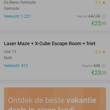
De Beren Kerkrade
9.5
star
Kerkrade
Verkocht: 1.221
€47
,70
Regulier
€25
,95
favorite_border
Laser Maze + X-Cube Escape Room + friet
39%
Unit 13
8.5
star
Nuth
Verkocht: 412
€38
Regulier
€23
,25
Ontdek de beste
vakantie