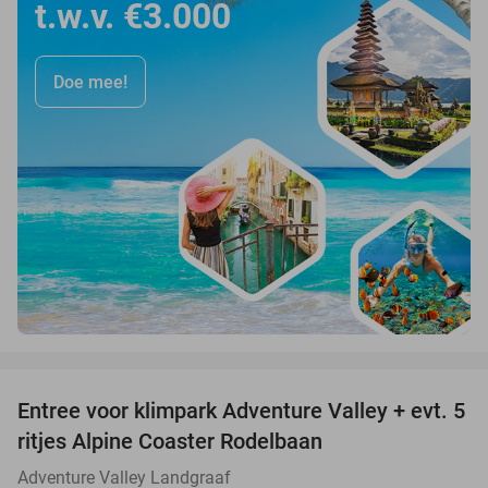
t.w.v. €3.000
Doe mee!
favorite_border
Entree voor klimpark Adventure Valley + evt. 5
17%
ritjes Alpine Coaster Rodelbaan
Adventure Valley Landgraaf