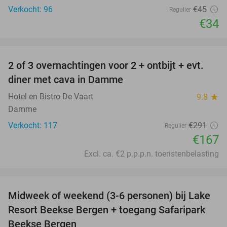
Verkocht: 96
€45
Regulier
€34
favorite_border
2 of 3 overnachtingen voor 2 + ontbijt + evt.
43%
diner met cava in Damme
Hotel en Bistro De Vaart
9.8
star
Damme
Verkocht: 117
€291
Regulier
€167
Excl. ca. €2 p.p.p.n. toeristenbelasting
favorite_border
Midweek of weekend (3-6 personen) bij Lake
53%
Resort Beekse Bergen + toegang Safaripark
Beekse Bergen