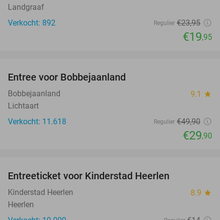
Landgraaf
Verkocht: 892
€23
,95
Regulier
€19
,95
favorite_border
Entree voor Bobbejaanland
40%
Bobbejaanland
9.1
star
Lichtaart
Verkocht: 11.618
€49
,90
Regulier
€29
,90
favorite_border
Entreeticket voor Kinderstad Heerlen
32%
Kinderstad Heerlen
8.9
star
Heerlen