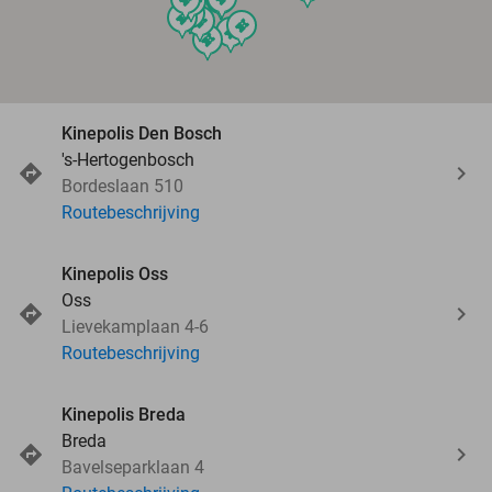
events
events
events
events
events
events
events
Kinepolis Den Bosch
's-Hertogenbosch
Bordeslaan 510
Routebeschrijving
Kinepolis Oss
Oss
Lievekamplaan 4-6
Routebeschrijving
Kinepolis Breda
Breda
Bavelseparklaan 4