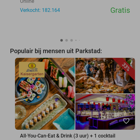
Online
Gratis
Verkocht: 182.164
Populair bij mensen uit Parkstad:
33%
favorite_border
All-You-Can-Eat & Drink (3 uur) + 1 cocktail