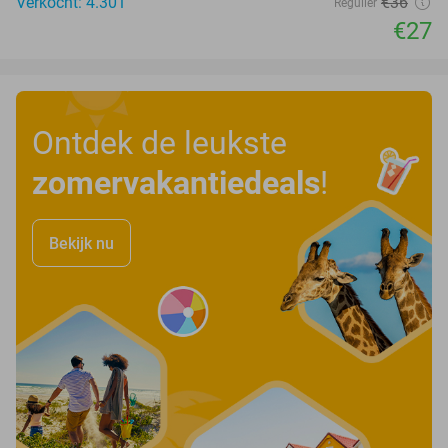
Verkocht: 4.301
€36
Regulier
€27
Ontdek de leukste
zomervakantiedeals
!
Bekijk nu