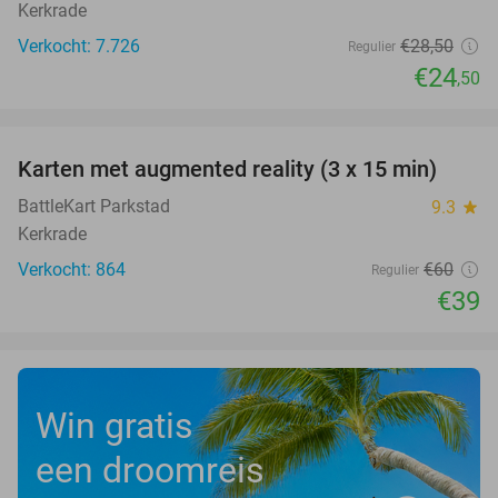
Kerkrade
Verkocht: 7.726
€28
,50
Regulier
€24
,50
favorite_border
Karten met augmented reality (3 x 15 min)
35%
BattleKart Parkstad
9.3
star
Kerkrade
Verkocht: 864
€60
Regulier
€39
Win gratis
een droomreis