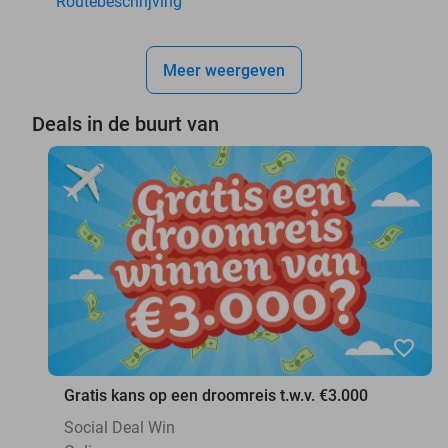
Routebeschrijving
Meer weergeven
Deals in de buurt van
favorite_border
Gratis kans op een droomreis t.w.v. €3.000
Social Deal Win