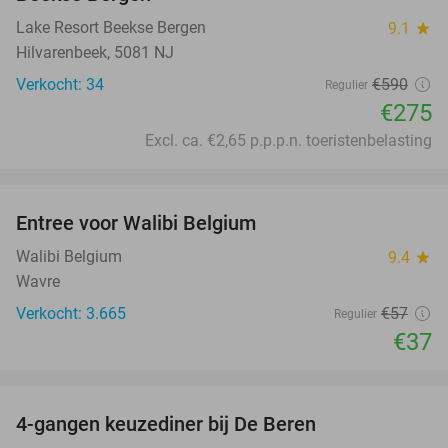
Lake Resort Beekse Bergen
9.1
star
Hilvarenbeek, 5081 NJ
Verkocht: 34
€590
Regulier
€275
Excl. ca. €2,65 p.p.p.n. toeristenbelasting
favorite_border
Entree voor Walibi Belgium
35%
Walibi Belgium
9.4
star
Wavre
Verkocht: 3.665
€57
Regulier
€37
favorite_border
4-gangen keuzediner bij De Beren
46%