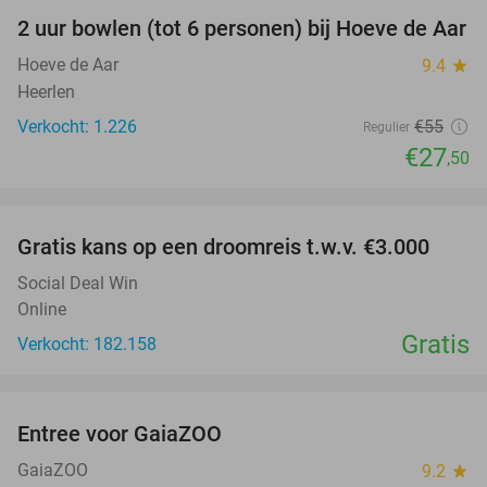
2 uur bowlen (tot 6 personen) bij Hoeve de Aar
50%
Hoeve de Aar
9.4
star
Heerlen
Verkocht: 1.226
€55
Regulier
€27
,50
favorite_border
Gratis kans op een droomreis t.w.v. €3.000
Social Deal Win
Online
Gratis
Verkocht: 182.158
favorite_border
Entree voor GaiaZOO
14%
GaiaZOO
9.2
star