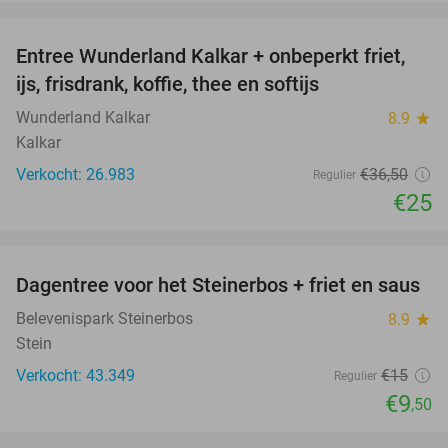
favorite_border
Entree Wunderland Kalkar + onbeperkt friet,
32%
ijs, frisdrank, koffie, thee en softijs
Wunderland Kalkar
8.9
star
Kalkar
Verkocht: 26.983
€36
,50
Regulier
€25
favorite_border
Dagentree voor het Steinerbos + friet en saus
37%
Belevenispark Steinerbos
8.9
star
Stein
Verkocht: 43.349
€15
Regulier
€9
,50
favorite_border