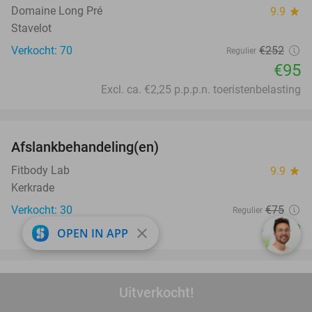
Domaine Long Pré
9.9
star
Stavelot
Verkocht: 70
€252
Regulier
€95
Excl. ca. €2,25 p.p.p.n. toeristenbelasting
favorite_border
Afslankbehandeling(en)
61%
Fitbody Lab
9.9
star
Kerkrade
Verkocht: 30
€75
Regulier
€29
close
OPEN IN APP
favorite_border
Turkse tapasschotel + huisgemaakte baklava
24%
Uitverkocht!
bij Taxim Restaurant