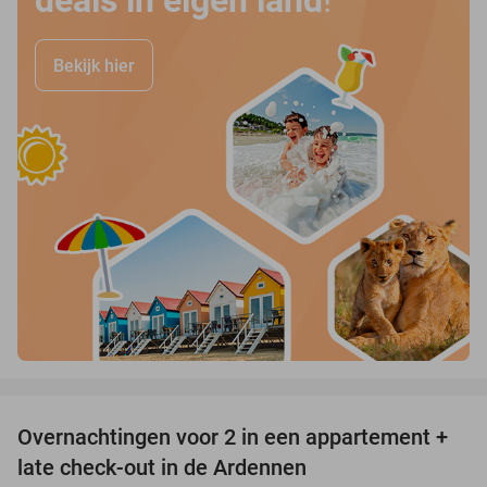
deals in eigen land
!
Bekijk hier
favorite_border
Overnachtingen voor 2 in een appartement +
62%
late check-out in de Ardennen