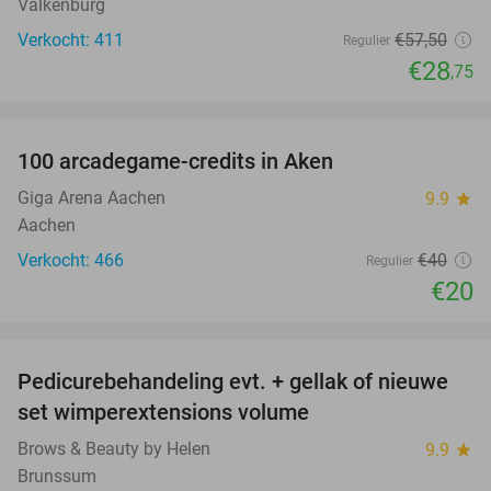
Valkenburg
Verkocht: 411
€57
,50
Regulier
€28
,75
favorite_border
100 arcadegame-credits in Aken
50%
Giga Arena Aachen
9.9
star
Aachen
Verkocht: 466
€40
Regulier
€20
favorite_border
Pedicurebehandeling evt. + gellak of nieuwe
24%
set wimperextensions volume
Brows & Beauty by Helen
9.9
star
Brunssum