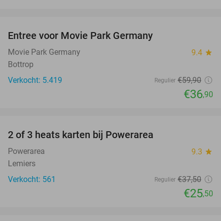
favorite_border
Entree voor Movie Park Germany
38%
Movie Park Germany
9.4
star
Bottrop
Verkocht: 5.419
€59
,90
Regulier
€36
,90
favorite_border
2 of 3 heats karten bij Powerarea
32%
Powerarea
9.3
star
Lemiers
Verkocht: 561
€37
,50
Regulier
€25
,50
favorite_border