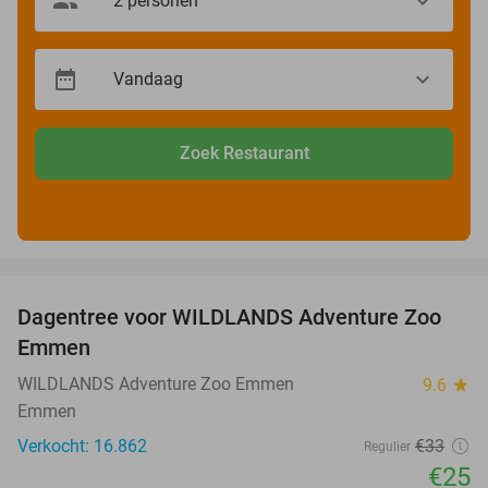
Zoek Restaurant
favorite_border
Dagentree voor WILDLANDS Adventure Zoo
24%
Emmen
WILDLANDS Adventure Zoo Emmen
9.6
star
Emmen
Verkocht: 16.862
€33
Regulier
€25