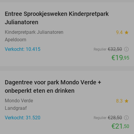
Entree Sprookjesweken Kinderpretpark
39%
Julianatoren
Kinderpretpark Julianatoren
9.4
star
Apeldoorn
Verkocht: 10.415
€32
,50
Regulier
€19
,95
favorite_border
Dagentree voor park Mondo Verde +
25%
onbeperkt eten en drinken
Mondo Verde
8.3
star
Landgraaf
Verkocht: 31.520
€28
,50
Regulier
€21
,50