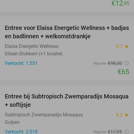
€12
,95
favorite_border
Entree voor Elaisa Energetic Wellness + badjas
34%
en badlinnen + welkomstdrankje
Elaisa Energetic Wellness
9.7
star
Dilsen-Stokkem (+1 locatie)
Verkocht: 1.551
€98
,50
Regulier
€65
favorite_border
Entree bij Subtropisch Zwemparadijs Mosaqua
25%
+ softijsje
Subtropisch Zwemparadijs Mosaqua
8.2
star
Gulpen
Verkocht: 2.018
€17
,95
Regulier