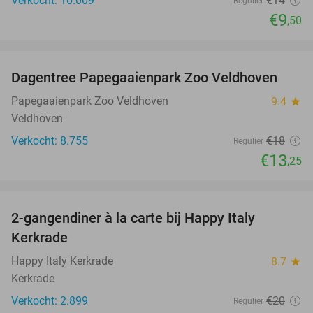
Verkocht: 10.009
€14
Regulier
€9
,50
favorite_border
Dagentree Papegaaienpark Zoo Veldhoven
26%
Papegaaienpark Zoo Veldhoven
9.4
star
Veldhoven
Verkocht: 8.755
€18
Regulier
€13
,25
favorite_border
2-gangendiner à la carte bij Happy Italy
35%
Kerkrade
Happy Italy Kerkrade
8.7
star
Kerkrade
Verkocht: 2.899
€20
Regulier