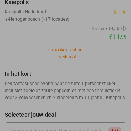
Kinepolis
Kinepolis Nederland
9.4
star
's-Hertogenbosch (+17 locaties)
€18
,50
Regulier
€11
,95
Binnenkort online::
Uitverkocht!
In het kort
Een fantastische avond naar de film: 1-persoonsticket
inclusief zoete of zoute popcorn of met een familieticket
voor 2 volwassenen en 2 kinderen t/m 11 jaar bij Kinepolis
Selecteer jouw deal
1-persoonsticket + een kleine zoete of zoute
35%