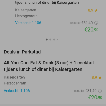
tijdens lunch of diner bij Kaisergarten
Kaisergarten
8.9
star
Herzogenrath
Verkocht: 1.106
€31
,40
Regulier
€20
,90
favorite_border
Deals in Parkstad
All-You-Can-Eat & Drink (3 uur) + 1 cocktail
33%
tijdens lunch of diner bij Kaisergarten
Kaisergarten
8.9
star
Herzogenrath
Verkocht: 1.106
€31
,40
Regulier
€20
,90
favorite_border