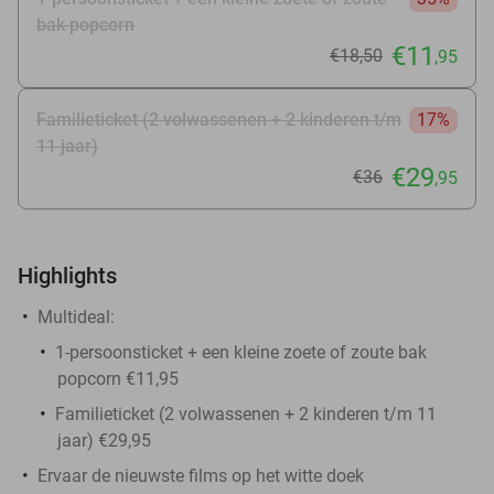
bak popcorn
€11
€18
,50
,95
Familieticket (2 volwassenen + 2 kinderen t/m
17%
11 jaar)
€29
€36
,95
Highlights
Multideal:
1-persoonsticket + een kleine zoete of zoute bak
popcorn €11,95
Familieticket (2 volwassenen + 2 kinderen t/m 11
jaar) €29,95
Ervaar de nieuwste films op het witte doek