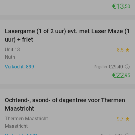
€13
,50
favorite_border
Lasergame (1 of 2 uur) evt. met Laser Maze (1
22%
uur) + friet
Unit 13
8.5
star
Nuth
Verkocht: 899
€29
,40
Regulier
€22
,95
favorite_border
Ochtend-, avond- of dagentree voor Thermen
25%
Maastricht
Thermen Maastricht
9.7
star
Maastricht