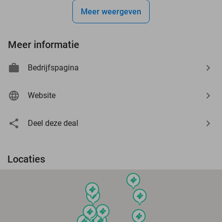
Meer weergeven
Meer informatie
Bedrijfspagina
Website
Deel deze deal
Locaties
events
events
events
events
events
events
events
events
events
events
events