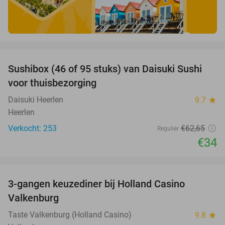
favorite_border
Sushibox (46 of 95 stuks) van Daisuki Sushi
46%
voor thuisbezorging
Daisuki Heerlen
9.7
star
Heerlen
Verkocht: 253
€62
,65
Regulier
€34
favorite_border
3-gangen keuzediner bij Holland Casino
50%
Valkenburg
Taste Valkenburg (Holland Casino)
9.8
star