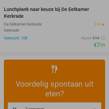
Lunchplank naar keuze bij De Eetkamer
43%
Kerkrade
De Eetkamer Kerkrade
9.9
star
Kerkrade
Verkocht: 108
€14
Regulier
€7
,95
Voordelig spontaan uit
eten?