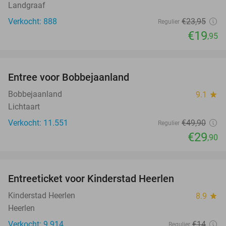
Landgraaf
Verkocht: 888
€23
,95
Regulier
€19
,95
favorite_border
Entree voor Bobbejaanland
40%
Bobbejaanland
9.1
star
Lichtaart
Verkocht: 11.551
€49
,90
Regulier
€29
,90
favorite_border
Entreeticket voor Kinderstad Heerlen
32%
Kinderstad Heerlen
8.9
star
Heerlen
Verkocht: 9.914
€14
Regulier