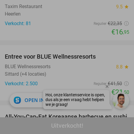
Taxim Restaurant
9.5
star
Heerlen
Verkocht: 81
€22
,35
Regulier
€16
,95
favorite_border
Entree voor BLUE Wellnessresorts
48%
BLUE Wellnessresorts
8.8
star
Sittard (+4 locaties)
Verkocht: 2.500
€41
,50
Regulier
€21
,50
close
OPEN IN APP
favorite_border
All-You-Can-Eat Koreaanse barbecue en sushi
28%
bij Itaewon in hartje Kerkrade (3 uur)
Uitverkocht!