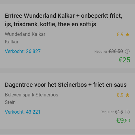
favorite_border
Entree Wunderland Kalkar + onbeperkt friet,
32%
ijs, frisdrank, koffie, thee en softijs
Wunderland Kalkar
8.9
star
Kalkar
Verkocht: 26.827
€36
,50
Regulier
€25
favorite_border
Dagentree voor het Steinerbos + friet en saus
37%
Belevenispark Steinerbos
8.9
star
Stein
Verkocht: 43.221
€15
Regulier
€9
,50
favorite_border