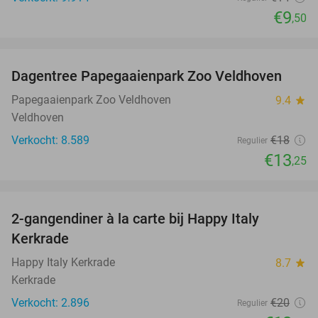
€9
,50
favorite_border
Dagentree Papegaaienpark Zoo Veldhoven
26%
Papegaaienpark Zoo Veldhoven
9.4
star
Veldhoven
Verkocht: 8.589
€18
Regulier
€13
,25
favorite_border
2-gangendiner à la carte bij Happy Italy
35%
Kerkrade
Happy Italy Kerkrade
8.7
star
Kerkrade
Verkocht: 2.896
€20
Regulier