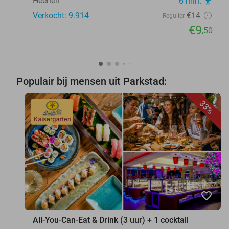
Heerlen
6 min.
directions_walk
Verkocht: 9.914
€14
Regulier
€9
,50
Populair bij mensen uit Parkstad:
33%
favorite_border
All-You-Can-Eat & Drink (3 uur) + 1 cocktail