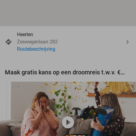
Heerlen
Zeswegenlaan 282
Routebeschrijving
Maak gratis kans op een droomreis t.w.v. €3.000!
play_circle