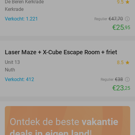
De Beren Kerkrade
9.5
star
Kerkrade
Verkocht: 1.221
€47
,70
Regulier
€25
,95
favorite_border
Laser Maze + X-Cube Escape Room + friet
39%
Unit 13
8.5
star
Nuth
Verkocht: 412
€38
Regulier
€23
,25
Ontdek de beste
vakantie
deals in eigen land
!