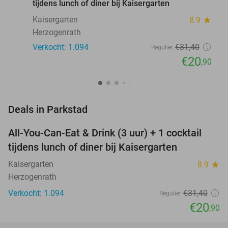
tijdens lunch of diner bij Kaisergarten
Kaisergarten
8.9
star
Herzogenrath
Verkocht: 1.094
€31
,40
Regulier
€20
,90
favorite_border
Deals in Parkstad
All-You-Can-Eat & Drink (3 uur) + 1 cocktail
33%
tijdens lunch of diner bij Kaisergarten
Kaisergarten
8.9
star
Herzogenrath
Verkocht: 1.094
€31
,40
Regulier
€20
,90
favorite_border