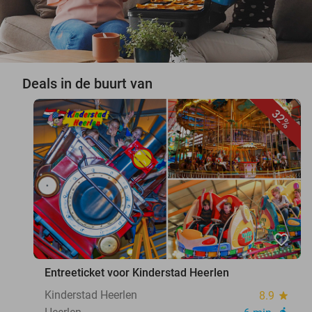
Deals in de buurt van
32%
favorite_border
Entreeticket voor Kinderstad Heerlen
Kinderstad Heerlen
8.9
star