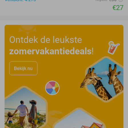
€27
Ontdek de leukste
zomervakantiedeals
!
Bekijk nu