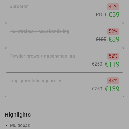
Sproeten
41%
€59
€100
Hairstrokes + nabehandeling
52%
€89
€185
Powder brows + nabehandeling
52%
€119
€250
Lippigmentatie aquarelle
44%
€139
€250
Highlights
Multideal: