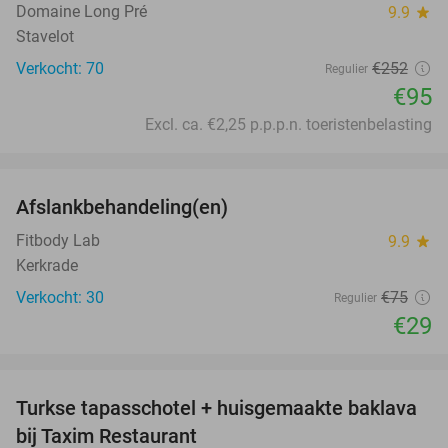
Domaine Long Pré
9.9
star
Stavelot
Verkocht: 70
€252
Regulier
€95
Excl. ca. €2,25 p.p.p.n. toeristenbelasting
favorite_border
Afslankbehandeling(en)
61%
Fitbody Lab
9.9
star
Kerkrade
Verkocht: 30
€75
Regulier
€29
favorite_border
Turkse tapasschotel + huisgemaakte baklava
24%
bij Taxim Restaurant