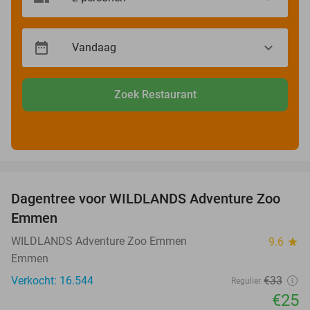
Zoek Restaurant
favorite_border
Dagentree voor WILDLANDS Adventure Zoo
24%
Emmen
WILDLANDS Adventure Zoo Emmen
9.6
star
Emmen
Verkocht: 16.544
€33
Regulier
€25