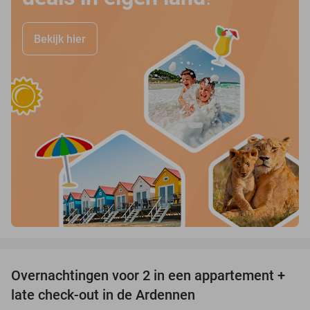
Bekijk hier
favorite_border
Overnachtingen voor 2 in een appartement +
62%
late check-out in de Ardennen