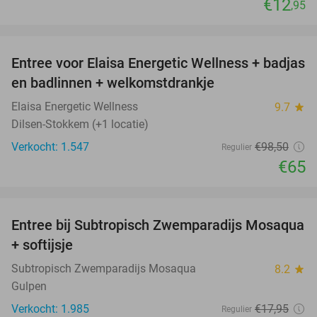
€12
,95
favorite_border
Entree voor Elaisa Energetic Wellness + badjas
34%
en badlinnen + welkomstdrankje
Elaisa Energetic Wellness
9.7
star
Dilsen-Stokkem (+1 locatie)
Verkocht: 1.547
€98
,50
Regulier
€65
favorite_border
Entree bij Subtropisch Zwemparadijs Mosaqua
25%
+ softijsje
Subtropisch Zwemparadijs Mosaqua
8.2
star
Gulpen
Verkocht: 1.985
€17
,95
Regulier