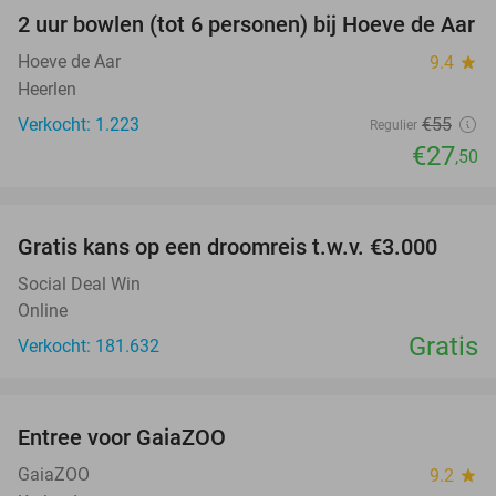
2 uur bowlen (tot 6 personen) bij Hoeve de Aar
50%
Hoeve de Aar
9.4
star
Heerlen
Verkocht: 1.223
€55
Regulier
€27
,50
favorite_border
Gratis kans op een droomreis t.w.v. €3.000
Social Deal Win
Online
Gratis
Verkocht: 181.632
favorite_border
Entree voor GaiaZOO
14%
GaiaZOO
9.2
star