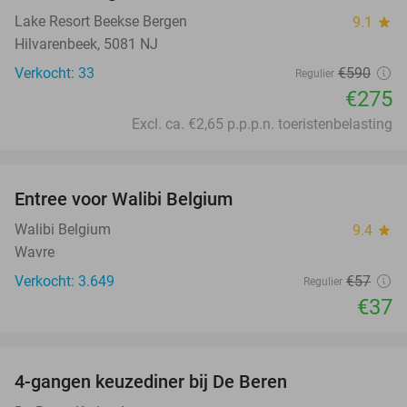
Lake Resort Beekse Bergen
9.1
star
Hilvarenbeek, 5081 NJ
Verkocht: 33
€590
Regulier
€275
Excl. ca. €2,65 p.p.p.n. toeristenbelasting
favorite_border
Entree voor Walibi Belgium
35%
Walibi Belgium
9.4
star
Wavre
Verkocht: 3.649
€57
Regulier
€37
favorite_border
4-gangen keuzediner bij De Beren
46%