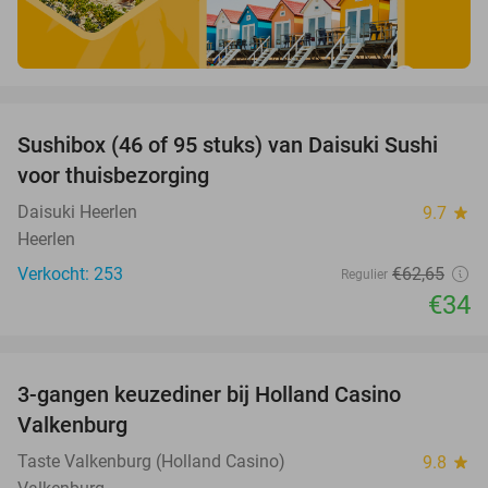
favorite_border
Sushibox (46 of 95 stuks) van Daisuki Sushi
46%
voor thuisbezorging
Daisuki Heerlen
9.7
star
Heerlen
Verkocht: 253
€62
,65
Regulier
€34
favorite_border
3-gangen keuzediner bij Holland Casino
50%
Valkenburg
Taste Valkenburg (Holland Casino)
9.8
star