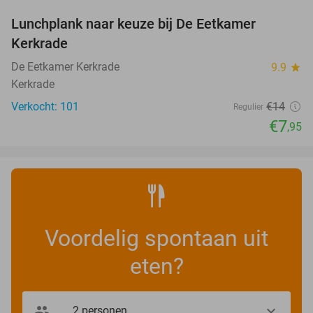
Lunchplank naar keuze bij De Eetkamer
43%
Kerkrade
De Eetkamer Kerkrade
9.9
star
Kerkrade
Verkocht: 101
€14
Regulier
€7
,95
Voordelig spontaan uit
eten?