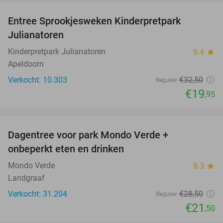
Entree Sprookjesweken Kinderpretpark
39%
Julianatoren
Kinderpretpark Julianatoren
9.4
star
Apeldoorn
Verkocht: 10.303
€32
,50
Regulier
€19
,95
favorite_border
Dagentree voor park Mondo Verde +
25%
onbeperkt eten en drinken
Mondo Verde
8.3
star
Landgraaf
Verkocht: 31.204
€28
,50
Regulier
€21
,50