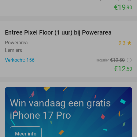
€19
,90
favorite_border
Entree Pixel Floor (1 uur) bij Powerarea
36%
Powerarea
9.3
star
Lemiers
Verkocht: 156
€19
,50
Regulier
€12
,50
Win vandaag een gratis
iPhone 17 Pro
Meer info