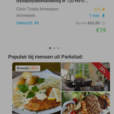
cryolipolysebehandeling of 12D HIFU-
behandeling
Clinic Totale Antwerpen
8.9
star
Antwerpen
1 min.
directions_walk
Verkocht: 49
€62
,50
Regulier
€19
Populair bij mensen uit Parkstad:
28%
favorite_border