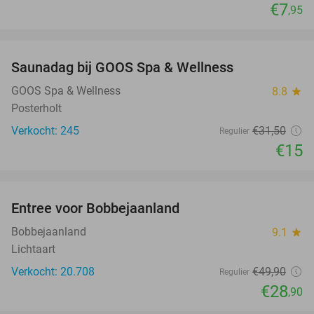
€7
,95
favorite_border
Saunadag bij GOOS Spa & Wellness
52%
GOOS Spa & Wellness
8.8
star
Posterholt
Verkocht: 245
€31
,50
Regulier
€15
favorite_border
Entree voor Bobbejaanland
42%
Bobbejaanland
9.1
star
Lichtaart
Verkocht: 20.708
€49
,90
Regulier
€28
,90