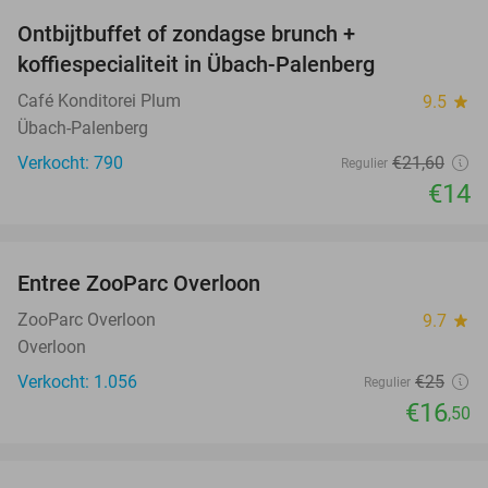
Ontbijtbuffet of zondagse brunch +
35%
koffiespecialiteit in Übach-Palenberg
Café Konditorei Plum
9.5
star
Übach-Palenberg
Verkocht: 790
€21
,60
Regulier
€14
favorite_border
Entree ZooParc Overloon
34%
ZooParc Overloon
9.7
star
Overloon
Verkocht: 1.056
€25
Regulier
€16
,50
favorite_border