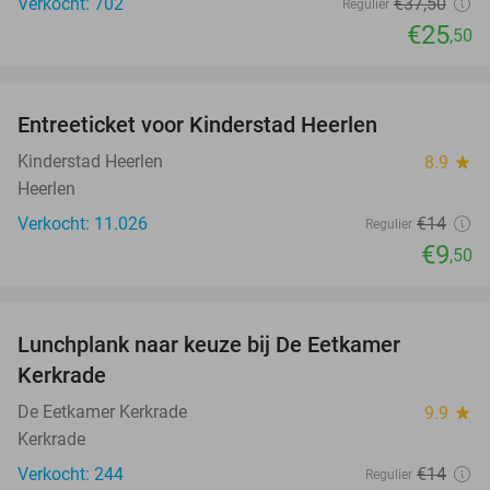
Verkocht: 702
€37
,50
Regulier
€25
,50
favorite_border
Entreeticket voor Kinderstad Heerlen
32%
Kinderstad Heerlen
8.9
star
Heerlen
Verkocht: 11.026
€14
Regulier
€9
,50
favorite_border
Lunchplank naar keuze bij De Eetkamer
43%
Kerkrade
De Eetkamer Kerkrade
9.9
star
Kerkrade
Verkocht: 244
€14
Regulier