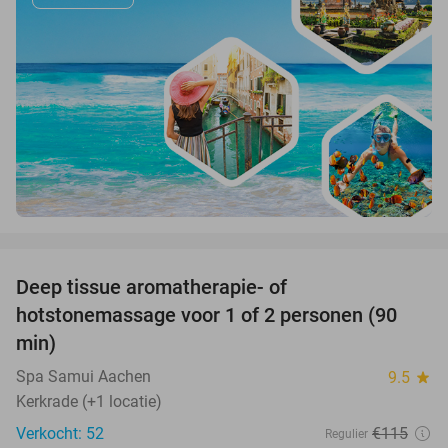
favorite_border
Deep tissue aromatherapie- of
43%
hotstonemassage voor 1 of 2 personen (90
min)
Spa Samui Aachen
9.5
star
Kerkrade (+1 locatie)
Verkocht: 52
€115
Regulier