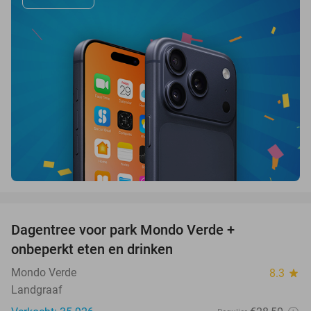
favorite_border
Dagentree voor park Mondo Verde +
25%
onbeperkt eten en drinken
Mondo Verde
8.3
star
Landgraaf