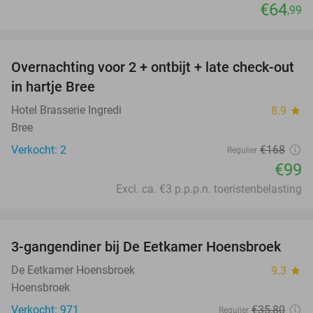
€64
,99
favorite_border
Overnachting voor 2 + ontbijt + late check-out
41%
NEW
in hartje Bree
TODAY
Hotel Brasserie Ingredi
8.9
star
Bree
Verkocht: 2
€168
Regulier
€99
Excl. ca. €3 p.p.p.n. toeristenbelasting
favorite_border
3-gangendiner bij De Eetkamer Hoensbroek
44%
De Eetkamer Hoensbroek
9.3
star
Hoensbroek
Verkocht: 971
€35
,80
Regulier