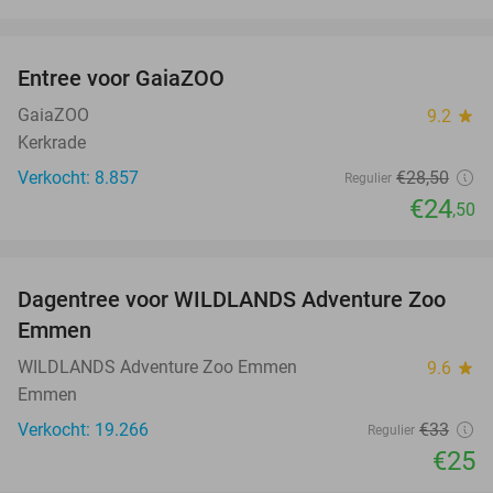
favorite_border
Entree voor GaiaZOO
14%
GaiaZOO
9.2
star
Kerkrade
Verkocht: 8.857
€28
,50
Regulier
€24
,50
favorite_border
Dagentree voor WILDLANDS Adventure Zoo
24%
Emmen
WILDLANDS Adventure Zoo Emmen
9.6
star
Emmen
Verkocht: 19.266
€33
Regulier
€25