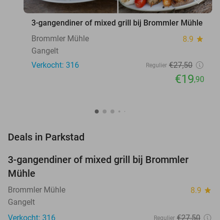
3-gangendiner of mixed grill bij Brommler Mühle
Brommler Mühle
8.9
star
Gangelt
Verkocht: 316
€27
,50
Regulier
€19
,90
favorite_border
Deals in Parkstad
3-gangendiner of mixed grill bij Brommler
28%
Mühle
Brommler Mühle
8.9
star
Gangelt
Verkocht: 316
€27
,50
Regulier