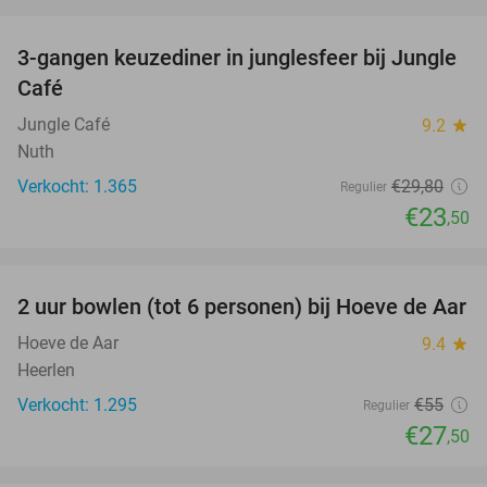
favorite_border
3-gangen keuzediner in junglesfeer bij Jungle
21%
Café
Jungle Café
9.2
star
Nuth
Verkocht: 1.365
€29
,80
Regulier
€23
,50
favorite_border
2 uur bowlen (tot 6 personen) bij Hoeve de Aar
50%
Hoeve de Aar
9.4
star
Heerlen
Verkocht: 1.295
€55
Regulier
€27
,50
favorite_border