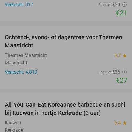
Verkocht: 317
€34
Regulier
€21
favorite_border
Ochtend-, avond- of dagentree voor Thermen
25%
Maastricht
Thermen Maastricht
9.7
star
Maastricht
Verkocht: 4.810
€36
Regulier
€27
favorite_border
All-You-Can-Eat Koreaanse barbecue en sushi
28%
bij Itaewon in hartje Kerkrade (3 uur)
Itaewon
9.4
star
Kerkrade