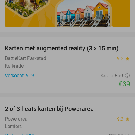
favorite_border
Karten met augmented reality (3 x 15 min)
35%
BattleKart Parkstad
9.3
star
Kerkrade
Verkocht: 919
€60
Regulier
€39
favorite_border
2 of 3 heats karten bij Powerarea
32%
Powerarea
9.3
star
Lemiers