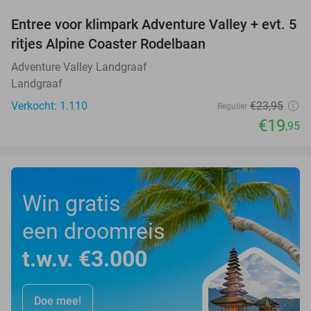
Entree voor klimpark Adventure Valley + evt. 5
17%
ritjes Alpine Coaster Rodelbaan
Adventure Valley Landgraaf
Landgraaf
Verkocht: 1.110
€23
,95
Regulier
€19
,95
Win gratis
een droomreis
t.w.v. €3.000
Doe mee!