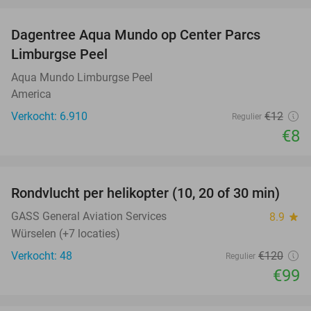
favorite_border
Dagentree Aqua Mundo op Center Parcs
33%
Limburgse Peel
Aqua Mundo Limburgse Peel
America
Verkocht: 6.910
€12
Regulier
€8
favorite_border
Rondvlucht per helikopter (10, 20 of 30 min)
18%
GASS General Aviation Services
8.9
star
Würselen (+7 locaties)
Verkocht: 48
€120
Regulier
€99
favorite_border