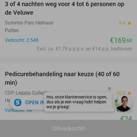
3 of 4 nachten weg voor 4 tot 6 personen op
de Veluwe
Summio Parc Heihaas
9.4
star
Putten
€169
Verkocht: 2.548
,68
Excl. ca. €1,79 p.p.p.n. en €14 p.p. bedlinnen
favorite_border
Pedicurebehandeling naar keuze (40 of 60
31%
min)
CDP Legata Collective
10.0
star
Heerlen
close
OPEN IN APP
Verkocht: 94
€35
Regulier
€24
Uitverkocht!
favorite_border