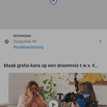
hotel
Antwerpen
Desguinlei 94
Routebeschrijving
Maak gratis kans op een droomreis t.w.v. €3.000!
play_circle