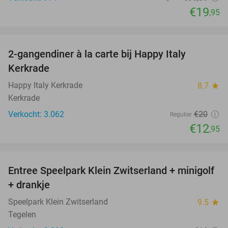
€19
,95
favorite_border
2-gangendiner à la carte bij Happy Italy
35%
Kerkrade
Happy Italy Kerkrade
8.7
star
Kerkrade
Verkocht: 3.062
€20
Regulier
€12
,95
favorite_border
Entree Speelpark Klein Zwitserland + minigolf
38%
+ drankje
Speelpark Klein Zwitserland
9.5
star
Tegelen