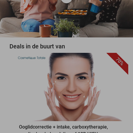
Deals in de buurt van
70%
favorite_border
Ooglidcorrectie + intake, carboxytherapie,