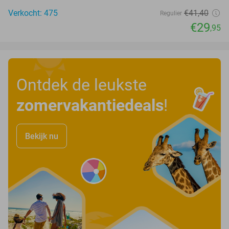
Verkocht: 475
€41
,40
Regulier
€29
,95
Ontdek de leukste
zomervakantiedeals
!
Bekijk nu