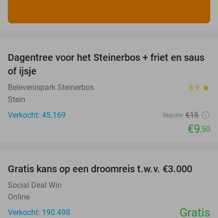
favorite_border
Dagentree voor het Steinerbos + friet en saus
37%
of ijsje
Belevenispark Steinerbos
8.9
star
Stein
Verkocht: 45.169
€15
Regulier
€9
,50
favorite_border
Gratis kans op een droomreis t.w.v. €3.000
Social Deal Win
Online
Gratis
Verkocht: 190.498