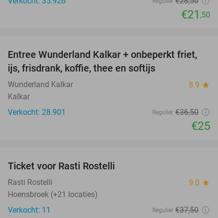
Verkocht: 35.926
€28
,50
Regulier
€21
,50
favorite_border
Entree Wunderland Kalkar + onbeperkt friet,
32%
ijs, frisdrank, koffie, thee en softijs
Wunderland Kalkar
8.9
star
Kalkar
Verkocht: 28.901
€36
,50
Regulier
€25
favorite_border
Ticket voor Rasti Rostelli
20%
NEW
TODAY
Rasti Rostelli
9.0
star
Hoensbroek (+21 locaties)
Verkocht: 11
€37
,50
Regulier