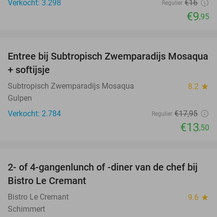
Verkocht: 3.298
€16
Regulier
€9
,95
favorite_border
Entree bij Subtropisch Zwemparadijs Mosaqua
25%
+ softijsje
Subtropisch Zwemparadijs Mosaqua
8.2
star
Gulpen
Verkocht: 2.784
€17
,95
Regulier
€13
,50
favorite_border
2- of 4-gangenlunch of -diner van de chef bij
38%
Bistro Le Cremant
Bistro Le Cremant
9.6
star
Schimmert