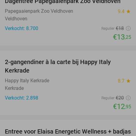
Dagentree Papegaaienpark Zoo Veldhoven
26%
Papegaaienpark Zoo Veldhoven
9.4
star
Veldhoven
Verkocht: 8.700
€18
Regulier
€13
,25
favorite_border
2-gangendiner à la carte bij Happy Italy
35%
Kerkrade
Happy Italy Kerkrade
8.7
star
Kerkrade
Verkocht: 2.898
€20
Regulier
€12
,95
favorite_border
Entree voor Elaisa Energetic Wellness + badjas
34%