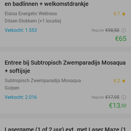
en badlinnen + welkomstdrankje
Elaisa Energetic Wellness
9.7
star
Dilsen-Stokkem (+1 locatie)
Verkocht: 1.553
€98
,50
Regulier
€65
favorite_border
Entree bij Subtropisch Zwemparadijs Mosaqua
25%
+ softijsje
Subtropisch Zwemparadijs Mosaqua
8.2
star
Gulpen
Verkocht: 2.016
€17
,95
Regulier
€13
,50
favorite_border
Lasergame (1 of 2 uur) evt. met Laser Maze (1