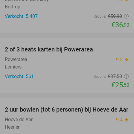
Bottrop
Verkocht: 5.407
€59
,90
Regulier
€36
,90
favorite_border
2 of 3 heats karten bij Powerarea
32%
Powerarea
9.3
star
Lemiers
Verkocht: 561
€37
,50
Regulier
€25
,50
favorite_border
2 uur bowlen (tot 6 personen) bij Hoeve de Aar
50%
Hoeve de Aar
9.4
star
Heerlen