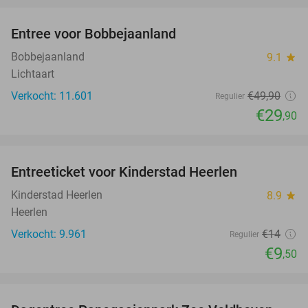
Entree voor Bobbejaanland
40%
Bobbejaanland
9.1
star
Lichtaart
Verkocht: 11.601
€49
,90
Regulier
€29
,90
favorite_border
Entreeticket voor Kinderstad Heerlen
32%
Kinderstad Heerlen
8.9
star
Heerlen
Verkocht: 9.961
€14
Regulier
€9
,50
favorite_border