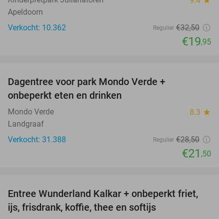
9.4
star
Apeldoorn
Verkocht: 10.362
€32
,50
Regulier
€19
,95
favorite_border
Dagentree voor park Mondo Verde +
25%
onbeperkt eten en drinken
Mondo Verde
8.3
star
Landgraaf
Verkocht: 31.388
€28
,50
Regulier
€21
,50
favorite_border
Entree Wunderland Kalkar + onbeperkt friet,
32%
ijs, frisdrank, koffie, thee en softijs