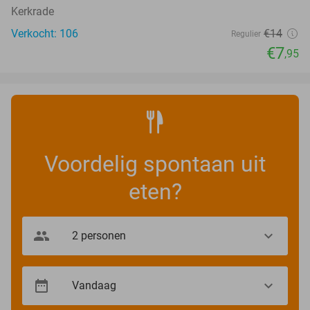
Kerkrade
Verkocht: 106
€14
Regulier
€7
,95
Voordelig spontaan uit
eten?