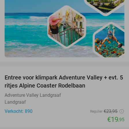
favorite_border
Entree voor klimpark Adventure Valley + evt. 5
17%
ritjes Alpine Coaster Rodelbaan
Adventure Valley Landgraaf
Landgraaf
Verkocht: 890
€23
,95
Regulier
€19
,95
favorite_border