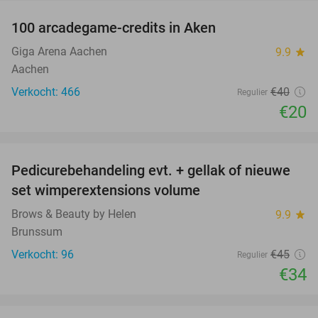
100 arcadegame-credits in Aken
50%
Giga Arena Aachen
9.9
star
Aachen
Verkocht: 466
€40
Regulier
€20
favorite_border
Pedicurebehandeling evt. + gellak of nieuwe
24%
set wimperextensions volume
Brows & Beauty by Helen
9.9
star
Brunssum
Verkocht: 96
€45
Regulier
€34
favorite_border