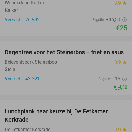
Wunderland Kalkar
8.9
star
Kalkar
Verkocht: 26.932
€36
,50
Regulier
€25
favorite_border
Dagentree voor het Steinerbos + friet en saus
37%
Belevenispark Steinerbos
8.9
star
Stein
Verkocht: 43.321
€15
Regulier
€9
,50
favorite_border
Lunchplank naar keuze bij De Eetkamer
43%
Kerkrade
De Eetkamer Kerkrade
9.9
star