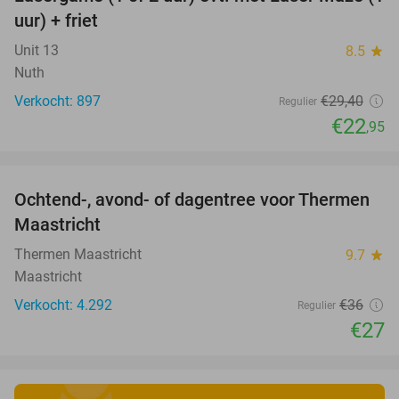
22%
uur) + friet
Unit 13
8.5
star
Nuth
Verkocht: 897
€29
,40
Regulier
€22
,95
favorite_border
Ochtend-, avond- of dagentree voor Thermen
25%
Maastricht
Thermen Maastricht
9.7
star
Maastricht
Verkocht: 4.292
€36
Regulier
€27