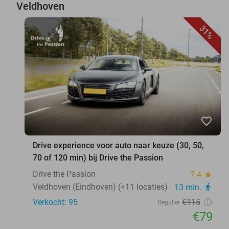
Veldhoven
31%
favorite_border
Drive experience voor auto naar keuze (30, 50,
70 of 120 min) bij Drive the Passion
Drive the Passion
7.4
star
Veldhoven (Eindhoven) (+11 locaties)
13 min.
directions_walk
Verkocht: 95
€115
Regulier
€79