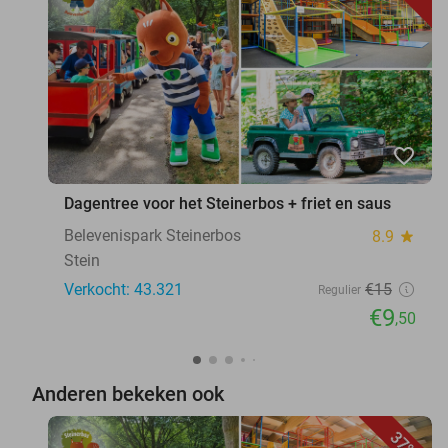
favorite_border
Dagentree voor het Steinerbos + friet en saus
Belevenispark Steinerbos
8.9
star
Stein
Verkocht: 43.321
€15
Regulier
€9
,50
Anderen bekeken ook
37%