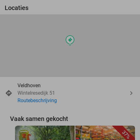
Locaties
events
Veldhoven
Wintelresedijk 51
Routebeschrijving
Vaak samen gekocht
37%