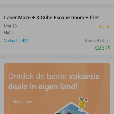
favorite_border
Laser Maze + X-Cube Escape Room + friet
39%
Unit 13
8.5
star
Nuth
Verkocht: 412
€38
Regulier
€23
,25
Ontdek de beste
vakantie
deals in eigen land
!
Bekijk hier