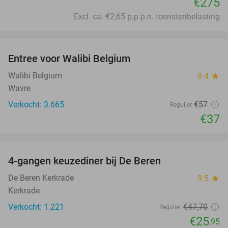
€275
Excl. ca. €2,65 p.p.p.n. toeristenbelasting
favorite_border
Entree voor Walibi Belgium
35%
Walibi Belgium
9.4
star
Wavre
Verkocht: 3.665
€57
Regulier
€37
favorite_border
4-gangen keuzediner bij De Beren
46%
De Beren Kerkrade
9.5
star
Kerkrade
Verkocht: 1.221
€47
,70
Regulier
€25
,95