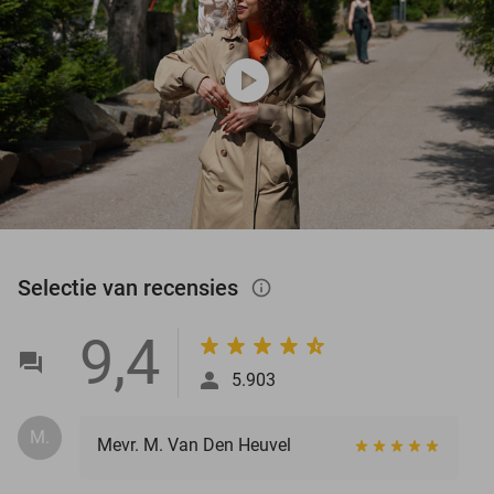
play_circle
Selectie van recensies
info_outlined
9,4
5.903
M.
Mevr. M. Van Den Heuvel