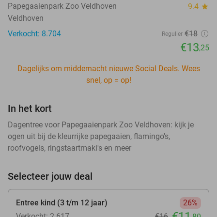
Papegaaienpark Zoo Veldhoven
9.4
star
Veldhoven
Verkocht: 8.704
€18
Regulier
€13
,25
Dagelijks om middernacht nieuwe Social Deals. Wees
snel, op = op!
In het kort
Dagentree voor Papegaaienpark Zoo Veldhoven: kijk je
ogen uit bij de kleurrijke papegaaien, flamingo's,
roofvogels, ringstaartmaki's en meer
Selecteer jouw deal
Entree kind (3 t/m 12 jaar)
26%
€11
Verkocht: 2.617
€16
,80