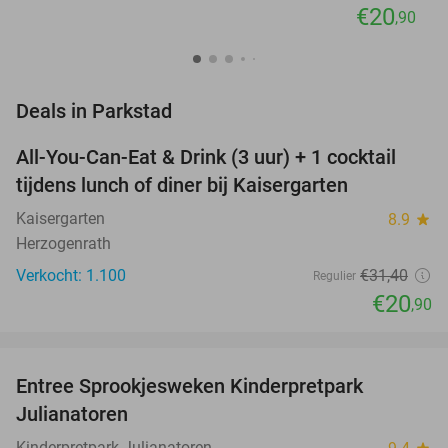
€20
,90
favorite_border
Deals in Parkstad
All-You-Can-Eat & Drink (3 uur) + 1 cocktail
33%
tijdens lunch of diner bij Kaisergarten
Kaisergarten
8.9
star
Herzogenrath
Verkocht: 1.100
€31
,40
Regulier
€20
,90
favorite_border
Entree Sprookjesweken Kinderpretpark
39%
Julianatoren
Kinderpretpark Julianatoren