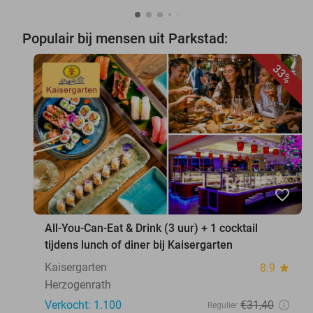
Populair bij mensen uit Parkstad:
33%
favorite_border
All-You-Can-Eat & Drink (3 uur) + 1 cocktail
tijdens lunch of diner bij Kaisergarten
Kaisergarten
8.9
star
Herzogenrath
Verkocht: 1.100
€31
,40
Regulier