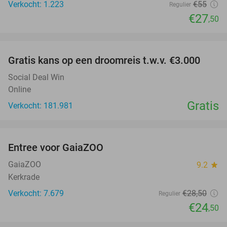
Verkocht: 1.223
€55
Regulier
€27
,50
favorite_border
Gratis kans op een droomreis t.w.v. €3.000
Social Deal Win
Online
Gratis
Verkocht: 181.981
favorite_border
Entree voor GaiaZOO
14%
GaiaZOO
9.2
star
Kerkrade
Verkocht: 7.679
€28
,50
Regulier
€24
,50
favorite_border