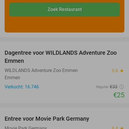
Zoek Restaurant
favorite_border
Dagentree voor WILDLANDS Adventure Zoo
24%
Emmen
WILDLANDS Adventure Zoo Emmen
9.6
star
Emmen
Verkocht: 16.746
€33
Regulier
€25
favorite_border
Entree voor Movie Park Germany
38%
Movie Park Germany
9.4
star