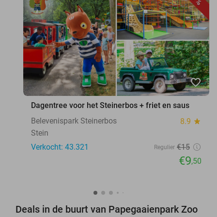
favorite_border
Dagentree voor het Steinerbos + friet en saus
Belevenispark Steinerbos
8.9
star
Stein
Verkocht: 43.321
€15
Regulier
€9
,50
Deals in de buurt van Papegaaienpark Zoo