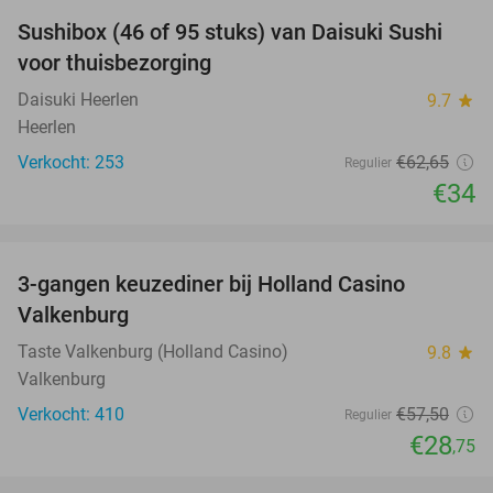
Sushibox (46 of 95 stuks) van Daisuki Sushi
46%
voor thuisbezorging
Daisuki Heerlen
9.7
star
Heerlen
Verkocht: 253
€62
,65
Regulier
€34
favorite_border
3-gangen keuzediner bij Holland Casino
50%
Valkenburg
Taste Valkenburg (Holland Casino)
9.8
star
Valkenburg
Verkocht: 410
€57
,50
Regulier
€28
,75
favorite_border