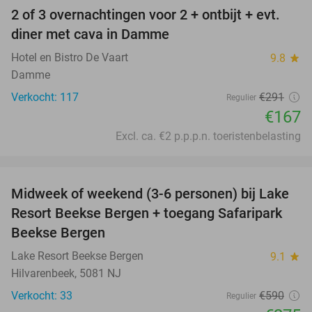
2 of 3 overnachtingen voor 2 + ontbijt + evt.
43%
diner met cava in Damme
Hotel en Bistro De Vaart
9.8
star
Damme
Verkocht: 117
€291
Regulier
€167
Excl. ca. €2 p.p.p.n. toeristenbelasting
favorite_border
Midweek of weekend (3-6 personen) bij Lake
53%
Resort Beekse Bergen + toegang Safaripark
Beekse Bergen
Lake Resort Beekse Bergen
9.1
star
Hilvarenbeek, 5081 NJ
Verkocht: 33
€590
Regulier