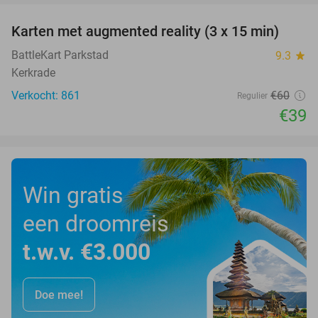
Karten met augmented reality (3 x 15 min)
35%
BattleKart Parkstad
9.3
star
Kerkrade
Verkocht: 861
€60
Regulier
€39
Win gratis
een droomreis
t.w.v. €3.000
Doe mee!