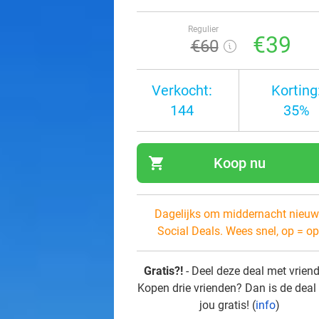
Regulier
€39
€60
Verkocht:
Korting
144
35%
shopping_cart
Koop nu
navi
Dagelijks om middernacht nieuw
Social Deals. Wees snel, op = op
Gratis?!
- Deel deze deal met vrien
Kopen drie vrienden? Dan is de deal
jou gratis! (
info
)