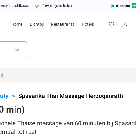
 week beschikbaar
10+ miljoen leden
Home
Dichtbij
Restaurants
Hotels
keyboard_arrow_down
uty
>
Spasarika Thai Massage Herzogenrath
0 min)
tionele Thaise massage van 60 minuten bij Spasar
maal tot rust