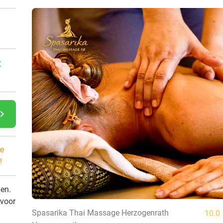
:
gate_next
e
!
den.
 voor
Spasarika Thai Massage Herzogenrath
10.0