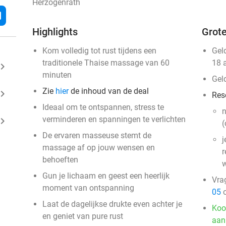
Herzogenrath
l
Highlights
Grote
Kom volledig tot rust tijdens een
Gel
traditionele Thaise massage van 60
18 
ard_arrow_right
minuten
Gel
Zie
hier
de inhoud van de deal
ard_arrow_right
Res
Ideaal om te ontspannen, stress te
n
verminderen en spanningen te verlichten
ard_arrow_right
(
De ervaren masseuse stemt de
j
massage af op jouw wensen en
r
behoeften
w
Gun je lichaam en geest een heerlijk
Vra
moment van ontspanning
05
o
Laat de dagelijkse drukte even achter je
Koo
en geniet van pure rust
aan