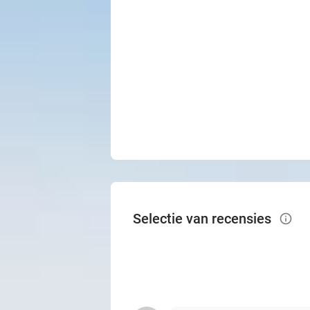
Selectie van recensies
info_outlined