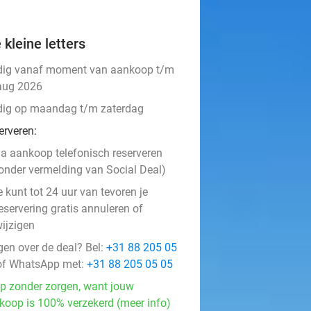
 kleine letters
dig vanaf moment van aankoop t/m
aug 2026
dig op maandag t/m zaterdag
erveren:
a aankoop telefonisch reserveren
onder vermelding van Social Deal)
e kunt tot 24 uur van tevoren je
eservering gratis annuleren of
ijzigen
gen over de deal? Bel:
+31 88 205 05
f WhatsApp met:
+31 88 205 05 05
p zonder zorgen, want jouw
koop is 100% verzekerd (meer info)