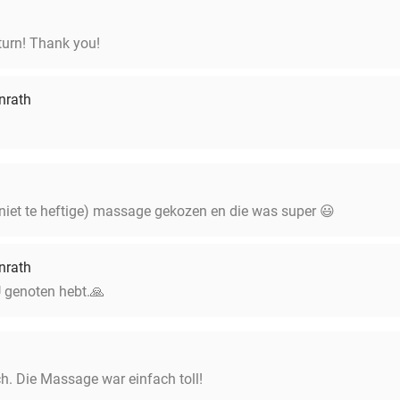
turn! Thank you!
nrath
niet te heftige) massage gekozen en die was super 😃
nrath
 U genoten hebt.🙏
ch. Die Massage war einfach toll!