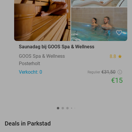
favorite_border
Saunadag bij GOOS Spa & Wellness
GOOS Spa & Wellness
8.8
star
Posterholt
Verkocht: 0
€31
,50
Regulier
€15
favorite_border
Deals in Parkstad