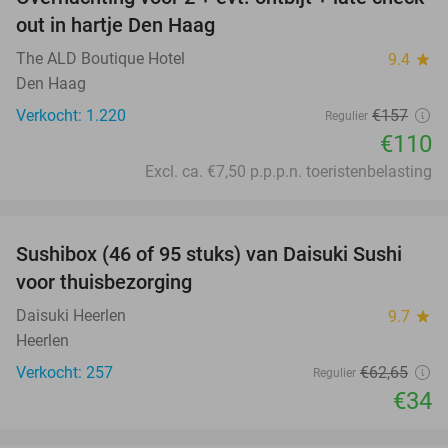
30%
out in hartje Den Haag
The ALD Boutique Hotel
9.4
star
Den Haag
Verkocht: 1.220
€157
Regulier
€110
Excl. ca. €7,50 p.p.p.n. toeristenbelasting
favorite_border
Sushibox (46 of 95 stuks) van Daisuki Sushi
46%
voor thuisbezorging
Daisuki Heerlen
9.7
star
Heerlen
Verkocht: 257
€62
,65
Regulier
€34
favorite_border