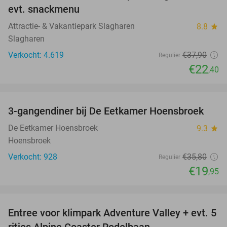
evt. snackmenu
Attractie- & Vakantiepark Slagharen
8.8
star
Slagharen
Verkocht: 4.619
€37
,90
Regulier
€22
,40
favorite_border
3-gangendiner bij De Eetkamer Hoensbroek
44%
De Eetkamer Hoensbroek
9.3
star
Hoensbroek
Verkocht: 928
€35
,80
Regulier
€19
,95
favorite_border
Entree voor klimpark Adventure Valley + evt. 5
17%