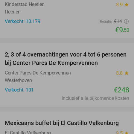
Kinderstad Heerlen
8.9
star
Heerlen
Verkocht: 10.179
€14
Regulier
€9
,50
favorite_border
2, 3 of 4 overnachtingen voor 4 tot 6 personen
bij Center Parcs De Kempervennen
Center Parcs De Kempervennen
8.8
star
Westerhoven
€248
Verkocht: 101
Inclusief alle bijkomende kosten
favorite_border
Mexicaans buffet bij El Castillo Valkenburg
24%
El Castillo Valkenburg
9.5
star