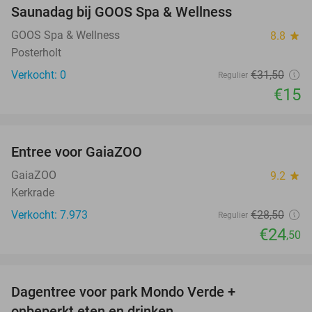
Saunadag bij GOOS Spa & Wellness
52%
NEW
TODAY
GOOS Spa & Wellness
8.8
star
Posterholt
Verkocht: 0
€31
,50
Regulier
€15
favorite_border
Entree voor GaiaZOO
14%
GaiaZOO
9.2
star
Kerkrade
Verkocht: 7.973
€28
,50
Regulier
€24
,50
favorite_border
Dagentree voor park Mondo Verde +
25%
onbeperkt eten en drinken