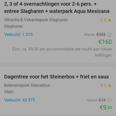
2, 3 of 4 overnachtingen voor 2-6 pers. +
55%
entree Slagharen + waterpark Aqua Mexicana
Attractie & Vakantiepark Slagharen
8.8
star
Slagharen
Verkocht: 1.315
€355
Regulier
€160
Excl. ca. €8,50 per accommodatie per nacht aan lokale
heffingen
favorite_border
Dagentree voor het Steinerbos + friet en saus
37%
Belevenispark Steinerbos
8.9
star
Stein
Verkocht: 43.575
€15
Regulier
€9
,50
favorite_border