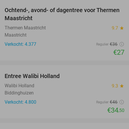
Ochtend-, avond- of dagentree voor Thermen
25%
Maastricht
Thermen Maastricht
9.7
star
Maastricht
Verkocht: 4.377
€36
Regulier
€27
favorite_border
Entree Walibi Holland
25%
Walibi Holland
9.3
star
Biddinghuizen
Verkocht: 4.800
€46
Regulier
€34
,50
favorite_border