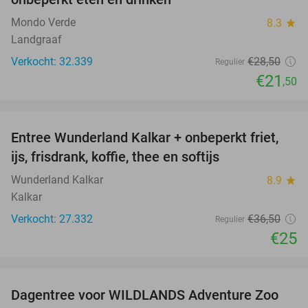
Mondo Verde
8.3
star
Landgraaf
Verkocht: 32.339
€28
,50
Regulier
€21
,50
favorite_border
Entree Wunderland Kalkar + onbeperkt friet,
32%
ijs, frisdrank, koffie, thee en softijs
Wunderland Kalkar
8.9
star
Kalkar
Verkocht: 27.332
€36
,50
Regulier
€25
favorite_border
Dagentree voor WILDLANDS Adventure Zoo
24%