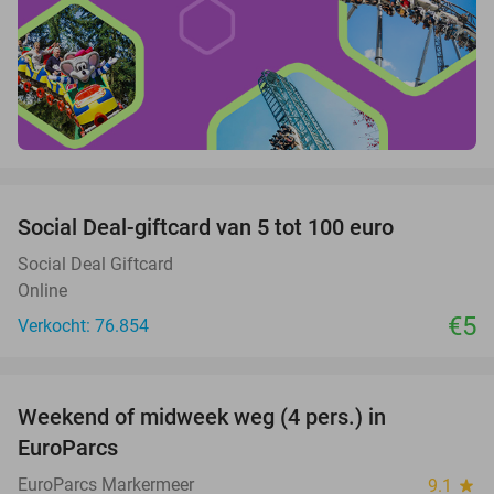
favorite_border
Social Deal-giftcard van 5 tot 100 euro
Social Deal Giftcard
Online
€5
Verkocht: 76.854
favorite_border
Weekend of midweek weg (4 pers.) in
25%
EuroParcs
EuroParcs Markermeer
9.1
star