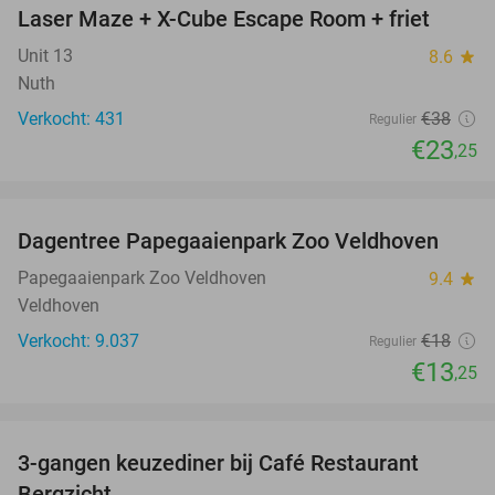
Laser Maze + X-Cube Escape Room + friet
39%
Unit 13
8.6
star
Nuth
Verkocht: 431
€38
Regulier
€23
,25
favorite_border
Dagentree Papegaaienpark Zoo Veldhoven
26%
Papegaaienpark Zoo Veldhoven
9.4
star
Veldhoven
Verkocht: 9.037
€18
Regulier
€13
,25
favorite_border
3-gangen keuzediner bij Café Restaurant
31%
Bergzicht