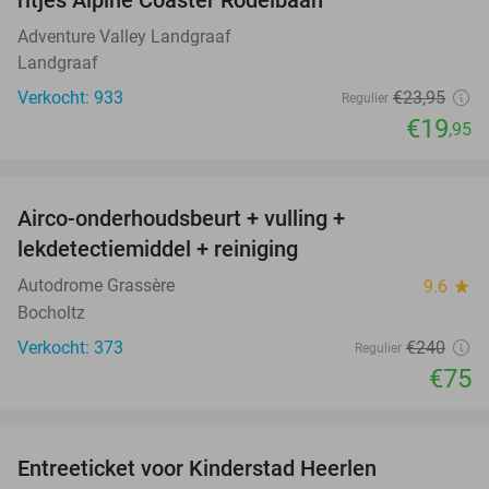
ritjes Alpine Coaster Rodelbaan
Adventure Valley Landgraaf
Landgraaf
Verkocht: 933
€23
,95
Regulier
€19
,95
favorite_border
Airco-onderhoudsbeurt + vulling +
69%
lekdetectiemiddel + reiniging
Autodrome Grassère
9.6
star
Bocholtz
Verkocht: 373
€240
Regulier
€75
favorite_border
Entreeticket voor Kinderstad Heerlen
32%