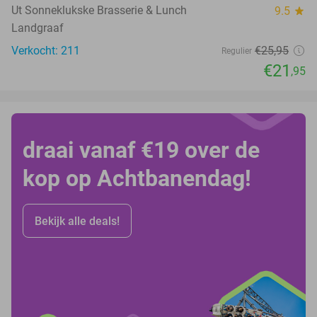
Ut Sonneklukske Brasserie & Lunch
9.5
star
Landgraaf
Verkocht: 211
€25
,95
Regulier
€21
,95
draai vanaf €19 over de
kop op Achtbanendag!
Bekijk alle deals!