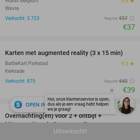
Walibi Belgium
9.4
star
Wavre
Verkocht: 3.723
€57
Regulier
€37
favorite_border
Karten met augmented reality (3 x 15 min)
35%
BattleKart Parkstad
9.3
star
Kerkrade
Verkocht: 875
€60
Regulier
€39
favorite_border
close
OPEN IN APP
Overnachting(en) voor 2 + ontbijt +
44%
bittergarnituur in Bergen op Zoom
Uitverkocht!
City Hotel Bergen op Zoom
9.5
star