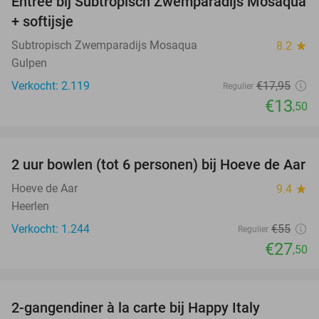
Entree bij Subtropisch Zwemparadijs Mosaqua
25%
+ softijsje
Subtropisch Zwemparadijs Mosaqua
8.2
star
Gulpen
Verkocht: 2.119
€17
,95
Regulier
€13
,50
favorite_border
2 uur bowlen (tot 6 personen) bij Hoeve de Aar
50%
Hoeve de Aar
9.4
star
Heerlen
Verkocht: 1.244
€55
Regulier
€27
,50
favorite_border
2-gangendiner à la carte bij Happy Italy
35%