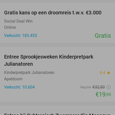
Gratis kans op een droomreis t.w.v. €3.000
Social Deal Win
Online
Gratis
Verkocht: 183.453
favorite_border
Entree Sprookjesweken Kinderpretpark
39%
Julianatoren
Kinderpretpark Julianatoren
9.4
star
Apeldoorn
Verkocht: 10.604
€32
,50
Regulier
€19
,95
favorite_border