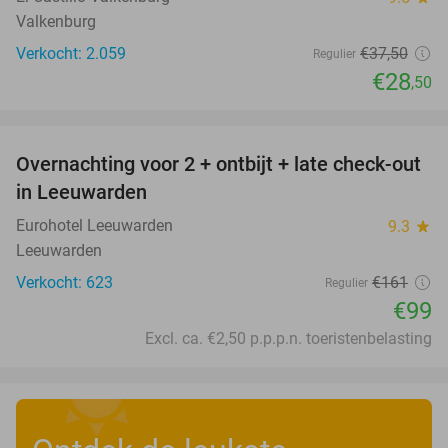
Valkenburg
Verkocht: 2.059
€37
,50
Regulier
€28
,50
favorite_border
Overnachting voor 2 + ontbijt + late check-out
39%
in Leeuwarden
Eurohotel Leeuwarden
9.3
star
Leeuwarden
Verkocht: 623
€161
Regulier
€99
Excl. ca. €2,50 p.p.p.n. toeristenbelasting