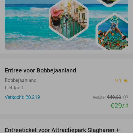
favorite_border
Entree voor Bobbejaanland
40%
Bobbejaanland
9.1
star
Lichtaart
Verkocht: 20.219
€49
,90
Regulier
€29
,90
favorite_border
Entreeticket voor Attractiepark Slagharen +
41%