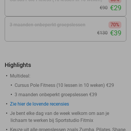
€29
€90
3 maanden onbeperkt groepslessen
70%
€39
€130
Highlights
Multideal:
Cursus Pole Fitness (10 lessen in 10 weken) €29
3 maanden onbeperkt groepslessen €39
Zie hier de lovende recensies
Je bent elke dag van de week welkom om aan je
lichaam te werken bij Sportstudio Fitmix
Keuze uit alle groepslessen zoals Zumba, Pilates, Shape,