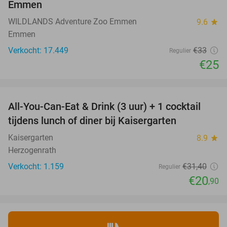
Emmen
WILDLANDS Adventure Zoo Emmen
9.6
star
Emmen
Verkocht: 17.449
€33
Regulier
€25
favorite_border
All-You-Can-Eat & Drink (3 uur) + 1 cocktail
33%
tijdens lunch of diner bij Kaisergarten
Kaisergarten
8.9
star
Herzogenrath
Verkocht: 1.159
€31
,40
Regulier
€20
,90