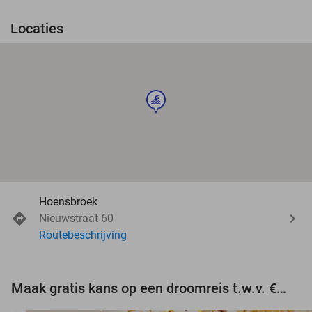
Locaties
sport
Hoensbroek
Nieuwstraat 60
Routebeschrijving
Maak gratis kans op een droomreis t.w.v. €3.000!