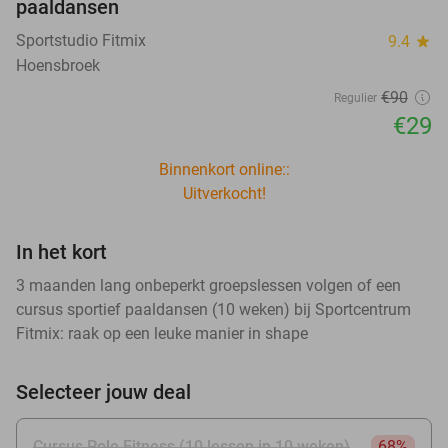
paaldansen
Sportstudio Fitmix
9.4
star
Hoensbroek
€90
Regulier
€29
Binnenkort online::
Uitverkocht!
In het kort
3 maanden lang onbeperkt groepslessen volgen of een
cursus sportief paaldansen (10 weken) bij Sportcentrum
Fitmix: raak op een leuke manier in shape
Selecteer jouw deal
Cursus Pole Fitness (10 lessen in 10 weken)
68%