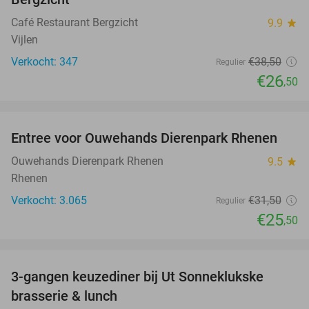
Café Restaurant Bergzicht
9.9
star
Vijlen
Verkocht: 347
€38
,50
Regulier
€26
,50
favorite_border
Entree voor Ouwehands Dierenpark Rhenen
19%
Ouwehands Dierenpark Rhenen
9.5
star
Rhenen
Verkocht: 3.065
€31
,50
Regulier
€25
,50
favorite_border
3-gangen keuzediner bij Ut Sonneklukske
15%
brasserie & lunch