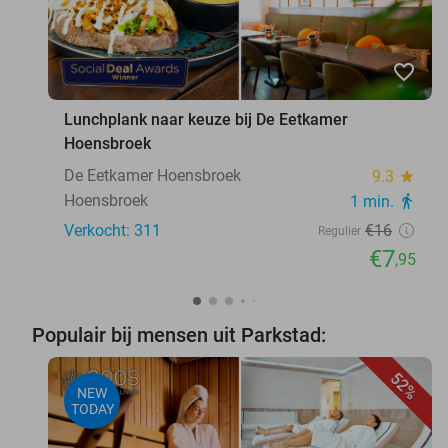
favorite_border
Lunchplank naar keuze bij De Eetkamer
Hoensbroek
De Eetkamer Hoensbroek
9.3
star
Hoensbroek
1 min.
directions_walk
Verkocht: 311
€16
Regulier
€7
,95
Populair bij mensen uit Parkstad:
52%
NEW
TODAY