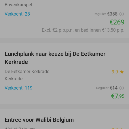
Bovenkarspel
Verkocht: 28
€358
Regulier
€269
Excl. €2 p.p.p.n. en bedlinnen €13,50 p.p.
favorite_border
Lunchplank naar keuze bij De Eetkamer
43%
Kerkrade
De Eetkamer Kerkrade
9.9
star
Kerkrade
Verkocht: 119
€14
Regulier
€7
,95
favorite_border
Entree voor Walibi Belgium
35%