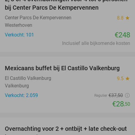
bij Center Parcs De Kempervennen
Center Parcs De Kempervennen
8.8
star
Westerhoven
€248
Verkocht: 101
Inclusief alle bijkomende kosten
favorite_border
Mexicaans buffet bij El Castillo Valkenburg
24%
El Castillo Valkenburg
9.5
star
Valkenburg
Verkocht: 2.059
€37
,50
Regulier
€28
,50
favorite_border
Overnachting voor 2 + ontbijt + late check-out
39%