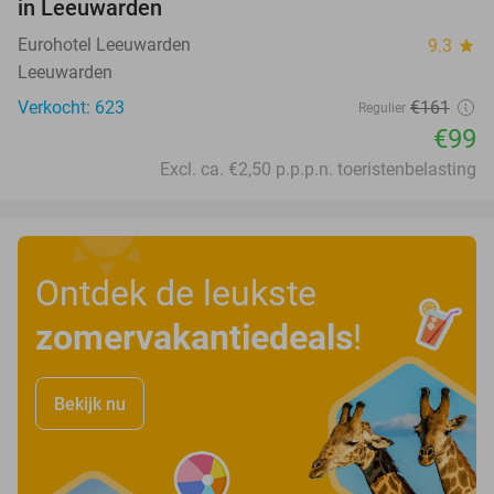
in Leeuwarden
Eurohotel Leeuwarden
9.3
star
Leeuwarden
Verkocht: 623
€161
Regulier
€99
Excl. ca. €2,50 p.p.p.n. toeristenbelasting
Ontdek de leukste
zomervakantiedeals
!
Bekijk nu