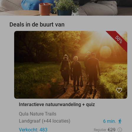
Deals in de buurt van
50%
favorite_border
Interactieve natuurwandeling + quiz
Qula Nature Trails
Landgraaf (+44 locaties)
6 min.
directions_walk
Verkocht: 483
€29
Regulier