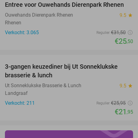
Entree voor Ouwehands Dierenpark Rhenen
19%
Ouwehands Dierenpark Rhenen
9.5
star
Rhenen
Verkocht: 3.065
€31
,50
Regulier
€25
,50
favorite_border
3-gangen keuzediner bij Ut Sonneklukske
15%
brasserie & lunch
Ut Sonneklukske Brasserie & Lunch
9.5
star
Landgraaf
Verkocht: 211
€25
,95
Regulier
€21
,95