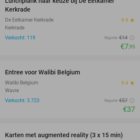
Lunchplank naar keuze bij De Eetkamer
43%
Kerkrade
De Eetkamer Kerkrade
9.9
star
Kerkrade
Verkocht: 119
€14
Regulier
€7
,95
favorite_border
Entree voor Walibi Belgium
35%
Walibi Belgium
9.4
star
Wavre
Verkocht: 3.723
€57
Regulier
€37
favorite_border
Karten met augmented reality (3 x 15 min)
35%