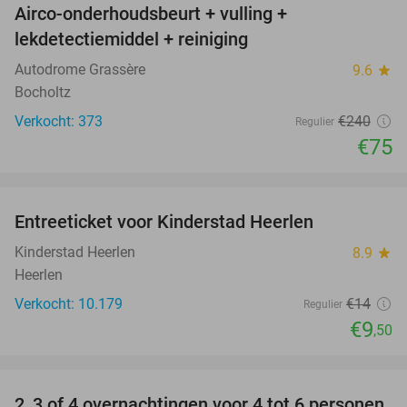
Airco-onderhoudsbeurt + vulling +
69%
lekdetectiemiddel + reiniging
Autodrome Grassère
9.6
star
Bocholtz
Verkocht: 373
€240
Regulier
€75
favorite_border
Entreeticket voor Kinderstad Heerlen
32%
Kinderstad Heerlen
8.9
star
Heerlen
Verkocht: 10.179
€14
Regulier
€9
,50
favorite_border
2, 3 of 4 overnachtingen voor 4 tot 6 personen