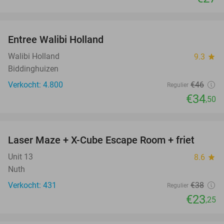
favorite_border
Entree Walibi Holland
25%
Walibi Holland
9.3
star
Biddinghuizen
Verkocht: 4.800
€46
Regulier
€34
,50
favorite_border
Laser Maze + X-Cube Escape Room + friet
39%
Unit 13
8.6
star
Nuth
Verkocht: 431
€38
Regulier
€23
,25
favorite_border