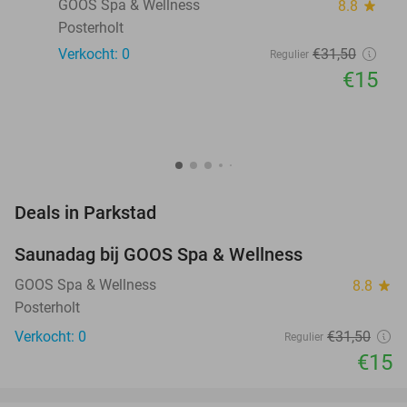
GOOS Spa & Wellness
8.8
star
Posterholt
Verkocht: 0
€31
,50
Regulier
€15
favorite_border
Deals in Parkstad
Saunadag bij GOOS Spa & Wellness
52%
NEW
TODAY
GOOS Spa & Wellness
8.8
star
Posterholt
Verkocht: 0
€31
,50
Regulier
€15
favorite_border