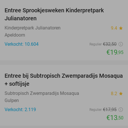
Entree Sprookjesweken Kinderpretpark
39%
Julianatoren
Kinderpretpark Julianatoren
9.4
star
Apeldoorn
Verkocht: 10.604
€32
,50
Regulier
€19
,95
favorite_border
Entree bij Subtropisch Zwemparadijs Mosaqua
25%
+ softijsje
Subtropisch Zwemparadijs Mosaqua
8.2
star
Gulpen
Verkocht: 2.119
€17
,95
Regulier
€13
,50
favorite_border