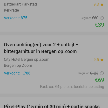
BattleKart Parkstad
9.3
star
Kerkrade
Verkocht: 875
€60
Regulier
€39
favorite_border
Overnachting(en) voor 2 + ontbijt +
44%
bittergarnituur in Bergen op Zoom
City Hotel Bergen op Zoom
9.5
star
Bergen op Zoom
Verkocht: 1.786
€123
Regulier
€69
Excl. ca. €4 p.p.p.n. toeristenbelasting
favorite_border
Pixel-Play (15 min of 30 min) + portie snacks