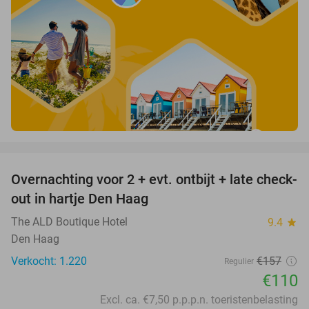
favorite_border
Overnachting voor 2 + evt. ontbijt + late check-
30%
out in hartje Den Haag
The ALD Boutique Hotel
9.4
star
Den Haag
Verkocht: 1.220
€157
Regulier
€110
Excl. ca. €7,50 p.p.p.n. toeristenbelasting