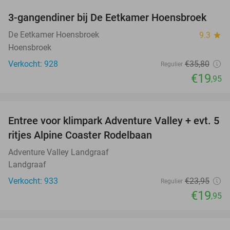
3-gangendiner bij De Eetkamer Hoensbroek
44%
De Eetkamer Hoensbroek
9.3
star
Hoensbroek
Verkocht: 928
€35
,80
Regulier
€19
,95
favorite_border
Entree voor klimpark Adventure Valley + evt. 5
17%
ritjes Alpine Coaster Rodelbaan
Adventure Valley Landgraaf
Landgraaf
Verkocht: 933
€23
,95
Regulier
€19
,95
favorite_border