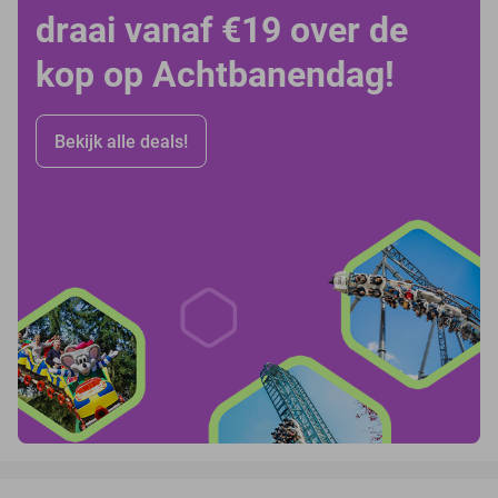
draai vanaf €19 over de
kop op Achtbanendag!
Bekijk alle deals!
favorite_border