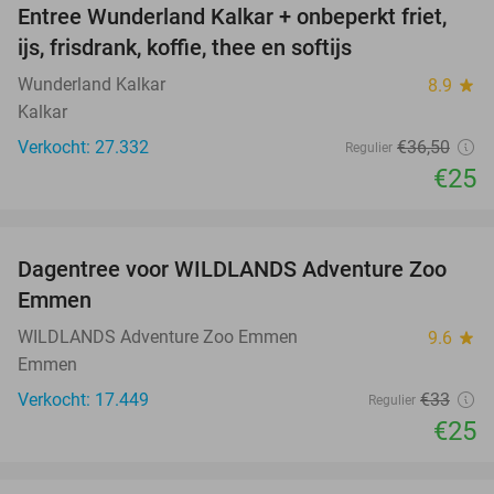
Entree Wunderland Kalkar + onbeperkt friet,
32%
ijs, frisdrank, koffie, thee en softijs
Wunderland Kalkar
8.9
star
Kalkar
Verkocht: 27.332
€36
,50
Regulier
€25
favorite_border
Dagentree voor WILDLANDS Adventure Zoo
24%
Emmen
WILDLANDS Adventure Zoo Emmen
9.6
star
Emmen
Verkocht: 17.449
€33
Regulier
€25
favorite_border