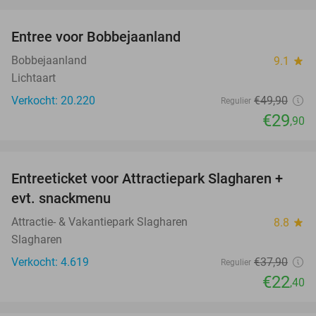
favorite_border
Entree voor Bobbejaanland
40%
Bobbejaanland
9.1
star
Lichtaart
Verkocht: 20.220
€49
,90
Regulier
€29
,90
favorite_border
Entreeticket voor Attractiepark Slagharen +
41%
evt. snackmenu
Attractie- & Vakantiepark Slagharen
8.8
star
Slagharen
Verkocht: 4.619
€37
,90
Regulier
€22
,40
favorite_border