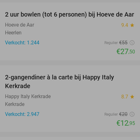
2 uur bowlen (tot 6 personen) bij Hoeve de Aar
50%
Hoeve de Aar
9.4
star
Heerlen
Verkocht: 1.244
€55
Regulier
€27
,50
favorite_border
2-gangendiner à la carte bij Happy Italy
35%
Kerkrade
Happy Italy Kerkrade
8.7
star
Kerkrade
Verkocht: 2.947
€20
Regulier
€12
,95