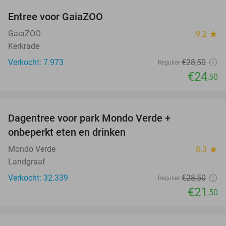
Entree voor GaiaZOO
14%
GaiaZOO
9.2
star
Kerkrade
Verkocht: 7.973
€28
,50
Regulier
€24
,50
favorite_border
Dagentree voor park Mondo Verde +
25%
onbeperkt eten en drinken
Mondo Verde
8.3
star
Landgraaf
Verkocht: 32.339
€28
,50
Regulier
€21
,50
favorite_border