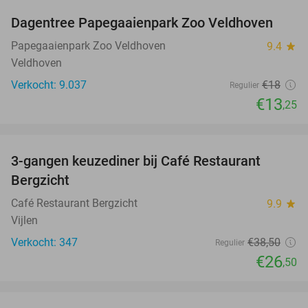
Dagentree Papegaaienpark Zoo Veldhoven
26%
Papegaaienpark Zoo Veldhoven
9.4
star
Veldhoven
Verkocht: 9.037
€18
Regulier
€13
,25
favorite_border
3-gangen keuzediner bij Café Restaurant
31%
Bergzicht
Café Restaurant Bergzicht
9.9
star
Vijlen
Verkocht: 347
€38
,50
Regulier
€26
,50
favorite_border