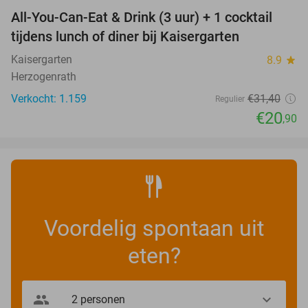
All-You-Can-Eat & Drink (3 uur) + 1 cocktail
33%
tijdens lunch of diner bij Kaisergarten
Kaisergarten
8.9
star
Herzogenrath
Verkocht: 1.159
€31
,40
Regulier
€20
,90
Voordelig spontaan uit
eten?