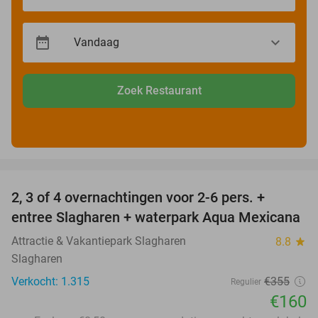
Zoek Restaurant
favorite_border
2, 3 of 4 overnachtingen voor 2-6 pers. +
55%
entree Slagharen + waterpark Aqua Mexicana
Attractie & Vakantiepark Slagharen
8.8
star
Slagharen
Verkocht: 1.315
€355
Regulier
€160