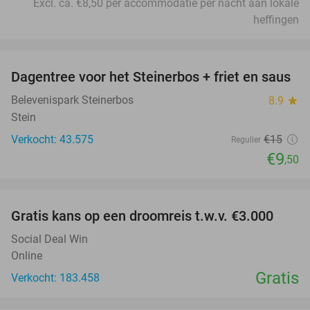
Excl. ca. €8,50 per accommodatie per nacht aan lokale
heffingen
favorite_border
Dagentree voor het Steinerbos + friet en saus
37%
Belevenispark Steinerbos
8.9
star
Stein
Verkocht: 43.575
€15
Regulier
€9
,50
favorite_border
Gratis kans op een droomreis t.w.v. €3.000
Social Deal Win
Online
Gratis
Verkocht: 183.458
favorite_border