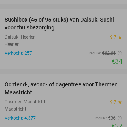
favorite_border
Sushibox (46 of 95 stuks) van Daisuki Sushi
46%
voor thuisbezorging
Daisuki Heerlen
9.7
star
Heerlen
Verkocht: 257
€62
,65
Regulier
€34
favorite_border
Ochtend-, avond- of dagentree voor Thermen
25%
Maastricht
Thermen Maastricht
9.7
star
Maastricht
Verkocht: 4.377
€36
Regulier
€27