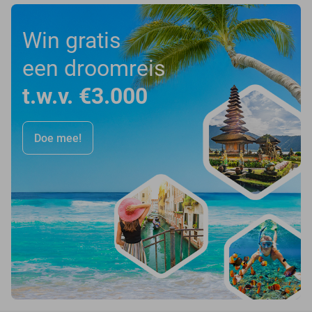
Win gratis
een droomreis
t.w.v. €3.000
Doe mee!