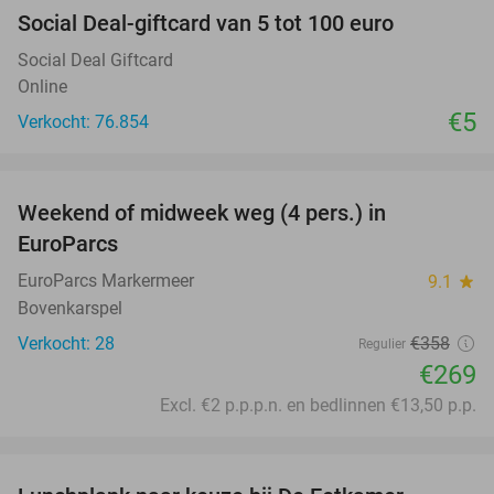
Social Deal-giftcard van 5 tot 100 euro
Social Deal Giftcard
Online
€5
Verkocht: 76.854
favorite_border
Weekend of midweek weg (4 pers.) in
25%
EuroParcs
EuroParcs Markermeer
9.1
star
Bovenkarspel
Verkocht: 28
€358
Regulier
€269
Excl. €2 p.p.p.n. en bedlinnen €13,50 p.p.
favorite_border