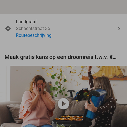
Landgraaf
Schachtstraat 35
Routebeschrijving
Maak gratis kans op een droomreis t.w.v. €3.000!
play_circle