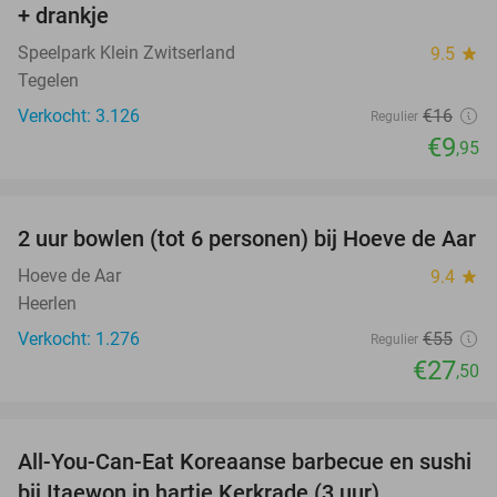
+ drankje
Speelpark Klein Zwitserland
9.5
star
Tegelen
Verkocht: 3.126
€16
Regulier
€9
,95
favorite_border
2 uur bowlen (tot 6 personen) bij Hoeve de Aar
50%
Hoeve de Aar
9.4
star
Heerlen
Verkocht: 1.276
€55
Regulier
€27
,50
favorite_border
All-You-Can-Eat Koreaanse barbecue en sushi
28%
bij Itaewon in hartje Kerkrade (3 uur)