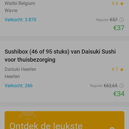
Walibi Belgium
9.4
star
Wavre
Verkocht: 3.870
€57
Regulier
€37
favorite_border
Sushibox (46 of 95 stuks) van Daisuki Sushi
46%
voor thuisbezorging
Daisuki Heerlen
9.7
star
Heerlen
Verkocht: 266
€62
,65
Regulier
€34
Ontdek de leukste