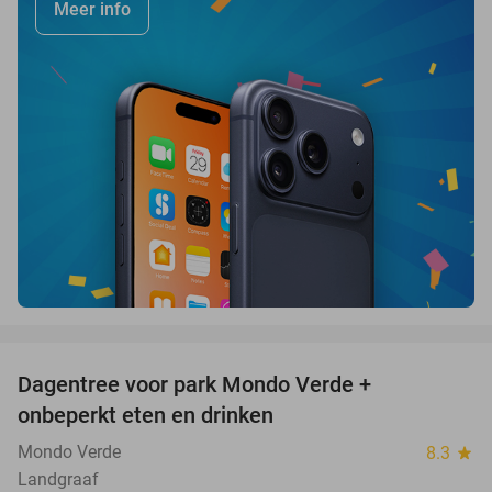
Meer info
favorite_border
Dagentree voor park Mondo Verde +
25%
onbeperkt eten en drinken
Mondo Verde
8.3
star
Landgraaf