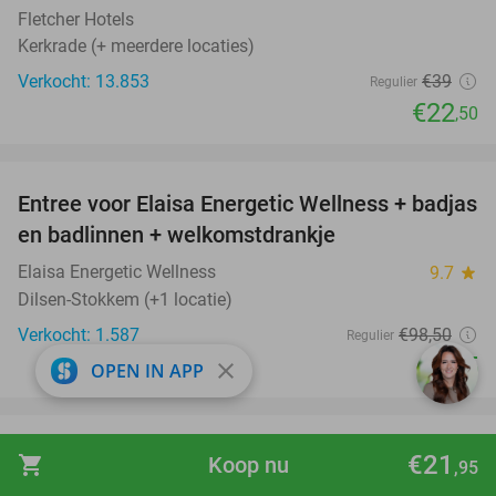
Fletcher Hotels
Kerkrade (+ meerdere locaties)
Verkocht: 13.853
€39
Regulier
€22
,50
favorite_border
Entree voor Elaisa Energetic Wellness + badjas
34%
en badlinnen + welkomstdrankje
Elaisa Energetic Wellness
9.7
star
Dilsen-Stokkem (+1 locatie)
Verkocht: 1.587
€98
,50
Regulier
€65
close
OPEN IN APP
favorite_border
Entree voor klimpark Adventure Valley + evt. 5
17%
€21
shopping_cart
Koop nu
,95
ritjes Alpine Coaster Rodelbaan