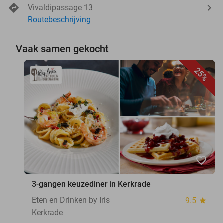
Vivaldipassage 13
Routebeschrijving
Vaak samen gekocht
25%
favorite_border
3-gangen keuzediner in Kerkrade
Eten en Drinken by Iris
9.5
star
Kerkrade