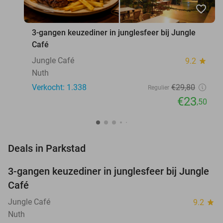
favorite_border
3-gangen keuzediner in junglesfeer bij Jungle
Café
Jungle Café
9.2
star
Nuth
Verkocht: 1.338
€29
,80
Regulier
€23
,50
favorite_border
Deals in Parkstad
3-gangen keuzediner in junglesfeer bij Jungle
21%
Café
Jungle Café
9.2
star
Nuth