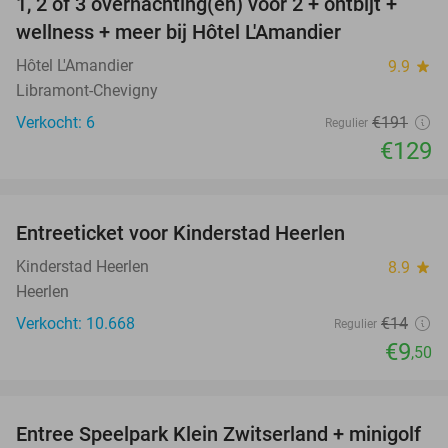
1, 2 of 3 overnachting(en) voor 2 + ontbijt +
32%
NEW
wellness + meer bij Hôtel L'Amandier
TODAY
Hôtel L'Amandier
9.9
star
Libramont-Chevigny
Verkocht: 6
€191
Regulier
€129
favorite_border
Entreeticket voor Kinderstad Heerlen
32%
Kinderstad Heerlen
8.9
star
Heerlen
Verkocht: 10.668
€14
Regulier
€9
,50
favorite_border
Entree Speelpark Klein Zwitserland + minigolf
38%