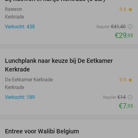
Itaewon
9.4
star
Kerkrade
Verkocht: 438
€41
,40
Regulier
€29
,95
favorite_border
Lunchplank naar keuze bij De Eetkamer
43%
Kerkrade
De Eetkamer Kerkrade
9.9
star
Kerkrade
Verkocht: 189
€14
Regulier
€7
,95
favorite_border
Entree voor Walibi Belgium
35%