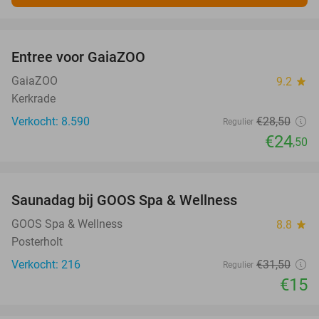
favorite_border
Entree voor GaiaZOO
14%
GaiaZOO
9.2
star
Kerkrade
Verkocht: 8.590
€28
,50
Regulier
€24
,50
favorite_border
Saunadag bij GOOS Spa & Wellness
52%
GOOS Spa & Wellness
8.8
star
Posterholt
Verkocht: 216
€31
,50
Regulier
€15
favorite_border