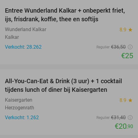
Entree Wunderland Kalkar + onbeperkt friet,
32%
ijs, frisdrank, koffie, thee en softijs
Wunderland Kalkar
8.9
star
Kalkar
Verkocht: 28.262
€36
,50
Regulier
€25
favorite_border
All-You-Can-Eat & Drink (3 uur) + 1 cocktail
33%
tijdens lunch of diner bij Kaisergarten
Kaisergarten
8.9
star
Herzogenrath
Verkocht: 1.262
€31
,40
Regulier
€20
,90
favorite_border