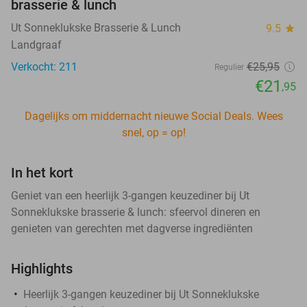
brasserie & lunch
Ut Sonneklukske Brasserie & Lunch
9.5
star
Landgraaf
Verkocht: 211
€25
,95
Regulier
€21
,95
Dagelijks om middernacht nieuwe Social Deals. Wees
snel, op = op!
In het kort
Geniet van een heerlijk 3-gangen keuzediner bij Ut
Sonneklukske brasserie & lunch: sfeervol dineren en
genieten van gerechten met dagverse ingrediënten
Highlights
Heerlijk 3-gangen keuzediner bij Ut Sonneklukske