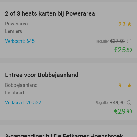
2 of 3 heats karten bij Powerarea
32%
Powerarea
9.3
star
Lemiers
Verkocht: 645
€37
,50
Regulier
€25
,50
favorite_border
Entree voor Bobbejaanland
40%
Bobbejaanland
9.1
star
Lichtaart
Verkocht: 20.532
€49
,90
Regulier
€29
,90
favorite_border
3-gangendiner bij De Eetkamer Hoensbroek