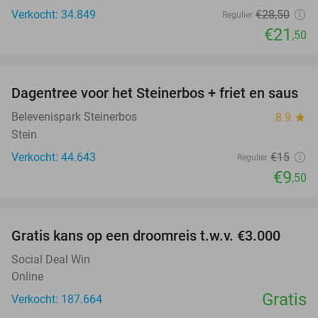
Verkocht: 34.849
€28
,50
Regulier
€21
,50
favorite_border
Dagentree voor het Steinerbos + friet en saus
37%
Belevenispark Steinerbos
8.9
star
Stein
Verkocht: 44.643
€15
Regulier
€9
,50
favorite_border
Gratis kans op een droomreis t.w.v. €3.000
Social Deal Win
Online
Gratis
Verkocht: 187.664