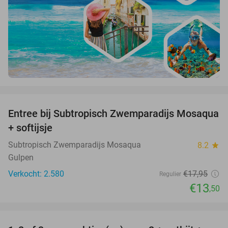
favorite_border
Entree bij Subtropisch Zwemparadijs Mosaqua
25%
+ softijsje
Subtropisch Zwemparadijs Mosaqua
8.2
star
Gulpen
Verkocht: 2.580
€17
,95
Regulier
€13
,50
favorite_border