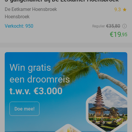
44%
De Eetkamer Hoensbroek
9.3
star
Hoensbroek
Verkocht: 950
€35
,80
Regulier
€19
,95
Win gratis
een droomreis
t.w.v. €3.000
Doe mee!