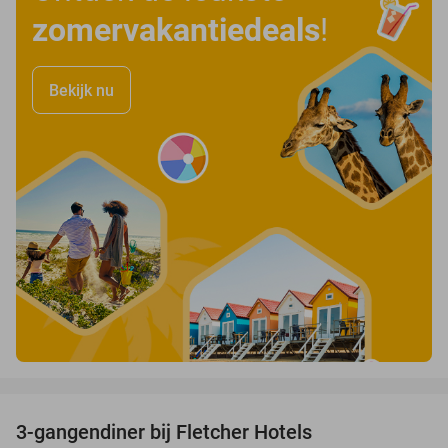
zomervakantiedeals
!
Bekijk nu
favorite_border
3-gangendiner bij Fletcher Hotels
42%