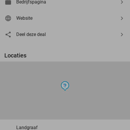
Bedrijfspagina
Website
Deel deze deal
Locaties
food
Landgraaf