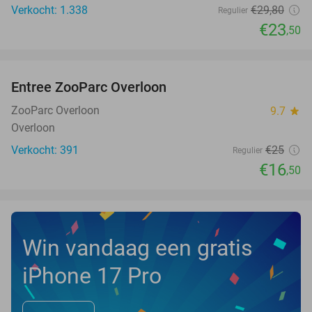
Verkocht: 1.338
€29
,80
Regulier
€23
,50
favorite_border
Entree ZooParc Overloon
34%
NEW
TODAY
ZooParc Overloon
9.7
star
Overloon
Verkocht: 391
€25
Regulier
€16
,50
Win vandaag een gratis
iPhone 17 Pro