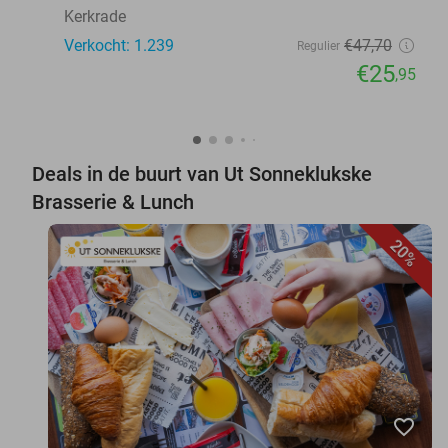
Kerkrade
Verkocht: 1.239
€47
,70
Regulier
€25
,95
Deals in de buurt van Ut Sonneklukske
Brasserie & Lunch
20%
favorite_border