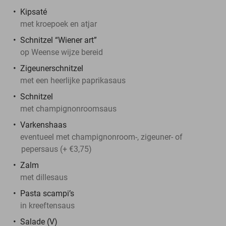
Kipsaté
met kroepoek en atjar
Schnitzel “Wiener art”
op Weense wijze bereid
Zigeunerschnitzel
met een heerlijke paprikasaus
Schnitzel
met champignonroomsaus
Varkenshaas
eventueel met champignonroom-, zigeuner- of
pepersaus (+ €3,75)
Zalm
met dillesaus
Pasta scampi’s
in kreeftensaus
Salade (V)