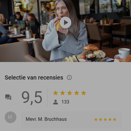
play_circle
Selectie van recensies
info_outlined
9,5
133
M.
Mevr. M. Bruchhaus