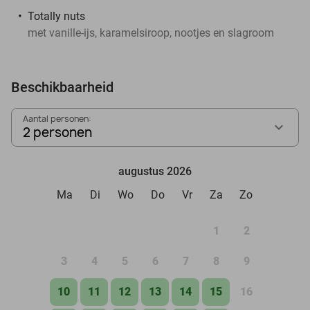
Totally nuts
met vanille-ijs, karamelsiroop, nootjes en slagroom
Beschikbaarheid
Aantal personen:
2 personen
augustus 2026
Ma
Di
Wo
Do
Vr
Za
Zo
1
2
3
4
5
6
7
8
9
10
11
12
13
14
15
16