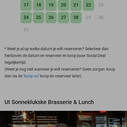
17
18
19
20
21
22
23
24
25
26
27
28
29
30
31
*
Weet je al op welke datum je wilt reserveren? Selecteer dan
hierboven de datum en reserveer en koop jouw Social Deal
tegelijkertijd.
(Weet je nog niet wanneer je wilt reserveren? Geen zorgen: koop
dan via de ‘
koop nu
’-knop én reserveer later)
Ut Sonneklukske Brasserie & Lunch