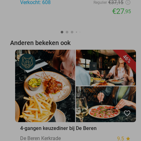
Verkocht: 608
€37
,15
Regulier
€27
,95
Anderen bekeken ook
46%
favorite_border
4-gangen keuzediner bij De Beren
De Beren Kerkrade
9.5
star