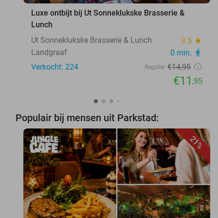
Luxe ontbijt bij Ut Sonneklukske Brasserie &
Lunch
Ut Sonneklukske Brasserie & Lunch
9.5
star
Landgraaf
0 min.
directions_walk
Verkocht: 224
€14
,95
Regulier
€11
,95
Populair bij mensen uit Parkstad:
21%