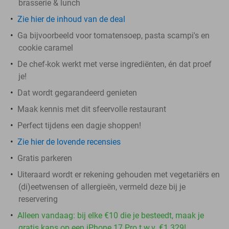
brasserie & lunch
Zie hier de inhoud van de deal
Ga bijvoorbeeld voor tomatensoep, pasta scampi's en
cookie caramel
De chef-kok werkt met verse ingrediënten, én dat proef
je!
Dat wordt gegarandeerd genieten
Maak kennis met dit sfeervolle restaurant
Perfect tijdens een dagje shoppen!
Zie hier de lovende recensies
Gratis parkeren
Uiteraard wordt er rekening gehouden met vegetariërs en
(di)eetwensen of allergieën, vermeld deze bij je
reservering
Alleen vandaag: bij elke €10 die je besteedt, maak je
gratis kans op een iPhone 17 Pro t.w.v. €1.329!