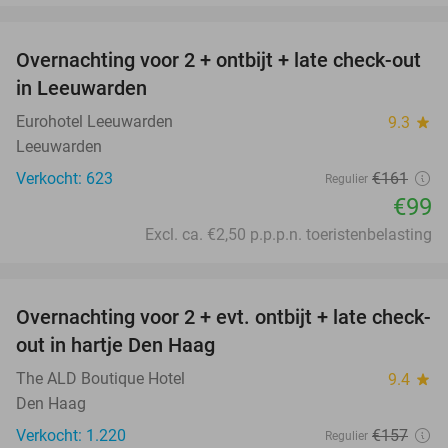
favorite_border
Overnachting voor 2 + ontbijt + late check-out
39%
in Leeuwarden
Eurohotel Leeuwarden
9.3
star
Leeuwarden
Verkocht: 623
€161
Regulier
€99
Excl. ca. €2,50 p.p.p.n. toeristenbelasting
favorite_border
Overnachting voor 2 + evt. ontbijt + late check-
30%
out in hartje Den Haag
The ALD Boutique Hotel
9.4
star
Den Haag
Verkocht: 1.220
€157
Regulier