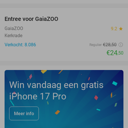
favorite_border
Entree voor GaiaZOO
14%
GaiaZOO
9.2
star
Kerkrade
Verkocht: 8.086
€28
,50
Regulier
€24
,50
Win vandaag een gratis
iPhone 17 Pro
Meer info