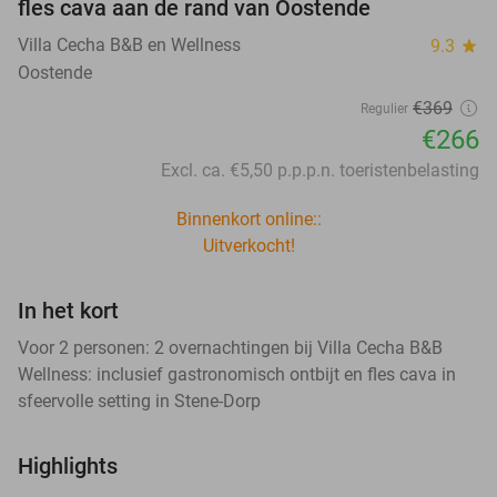
fles cava aan de rand van Oostende
Villa Cecha B&B en Wellness
9.3
star
Oostende
€369
Regulier
€266
Excl. ca. €5,50 p.p.p.n. toeristenbelasting
Binnenkort online::
Uitverkocht!
In het kort
Voor 2 personen: 2 overnachtingen bij Villa Cecha B&B
Wellness: inclusief gastronomisch ontbijt en fles cava in
sfeervolle setting in Stene-Dorp
Highlights