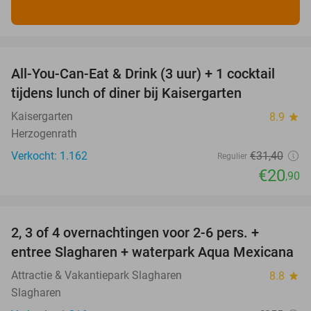
favorite_border
All-You-Can-Eat & Drink (3 uur) + 1 cocktail
33%
tijdens lunch of diner bij Kaisergarten
Kaisergarten
8.9
star
Herzogenrath
Verkocht: 1.162
€31
,40
Regulier
€20
,90
favorite_border
2, 3 of 4 overnachtingen voor 2-6 pers. +
55%
entree Slagharen + waterpark Aqua Mexicana
Attractie & Vakantiepark Slagharen
8.8
star
Slagharen