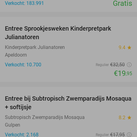
Gratis
Verkocht: 183.991
favorite_border
Entree Sprookjesweken Kinderpretpark
39%
Julianatoren
Kinderpretpark Julianatoren
9.4
star
Apeldoorn
Verkocht: 10.700
€32
,50
Regulier
€19
,95
favorite_border
Entree bij Subtropisch Zwemparadijs Mosaqua
25%
+ softijsje
Subtropisch Zwemparadijs Mosaqua
8.2
star
Gulpen
Verkocht: 2.168
€17
,95
Regulier