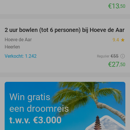
€13
,50
favorite_border
2 uur bowlen (tot 6 personen) bij Hoeve de Aar
50%
Hoeve de Aar
9.4
star
Heerlen
Verkocht: 1.242
€55
Regulier
€27
,50
Win gratis
een droomreis
t.w.v. €3.000