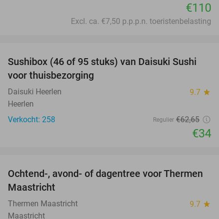
€110
Excl. ca. €7,50 p.p.p.n. toeristenbelasting
favorite_border
Sushibox (46 of 95 stuks) van Daisuki Sushi
46%
voor thuisbezorging
Daisuki Heerlen
9.7
star
Heerlen
Verkocht: 258
€62
,65
Regulier
€34
favorite_border
Ochtend-, avond- of dagentree voor Thermen
25%
Maastricht
Thermen Maastricht
9.7
star
Maastricht