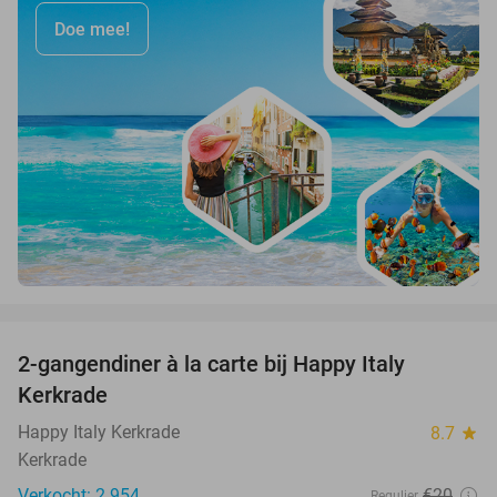
Doe mee!
favorite_border
2-gangendiner à la carte bij Happy Italy
35%
Kerkrade
Happy Italy Kerkrade
8.7
star
Kerkrade
Verkocht: 2.954
€20
Regulier