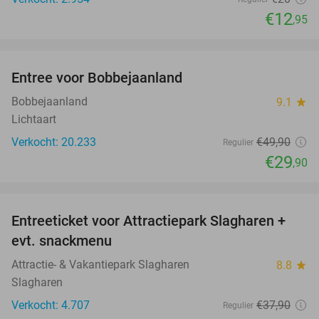
€12
,95
favorite_border
Entree voor Bobbejaanland
40%
Bobbejaanland
9.1
star
Lichtaart
Verkocht: 20.233
€49
,90
Regulier
€29
,90
favorite_border
Entreeticket voor Attractiepark Slagharen +
41%
evt. snackmenu
Attractie- & Vakantiepark Slagharen
8.8
star
Slagharen
Verkocht: 4.707
€37
,90
Regulier