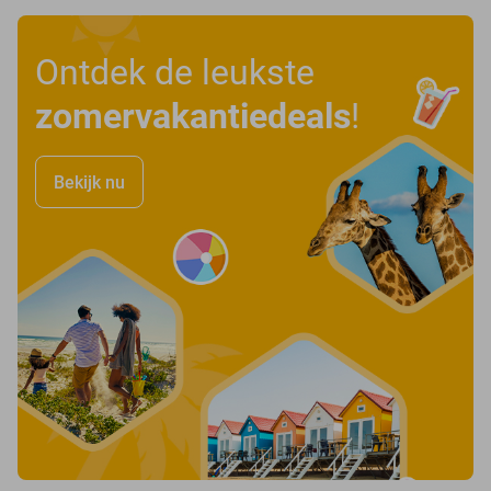
Ontdek de leukste
zomervakantiedeals
!
Bekijk nu