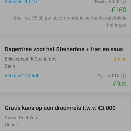
Verkocht: 1.316
€355
Regulier
€160
Excl. ca. €8,50 per accommodatie per nacht aan lokale
heffingen
favorite_border
Dagentree voor het Steinerbos + friet en saus
37%
Belevenispark Steinerbos
8.9
star
Stein
Verkocht: 43.686
€15
Regulier
€9
,50
favorite_border
Gratis kans op een droomreis t.w.v. €3.000
Social Deal Win
Online