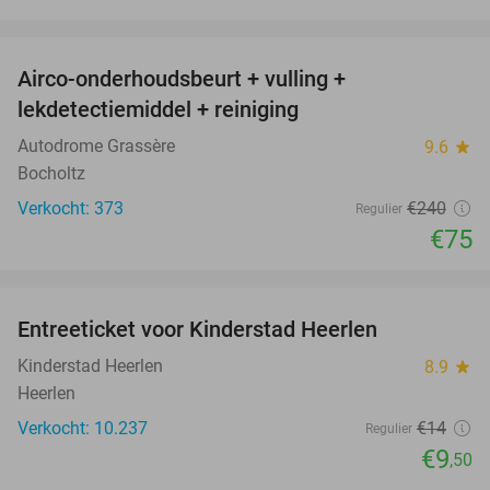
favorite_border
Airco-onderhoudsbeurt + vulling +
69%
lekdetectiemiddel + reiniging
Autodrome Grassère
9.6
star
Bocholtz
Verkocht: 373
€240
Regulier
€75
favorite_border
Entreeticket voor Kinderstad Heerlen
32%
Kinderstad Heerlen
8.9
star
Heerlen
Verkocht: 10.237
€14
Regulier
€9
,50