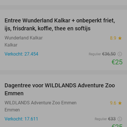
favorite_border
Entree Wunderland Kalkar + onbeperkt friet,
32%
ijs, frisdrank, koffie, thee en softijs
Wunderland Kalkar
8.9
star
Kalkar
Verkocht: 27.454
€36
,50
Regulier
€25
favorite_border
Dagentree voor WILDLANDS Adventure Zoo
24%
Emmen
WILDLANDS Adventure Zoo Emmen
9.6
star
Emmen
Verkocht: 17.611
€33
Regulier