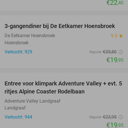
€22
,40
favorite_border
3-gangendiner bij De Eetkamer Hoensbroek
44%
De Eetkamer Hoensbroek
9.3
star
Hoensbroek
Verkocht: 929
€35
,80
Regulier
€19
,95
favorite_border
Entree voor klimpark Adventure Valley + evt. 5
17%
ritjes Alpine Coaster Rodelbaan
Adventure Valley Landgraaf
Landgraaf
Verkocht: 944
€23
,95
Regulier
€19
,95