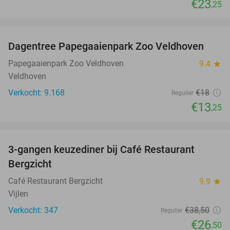
€23
,25
favorite_border
Dagentree Papegaaienpark Zoo Veldhoven
26%
Papegaaienpark Zoo Veldhoven
9.4
star
Veldhoven
Verkocht: 9.168
€18
Regulier
€13
,25
favorite_border
3-gangen keuzediner bij Café Restaurant
31%
Bergzicht
Café Restaurant Bergzicht
9.9
star
Vijlen
Verkocht: 347
€38
,50
Regulier
€26
,50