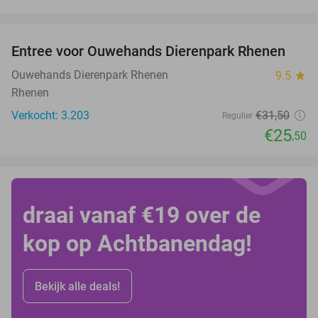
favorite_border
Entree voor Ouwehands Dierenpark Rhenen
19%
Ouwehands Dierenpark Rhenen
9.5
star
Rhenen
Verkocht: 3.203
€31
,50
Regulier
€25
,50
draai vanaf €19 over de
kop op Achtbanendag!
Bekijk alle deals!