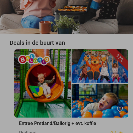
Deals in de buurt van
17%
favorite_border
Entree Pretland/Ballorig + evt. koffie
Pretland
star