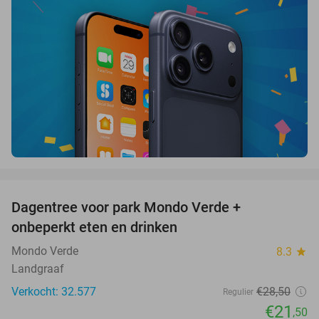
favorite_border
Dagentree voor park Mondo Verde +
25%
onbeperkt eten en drinken
Mondo Verde
8.3
star
Landgraaf
Verkocht: 32.577
€28
,50
Regulier
€21
,50