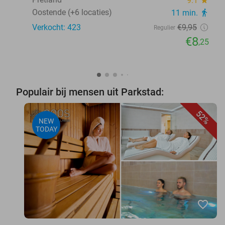
9.1
Oostende (+6 locaties)
11 min.
directions_walk
Verkocht: 423
€9
,95
Regulier
€8
,25
Populair bij mensen uit Parkstad:
52%
NEW
TODAY
favorite_border