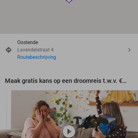
Oostende
Lavendelstraat 4
Routebeschrijving
Maak gratis kans op een droomreis t.w.v. €3.000!
play_circle