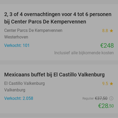
favorite_border
2, 3 of 4 overnachtingen voor 4 tot 6 personen
bij Center Parcs De Kempervennen
Center Parcs De Kempervennen
8.8
star
Westerhoven
€248
Verkocht: 101
Inclusief alle bijkomende kosten
favorite_border
Mexicaans buffet bij El Castillo Valkenburg
24%
El Castillo Valkenburg
9.5
star
Valkenburg
Verkocht: 2.058
€37
,50
Regulier
€28
,50