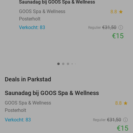
Saunadag bij GOOS Spa & Wellness
GOOS Spa & Wellness
8.8
star
Posterholt
Verkocht: 83
€31
,50
Regulier
€15
favorite_border
Deals in Parkstad
Saunadag bij GOOS Spa & Wellness
52%
NEW
TODAY
GOOS Spa & Wellness
8.8
star
Posterholt
Verkocht: 83
€31
,50
Regulier
€15