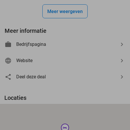
Meer weergeven
Meer informatie
Bedrijfspagina
Website
Deel deze deal
Locaties
hotel