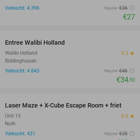
Verkocht: 4.396
€36
Regulier
€27
favorite_border
Entree Walibi Holland
25%
Walibi Holland
9.3
star
Biddinghuizen
Verkocht: 4.843
€46
Regulier
€34
,50
favorite_border
Laser Maze + X-Cube Escape Room + friet
39%
Unit 13
8.6
star
Nuth
Verkocht: 431
€38
Regulier