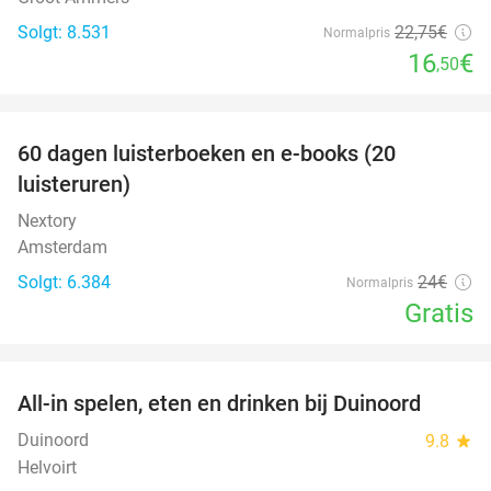
Solgt: 8.531
22
,75
€
Normalpris
16
€
,50
favorite_border
100%
60 dagen luisterboeken en e-books (20
luisteruren)
Nextory
Amsterdam
Solgt: 6.384
24€
Normalpris
Gratis
favorite_border
All-in spelen, eten en drinken bij Duinoord
19%
Duinoord
9.8
star
Helvoirt