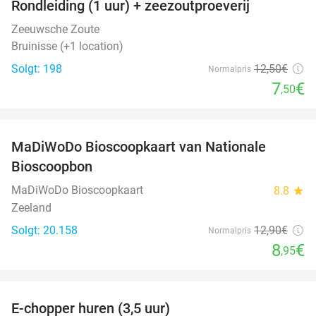
Rondleiding (1 uur) + zeezoutproeverij
40%
Zeeuwsche Zoute
Bruinisse (+1 location)
Solgt: 198
12
,50
€
Normalpris
7
€
,50
favorite_border
MaDiWoDo Bioscoopkaart van Nationale
31%
Bioscoopbon
MaDiWoDo Bioscoopkaart
8.8
star
Zeeland
Solgt: 20.158
12
,90
€
Normalpris
8
€
,95
favorite_border
E-chopper huren (3,5 uur)
40%