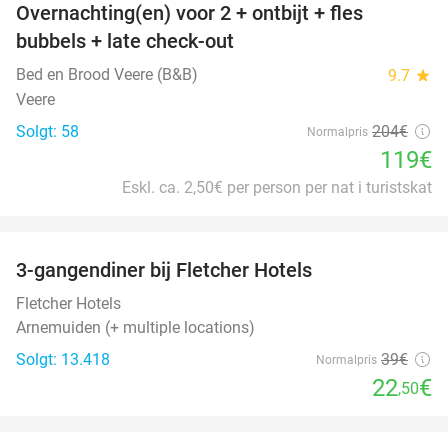
Overnachting(en) voor 2 + ontbijt + fles
42%
bubbels + late check-out
Bed en Brood Veere (B&B)
9.7
star
Veere
Solgt: 58
204€
Normalpris
119€
Eskl. ca. 2,50€ per person per nat i turistskat
favorite_border
3-gangendiner bij Fletcher Hotels
42%
Fletcher Hotels
Arnemuiden (+ multiple locations)
Solgt: 13.418
39€
Normalpris
22
€
,50
favorite_border