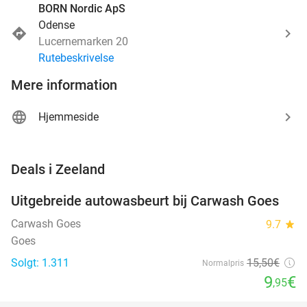
BORN Nordic ApS
Odense
Lucernemarken 20
Rutebeskrivelse
Mere information
Hjemmeside
favorite_border
Deals i Zeeland
Uitgebreide autowasbeurt bij Carwash Goes
36%
Carwash Goes
9.7
star
Goes
Solgt: 1.311
15
,50
€
Normalpris
9
€
,95
favorite_border