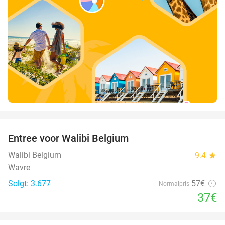
favorite_border
Entree voor Walibi Belgium
35%
Walibi Belgium
9.4
star
Wavre
Solgt: 3.677
57€
Normalpris
37€
favorite_border