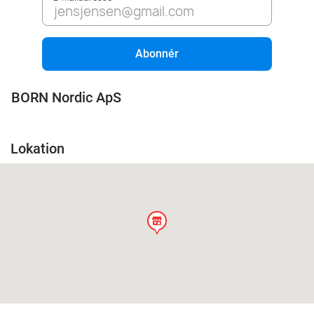
Abonnér
BORN Nordic ApS
Lokation
store