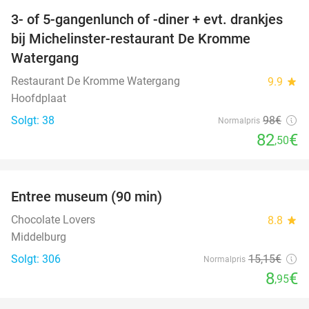
3- of 5-gangenlunch of -diner + evt. drankjes
16%
bij Michelinster-restaurant De Kromme
Watergang
Restaurant De Kromme Watergang
9.9
star
Hoofdplaat
Solgt: 38
98€
Normalpris
82
€
,50
favorite_border
Entree museum (90 min)
41%
Chocolate Lovers
8.8
star
Middelburg
Solgt: 306
15
,15
€
Normalpris
8
€
,95
favorite_border