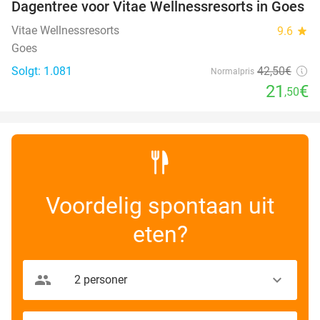
Dagentree voor Vitae Wellnessresorts in Goes
49%
Vitae Wellnessresorts
9.6
star
Goes
Solgt: 1.081
42
,50
€
Normalpris
21
€
,50
Voordelig spontaan uit
eten?