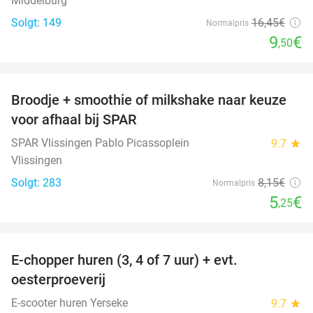
Middelburg
Solgt: 149
16
,45
€
Normalpris
9
€
,50
favorite_border
Broodje + smoothie of milkshake naar keuze
36%
voor afhaal bij SPAR
SPAR Vlissingen Pablo Picassoplein
9.7
star
Vlissingen
Solgt: 283
8
,15
€
Normalpris
5
€
,25
favorite_border
E-chopper huren (3, 4 of 7 uur) + evt.
39%
oesterproeverij
E-scooter huren Yerseke
9.7
star