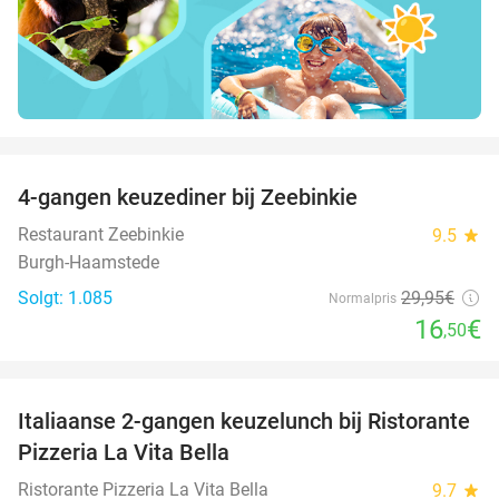
favorite_border
4-gangen keuzediner bij Zeebinkie
45%
Restaurant Zeebinkie
9.5
star
Burgh-Haamstede
Solgt: 1.085
29
,95
€
Normalpris
16
€
,50
favorite_border
Italiaanse 2-gangen keuzelunch bij Ristorante
41%
Pizzeria La Vita Bella
Ristorante Pizzeria La Vita Bella
9.7
star