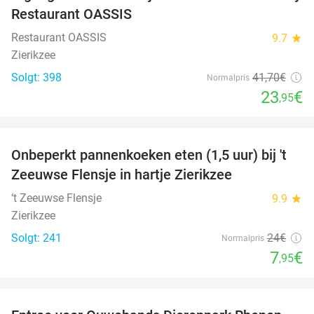
Restaurant OASSIS
Restaurant OASSIS
9.7
star
Zierikzee
Solgt: 398
41
,70
€
Normalpris
23
€
,95
favorite_border
Onbeperkt pannenkoeken eten (1,5 uur) bij 't
67%
Zeeuwse Flensje in hartje Zierikzee
‘t Zeeuwse Flensje
9.9
star
Zierikzee
Solgt: 241
24€
Normalpris
7
€
,95
favorite_border