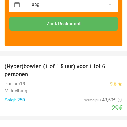
Zoek Restaurant
favorite_border
(Hyper)bowlen (1 of 1,5 uur) voor 1 tot 6
33%
personen
Podium19
9.6
star
Middelburg
Solgt: 250
43
,50
€
Normalpris
29€
favorite_border