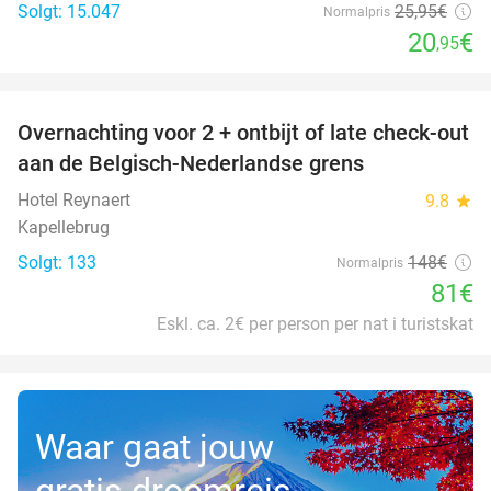
Solgt: 15.047
25
,95
€
Normalpris
20
€
,95
favorite_border
Overnachting voor 2 + ontbijt of late check-out
45%
aan de Belgisch-Nederlandse grens
Hotel Reynaert
9.8
star
Kapellebrug
Solgt: 133
148€
Normalpris
81€
Eskl. ca. 2€ per person per nat i turistskat
Waar gaat jouw
gratis droomreis