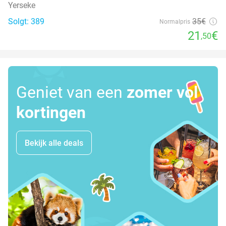
Yerseke
Solgt: 389
35€
Normalpris
21
€
,50
Geniet van een
zomer vol
kortingen
Bekijk alle deals