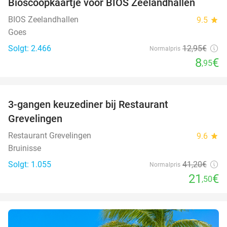
Bioscoopkaartje voor BIOS Zeelandhallen
31%
BIOS Zeelandhallen
9.5
star
Goes
Solgt: 2.466
12
,95
€
Normalpris
8
€
,95
favorite_border
3-gangen keuzediner bij Restaurant
48%
Grevelingen
Restaurant Grevelingen
9.6
star
Bruinisse
Solgt: 1.055
41
,20
€
Normalpris
21
€
,50