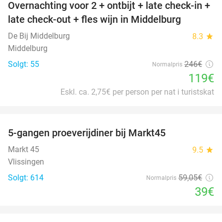
Overnachting voor 2 + ontbijt + late check-in +
52%
late check-out + fles wijn in Middelburg
De Bij Middelburg
8.3
star
Middelburg
Solgt: 55
246€
Normalpris
119€
Eskl. ca. 2,75€ per person per nat i turistskat
favorite_border
5-gangen proeverijdiner bij Markt45
34%
Markt 45
9.5
star
Vlissingen
Solgt: 614
59
,05
€
Normalpris
39€
favorite_border