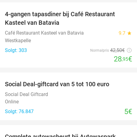
4-gangen tapasdiner bij Café Restaurant
32%
Kasteel van Batavia
Café Restaurant Kasteel van Batavia
9.7
star
Westkapelle
Solgt: 303
42
,50
€
Normalpris
28
€
,95
favorite_border
Social Deal-giftcard van 5 tot 100 euro
Social Deal Giftcard
Online
5€
Solgt: 76.847
favorite_border
Complete autowasbeurt bij Autowaspark