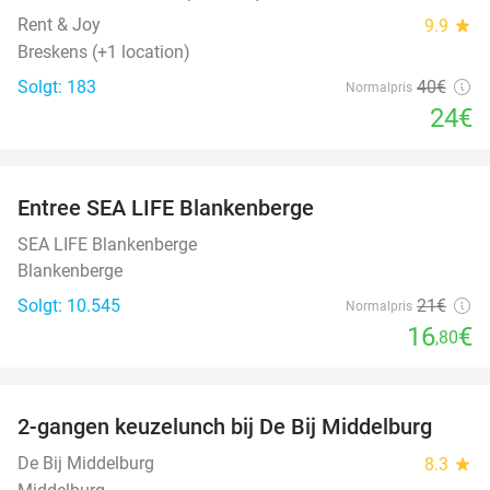
Rent & Joy
9.9
star
Breskens (+1 location)
Solgt: 183
40€
Normalpris
24€
favorite_border
Entree SEA LIFE Blankenberge
20%
SEA LIFE Blankenberge
Blankenberge
Solgt: 10.545
21€
Normalpris
16
€
,80
favorite_border
2-gangen keuzelunch bij De Bij Middelburg
42%
De Bij Middelburg
8.3
star