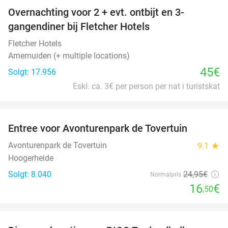
Overnachting voor 2 + evt. ontbijt en 3-
gangendiner bij Fletcher Hotels
Fletcher Hotels
Arnemuiden (+ multiple locations)
45€
Solgt: 17.956
Eskl. ca. 3€ per person per nat i turistskat
favorite_border
Entree voor Avonturenpark de Tovertuin
34%
Avonturenpark de Tovertuin
9.1
star
Hoogerheide
Solgt: 8.040
24
,95
€
Normalpris
16
€
,50
favorite_border