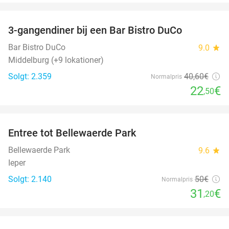
favorite_border
3-gangendiner bij een Bar Bistro DuCo
45%
Bar Bistro DuCo
9.0
star
Middelburg (+9 lokationer)
Solgt: 2.359
40
,60
€
Normalpris
22
€
,50
favorite_border
Entree tot Bellewaerde Park
38%
Bellewaerde Park
9.6
star
Ieper
Solgt: 2.140
50€
Normalpris
31
€
,20
favorite_border