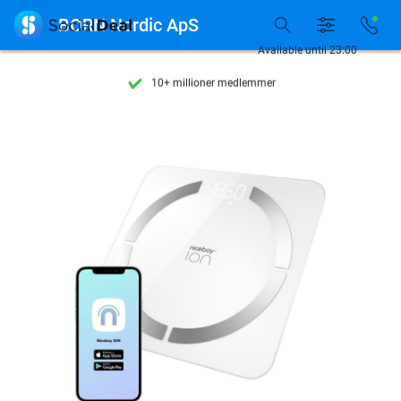
Se flere end 15.000 deals

BORN Nordic ApS
Tilgængelig 7 dage om ugen
Available until 23:00
10+ millioner medlemmer
9,4
baseret på
205.869 anmeldelser
Se flere end 15.000 deals
Tilgængelig 7 dage om ugen
10+ millioner medlemmer