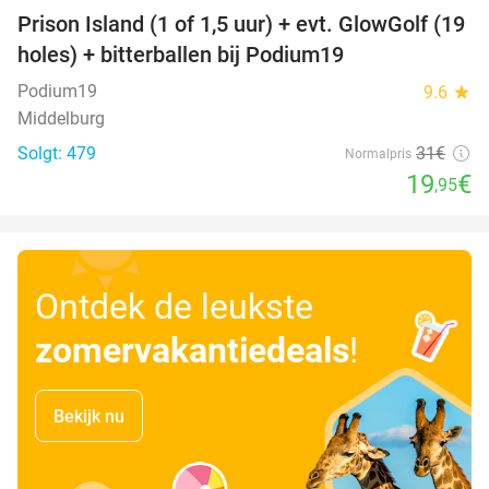
Prison Island (1 of 1,5 uur) + evt. GlowGolf (19
36%
holes) + bitterballen bij Podium19
Podium19
9.6
star
Middelburg
Solgt: 479
31€
Normalpris
19
€
,95
Ontdek de leukste
zomervakantiedeals
!
Bekijk nu