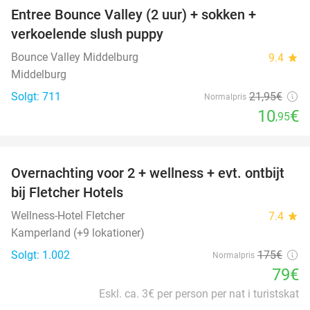
Entree Bounce Valley (2 uur) + sokken +
50%
verkoelende slush puppy
Bounce Valley Middelburg
9.4
star
Middelburg
Solgt: 711
21
,95
€
Normalpris
10
€
,95
favorite_border
Overnachting voor 2 + wellness + evt. ontbijt
55%
bij Fletcher Hotels
Wellness-Hotel Fletcher
7.4
star
Kamperland (+9 lokationer)
Solgt: 1.002
175€
Normalpris
79€
Eskl. ca. 3€ per person per nat i turistskat