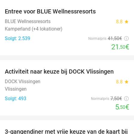
Entree voor BLUE Wellnessresorts
48%
BLUE Wellnessresorts
8.8
star
Kamperland (+4 lokationer)
Solgt: 2.539
41
,50
€
Normalpris
21
€
,50
favorite_border
Activiteit naar keuze bij DOCK Vlissingen
27%
DOCK Vlissingen
8.8
star
Vlissingen
Solgt: 493
7
,50
€
Normalpris
5
€
,50
favorite_border
3-gangendiner met vrije keuze van de kaart bij
43%