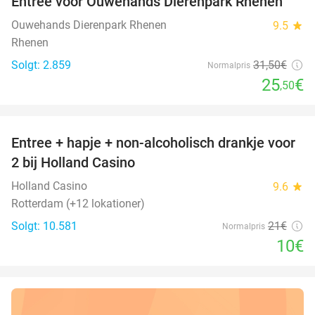
Entree voor Ouwehands Dierenpark Rhenen
19%
Ouwehands Dierenpark Rhenen
9.5
star
Rhenen
Solgt: 2.859
31
,50
€
Normalpris
25
€
,50
favorite_border
Entree + hapje + non-alcoholisch drankje voor
52%
2 bij Holland Casino
Holland Casino
9.6
star
Rotterdam (+12 lokationer)
Solgt: 10.581
21€
Normalpris
10€