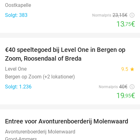
Oostkapelle
Solgt: 383
23
,15
€
Normalpris
13
€
,75
favorite_border
€40 speeltegoed bij Level One in Bergen op
50%
Zoom, Roosendaal of Breda
Level One
9.5
star
Bergen op Zoom (+2 lokationer)
Solgt: 1.236
40€
Normalpris
19
€
,95
favorite_border
Entree voor Avonturenboerderij Molenwaard
27%
Avonturenboerderij Molenwaard
Groot-Ammers