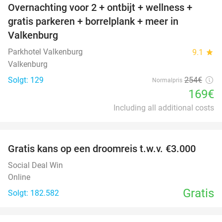
Overnachting voor 2 + ontbijt + wellness +
33%
gratis parkeren + borrelplank + meer in
Valkenburg
Parkhotel Valkenburg
9.1
star
Valkenburg
Solgt: 129
254€
Normalpris
169€
Including all additional costs
favorite_border
Gratis kans op een droomreis t.w.v. €3.000
Social Deal Win
Online
Gratis
Solgt: 182.582
favorite_border