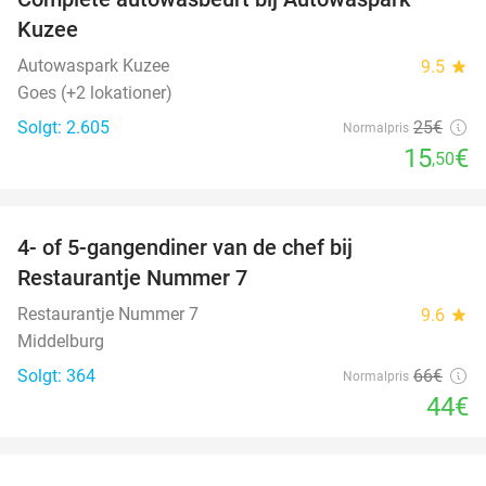
38%
Kuzee
Autowaspark Kuzee
9.5
star
Goes (+2 lokationer)
Solgt: 2.605
25€
Normalpris
15
€
,50
favorite_border
4- of 5-gangendiner van de chef bij
33%
Restaurantje Nummer 7
Restaurantje Nummer 7
9.6
star
Middelburg
Solgt: 364
66€
Normalpris
44€
favorite_border