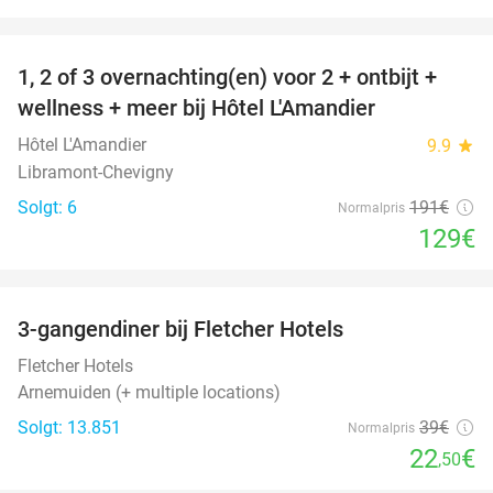
favorite_border
1, 2 of 3 overnachting(en) voor 2 + ontbijt +
32%
NYT I
wellness + meer bij Hôtel L'Amandier
DAG
Hôtel L'Amandier
9.9
star
Libramont-Chevigny
Solgt: 6
191€
Normalpris
129€
favorite_border
3-gangendiner bij Fletcher Hotels
42%
Fletcher Hotels
Arnemuiden (+ multiple locations)
Solgt: 13.851
39€
Normalpris
22
€
,50