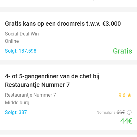
favorite_border
Gratis kans op een droomreis t.w.v. €3.000
Social Deal Win
Online
Gratis
Solgt: 187.598
favorite_border
4- of 5-gangendiner van de chef bij
33%
Restaurantje Nummer 7
Restaurantje Nummer 7
9.6
star
Middelburg
Solgt: 387
66€
Normalpris
44€
favorite_border