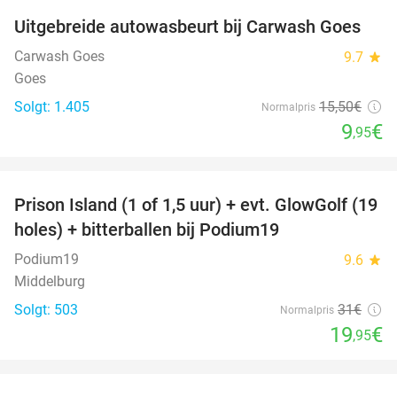
Uitgebreide autowasbeurt bij Carwash Goes
36%
Carwash Goes
9.7
star
Goes
Solgt: 1.405
15
,50
€
Normalpris
9
€
,95
favorite_border
Prison Island (1 of 1,5 uur) + evt. GlowGolf (19
36%
holes) + bitterballen bij Podium19
Podium19
9.6
star
Middelburg
Solgt: 503
31€
Normalpris
19
€
,95
favorite_border