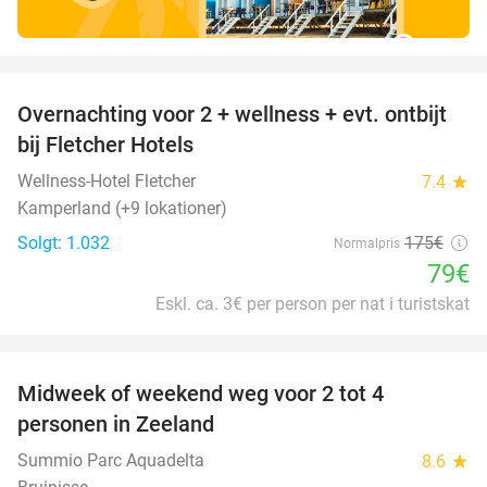
favorite_border
Overnachting voor 2 + wellness + evt. ontbijt
55%
bij Fletcher Hotels
Wellness-Hotel Fletcher
7.4
star
Kamperland (+9 lokationer)
Solgt: 1.032
175€
Normalpris
79€
Eskl. ca. 3€ per person per nat i turistskat
favorite_border
Midweek of weekend weg voor 2 tot 4
personen in Zeeland
Summio Parc Aquadelta
8.6
star