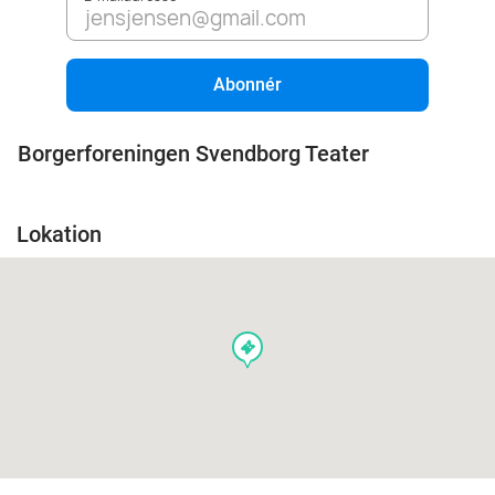
Abonnér
Borgerforeningen Svendborg Teater
Lokation
events