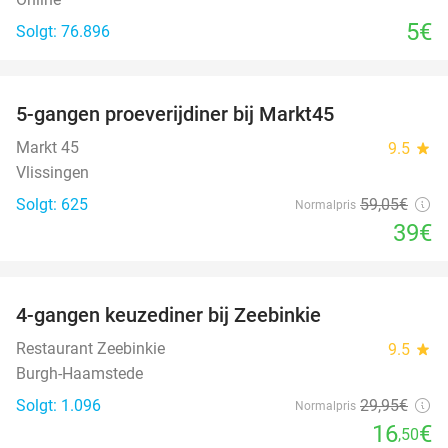
5€
Solgt: 76.896
favorite_border
5-gangen proeverijdiner bij Markt45
34%
Markt 45
9.5
star
Vlissingen
Solgt: 625
59
,05
€
Normalpris
39€
favorite_border
4-gangen keuzediner bij Zeebinkie
45%
Restaurant Zeebinkie
9.5
star
Burgh-Haamstede
Solgt: 1.096
29
,95
€
Normalpris
16
€
,50