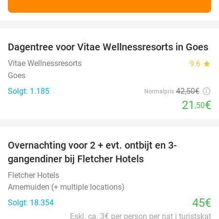
favorite_border
Dagentree voor Vitae Wellnessresorts in Goes
49%
Vitae Wellnessresorts
9.6
star
Goes
Solgt: 1.185
42
,50
€
Normalpris
21
€
,50
favorite_border
Overnachting voor 2 + evt. ontbijt en 3-
gangendiner bij Fletcher Hotels
Fletcher Hotels
Arnemuiden (+ multiple locations)
45€
Solgt: 18.354
Eskl. ca. 3€ per person per nat i turistskat