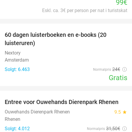
99€
Eskl. ca. 3€ per person per nat i turistskat
favorite_border
100%
60 dagen luisterboeken en e-books (20
luisteruren)
Nextory
Amsterdam
Solgt: 6.463
24€
Normalpris
Gratis
favorite_border
Entree voor Ouwehands Dierenpark Rhenen
19%
Ouwehands Dierenpark Rhenen
9.5
star
Rhenen
Solgt: 4.012
31
,50
€
Normalpris