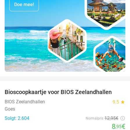
Doe mee!
favorite_border
Bioscoopkaartje voor BIOS Zeelandhallen
31%
BIOS Zeelandhallen
9.5
star
Goes
Solgt: 2.604
12
,95
€
Normalpris
8
€
,95