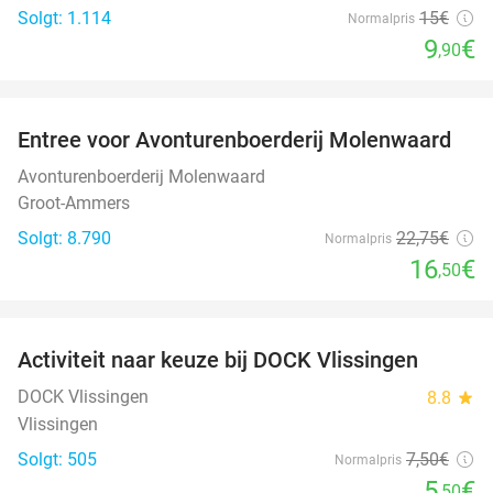
Solgt: 1.114
15€
Normalpris
9
€
,90
favorite_border
Entree voor Avonturenboerderij Molenwaard
27%
Avonturenboerderij Molenwaard
Groot-Ammers
Solgt: 8.790
22
,75
€
Normalpris
16
€
,50
favorite_border
Activiteit naar keuze bij DOCK Vlissingen
27%
DOCK Vlissingen
8.8
star
Vlissingen
Solgt: 505
7
,50
€
Normalpris
5
€
,50