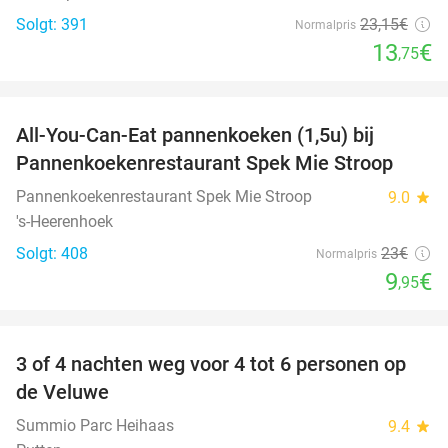
Solgt: 391
23
,15
€
Normalpris
13
€
,75
favorite_border
All-You-Can-Eat pannenkoeken (1,5u) bij
57%
Pannenkoekenrestaurant Spek Mie Stroop
Pannenkoekenrestaurant Spek Mie Stroop
9.0
star
's-Heerenhoek
Solgt: 408
23€
Normalpris
9
€
,95
favorite_border
3 of 4 nachten weg voor 4 tot 6 personen op
de Veluwe
Summio Parc Heihaas
9.4
star