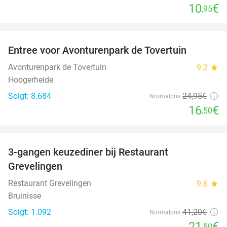
10
€
,95
favorite_border
Entree voor Avonturenpark de Tovertuin
34%
Avonturenpark de Tovertuin
9.2
star
Hoogerheide
Solgt: 8.684
24
,95
€
Normalpris
16
€
,50
favorite_border
3-gangen keuzediner bij Restaurant
48%
Grevelingen
Restaurant Grevelingen
9.6
star
Bruinisse
Solgt: 1.092
41
,20
€
Normalpris
21
€
,50