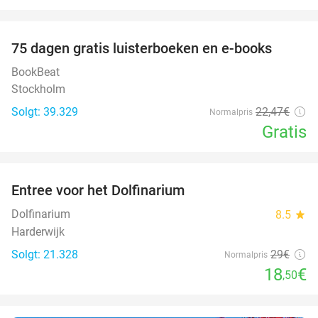
favorite_border
100%
75 dagen gratis luisterboeken en e-books
BookBeat
Stockholm
Solgt: 39.329
22
,47
€
Normalpris
Gratis
favorite_border
Entree voor het Dolfinarium
36%
Dolfinarium
8.5
star
Harderwijk
Solgt: 21.328
29€
Normalpris
18
€
,50