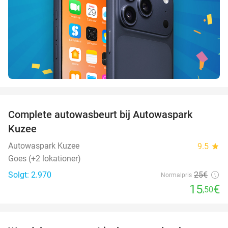
favorite_border
Complete autowasbeurt bij Autowaspark
38%
Kuzee
Autowaspark Kuzee
9.5
star
Goes (+2 lokationer)
Solgt: 2.970
25€
Normalpris
15
€
,50
favorite_border