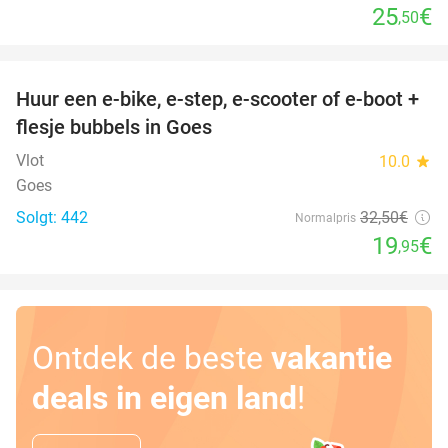
25
€
,50
favorite_border
Huur een e-bike, e-step, e-scooter of e-boot +
39%
flesje bubbels in Goes
Vlot
10.0
star
Goes
Solgt: 442
32
,50
€
Normalpris
19
€
,95
Ontdek de beste
vakantie
deals in eigen land
!