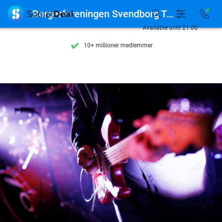
Se flere end 15.000 deals

Borgerforeningen Svendborg Teater
Tilgængelig 7 dage om ugen
Available until 21:00
10+ millioner medlemmer
9,4
baseret på
206.274 anmeldelser
Se flere end 15.000 deals
Tilgængelig 7 dage om ugen
10+ millioner medlemmer