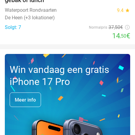
DAG
Waterpoort Rondvaarten
9.4
star
De Heen (+3 lokationer)
Solgt: 7
37
,50
€
Normalpris
14
€
,50
Win vandaag een gratis
iPhone 17 Pro
Meer info