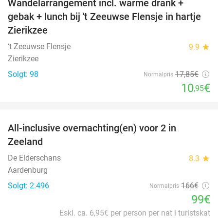
Wandelarrangement incl. warme drank +
39%
gebak + lunch bij 't Zeeuwse Flensje in hartje
Zierikzee
‘t Zeeuwse Flensje
9.9
star
Zierikzee
Solgt: 98
17
,85
€
Normalpris
10
€
,95
favorite_border
All-inclusive overnachting(en) voor 2 in
40%
Zeeland
De Elderschans
8.3
star
Aardenburg
Solgt: 2.496
166€
Normalpris
99€
Eskl. ca. 6,95€ per person per nat i turistskat