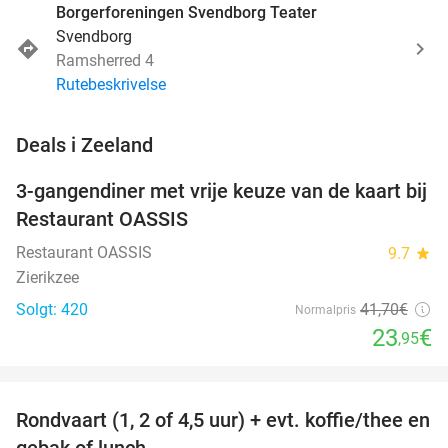
Borgerforeningen Svendborg Teater
Svendborg
Ramsherred 4
Rutebeskrivelse
favorite_border
Deals i Zeeland
3-gangendiner met vrije keuze van de kaart bij
43%
Restaurant OASSIS
Restaurant OASSIS
9.7
star
Zierikzee
Solgt: 420
41
,70
€
Normalpris
23
€
,95
favorite_border
Rondvaart (1, 2 of 4,5 uur) + evt. koffie/thee en
61%
NYT I
gebak of lunch