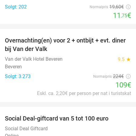
Solgt: 202
19
,60
€
Normalpris
11
€
,75
favorite_border
Overnachting(en) voor 2 + ontbijt + evt. diner
51%
bij Van der Valk
Van der Valk Hotel Beveren
9.5
star
Beveren
Solgt: 3.273
224€
Normalpris
109€
Eskl. ca. 2,20€ per person per nat i turistskat
favorite_border
Social Deal-giftcard van 5 tot 100 euro
Social Deal Giftcard
Online