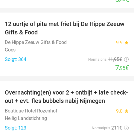
favorite_border
12 uurtje of pita met friet bij De Hippe Zeeuw
33%
Gifts & Food
De Hippe Zeeuw Gifts & Food
9.9
star
Goes
Solgt: 364
11
,95
€
Normalpris
7
€
,95
favorite_border
Overnachting(en) voor 2 + ontbijt + late check-
53%
out + evt. fles bubbels nabij Nijmegen
Boutique Hotel Rozenhof
9.0
star
Heilig Landstichting
Solgt: 123
211€
Normalpris