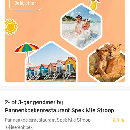
Bekijk hier
favorite_border
2- of 3-gangendiner bij
40%
Pannenkoekenrestaurant Spek Mie Stroop
Pannenkoekenrestaurant Spek Mie Stroop
9.0
star
's-Heerenhoek