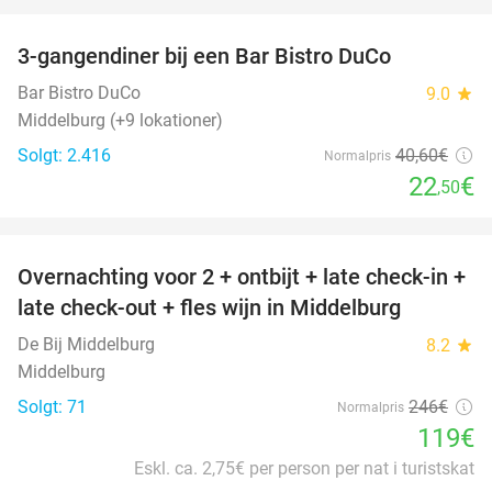
favorite_border
3-gangendiner bij een Bar Bistro DuCo
45%
Bar Bistro DuCo
9.0
star
Middelburg (+9 lokationer)
Solgt: 2.416
40
,60
€
Normalpris
22
€
,50
favorite_border
Overnachting voor 2 + ontbijt + late check-in +
52%
late check-out + fles wijn in Middelburg
De Bij Middelburg
8.2
star
Middelburg
Solgt: 71
246€
Normalpris
119€
Eskl. ca. 2,75€ per person per nat i turistskat