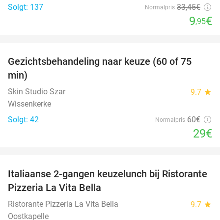
Solgt: 137
33
,45
€
Normalpris
9
€
,95
favorite_border
Gezichtsbehandeling naar keuze (60 of 75
52%
min)
Skin Studio Szar
9.7
star
Wissenkerke
Solgt: 42
60€
Normalpris
29€
favorite_border
Italiaanse 2-gangen keuzelunch bij Ristorante
41%
Pizzeria La Vita Bella
Ristorante Pizzeria La Vita Bella
9.7
star
Oostkapelle