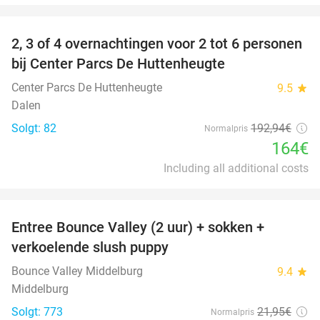
favorite_border
2, 3 of 4 overnachtingen voor 2 tot 6 personen
15%
bij Center Parcs De Huttenheugte
Center Parcs De Huttenheugte
9.5
star
Dalen
Solgt: 82
192
,94
€
Normalpris
164€
Including all additional costs
favorite_border
Entree Bounce Valley (2 uur) + sokken +
50%
verkoelende slush puppy
Bounce Valley Middelburg
9.4
star
Middelburg
Solgt: 773
21
,95
€
Normalpris