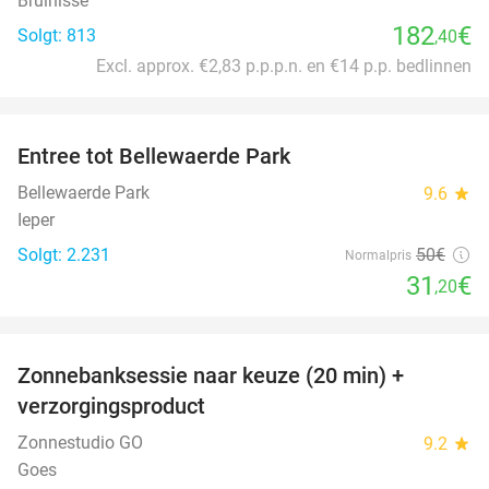
Bruinisse
182
€
Solgt: 813
,40
Excl. approx. €2,83 p.p.p.n. en €14 p.p. bedlinnen
favorite_border
Entree tot Bellewaerde Park
38%
Bellewaerde Park
9.6
star
Ieper
Solgt: 2.231
50€
Normalpris
31
€
,20
favorite_border
Zonnebanksessie naar keuze (20 min) +
70%
verzorgingsproduct
Zonnestudio GO
9.2
star
Goes