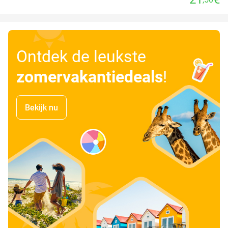
Ontdek de leukste
zomervakantiedeals
!
Bekijk nu