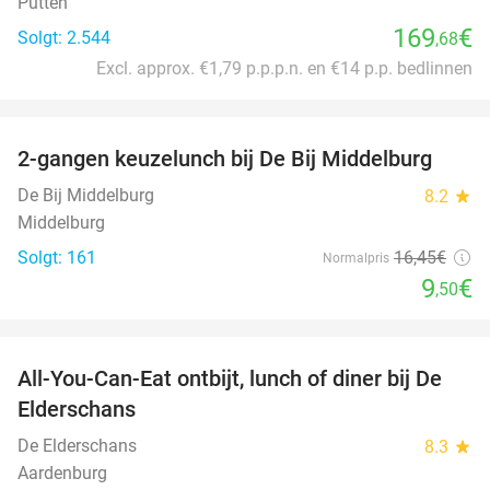
Putten
169
€
Solgt: 2.544
,68
Excl. approx. €1,79 p.p.p.n. en €14 p.p. bedlinnen
favorite_border
2-gangen keuzelunch bij De Bij Middelburg
42%
De Bij Middelburg
8.2
star
Middelburg
Solgt: 161
16
,45
€
Normalpris
9
€
,50
favorite_border
All-You-Can-Eat ontbijt, lunch of diner bij De
34%
Elderschans
De Elderschans
8.3
star
Aardenburg