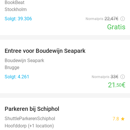
BookBeat
Stockholm
Solgt: 39.306
22
,47
€
Normalpris
Gratis
favorite_border
Entree voor Boudewijn Seapark
35%
Boudewijn Seapark
Brugge
Solgt: 4.261
33€
Normalpris
21
€
,50
favorite_border
Parkeren bij Schiphol
36%
ShuttleParkerenSchiphol
7.8
star
Hoofddorp (+1 location)