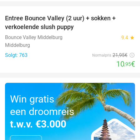
favorite_border
Entree Bounce Valley (2 uur) + sokken +
50%
verkoelende slush puppy
Bounce Valley Middelburg
9.4
star
Middelburg
Solgt: 763
21
,95
€
Normalpris
10
€
,95
Win gratis
een droomreis
t.w.v. €3.000