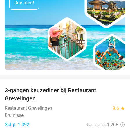
Doe mee!
favorite_border
3-gangen keuzediner bij Restaurant
48%
Grevelingen
Restaurant Grevelingen
9.6
star
Bruinisse
Solgt: 1.092
41
,20
€
Normalpris