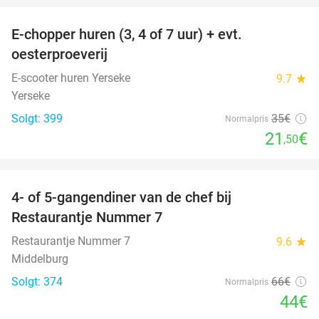
E-chopper huren (3, 4 of 7 uur) + evt.
39%
oesterproeverij
E-scooter huren Yerseke
9.7
star
Yerseke
Solgt: 399
35€
Normalpris
21
€
,50
favorite_border
4- of 5-gangendiner van de chef bij
33%
Restaurantje Nummer 7
Restaurantje Nummer 7
9.6
star
Middelburg
Solgt: 374
66€
Normalpris
44€