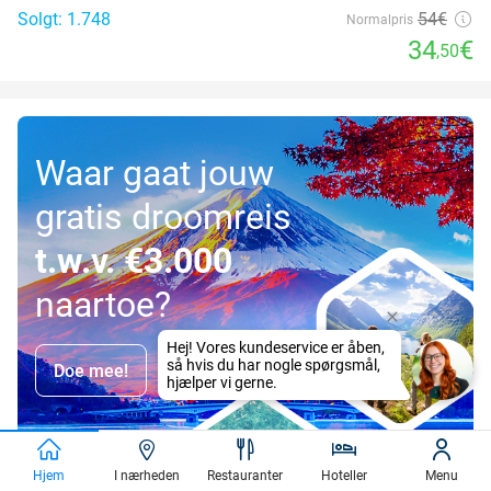
Solgt: 1.748
54€
Normalpris
34
€
,50
Waar gaat jouw
gratis droomreis
t.w.v. €3.000
naartoe?
Doe mee!
Hjem
I nærheden
Restauranter
Hoteller
Menu