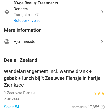
D’Age Beauty Treatments
Randers
Trangstræde 7
Rutebeskrivelse
Mere information
Hjemmeside
favorite_border
Deals i Zeeland
Wandelarrangement incl. warme drank +
39%
NYT I
gebak + lunch bij 't Zeeuwse Flensje in hartje
DAG
Zierikzee
‘t Zeeuwse Flensje
9.9
star
Zierikzee
Solgt: 54
17
,85
€
Normalpris