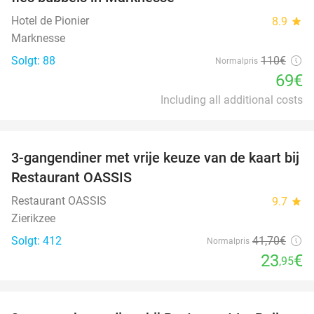
Hotel de Pionier
8.9
star
Marknesse
Solgt: 88
110€
Normalpris
69€
Including all additional costs
favorite_border
3-gangendiner met vrije keuze van de kaart bij
43%
Restaurant OASSIS
Restaurant OASSIS
9.7
star
Zierikzee
Solgt: 412
41
,70
€
Normalpris
23
€
,95
favorite_border