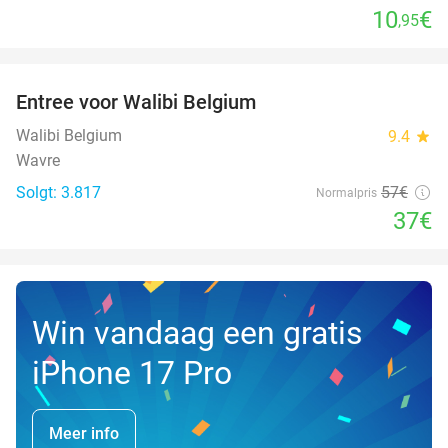
10
€
,95
favorite_border
Entree voor Walibi Belgium
35%
Walibi Belgium
9.4
star
Wavre
Solgt: 3.817
57€
Normalpris
37€
Win vandaag een gratis
iPhone 17 Pro
Meer info