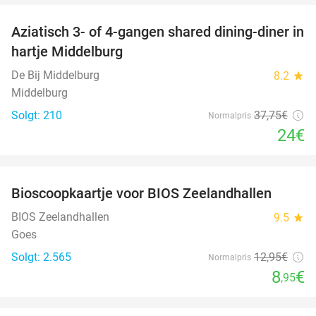
Aziatisch 3- of 4-gangen shared dining-diner in
36%
hartje Middelburg
De Bij Middelburg
8.2
star
Middelburg
Solgt: 210
37
,75
€
Normalpris
24€
favorite_border
Bioscoopkaartje voor BIOS Zeelandhallen
31%
BIOS Zeelandhallen
9.5
star
Goes
Solgt: 2.565
12
,95
€
Normalpris
8
€
,95
favorite_border