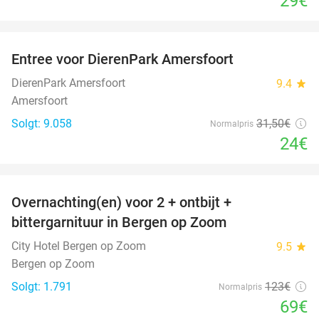
29€
favorite_border
Entree voor DierenPark Amersfoort
24%
DierenPark Amersfoort
9.4
star
Amersfoort
Solgt: 9.058
31
,50
€
Normalpris
24€
favorite_border
Overnachting(en) voor 2 + ontbijt +
44%
bittergarnituur in Bergen op Zoom
City Hotel Bergen op Zoom
9.5
star
Bergen op Zoom
Solgt: 1.791
123€
Normalpris
69€