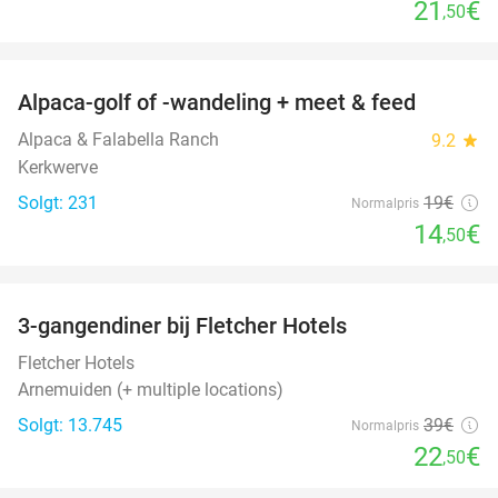
21
€
,50
favorite_border
Alpaca-golf of -wandeling + meet & feed
24%
Alpaca & Falabella Ranch
9.2
star
Kerkwerve
Solgt: 231
19€
Normalpris
14
€
,50
favorite_border
3-gangendiner bij Fletcher Hotels
42%
Fletcher Hotels
Arnemuiden (+ multiple locations)
Solgt: 13.745
39€
Normalpris
22
€
,50
favorite_border