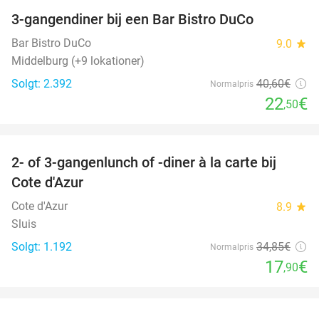
3-gangendiner bij een Bar Bistro DuCo
45%
Bar Bistro DuCo
9.0
star
Middelburg (+9 lokationer)
Solgt: 2.392
40
,60
€
Normalpris
22
€
,50
favorite_border
2- of 3-gangenlunch of -diner à la carte bij
49%
Cote d'Azur
Cote d'Azur
8.9
star
Sluis
Solgt: 1.192
34
,85
€
Normalpris
17
€
,90
favorite_border