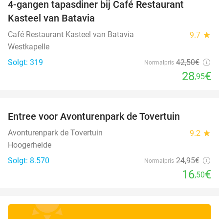
4-gangen tapasdiner bij Café Restaurant
32%
Kasteel van Batavia
Café Restaurant Kasteel van Batavia
9.7
star
Westkapelle
Solgt: 319
42
,50
€
Normalpris
28
€
,95
favorite_border
Entree voor Avonturenpark de Tovertuin
34%
Avonturenpark de Tovertuin
9.2
star
Hoogerheide
Solgt: 8.570
24
,95
€
Normalpris
16
€
,50