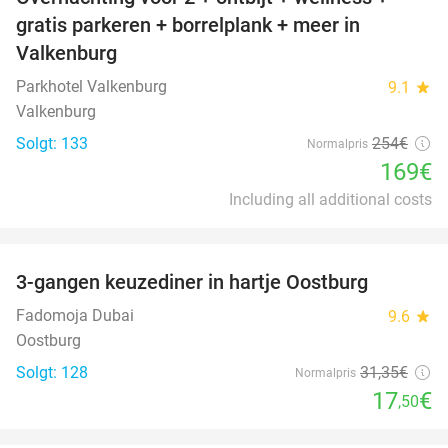
33%
gratis parkeren + borrelplank + meer in
Valkenburg
Parkhotel Valkenburg
9.1
star
Valkenburg
Solgt: 133
254€
Normalpris
169€
Including all additional costs
favorite_border
3-gangen keuzediner in hartje Oostburg
44%
Fadomoja Dubai
9.6
star
Oostburg
Solgt: 128
31
,35
€
Normalpris
17
€
,50
favorite_border