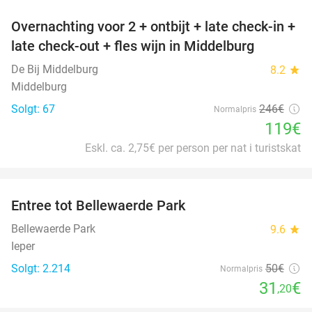
Overnachting voor 2 + ontbijt + late check-in +
52%
late check-out + fles wijn in Middelburg
De Bij Middelburg
8.2
star
Middelburg
Solgt: 67
246€
Normalpris
119€
Eskl. ca. 2,75€ per person per nat i turistskat
favorite_border
Entree tot Bellewaerde Park
38%
Bellewaerde Park
9.6
star
Ieper
Solgt: 2.214
50€
Normalpris
31
€
,20
favorite_border