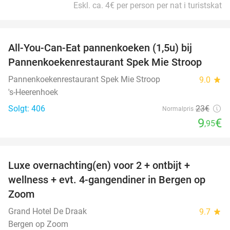
Eskl. ca. 4€ per person per nat i turistskat
favorite_border
All-You-Can-Eat pannenkoeken (1,5u) bij
57%
Pannenkoekenrestaurant Spek Mie Stroop
Pannenkoekenrestaurant Spek Mie Stroop
9.0
star
's-Heerenhoek
Solgt: 406
23€
Normalpris
9
€
,95
favorite_border
Luxe overnachting(en) voor 2 + ontbijt +
38%
wellness + evt. 4-gangendiner in Bergen op
Zoom
Grand Hotel De Draak
9.7
star
Bergen op Zoom