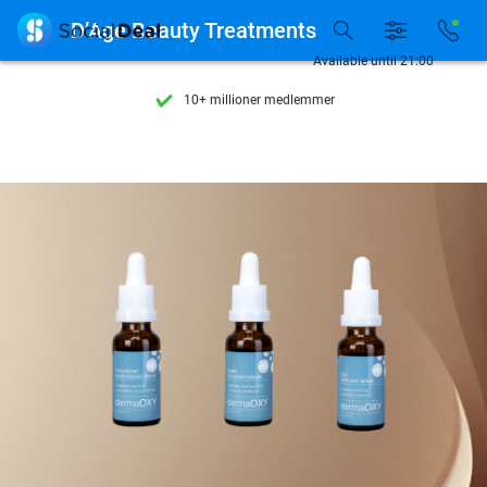
Se flere end 15.000 deals

D’Age Beauty Treatments
Tilgængelig 7 dage om ugen
Available until 21:00
10+ millioner medlemmer
9,4
baseret på
206.160 anmeldelser
Se flere end 15.000 deals
Tilgængelig 7 dage om ugen
10+ millioner medlemmer