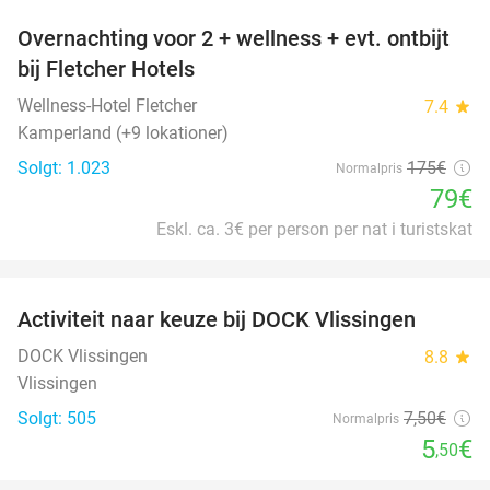
Overnachting voor 2 + wellness + evt. ontbijt
55%
bij Fletcher Hotels
Wellness-Hotel Fletcher
7.4
star
Kamperland (+9 lokationer)
Solgt: 1.023
175€
Normalpris
79€
Eskl. ca. 3€ per person per nat i turistskat
favorite_border
Activiteit naar keuze bij DOCK Vlissingen
27%
DOCK Vlissingen
8.8
star
Vlissingen
Solgt: 505
7
,50
€
Normalpris
5
€
,50
favorite_border