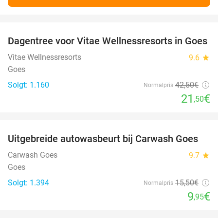
favorite_border
Dagentree voor Vitae Wellnessresorts in Goes
49%
Vitae Wellnessresorts
9.6
star
Goes
Solgt: 1.160
42
,50
€
Normalpris
21
€
,50
favorite_border
Uitgebreide autowasbeurt bij Carwash Goes
36%
Carwash Goes
9.7
star
Goes
Solgt: 1.394
15
,50
€
Normalpris
9
€
,95
favorite_border