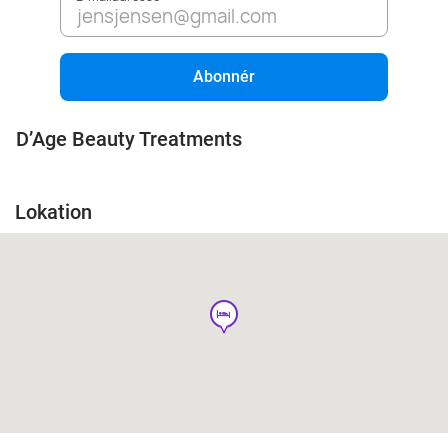
Abonnér
D’Age Beauty Treatments
Lokation
hotel