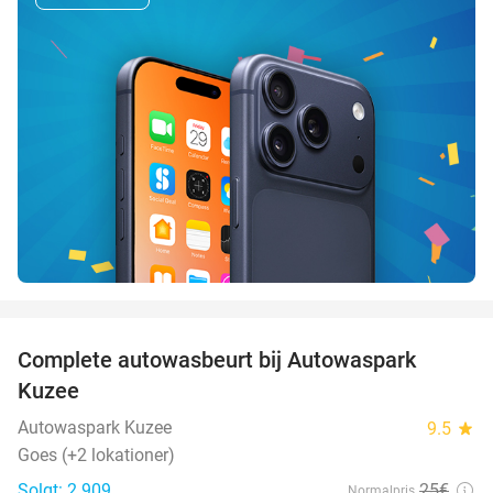
favorite_border
Complete autowasbeurt bij Autowaspark
38%
Kuzee
Autowaspark Kuzee
9.5
star
Goes (+2 lokationer)
Solgt: 2.909
25€
Normalpris