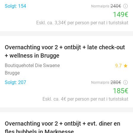
Solgt: 154
240€
Normalpris
149€
Eskl. ca. 3,34€ per person per nat i turistskat
favorite_border
Overnachting voor 2 + ontbijt + late check-out
34%
+ wellness in Brugge
Boutiquehotel Die Swaene
9.7
star
Brugge
Solgt: 207
280€
Normalpris
185€
Eskl. ca. 4€ per person per nat i turistskat
favorite_border
Overnachting voor 2 + ontbijt + evt. diner en
37%
fles bubbels in Marknesse