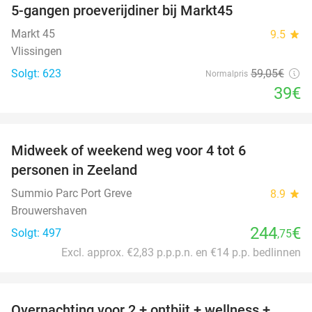
5-gangen proeverijdiner bij Markt45
34%
Markt 45
9.5
star
Vlissingen
Solgt: 623
59
,05
€
Normalpris
39€
favorite_border
Midweek of weekend weg voor 4 tot 6
personen in Zeeland
Summio Parc Port Greve
8.9
star
Brouwershaven
244
€
Solgt: 497
,75
Excl. approx. €2,83 p.p.p.n. en €14 p.p. bedlinnen
favorite_border
Overnachting voor 2 + ontbijt + wellness +