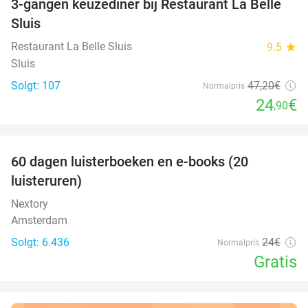
3-gangen keuzediner bij Restaurant La Belle
47%
Sluis
Restaurant La Belle Sluis
9.5
star
Sluis
Solgt: 107
47
,20
€
Normalpris
24
€
,90
favorite_border
100%
60 dagen luisterboeken en e-books (20
luisteruren)
Nextory
Amsterdam
Solgt: 6.436
24€
Normalpris
Gratis