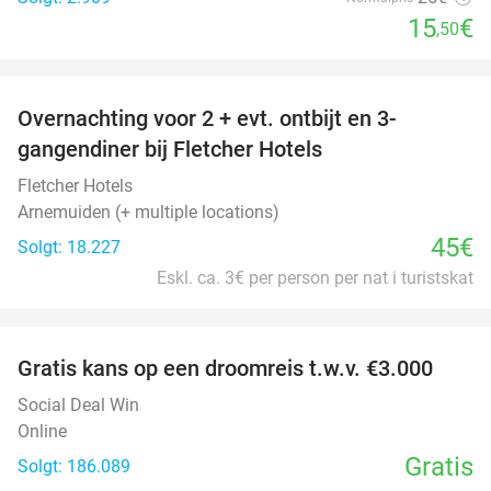
15
€
,50
favorite_border
Overnachting voor 2 + evt. ontbijt en 3-
gangendiner bij Fletcher Hotels
Fletcher Hotels
Arnemuiden (+ multiple locations)
45€
Solgt: 18.227
Eskl. ca. 3€ per person per nat i turistskat
favorite_border
Gratis kans op een droomreis t.w.v. €3.000
Social Deal Win
Online
Gratis
Solgt: 186.089