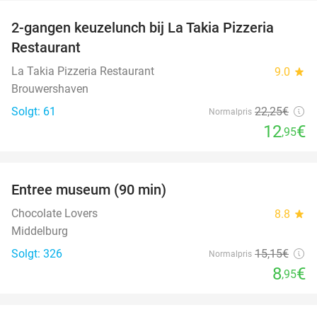
2-gangen keuzelunch bij La Takia Pizzeria
42%
Restaurant
La Takia Pizzeria Restaurant
9.0
star
Brouwershaven
Solgt: 61
22
,25
€
Normalpris
12
€
,95
favorite_border
Entree museum (90 min)
41%
Chocolate Lovers
8.8
star
Middelburg
Solgt: 326
15
,15
€
Normalpris
8
€
,95
favorite_border