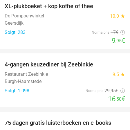
XL-plukboeket + kop koffie of thee
41%
De Pompoenwinkel
10.0
star
Geersdijk
Solgt: 283
17€
Normalpris
9
€
,95
favorite_border
4-gangen keuzediner bij Zeebinkie
45%
Restaurant Zeebinkie
9.5
star
Burgh-Haamstede
Solgt: 1.098
29
,95
€
Normalpris
16
€
,50
favorite_border
100%
75 dagen gratis luisterboeken en e-books