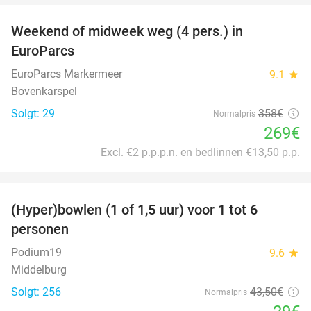
Weekend of midweek weg (4 pers.) in
25%
EuroParcs
EuroParcs Markermeer
9.1
star
Bovenkarspel
Solgt: 29
358€
Normalpris
269€
Excl. €2 p.p.p.n. en bedlinnen €13,50 p.p.
favorite_border
(Hyper)bowlen (1 of 1,5 uur) voor 1 tot 6
33%
personen
Podium19
9.6
star
Middelburg
Solgt: 256
43
,50
€
Normalpris