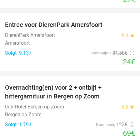
favorite_border
Entree voor DierenPark Amersfoort
24%
DierenPark Amersfoort
9.4
star
Amersfoort
Solgt: 9.137
31
,50
€
Normalpris
24€
favorite_border
Overnachting(en) voor 2 + ontbijt +
44%
bittergarnituur in Bergen op Zoom
City Hotel Bergen op Zoom
9.5
star
Bergen op Zoom
Solgt: 1.791
123€
Normalpris
69€