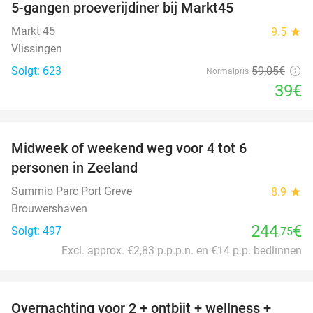
5-gangen proeverijdiner bij Markt45
34%
Markt 45
9.5
star
Vlissingen
Solgt: 623
59
,05
€
Normalpris
39€
favorite_border
Midweek of weekend weg voor 4 tot 6
personen in Zeeland
Summio Parc Port Greve
8.9
star
Brouwershaven
244
€
Solgt: 497
,75
Excl. approx. €2,83 p.p.p.n. en €14 p.p. bedlinnen
favorite_border
Overnachting voor 2 + ontbijt + wellness +