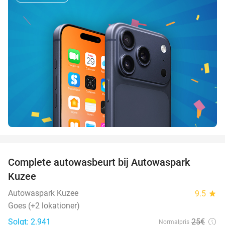
favorite_border
Complete autowasbeurt bij Autowaspark
38%
Kuzee
Autowaspark Kuzee
9.5
star
Goes (+2 lokationer)
Solgt: 2.941
25€
Normalpris