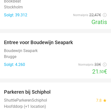
BookBeat
Stockholm
Solgt: 39.312
22
,47
€
Normalpris
Gratis
favorite_border
Entree voor Boudewijn Seapark
35%
Boudewijn Seapark
Brugge
Solgt: 4.260
33€
Normalpris
21
€
,50
favorite_border
Parkeren bij Schiphol
36%
ShuttleParkerenSchiphol
7.8
star
Hoofddorp (+1 location)