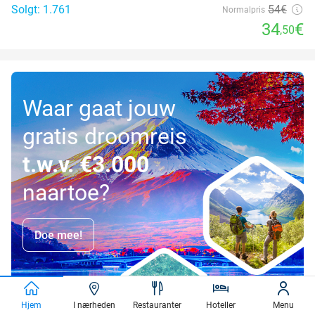
Solgt: 1.761
54€
Normalpris
34
€
,50
Waar gaat jouw
gratis droomreis
t.w.v. €3.000
naartoe?
Doe mee!
Hjem
I nærheden
Restauranter
Hoteller
Menu