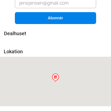
Abonnér
Dealhuset
Lokation
store