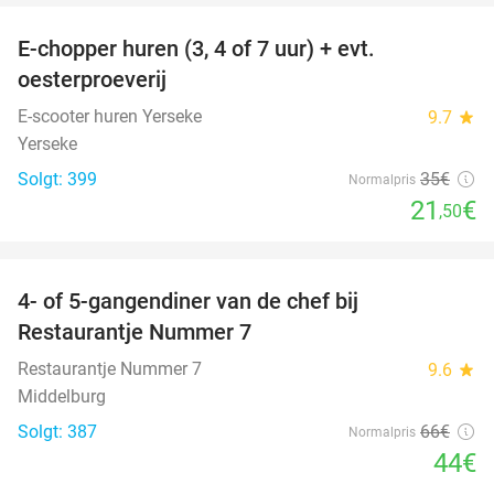
E-chopper huren (3, 4 of 7 uur) + evt.
39%
oesterproeverij
E-scooter huren Yerseke
9.7
star
Yerseke
Solgt: 399
35€
Normalpris
21
€
,50
favorite_border
4- of 5-gangendiner van de chef bij
33%
Restaurantje Nummer 7
Restaurantje Nummer 7
9.6
star
Middelburg
Solgt: 387
66€
Normalpris
44€