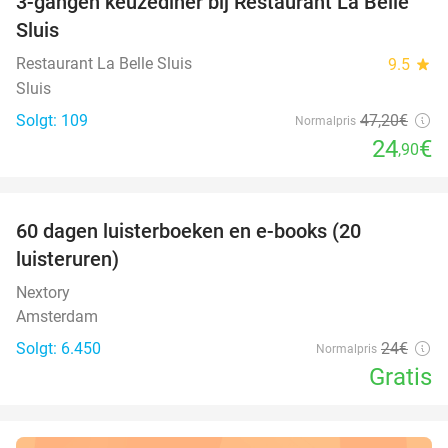
3-gangen keuzediner bij Restaurant La Belle
47%
Sluis
Restaurant La Belle Sluis
9.5
star
Sluis
Solgt: 109
47
,20
€
Normalpris
24
€
,90
favorite_border
100%
60 dagen luisterboeken en e-books (20
luisteruren)
Nextory
Amsterdam
Solgt: 6.450
24€
Normalpris
Gratis