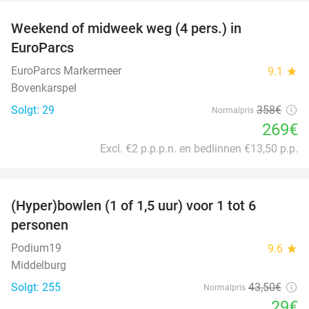
Weekend of midweek weg (4 pers.) in
25%
EuroParcs
EuroParcs Markermeer
9.1
star
Bovenkarspel
Solgt: 29
358€
Normalpris
269€
Excl. €2 p.p.p.n. en bedlinnen €13,50 p.p.
favorite_border
(Hyper)bowlen (1 of 1,5 uur) voor 1 tot 6
33%
personen
Podium19
9.6
star
Middelburg
Solgt: 255
43
,50
€
Normalpris
29€