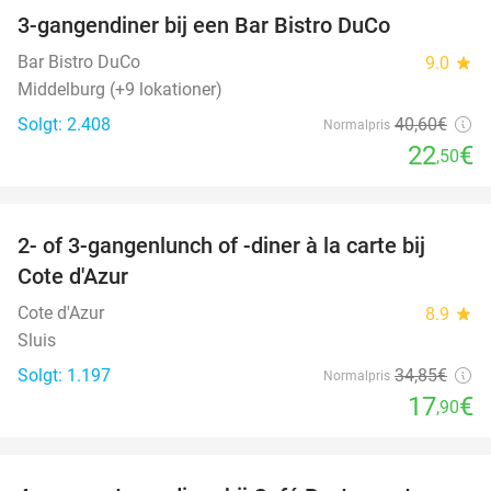
3-gangendiner bij een Bar Bistro DuCo
45%
Bar Bistro DuCo
9.0
star
Middelburg (+9 lokationer)
Solgt: 2.408
40
,60
€
Normalpris
22
€
,50
favorite_border
2- of 3-gangenlunch of -diner à la carte bij
49%
Cote d'Azur
Cote d'Azur
8.9
star
Sluis
Solgt: 1.197
34
,85
€
Normalpris
17
€
,90
favorite_border