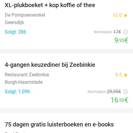
XL-plukboeket + kop koffie of thee
41%
De Pompoenwinkel
10.0
star
Geersdijk
Solgt: 286
17€
Normalpris
9
€
,95
favorite_border
4-gangen keuzediner bij Zeebinkie
45%
Restaurant Zeebinkie
9.5
star
Burgh-Haamstede
Solgt: 1.096
29
,95
€
Normalpris
16
€
,50
favorite_border
100%
75 dagen gratis luisterboeken en e-books