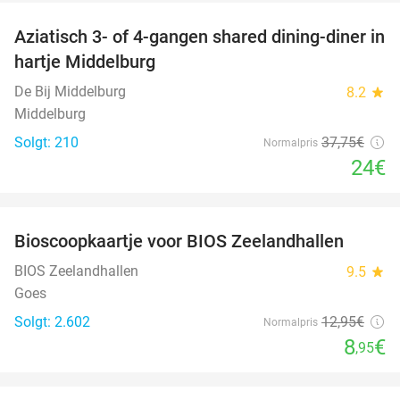
Aziatisch 3- of 4-gangen shared dining-diner in
36%
hartje Middelburg
De Bij Middelburg
8.2
star
Middelburg
Solgt: 210
37
,75
€
Normalpris
24€
favorite_border
Bioscoopkaartje voor BIOS Zeelandhallen
31%
BIOS Zeelandhallen
9.5
star
Goes
Solgt: 2.602
12
,95
€
Normalpris
8
€
,95
favorite_border