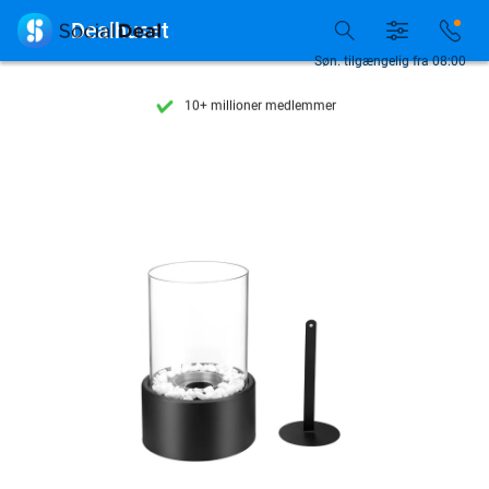
Se flere end 15.000 deals

Dealhuset
Tilgængelig 7 dage om ugen
Søn. tilgængelig fra 08:00
10+ millioner medlemmer
9,4
baseret på
206.233 anmeldelser
Se flere end 15.000 deals
Tilgængelig 7 dage om ugen
10+ millioner medlemmer