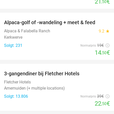
21
€
,50
favorite_border
Alpaca-golf of -wandeling + meet & feed
24%
Alpaca & Falabella Ranch
9.2
star
Kerkwerve
Solgt: 231
19€
Normalpris
14
€
,50
favorite_border
3-gangendiner bij Fletcher Hotels
42%
Fletcher Hotels
Arnemuiden (+ multiple locations)
Solgt: 13.806
39€
Normalpris
22
€
,50
favorite_border