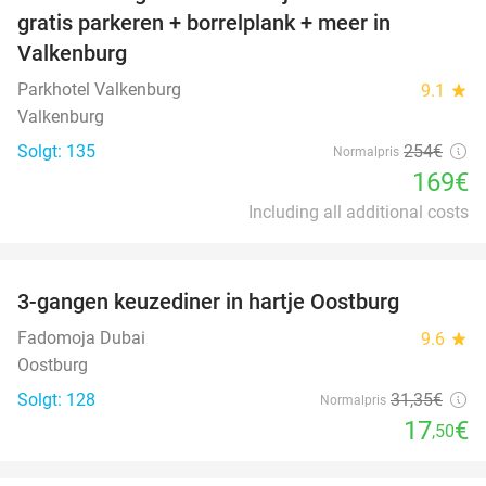
33%
gratis parkeren + borrelplank + meer in
Valkenburg
Parkhotel Valkenburg
9.1
star
Valkenburg
Solgt: 135
254€
Normalpris
169€
Including all additional costs
favorite_border
3-gangen keuzediner in hartje Oostburg
44%
Fadomoja Dubai
9.6
star
Oostburg
Solgt: 128
31
,35
€
Normalpris
17
€
,50
favorite_border