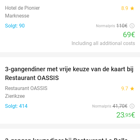
Hotel de Pionier
8.9
star
Marknesse
Solgt: 90
110€
Normalpris
69€
Including all additional costs
favorite_border
3-gangendiner met vrije keuze van de kaart bij
43%
Restaurant OASSIS
Restaurant OASSIS
9.7
star
Zierikzee
Solgt: 414
41
,70
€
Normalpris
23
€
,95
favorite_border