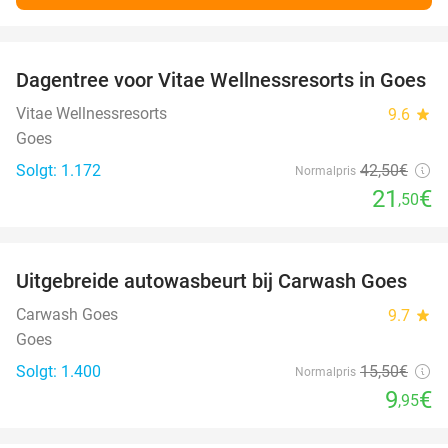
favorite_border
Dagentree voor Vitae Wellnessresorts in Goes
49%
Vitae Wellnessresorts
9.6
star
Goes
Solgt: 1.172
42
,50
€
Normalpris
21
€
,50
favorite_border
Uitgebreide autowasbeurt bij Carwash Goes
36%
Carwash Goes
9.7
star
Goes
Solgt: 1.400
15
,50
€
Normalpris
9
€
,95
favorite_border