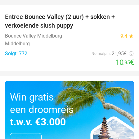
favorite_border
Entree Bounce Valley (2 uur) + sokken +
50%
verkoelende slush puppy
Bounce Valley Middelburg
9.4
star
Middelburg
Solgt: 772
21
,95
€
Normalpris
10
€
,95
Win gratis
een droomreis
t.w.v. €3.000