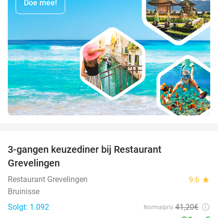
Doe mee!
favorite_border
3-gangen keuzediner bij Restaurant
48%
Grevelingen
Restaurant Grevelingen
9.6
star
Bruinisse
Solgt: 1.092
41
,20
€
Normalpris