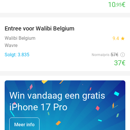
10
€
,95
favorite_border
Entree voor Walibi Belgium
35%
Walibi Belgium
9.4
star
Wavre
Solgt: 3.835
57€
Normalpris
37€
Win vandaag een gratis
iPhone 17 Pro
Meer info