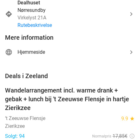
Dealhuset
Nørresundby
Virkelyst 21A
Rutebeskrivelse
Mere information
Hjemmeside
favorite_border
Deals i Zeeland
Wandelarrangement incl. warme drank +
39%
NYT I
gebak + lunch bij 't Zeeuwse Flensje in hartje
DAG
Zierikzee
‘t Zeeuwse Flensje
9.9
star
Zierikzee
Solgt: 94
17
,85
€
Normalpris