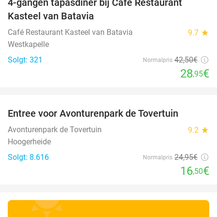
4-gangen tapasdiner bij Café Restaurant
32%
Kasteel van Batavia
Café Restaurant Kasteel van Batavia
9.7
star
Westkapelle
Solgt: 321
42
,50
€
Normalpris
28
€
,95
favorite_border
Entree voor Avonturenpark de Tovertuin
34%
Avonturenpark de Tovertuin
9.2
star
Hoogerheide
Solgt: 8.616
24
,95
€
Normalpris
16
€
,50