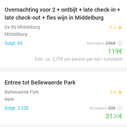
Overnachting voor 2 + ontbijt + late check-in +
52%
late check-out + fles wijn in Middelburg
De Bij Middelburg
8.2
star
Middelburg
Solgt: 69
246€
Normalpris
119€
Eskl. ca. 2,75€ per person per nat i turistskat
favorite_border
Entree tot Bellewaerde Park
38%
Bellewaerde Park
9.6
star
Ieper
Solgt: 2.220
50€
Normalpris
31
€
,20
favorite_border