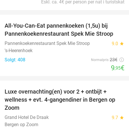
Eskl. ca. 4€ per person per nat i turistskat
favorite_border
All-You-Can-Eat pannenkoeken (1,5u) bij
57%
Pannenkoekenrestaurant Spek Mie Stroop
Pannenkoekenrestaurant Spek Mie Stroop
9.0
star
's-Heerenhoek
Solgt: 408
23€
Normalpris
9
€
,95
favorite_border
Luxe overnachting(en) voor 2 + ontbijt +
38%
wellness + evt. 4-gangendiner in Bergen op
Zoom
Grand Hotel De Draak
9.7
star
Bergen op Zoom