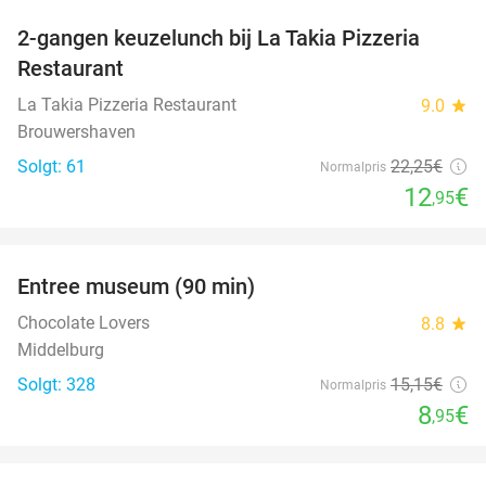
2-gangen keuzelunch bij La Takia Pizzeria
42%
Restaurant
La Takia Pizzeria Restaurant
9.0
star
Brouwershaven
Solgt: 61
22
,25
€
Normalpris
12
€
,95
favorite_border
Entree museum (90 min)
41%
Chocolate Lovers
8.8
star
Middelburg
Solgt: 328
15
,15
€
Normalpris
8
€
,95
favorite_border