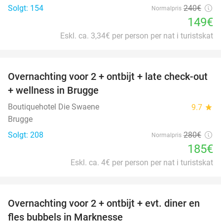
Solgt: 154
240€
Normalpris
149€
Eskl. ca. 3,34€ per person per nat i turistskat
favorite_border
Overnachting voor 2 + ontbijt + late check-out
34%
+ wellness in Brugge
Boutiquehotel Die Swaene
9.7
star
Brugge
Solgt: 208
280€
Normalpris
185€
Eskl. ca. 4€ per person per nat i turistskat
favorite_border
Overnachting voor 2 + ontbijt + evt. diner en
37%
fles bubbels in Marknesse