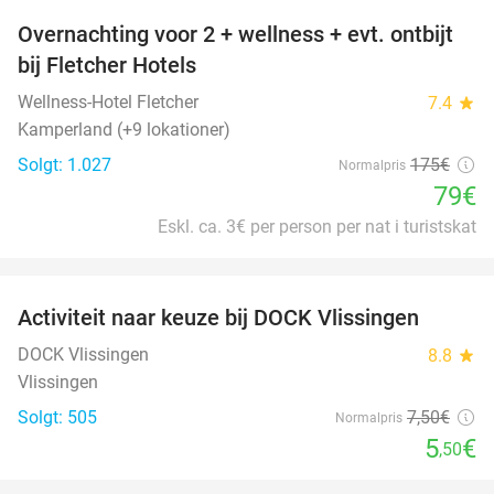
Overnachting voor 2 + wellness + evt. ontbijt
55%
bij Fletcher Hotels
Wellness-Hotel Fletcher
7.4
star
Kamperland (+9 lokationer)
Solgt: 1.027
175€
Normalpris
79€
Eskl. ca. 3€ per person per nat i turistskat
favorite_border
Activiteit naar keuze bij DOCK Vlissingen
27%
DOCK Vlissingen
8.8
star
Vlissingen
Solgt: 505
7
,50
€
Normalpris
5
€
,50
favorite_border