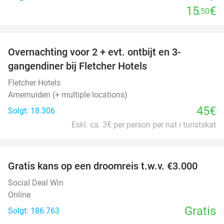
15
€
,50
favorite_border
Overnachting voor 2 + evt. ontbijt en 3-
gangendiner bij Fletcher Hotels
Fletcher Hotels
Arnemuiden (+ multiple locations)
45€
Solgt: 18.306
Eskl. ca. 3€ per person per nat i turistskat
favorite_border
Gratis kans op een droomreis t.w.v. €3.000
Social Deal Win
Online
Gratis
Solgt: 186.763