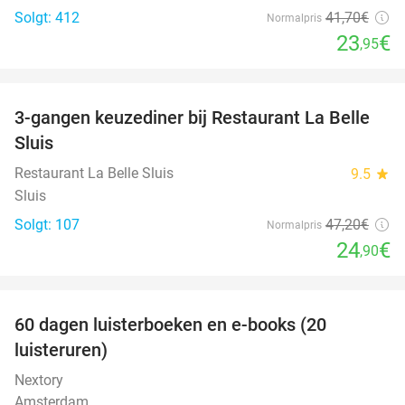
Solgt: 412
41
,70
€
Normalpris
23
€
,95
favorite_border
3-gangen keuzediner bij Restaurant La Belle
47%
Sluis
Restaurant La Belle Sluis
9.5
star
Sluis
Solgt: 107
47
,20
€
Normalpris
24
€
,90
favorite_border
100%
60 dagen luisterboeken en e-books (20
luisteruren)
Nextory
Amsterdam