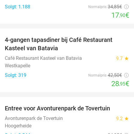
Solgt: 1.188
34
,85
€
Normalpris
17
€
,90
favorite_border
4-gangen tapasdiner bij Café Restaurant
32%
Kasteel van Batavia
Café Restaurant Kasteel van Batavia
9.7
star
Westkapelle
Solgt: 319
42
,50
€
Normalpris
28
€
,95
favorite_border
Entree voor Avonturenpark de Tovertuin
34%
Avonturenpark de Tovertuin
9.2
star
Hoogerheide