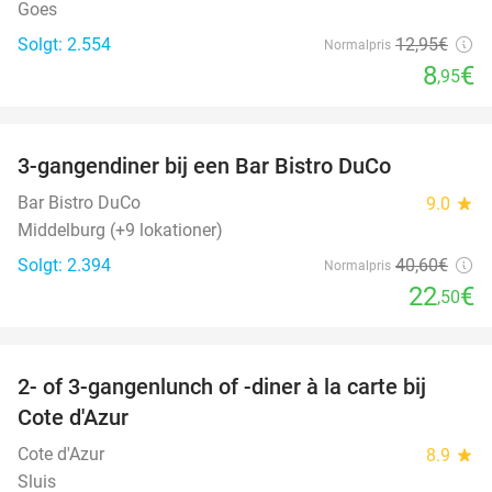
Goes
Solgt: 2.554
12
,95
€
Normalpris
8
€
,95
favorite_border
3-gangendiner bij een Bar Bistro DuCo
45%
Bar Bistro DuCo
9.0
star
Middelburg (+9 lokationer)
Solgt: 2.394
40
,60
€
Normalpris
22
€
,50
favorite_border
2- of 3-gangenlunch of -diner à la carte bij
49%
Cote d'Azur
Cote d'Azur
8.9
star
Sluis