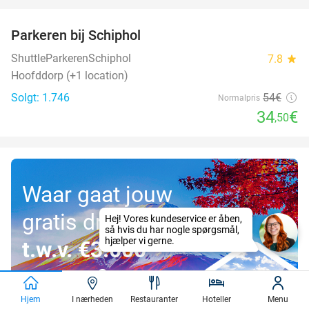
favorite_border
Parkeren bij Schiphol
36%
ShuttleParkerenSchiphol
7.8
star
Hoofddorp (+1 location)
Solgt: 1.746
54€
Normalpris
34
€
,50
Waar gaat jouw
gratis droomreis
t.w.v. €3.000
naartoe?
Hjem
I nærheden
Restauranter
Hoteller
Menu