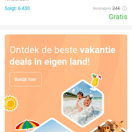
Solgt: 6.430
24€
Normalpris
Gratis
Ontdek de beste
vakantie
deals in eigen land
!
Bekijk hier