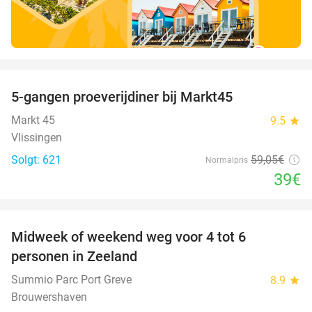
favorite_border
5-gangen proeverijdiner bij Markt45
34%
Markt 45
9.5
star
Vlissingen
Solgt: 621
59
,05
€
Normalpris
39€
favorite_border
Midweek of weekend weg voor 4 tot 6
personen in Zeeland
Summio Parc Port Greve
8.9
star
Brouwershaven