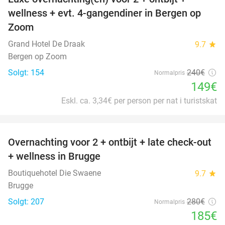
38%
wellness + evt. 4-gangendiner in Bergen op
Zoom
Grand Hotel De Draak
9.7
star
Bergen op Zoom
Solgt: 154
240€
Normalpris
149€
Eskl. ca. 3,34€ per person per nat i turistskat
favorite_border
Overnachting voor 2 + ontbijt + late check-out
34%
+ wellness in Brugge
Boutiquehotel Die Swaene
9.7
star
Brugge
Solgt: 207
280€
Normalpris
185€