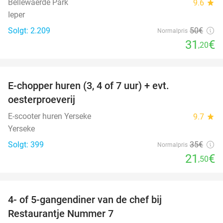
Bellewaerde Park
9.6
star
Ieper
Solgt: 2.209
50€
Normalpris
31
€
,20
favorite_border
E-chopper huren (3, 4 of 7 uur) + evt.
39%
oesterproeverij
E-scooter huren Yerseke
9.7
star
Yerseke
Solgt: 399
35€
Normalpris
21
€
,50
favorite_border
4- of 5-gangendiner van de chef bij
33%
Restaurantje Nummer 7