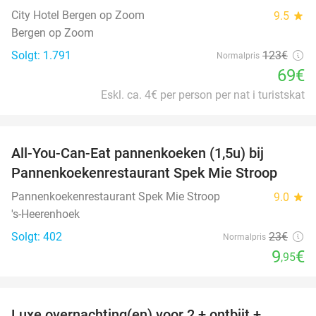
City Hotel Bergen op Zoom
9.5
star
Bergen op Zoom
Solgt: 1.791
123€
Normalpris
69€
Eskl. ca. 4€ per person per nat i turistskat
favorite_border
All-You-Can-Eat pannenkoeken (1,5u) bij
57%
Pannenkoekenrestaurant Spek Mie Stroop
Pannenkoekenrestaurant Spek Mie Stroop
9.0
star
's-Heerenhoek
Solgt: 402
23€
Normalpris
9
€
,95
favorite_border
Luxe overnachting(en) voor 2 + ontbijt +