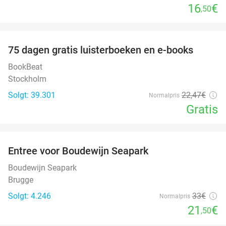
16
€
,50
favorite_border
100%
75 dagen gratis luisterboeken en e-books
BookBeat
Stockholm
Solgt: 39.301
22
,47
€
Normalpris
Gratis
favorite_border
Entree voor Boudewijn Seapark
35%
Boudewijn Seapark
Brugge
Solgt: 4.246
33€
Normalpris
21
€
,50