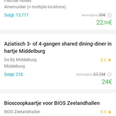
Fletcher Hotels
Arnemuiden (+ multiple locations)
Solgt: 13.717
39€
Normalpris
22
€
,50
favorite_border
Aziatisch 3- of 4-gangen shared dining-diner in
36%
hartje Middelburg
De Bij Middelburg
8.2
star
Middelburg
Solgt: 210
37
,75
€
Normalpris
24€
favorite_border
Bioscoopkaartje voor BIOS Zeelandhallen
31%
BIOS Zeelandhallen
9.5
star