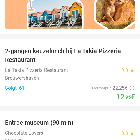
favorite_border
2-gangen keuzelunch bij La Takia Pizzeria
42%
Restaurant
La Takia Pizzeria Restaurant
9.0
star
Brouwershaven
Solgt: 61
22
,25
€
Normalpris
12
€
,95
favorite_border
Entree museum (90 min)
41%
Chocolate Lovers
8.8
star