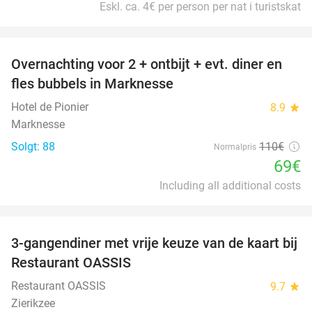
Eskl. ca. 4€ per person per nat i turistskat
favorite_border
Overnachting voor 2 + ontbijt + evt. diner en
37%
fles bubbels in Marknesse
Hotel de Pionier
8.9
star
Marknesse
Solgt: 88
110€
Normalpris
69€
Including all additional costs
favorite_border
3-gangendiner met vrije keuze van de kaart bij
43%
Restaurant OASSIS
Restaurant OASSIS
9.7
star
Zierikzee