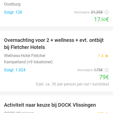
Oostburg
Solgt: 126
31
,35
€
Normalpris
17
€
,50
favorite_border
Overnachting voor 2 + wellness + evt. ontbijt
55%
bij Fletcher Hotels
Wellness-Hotel Fletcher
7.4
star
Kamperland (+9 lokationer)
Solgt: 1.024
175€
Normalpris
79€
Eskl. ca. 3€ per person per nat i turistskat
favorite_border
Activiteit naar keuze bij DOCK Vlissingen
27%