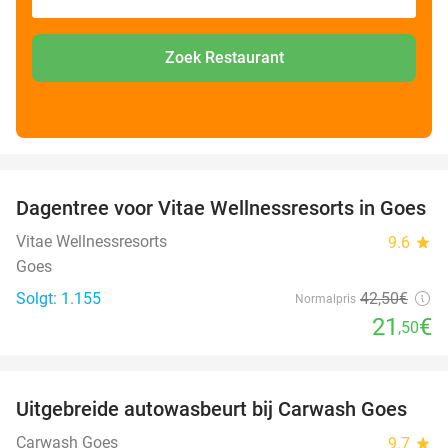
Zoek Restaurant
favorite_border
Dagentree voor Vitae Wellnessresorts in Goes
49%
Vitae Wellnessresorts
9.6
star
Goes
Solgt: 1.155
42
,50
€
Normalpris
21
€
,50
favorite_border
Uitgebreide autowasbeurt bij Carwash Goes
36%
Carwash Goes
9.7
star