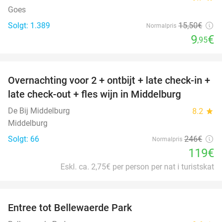
Goes
Solgt: 1.389
15
,50
€
Normalpris
9
€
,95
favorite_border
Overnachting voor 2 + ontbijt + late check-in +
52%
late check-out + fles wijn in Middelburg
De Bij Middelburg
8.2
star
Middelburg
Solgt: 66
246€
Normalpris
119€
Eskl. ca. 2,75€ per person per nat i turistskat
favorite_border
Entree tot Bellewaerde Park
38%