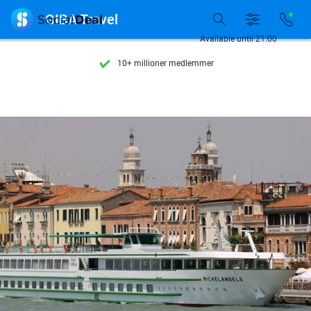
Se flere end 15.000 deals

GIBA Travel
Tilgængelig 7 dage om ugen
Available until 21:00
10+ millioner medlemmer
9,4
baseret på
206.147 anmeldelser
Se flere end 15.000 deals
Tilgængelig 7 dage om ugen
10+ millioner medlemmer