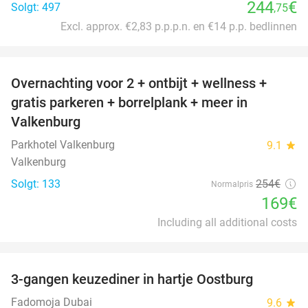
244
€
Solgt: 497
,75
Excl. approx. €2,83 p.p.p.n. en €14 p.p. bedlinnen
favorite_border
Overnachting voor 2 + ontbijt + wellness +
33%
gratis parkeren + borrelplank + meer in
Valkenburg
Parkhotel Valkenburg
9.1
star
Valkenburg
Solgt: 133
254€
Normalpris
169€
Including all additional costs
favorite_border
3-gangen keuzediner in hartje Oostburg
44%
Fadomoja Dubai
9.6
star