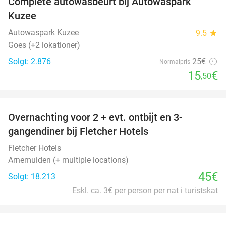
Complete autowasbeurt bij Autowaspark
38%
Kuzee
Autowaspark Kuzee
9.5
star
Goes (+2 lokationer)
Solgt: 2.876
25€
Normalpris
15
€
,50
favorite_border
Overnachting voor 2 + evt. ontbijt en 3-
gangendiner bij Fletcher Hotels
Fletcher Hotels
Arnemuiden (+ multiple locations)
45€
Solgt: 18.213
Eskl. ca. 3€ per person per nat i turistskat
favorite_border