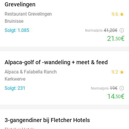
Grevelingen
Restaurant Grevelingen
9.6
star
Bruinisse
Solgt: 1.085
41
,20
€
Normalpris
21
€
,50
favorite_border
Alpaca-golf of -wandeling + meet & feed
24%
Alpaca & Falabella Ranch
9.2
star
Kerkwerve
Solgt: 231
19€
Normalpris
14
€
,50
favorite_border
3-gangendiner bij Fletcher Hotels
42%