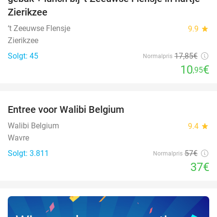
Zierikzee
‘t Zeeuwse Flensje
9.9
star
Zierikzee
Solgt: 45
17
,85
€
Normalpris
10
€
,95
favorite_border
Entree voor Walibi Belgium
35%
Walibi Belgium
9.4
star
Wavre
Solgt: 3.811
57€
Normalpris
37€