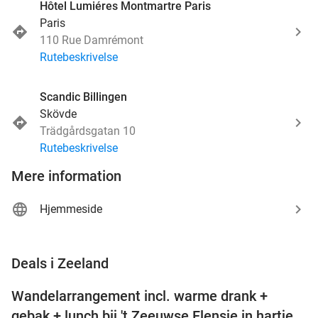
Hôtel Lumiéres Montmartre Paris
Paris
110 Rue Damrémont
Rutebeskrivelse
Scandic Billingen
Skövde
Trädgårdsgatan 10
Rutebeskrivelse
Mere information
Hjemmeside
favorite_border
Deals i Zeeland
Wandelarrangement incl. warme drank +
39%
NYT I
gebak + lunch bij 't Zeeuwse Flensje in hartje
DAG