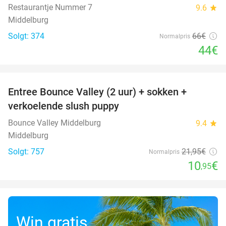
Restaurantje Nummer 7
9.6
star
Middelburg
Solgt: 374
66€
Normalpris
44€
favorite_border
Entree Bounce Valley (2 uur) + sokken +
50%
verkoelende slush puppy
Bounce Valley Middelburg
9.4
star
Middelburg
Solgt: 757
21
,95
€
Normalpris
10
€
,95
Win gratis