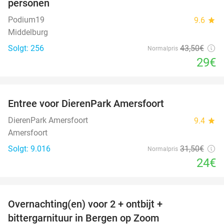
personen
Podium19
9.6
star
Middelburg
Solgt: 256
43
,50
€
Normalpris
29€
favorite_border
Entree voor DierenPark Amersfoort
24%
DierenPark Amersfoort
9.4
star
Amersfoort
Solgt: 9.016
31
,50
€
Normalpris
24€
favorite_border
Overnachting(en) voor 2 + ontbijt +
44%
bittergarnituur in Bergen op Zoom