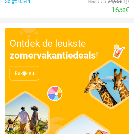
Solgt: 8.544
24
,95
€
Normalpris
16
€
,50
Ontdek de leukste
zomervakantiedeals
!
Bekijk nu