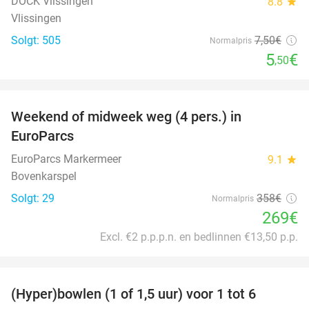
DOCK Vlissingen
8.8
star
Vlissingen
Solgt: 505
7
,50
€
Normalpris
5
€
,50
favorite_border
Weekend of midweek weg (4 pers.) in
25%
EuroParcs
EuroParcs Markermeer
9.1
star
Bovenkarspel
Solgt: 29
358€
Normalpris
269€
Excl. €2 p.p.p.n. en bedlinnen €13,50 p.p.
favorite_border
(Hyper)bowlen (1 of 1,5 uur) voor 1 tot 6
33%