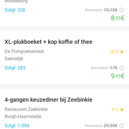
Middelburg
Solgt: 326
15
,15
€
Normalpris
8
€
,95
favorite_border
XL-plukboeket + kop koffie of thee
41%
De Pompoenwinkel
10.0
star
Geersdijk
Solgt: 283
17€
Normalpris
9
€
,95
favorite_border
4-gangen keuzediner bij Zeebinkie
45%
Restaurant Zeebinkie
9.5
star
Burgh-Haamstede
Solgt: 1.094
29
,95
€
Normalpris