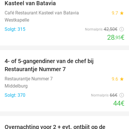
Kasteel van Batavia
Café Restaurant Kasteel van Batavia
9.7
star
Westkapelle
Solgt: 315
42
,50
€
Normalpris
28
€
,95
favorite_border
4- of 5-gangendiner van de chef bij
33%
Restaurantje Nummer 7
Restaurantje Nummer 7
9.6
star
Middelburg
Solgt: 370
66€
Normalpris
44€
favorite_border
Overnachting voor 2 + evt. ontbijt op de