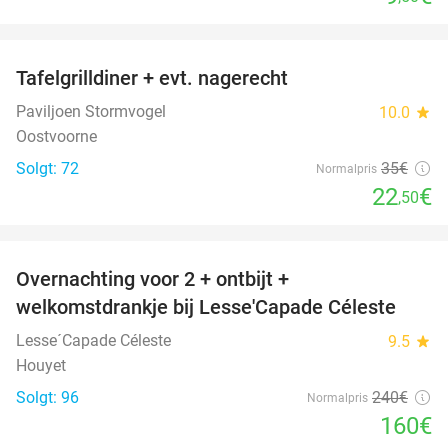
favorite_border
Tafelgrilldiner + evt. nagerecht
36%
Paviljoen Stormvogel
10.0
star
Oostvoorne
Solgt: 72
35€
Normalpris
22
€
,50
favorite_border
Overnachting voor 2 + ontbijt +
33%
welkomstdrankje bij Lesse'Capade Céleste
Lesse´Capade Céleste
9.5
star
Houyet
Solgt: 96
240€
Normalpris
160€