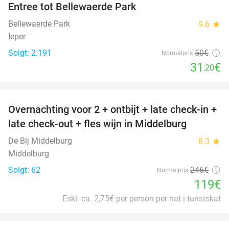
Entree tot Bellewaerde Park
38%
Bellewaerde Park
9.6
star
Ieper
Solgt: 2.191
50€
Normalpris
31
€
,20
favorite_border
Overnachting voor 2 + ontbijt + late check-in +
52%
late check-out + fles wijn in Middelburg
De Bij Middelburg
8.3
star
Middelburg
Solgt: 62
246€
Normalpris
119€
Eskl. ca. 2,75€ per person per nat i turistskat
favorite_border