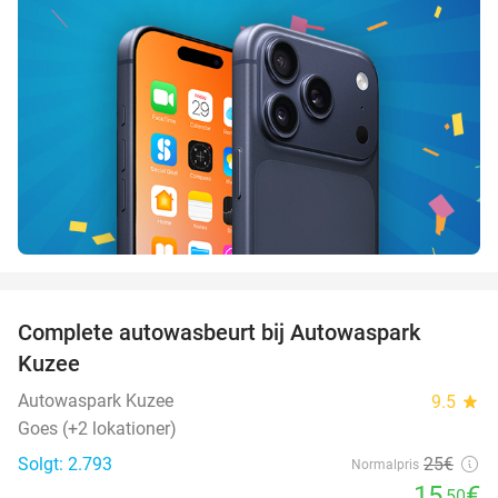
favorite_border
Complete autowasbeurt bij Autowaspark
38%
Kuzee
Autowaspark Kuzee
9.5
star
Goes (+2 lokationer)
Solgt: 2.793
25€
Normalpris
15
€
,50