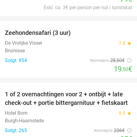
Eskl. ca. 3€ per person per nat i turistskat
favorite_border
Zeehondensafari (3 uur)
32%
De Vrolijke Visser
7.8
star
Bruinisse
Solgt: 954
28
,50
€
Normalpris
19
€
,50
favorite_border
1 of 2 overnachtingen voor 2 + ontbijt + late
59%
check-out + portie bittergarnituur + fietskaart
Hotel Bom
9.5
star
Burgh-Haamstede
Solgt: 265
206€
Normalpris