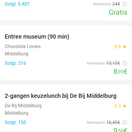
Solgt: 6.407
24€
Normalpris
Gratis
favorite_border
Entree museum (90 min)
41%
Chocolate Lovers
8.8
star
Middelburg
Solgt: 316
15
,15
€
Normalpris
8
€
,95
favorite_border
2-gangen keuzelunch bij De Bij Middelburg
42%
De Bij Middelburg
8.3
star
Middelburg
Solgt: 150
16
,45
€
Normalpris
9
€
,50