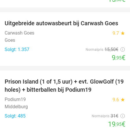
favorite_border
Uitgebreide autowasbeurt bij Carwash Goes
36%
Carwash Goes
9.7
star
Goes
Solgt: 1.357
15
,50
€
Normalpris
9
€
,95
favorite_border
Prison Island (1 of 1,5 uur) + evt. GlowGolf (19
36%
holes) + bitterballen bij Podium19
Podium19
9.6
star
Middelburg
Solgt: 485
31€
Normalpris
19
€
,95