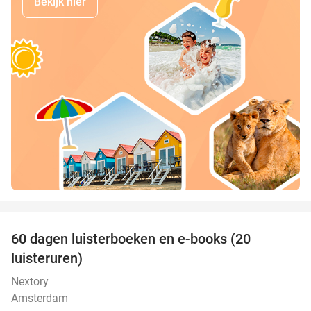
Bekijk hier
favorite_border
100%
60 dagen luisterboeken en e-books (20
luisteruren)
Nextory
Amsterdam