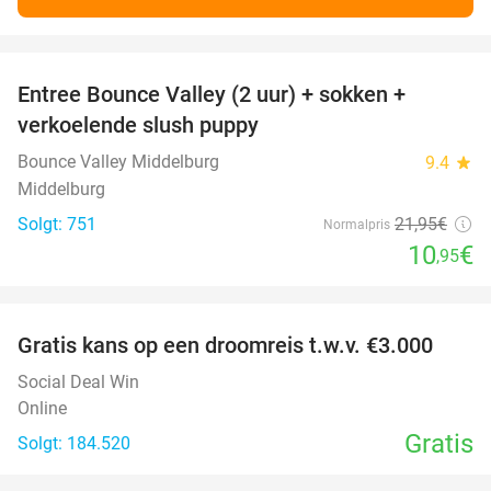
favorite_border
Entree Bounce Valley (2 uur) + sokken +
50%
verkoelende slush puppy
Bounce Valley Middelburg
9.4
star
Middelburg
Solgt: 751
21
,95
€
Normalpris
10
€
,95
favorite_border
Gratis kans op een droomreis t.w.v. €3.000
Social Deal Win
Online
Gratis
Solgt: 184.520
favorite_border