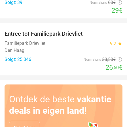
Solgt: 39
60€
Normalpris
29€
favorite_border
Entree tot Familiepark Drievliet
21%
Familiepark Drievliet
9.2
star
Den Haag
Solgt: 25.046
33
,50
€
Normalpris
26
€
,50
Ontdek de beste
vakantie
deals in eigen land
!