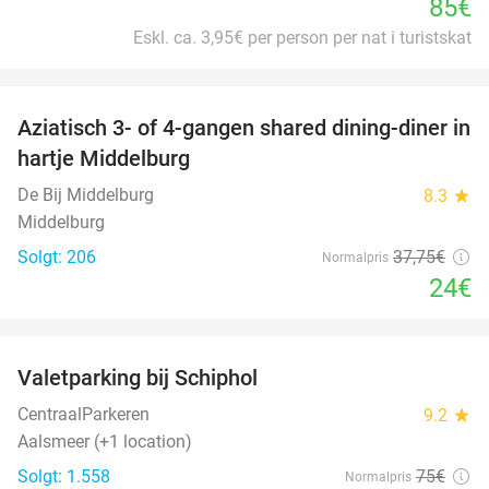
85€
Eskl. ca. 3,95€ per person per nat i turistskat
favorite_border
Aziatisch 3- of 4-gangen shared dining-diner in
36%
hartje Middelburg
De Bij Middelburg
8.3
star
Middelburg
Solgt: 206
37
,75
€
Normalpris
24€
favorite_border
Valetparking bij Schiphol
23%
CentraalParkeren
9.2
star
Aalsmeer (+1 location)
Solgt: 1.558
75€
Normalpris