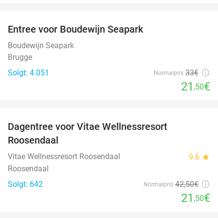
favorite_border
Entree voor Boudewijn Seapark
35%
Boudewijn Seapark
Brugge
Solgt: 4.051
33€
Normalpris
21
€
,50
favorite_border
Dagentree voor Vitae Wellnessresort
49%
Roosendaal
Vitae Wellnessresort Roosendaal
9.6
star
Roosendaal
Solgt: 642
42
,50
€
Normalpris
21
€
,50