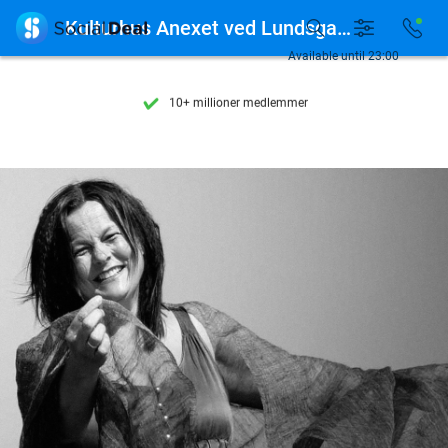
Se flere end 15.000 deals

Kulturhus Anexet ved Lundsgaard Gods
Tilgængelig 7 dage om ugen
Available until 23:00
10+ millioner medlemmer
9,4
baseret på
206.043 anmeldelser
Se flere end 15.000 deals
Tilgængelig 7 dage om ugen
10+ millioner medlemmer