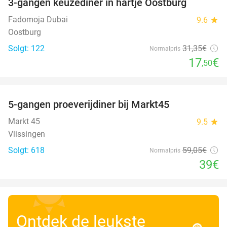
3-gangen keuzediner in hartje Oostburg
44%
Fadomoja Dubai
9.6
star
Oostburg
Solgt: 122
31
,35
€
Normalpris
17
€
,50
favorite_border
5-gangen proeverijdiner bij Markt45
34%
Markt 45
9.5
star
Vlissingen
Solgt: 618
59
,05
€
Normalpris
39€
Ontdek de leukste