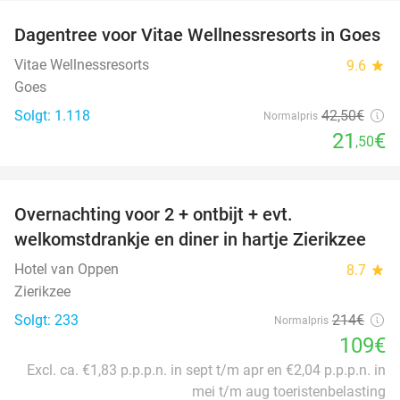
Dagentree voor Vitae Wellnessresorts in Goes
49%
Vitae Wellnessresorts
9.6
star
Goes
Solgt: 1.118
42
,50
€
Normalpris
21
€
,50
favorite_border
Overnachting voor 2 + ontbijt + evt.
49%
welkomstdrankje en diner in hartje Zierikzee
Hotel van Oppen
8.7
star
Zierikzee
Solgt: 233
214€
Normalpris
109€
Excl. ca. €1,83 p.p.p.n. in sept t/m apr en €2,04 p.p.p.n. in
mei t/m aug toeristenbelasting