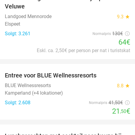
51%
Veluwe
Landgoed Mennorode
9.3
star
Elspeet
Solgt: 3.261
130€
Normalpris
64€
Eskl. ca. 2,50€ per person per nat i turistskat
favorite_border
Entree voor BLUE Wellnessresorts
48%
BLUE Wellnessresorts
8.8
star
Kamperland (+4 lokationer)
Solgt: 2.608
41
,50
€
Normalpris
21
€
,50
favorite_border