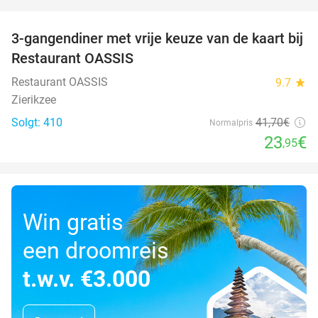
favorite_border
3-gangendiner met vrije keuze van de kaart bij
43%
Restaurant OASSIS
Restaurant OASSIS
9.7
star
Zierikzee
Solgt: 410
41
,70
€
Normalpris
23
€
,95
Win gratis
een droomreis
t.w.v. €3.000