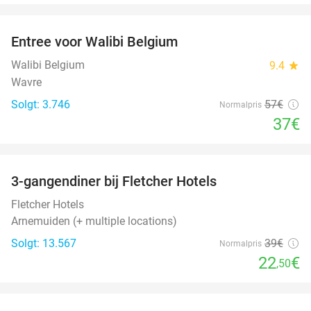
favorite_border
Entree voor Walibi Belgium
35%
Walibi Belgium
9.4
star
Wavre
Solgt: 3.746
57€
Normalpris
37€
favorite_border
3-gangendiner bij Fletcher Hotels
42%
Fletcher Hotels
Arnemuiden (+ multiple locations)
Solgt: 13.567
39€
Normalpris
22
€
,50
favorite_border