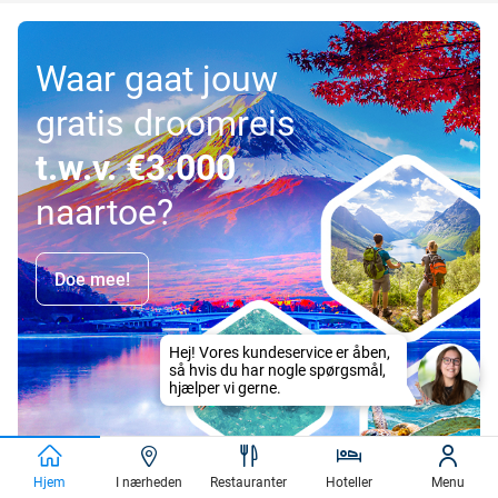
Waar gaat jouw
gratis droomreis
t.w.v. €3.000
naartoe?
Doe mee!
Hjem
I nærheden
Restauranter
Hoteller
Menu