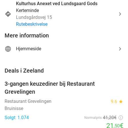
Kulturhus Anexet ved Lundsgaard Gods
Kerteminde
Lundsgårdsvej 15
Rutebeskrivelse
Mere information
Hjemmeside
favorite_border
Deals i Zeeland
3-gangen keuzediner bij Restaurant
48%
Grevelingen
Restaurant Grevelingen
9.6
star
Bruinisse
Solgt: 1.074
41
,20
€
Normalpris
21
€
,50