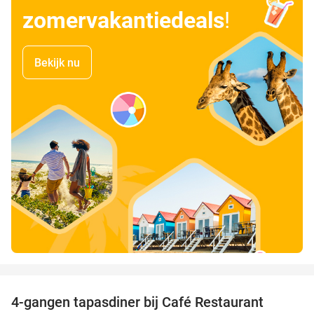
zomervakantiedeals
!
Bekijk nu
favorite_border
4-gangen tapasdiner bij Café Restaurant
32%