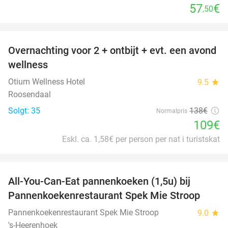
57
€
,50
favorite_border
Overnachting voor 2 + ontbijt + evt. een avond
21%
wellness
Otium Wellness Hotel
9.5
star
Roosendaal
Solgt: 35
138€
Normalpris
109€
Eskl. ca. 1,58€ per person per nat i turistskat
favorite_border
All-You-Can-Eat pannenkoeken (1,5u) bij
57%
Pannenkoekenrestaurant Spek Mie Stroop
Pannenkoekenrestaurant Spek Mie Stroop
9.0
star
's-Heerenhoek