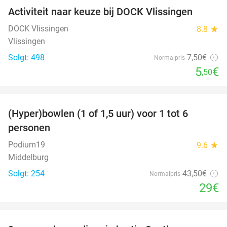
Activiteit naar keuze bij DOCK Vlissingen
27%
DOCK Vlissingen
8.8
star
Vlissingen
Solgt: 498
7
,50
€
Normalpris
5
€
,50
favorite_border
(Hyper)bowlen (1 of 1,5 uur) voor 1 tot 6
33%
personen
Podium19
9.6
star
Middelburg
Solgt: 254
43
,50
€
Normalpris
29€
favorite_border