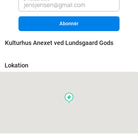
Abonnér
Kulturhus Anexet ved Lundsgaard Gods
Lokation
events