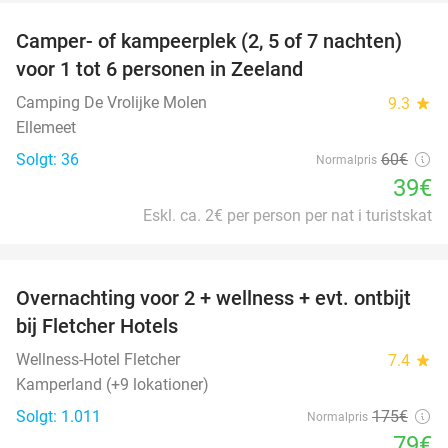
Camper- of kampeerplek (2, 5 of 7 nachten)
35%
voor 1 tot 6 personen in Zeeland
Camping De Vrolijke Molen
9.3
star
Ellemeet
Solgt: 36
60€
Normalpris
39€
Eskl. ca. 2€ per person per nat i turistskat
favorite_border
Overnachting voor 2 + wellness + evt. ontbijt
55%
bij Fletcher Hotels
Wellness-Hotel Fletcher
7.4
star
Kamperland (+9 lokationer)
Solgt: 1.011
175€
Normalpris
79€