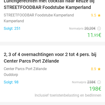
Lunchgerechten met cocktail naar keuze bij
41%
STREETFOODBAR Foodstube Kamperland
STREETFOODBAR Foodstube Kamperland
9.5
star
Kamperland
Solgt: 251
20
,20
€
Normalpris
11
€
,95
favorite_border
2, 3 of 4 overnachtingen voor 2 tot 4 pers. bij
17%
Center Parcs Port Zélande
Center Parcs Port Zélande
8.9
star
Ouddorp
Solgt: 98
238€
Normalpris
198€
Inclusief toeristenbelasting en bedlinnen
favorite_border