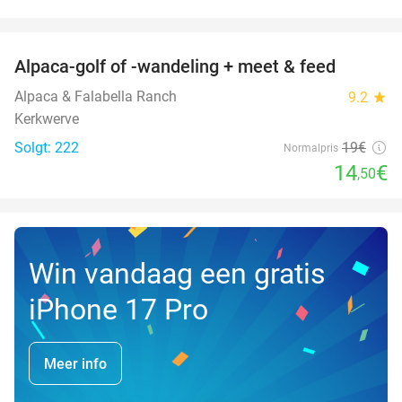
favorite_border
Alpaca-golf of -wandeling + meet & feed
24%
Alpaca & Falabella Ranch
9.2
star
Kerkwerve
Solgt: 222
19€
Normalpris
14
€
,50
Win vandaag een gratis
iPhone 17 Pro
Meer info