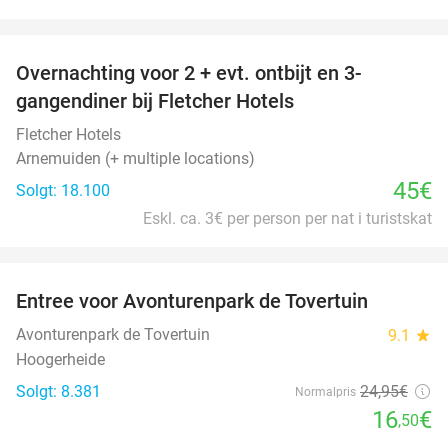
favorite_border
Overnachting voor 2 + evt. ontbijt en 3-
gangendiner bij Fletcher Hotels
Fletcher Hotels
Arnemuiden (+ multiple locations)
45€
Solgt: 18.100
Eskl. ca. 3€ per person per nat i turistskat
favorite_border
Entree voor Avonturenpark de Tovertuin
34%
Avonturenpark de Tovertuin
9.1
star
Hoogerheide
Solgt: 8.381
24
,95
€
Normalpris
16
€
,50