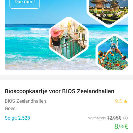
Doe mee!
favorite_border
Bioscoopkaartje voor BIOS Zeelandhallen
31%
BIOS Zeelandhallen
9.5
star
Goes
Solgt: 2.528
12
,95
€
Normalpris
8
€
,95