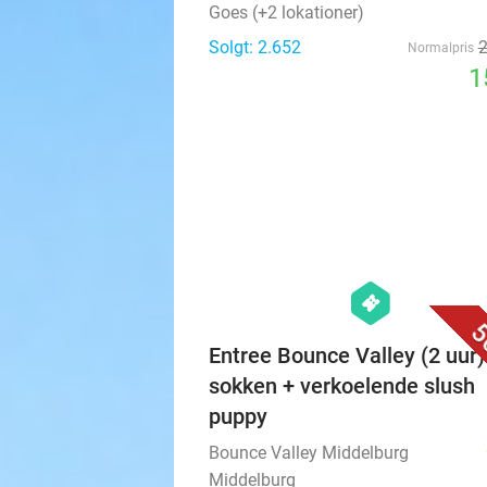
Goes (+2 lokationer)
Solgt: 2.652
Normalpris
1
hexagon
events
5
Entree Bounce Valley (2 uur)
sokken + verkoelende slush
puppy
Bounce Valley Middelburg
Middelburg