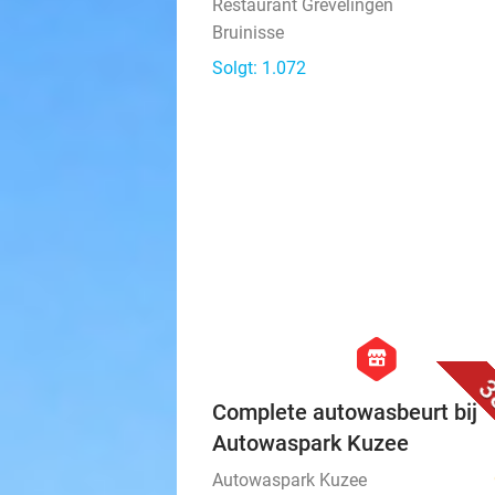
Restaurant Grevelingen
Bruinisse
Solgt: 1.072
hexagon
store
3
Complete autowasbeurt bij
Autowaspark Kuzee
Autowaspark Kuzee