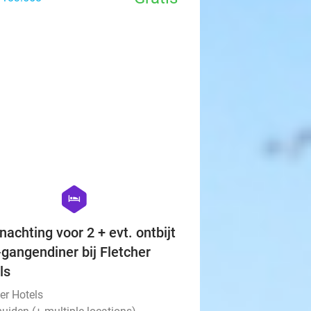
favorite_border
hexagon
hotel
nachting voor 2 + evt. ontbijt
-gangendiner bij Fletcher
ls
er Hotels