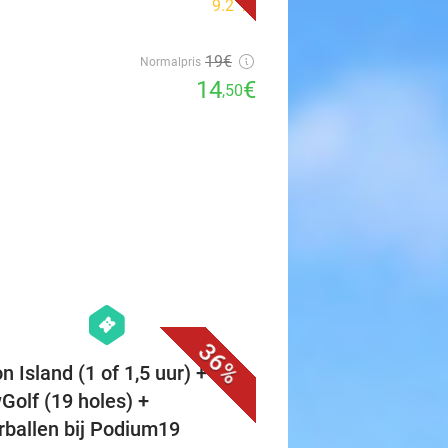
9.2
star
19€
Normalpris
14
€
,50
favorite_border
hexagon
events
36%
n Island (1 of 1,5 uur) + evt.
Golf (19 holes) +
erballen bij Podium19