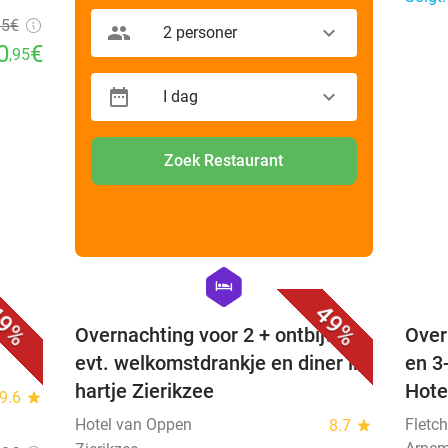
95
€
2 personer
0
€
,95
I dag
Zoek Restaurant
favorite_border
favorite_border
hexagon
hotel
9%
49%
Overnachting voor 2 + ontbijt +
Over
evt. welkomstdrankje en diner in
en 3
hartje Zierikzee
Hote
9.6
star
Hotel van Oppen
Fletch
8.7
star