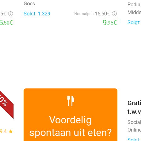
Goes
Podi
Midde
25€
Solgt: 1.329
15
,50
€
Normalpris
5
€
9
€
Solgt
,50
,95
favorite_border
0%
 +
Grat
t.w.
Voordelig
Socia
spontaan uit eten?
Onlin
9.4
star
Solgt