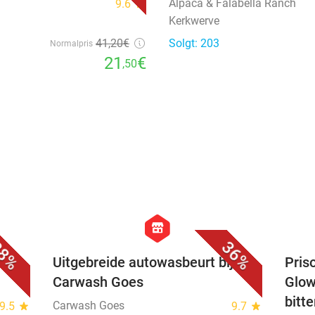
Alpaca & Falabella Ranch
9.6
star
Kerkwerve
41
,20
€
Solgt: 203
Normalpris
21
€
,50
favorite_border
favorite_border
hexagon
store
8%
36%
Uitgebreide autowasbeurt bij
Priso
Carwash Goes
Glow
bitt
Carwash Goes
9.5
star
9.7
star