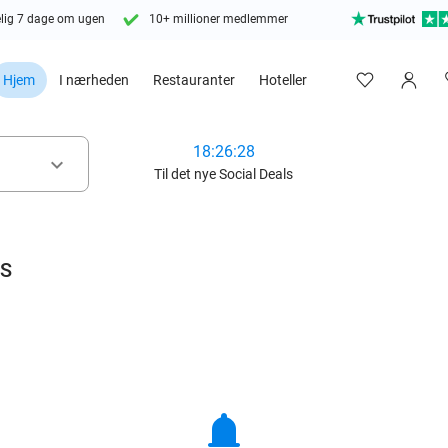
lig 7 dage om ugen
10+ millioner medlemmer
Hjem
I nærheden
Restauranter
Hoteller
18:26:26
keyboard_arrow_down
Til det nye Social Deals
pS
notifications