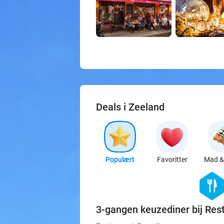
Deals i Zeeland
Populært
Favoritter
Mad & 
hexago
food
3-gangen keuzediner bij Res