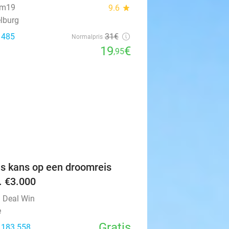
um19
9.6
star
lburg
: 485
31€
Normalpris
19
€
,95
favorite_border
is kans op een droomreis
v. €3.000
l Deal Win
e
Gratis
: 183.558