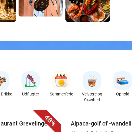
Drikke
Udflugter
Sommerferie
Velvære og
Ophold
Skønhed
favorite_border
n
48%
taurant Grevelingen
Alpaca-golf of -wandel