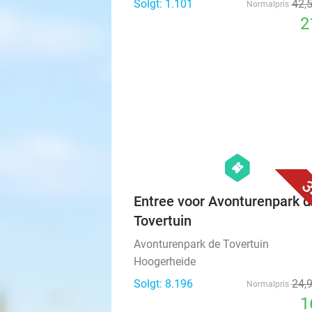
Solgt: 1.101
42
,
Normalpris
2
hexagon
events
3
Entree voor Avonturenpark d
Tovertuin
Avonturenpark de Tovertuin
Hoogerheide
Solgt: 8.196
24
,
Normalpris
1