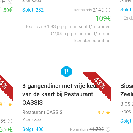
Arnem
Zierikzee
50
€
1
€
Solgt
Solgt: 232
214€
,50
Normalpris
109€
Eskl.
Excl. ca. €1,83 p.p.p.n. in sept t/m apr en
€2,04 p.p.p.n. in mei t/m aug
toeristenbelasting
favorite_border
favorite_border
hexagon
food
4%
43%
e
3-gangendiner met vrije keuze
Bios
van de kaart bij Restaurant
Zeel
OASSIS
BIOS 
9.1
star
Goes
Restaurant OASSIS
9.7
star
Zierikzee
95
€
Solgt:
6
€
Solgt: 408
41
,70
€
,50
Normalpris