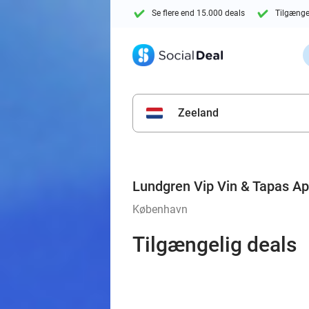
Se flere end 15.000 deals
Tilgænge
Zeeland
Lundgren Vip Vin & Tapas A
København
Tilgængelig deals