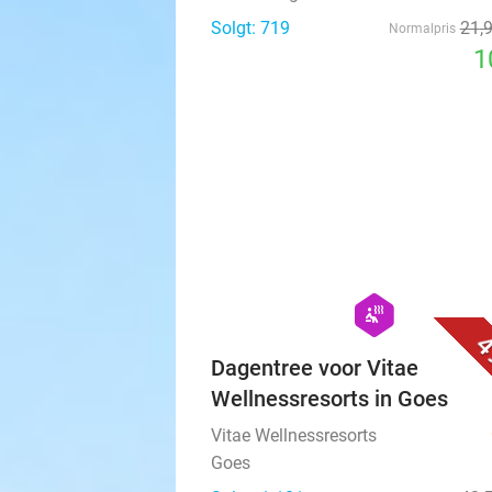
Solgt: 719
21
,
Normalpris
1
hexagon
wellness
4
Dagentree voor Vitae
Wellnessresorts in Goes
Vitae Wellnessresorts
Goes