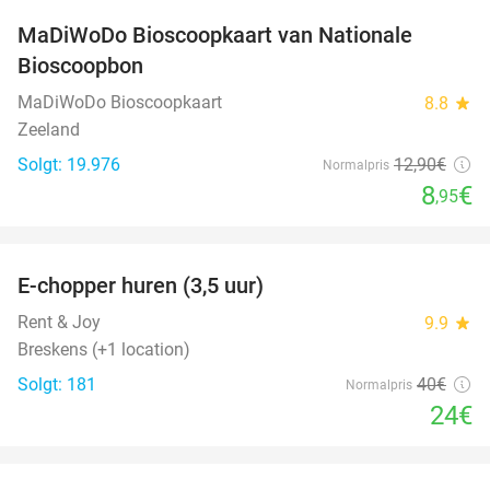
MaDiWoDo Bioscoopkaart van Nationale
31%
Bioscoopbon
MaDiWoDo Bioscoopkaart
8.8
star
Zeeland
Solgt: 19.976
12
,90
€
Normalpris
8
€
,95
favorite_border
E-chopper huren (3,5 uur)
40%
Rent & Joy
9.9
star
Breskens (+1 location)
Solgt: 181
40€
Normalpris
24€
favorite_border