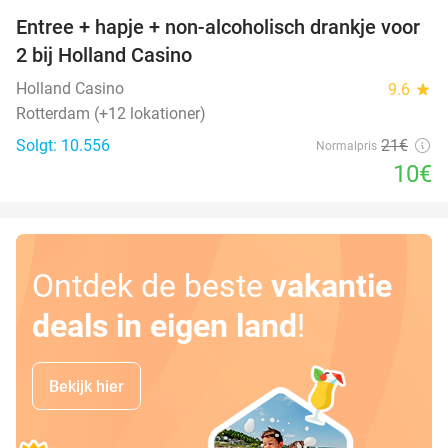
Entree + hapje + non-alcoholisch drankje voor
52%
2 bij Holland Casino
Holland Casino
9.6
star
Rotterdam (+12 lokationer)
Solgt: 10.556
21€
Normalpris
10€
Ontdek de beste
vakantie
deals in eigen land
!
Bekijk hier