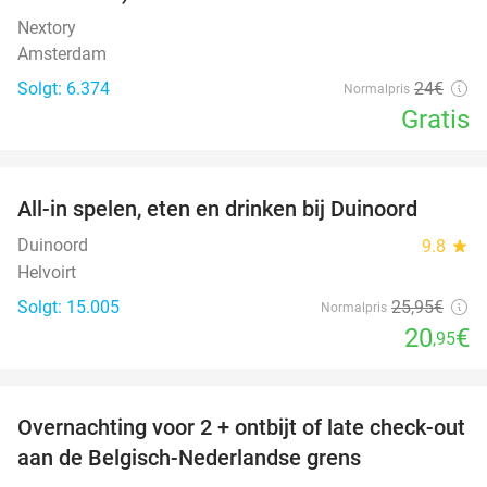
Nextory
Amsterdam
Solgt: 6.374
24€
Normalpris
Gratis
favorite_border
All-in spelen, eten en drinken bij Duinoord
19%
Duinoord
9.8
star
Helvoirt
Solgt: 15.005
25
,95
€
Normalpris
20
€
,95
favorite_border
Overnachting voor 2 + ontbijt of late check-out
45%
aan de Belgisch-Nederlandse grens