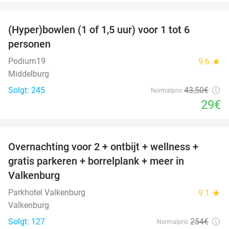
favorite_border
(Hyper)bowlen (1 of 1,5 uur) voor 1 tot 6
33%
personen
Podium19
9.6
star
Middelburg
Solgt: 245
43
,50
€
Normalpris
29€
favorite_border
Overnachting voor 2 + ontbijt + wellness +
33%
gratis parkeren + borrelplank + meer in
Valkenburg
Parkhotel Valkenburg
9.1
star
Valkenburg
Solgt: 127
254€
Normalpris