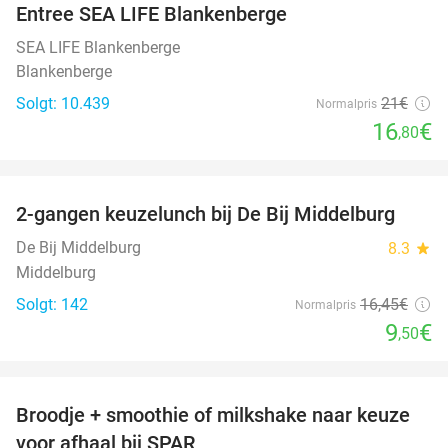
Entree SEA LIFE Blankenberge
20%
SEA LIFE Blankenberge
Blankenberge
Solgt: 10.439
21€
Normalpris
16
€
,80
favorite_border
2-gangen keuzelunch bij De Bij Middelburg
42%
De Bij Middelburg
8.3
star
Middelburg
Solgt: 142
16
,45
€
Normalpris
9
€
,50
favorite_border
Broodje + smoothie of milkshake naar keuze
36%
voor afhaal bij SPAR