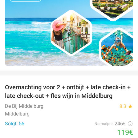
favorite_border
Overnachting voor 2 + ontbijt + late check-in +
52%
late check-out + fles wijn in Middelburg
De Bij Middelburg
8.3
star
Middelburg
Solgt: 55
246€
Normalpris
119€