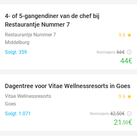
favorite_border
4- of 5-gangendiner van de chef bij
33%
Restaurantje Nummer 7
Restaurantje Nummer 7
9.6
star
Middelburg
Solgt: 359
66€
Normalpris
44€
favorite_border
Dagentree voor Vitae Wellnessresorts in Goes
49%
Vitae Wellnessresorts
9.6
star
Goes
Solgt: 1.071
42
,50
€
Normalpris
21
€
,50