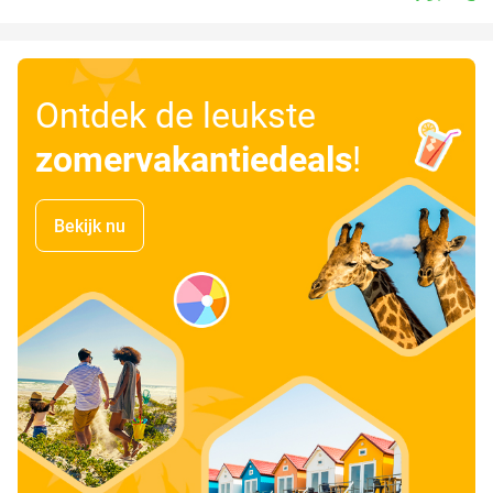
Ontdek de leukste
zomervakantiedeals
!
Bekijk nu