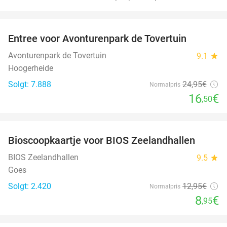
favorite_border
Entree voor Avonturenpark de Tovertuin
34%
Avonturenpark de Tovertuin
9.1
star
Hoogerheide
Solgt: 7.888
24
,95
€
Normalpris
16
€
,50
favorite_border
Bioscoopkaartje voor BIOS Zeelandhallen
31%
BIOS Zeelandhallen
9.5
star
Goes
Solgt: 2.420
12
,95
€
Normalpris
8
€
,95
favorite_border