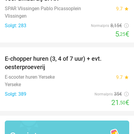
SPAR Vlissingen Pablo Picassoplein
9.7
star
Vlissingen
Solgt: 283
8
,15
€
Normalpris
5
€
,25
favorite_border
E-chopper huren (3, 4 of 7 uur) + evt.
39%
oesterproeverij
E-scooter huren Yerseke
9.7
star
Yerseke
Solgt: 389
35€
Normalpris
21
€
,50