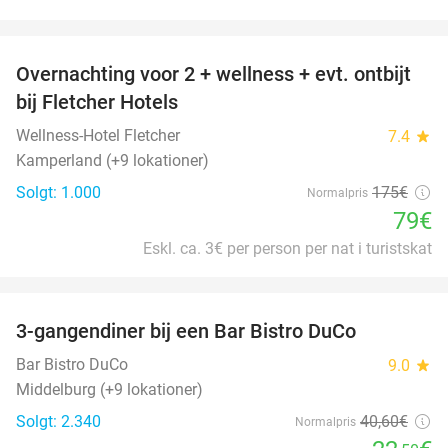
favorite_border
Overnachting voor 2 + wellness + evt. ontbijt
55%
bij Fletcher Hotels
Wellness-Hotel Fletcher
7.4
star
Kamperland (+9 lokationer)
Solgt: 1.000
175€
Normalpris
79€
Eskl. ca. 3€ per person per nat i turistskat
favorite_border
3-gangendiner bij een Bar Bistro DuCo
45%
Bar Bistro DuCo
9.0
star
Middelburg (+9 lokationer)
Solgt: 2.340
40
,60
€
Normalpris