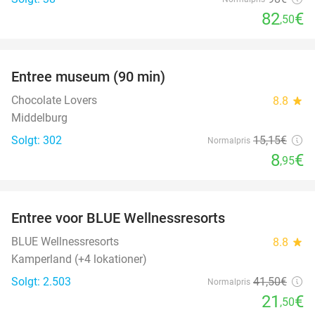
82
€
,50
favorite_border
Entree museum (90 min)
41%
Chocolate Lovers
8.8
star
Middelburg
Solgt: 302
15
,15
€
Normalpris
8
€
,95
favorite_border
Entree voor BLUE Wellnessresorts
48%
BLUE Wellnessresorts
8.8
star
Kamperland (+4 lokationer)
Solgt: 2.503
41
,50
€
Normalpris
21
€
,50