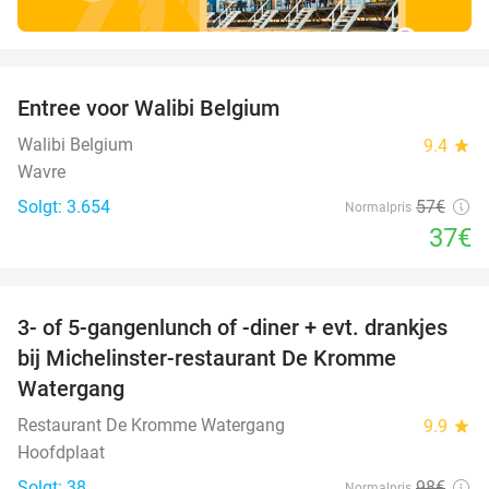
favorite_border
Entree voor Walibi Belgium
35%
Walibi Belgium
9.4
star
Wavre
Solgt: 3.654
57€
Normalpris
37€
favorite_border
3- of 5-gangenlunch of -diner + evt. drankjes
16%
bij Michelinster-restaurant De Kromme
Watergang
Restaurant De Kromme Watergang
9.9
star
Hoofdplaat
Solgt: 38
98€
Normalpris