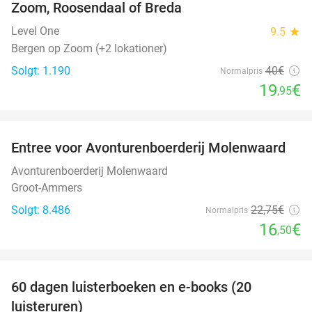
Zoom, Roosendaal of Breda
Level One
9.5
star
Bergen op Zoom (+2 lokationer)
Solgt: 1.190
40€
Normalpris
19
€
,95
favorite_border
Entree voor Avonturenboerderij Molenwaard
27%
Avonturenboerderij Molenwaard
Groot-Ammers
Solgt: 8.486
22
,75
€
Normalpris
16
€
,50
favorite_border
100%
60 dagen luisterboeken en e-books (20
luisteruren)