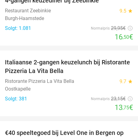
4-gangen keuzediner bij Zeebinkie
45%
Restaurant Zeebinkie
9.5
star
Burgh-Haamstede
Solgt: 1.081
29
,95
€
Normalpris
16
€
,50
favorite_border
Italiaanse 2-gangen keuzelunch bij Ristorante
41%
Pizzeria La Vita Bella
Ristorante Pizzeria La Vita Bella
9.7
star
Oostkapelle
Solgt: 381
23
,15
€
Normalpris
13
€
,75
favorite_border
€40 speeltegoed bij Level One in Bergen op
50%