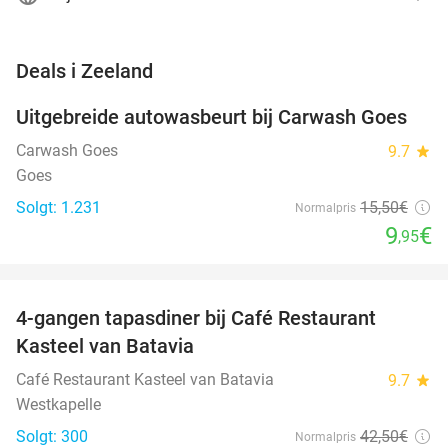
favorite_border
Deals i Zeeland
Uitgebreide autowasbeurt bij Carwash Goes
36%
Carwash Goes
9.7
star
Goes
Solgt: 1.231
15
,50
€
Normalpris
9
€
,95
favorite_border
4-gangen tapasdiner bij Café Restaurant
32%
Kasteel van Batavia
Café Restaurant Kasteel van Batavia
9.7
star
Westkapelle
Solgt: 300
42
,50
€
Normalpris