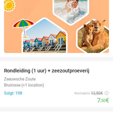
favorite_border
Rondleiding (1 uur) + zeezoutproeverij
40%
Zeeuwsche Zoute
Bruinisse (+1 location)
Solgt: 198
12
,50
€
Normalpris
7
€
,50
favorite_border