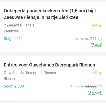
Onbeperkt pannenkoeken eten (1,5 uur) bij 't
67%
Zeeuwse Flensje in hartje Zierikzee
‘t Zeeuwse Flensje
9.9
star
Zierikzee
Solgt: 241
24€
Normalpris
7
€
,95
favorite_border
Entree voor Ouwehands Dierenpark Rhenen
19%
Ouwehands Dierenpark Rhenen
9.5
star
Rhenen
Solgt: 2.583
31
,50
€
Normalpris
25
€
,50
favorite_border