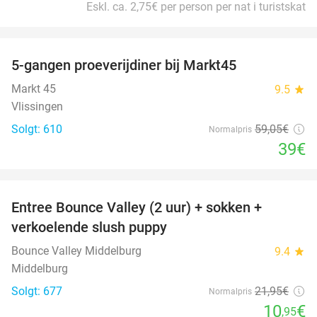
Eskl. ca. 2,75€ per person per nat i turistskat
favorite_border
5-gangen proeverijdiner bij Markt45
34%
Markt 45
9.5
star
Vlissingen
Solgt: 610
59
,05
€
Normalpris
39€
favorite_border
Entree Bounce Valley (2 uur) + sokken +
50%
verkoelende slush puppy
Bounce Valley Middelburg
9.4
star
Middelburg
Solgt: 677
21
,95
€
Normalpris
10
€
,95