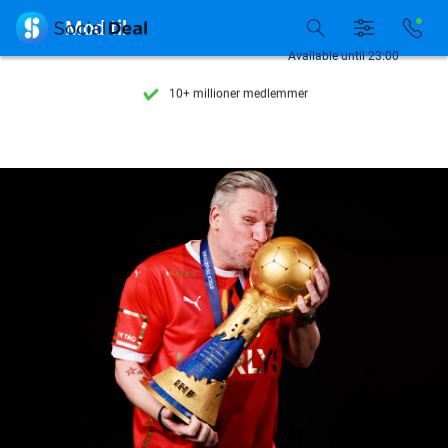
Se flere end 15.000 deals

Mod til
Tilgængelig 7 dage om ugen
Available until 23:00
10+ millioner medlemmer
9,4
baseret på
205.791 anmeldelser
Se flere end 15.000 deals
Tilgængelig 7 dage om ugen
10+ millioner medlemmer