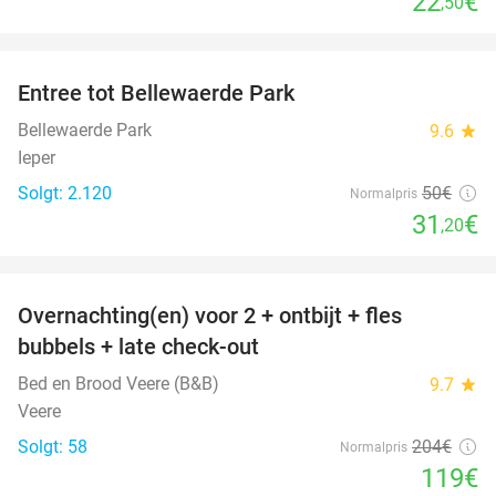
22
€
,50
favorite_border
Entree tot Bellewaerde Park
38%
Bellewaerde Park
9.6
star
Ieper
Solgt: 2.120
50€
Normalpris
31
€
,20
favorite_border
Overnachting(en) voor 2 + ontbijt + fles
42%
bubbels + late check-out
Bed en Brood Veere (B&B)
9.7
star
Veere
Solgt: 58
204€
Normalpris
119€