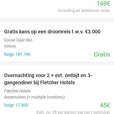
169€
Including all additional costs
favorite_border
Gratis kans op een droomreis t.w.v. €3.000
Social Deal Win
Online
Gratis
Solgt: 181.746
favorite_border
Overnachting voor 2 + evt. ontbijt en 3-
gangendiner bij Fletcher Hotels
Fletcher Hotels
Arnemuiden (+ multiple locations)
45€
Solgt: 17.905
Eskl. ca. 3€ per person per nat i turistskat