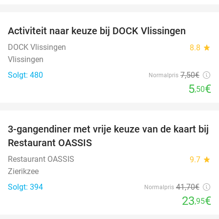
favorite_border
Activiteit naar keuze bij DOCK Vlissingen
27%
DOCK Vlissingen
8.8
star
Vlissingen
Solgt: 480
7
,50
€
Normalpris
5
€
,50
favorite_border
3-gangendiner met vrije keuze van de kaart bij
43%
Restaurant OASSIS
Restaurant OASSIS
9.7
star
Zierikzee
Solgt: 394
41
,70
€
Normalpris
23
€
,95
favorite_border