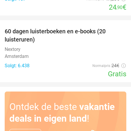
24
€
,90
favorite_border
100%
60 dagen luisterboeken en e-books (20
luisteruren)
Nextory
Amsterdam
Solgt: 6.438
24€
Normalpris
Gratis
Ontdek de beste
vakantie
deals in eigen land
!