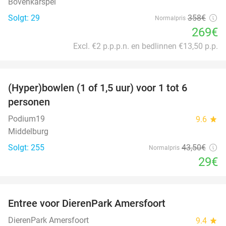
Bovenkarspel
Solgt: 29
358€
Normalpris
269€
Excl. €2 p.p.p.n. en bedlinnen €13,50 p.p.
favorite_border
(Hyper)bowlen (1 of 1,5 uur) voor 1 tot 6
33%
personen
Podium19
9.6
star
Middelburg
Solgt: 255
43
,50
€
Normalpris
29€
favorite_border
Entree voor DierenPark Amersfoort
24%
DierenPark Amersfoort
9.4
star