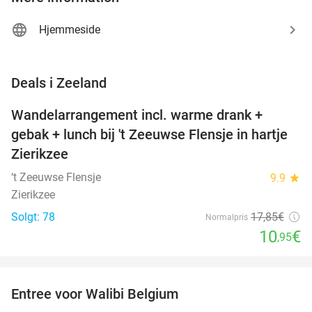
Hjemmeside
favorite_border
Deals i Zeeland
Wandelarrangement incl. warme drank +
39%
NYT I
gebak + lunch bij 't Zeeuwse Flensje in hartje
DAG
Zierikzee
‘t Zeeuwse Flensje
9.9
star
Zierikzee
Solgt: 78
17
,85
€
Normalpris
10
€
,95
favorite_border
Entree voor Walibi Belgium
35%