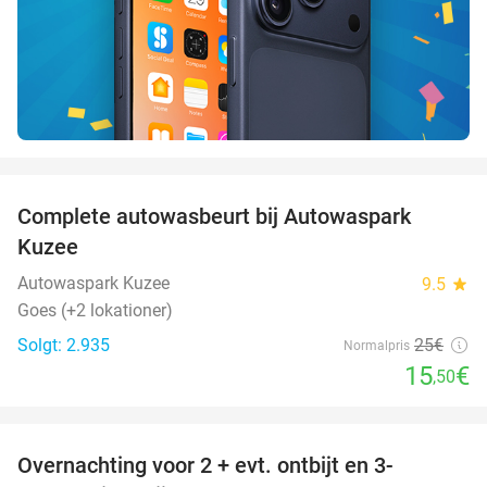
favorite_border
Complete autowasbeurt bij Autowaspark
38%
Kuzee
Autowaspark Kuzee
9.5
star
Goes (+2 lokationer)
Solgt: 2.935
25€
Normalpris
15
€
,50
favorite_border
Overnachting voor 2 + evt. ontbijt en 3-