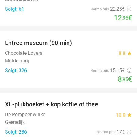
Solgt: 61
22
,25
€
Normalpris
12
€
,95
favorite_border
Entree museum (90 min)
41%
Chocolate Lovers
8.8
star
Middelburg
Solgt: 326
15
,15
€
Normalpris
8
€
,95
favorite_border
XL-plukboeket + kop koffie of thee
41%
De Pompoenwinkel
10.0
star
Geersdijk
Solgt: 286
17€
Normalpris