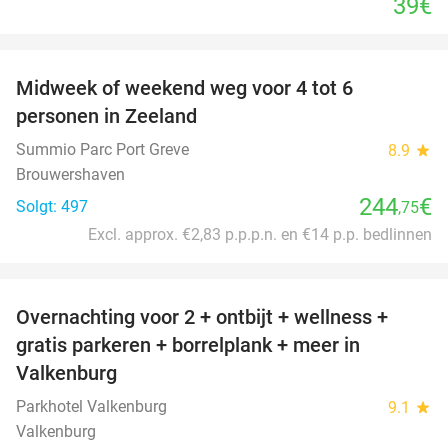
39€
favorite_border
Midweek of weekend weg voor 4 tot 6
personen in Zeeland
Summio Parc Port Greve
8.9
star
Brouwershaven
244
€
Solgt: 497
,75
Excl. approx. €2,83 p.p.p.n. en €14 p.p. bedlinnen
favorite_border
Overnachting voor 2 + ontbijt + wellness +
33%
gratis parkeren + borrelplank + meer in
Valkenburg
Parkhotel Valkenburg
9.1
star
Valkenburg