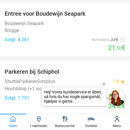
Entree voor Boudewijn Seapark
35%
Boudewijn Seapark
Brugge
Solgt: 4.261
33€
Normalpris
21
€
,50
favorite_border
Parkeren bij Schiphol
36%
ShuttleParkerenSchiphol
7.8
star
Hoofddorp (+1 location)
Solgt: 1.751
54€
Normalpris
34
€
,50
Hjem
I nærheden
Restauranter
Hoteller
Menu