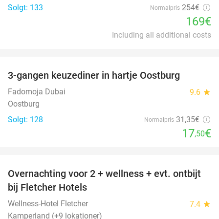
Solgt: 133
254€
Normalpris
169€
Including all additional costs
favorite_border
3-gangen keuzediner in hartje Oostburg
44%
Fadomoja Dubai
9.6
star
Oostburg
Solgt: 128
31
,35
€
Normalpris
17
€
,50
favorite_border
Overnachting voor 2 + wellness + evt. ontbijt
55%
bij Fletcher Hotels
Wellness-Hotel Fletcher
7.4
star
Kamperland (+9 lokationer)