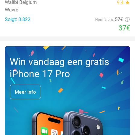
Walibi Belgium
9.4
star
Wavre
Solgt: 3.822
57€
Normalpris
37€
Win vandaag een gratis
iPhone 17 Pro
Meer info