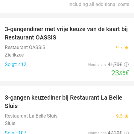
Including all additional costs
favorite_border
3-gangendiner met vrije keuze van de kaart bij
43%
Restaurant OASSIS
Restaurant OASSIS
9.7
star
Zierikzee
Solgt: 412
41
,70
€
Normalpris
23
€
,95
favorite_border
3-gangen keuzediner bij Restaurant La Belle
47%
Sluis
Restaurant La Belle Sluis
9.5
star
Sluis
Solgt: 107
47
,20
€
Normalpris