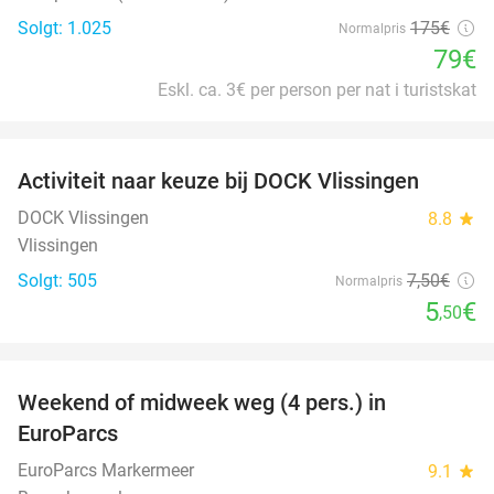
Solgt: 1.025
175€
Normalpris
79€
Eskl. ca. 3€ per person per nat i turistskat
favorite_border
Activiteit naar keuze bij DOCK Vlissingen
27%
DOCK Vlissingen
8.8
star
Vlissingen
Solgt: 505
7
,50
€
Normalpris
5
€
,50
favorite_border
Weekend of midweek weg (4 pers.) in
25%
EuroParcs
EuroParcs Markermeer
9.1
star