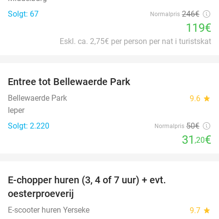
Solgt: 67
246€
Normalpris
119€
Eskl. ca. 2,75€ per person per nat i turistskat
favorite_border
Entree tot Bellewaerde Park
38%
Bellewaerde Park
9.6
star
Ieper
Solgt: 2.220
50€
Normalpris
31
€
,20
favorite_border
E-chopper huren (3, 4 of 7 uur) + evt.
39%
oesterproeverij
E-scooter huren Yerseke
9.7
star