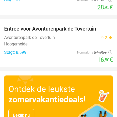
28
€
,95
favorite_border
Entree voor Avonturenpark de Tovertuin
34%
Avonturenpark de Tovertuin
9.2
star
Hoogerheide
Solgt: 8.599
24
,95
€
Normalpris
16
€
,50
Ontdek de leukste
zomervakantiedeals
!
Bekijk nu