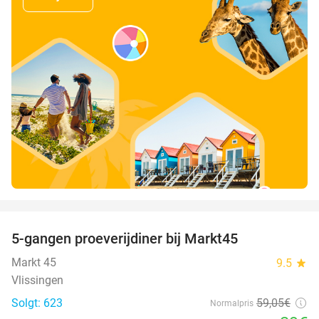
favorite_border
5-gangen proeverijdiner bij Markt45
34%
Markt 45
9.5
star
Vlissingen
Solgt: 623
59
,05
€
Normalpris