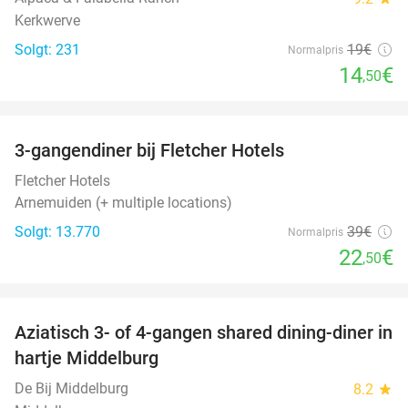
Kerkwerve
Solgt: 231
19€
Normalpris
14
€
,50
favorite_border
3-gangendiner bij Fletcher Hotels
42%
Fletcher Hotels
Arnemuiden (+ multiple locations)
Solgt: 13.770
39€
Normalpris
22
€
,50
favorite_border
Aziatisch 3- of 4-gangen shared dining-diner in
36%
hartje Middelburg
De Bij Middelburg
8.2
star