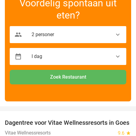
Voordelig spontaan uit
eten?
Zoek Restaurant
favorite_border
Dagentree voor Vitae Wellnessresorts in Goes
49%
Vitae Wellnessresorts
9.6
star