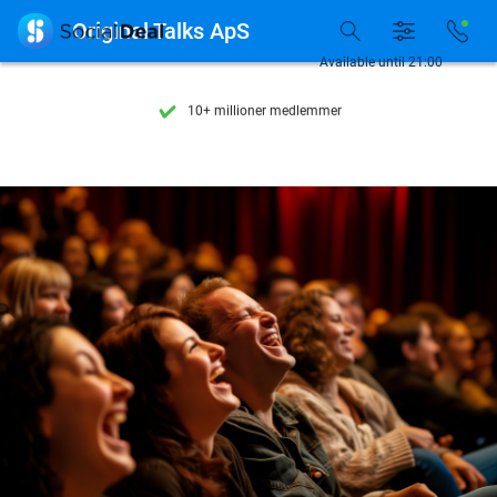
Se flere end 15.000 deals

Original Talks ApS
Tilgængelig 7 dage om ugen
Available until 21:00
10+ millioner medlemmer
9,4
baseret på
206.210 anmeldelser
Se flere end 15.000 deals
Tilgængelig 7 dage om ugen
10+ millioner medlemmer