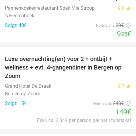
Pannenkoekenrestaurant Spek Mie Stroop
9.0
star
's-Heerenhoek
Solgt: 406
23€
Normalpris
9
€
,95
favorite_border
Luxe overnachting(en) voor 2 + ontbijt +
38%
wellness + evt. 4-gangendiner in Bergen op
Zoom
Grand Hotel De Draak
9.7
star
Bergen op Zoom
Solgt: 154
240€
Normalpris
149€
Eskl. ca. 3,34€ per person per nat i turistskat
favorite_border