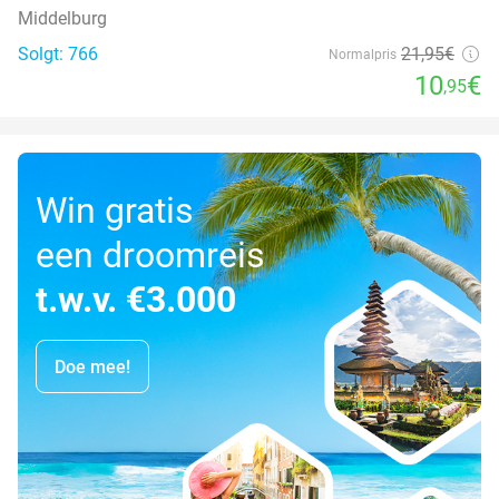
Middelburg
Solgt: 766
21
,95
€
Normalpris
10
€
,95
Win gratis
een droomreis
t.w.v. €3.000
Doe mee!