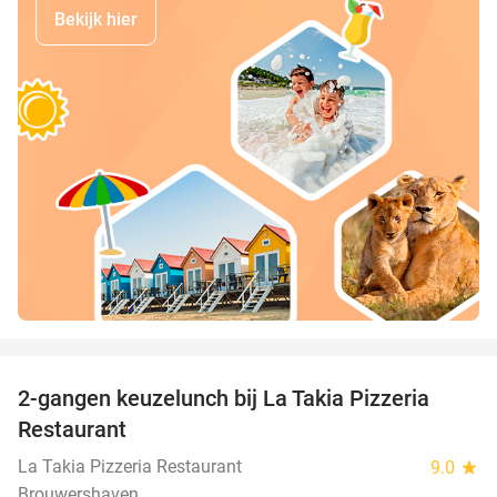
Bekijk hier
favorite_border
2-gangen keuzelunch bij La Takia Pizzeria
42%
Restaurant
La Takia Pizzeria Restaurant
9.0
star
Brouwershaven