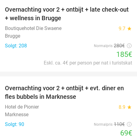
Overnachting voor 2 + ontbijt + late check-out
34%
+ wellness in Brugge
Boutiquehotel Die Swaene
9.7
star
Brugge
Solgt: 208
280€
Normalpris
185€
Eskl. ca. 4€ per person per nat i turistskat
favorite_border
Overnachting voor 2 + ontbijt + evt. diner en
37%
fles bubbels in Marknesse
Hotel de Pionier
8.9
star
Marknesse
Solgt: 90
110€
Normalpris
69€