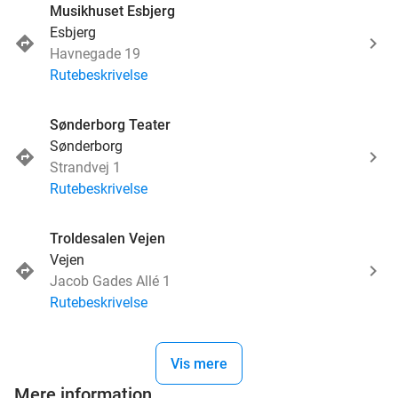
Musikhuset Esbjerg
Esbjerg
Havnegade 19
Rutebeskrivelse
Sønderborg Teater
Sønderborg
Strandvej 1
Rutebeskrivelse
Troldesalen Vejen
Vejen
Jacob Gades Allé 1
Rutebeskrivelse
Vis mere
Mere information