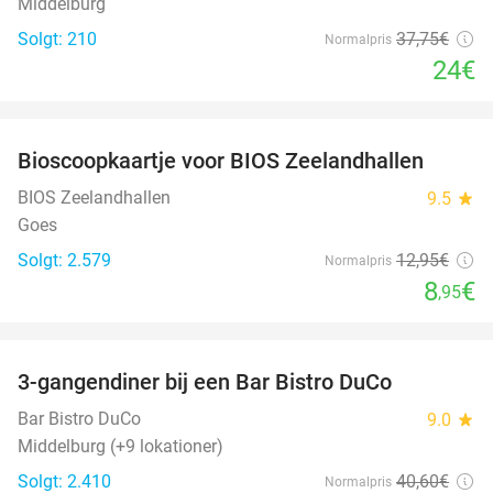
Middelburg
Solgt: 210
37
,75
€
Normalpris
24€
favorite_border
Bioscoopkaartje voor BIOS Zeelandhallen
31%
BIOS Zeelandhallen
9.5
star
Goes
Solgt: 2.579
12
,95
€
Normalpris
8
€
,95
favorite_border
3-gangendiner bij een Bar Bistro DuCo
45%
Bar Bistro DuCo
9.0
star
Middelburg (+9 lokationer)
Solgt: 2.410
40
,60
€
Normalpris