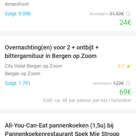
Amersfoort
Solgt: 9.096
31
,50
€
Normalpris
24€
favorite_border
Overnachting(en) voor 2 + ontbijt +
44%
bittergarnituur in Bergen op Zoom
City Hotel Bergen op Zoom
9.5
star
Bergen op Zoom
Solgt: 1.791
123€
Normalpris
69€
Eskl. ca. 4€ per person per nat i turistskat
favorite_border
All-You-Can-Eat pannenkoeken (1,5u) bij
57%
Pannenkoekenrestaurant Spek Mie Stroop