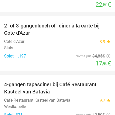
22
€
,50
favorite_border
2- of 3-gangenlunch of -diner à la carte bij
49%
Cote d'Azur
Cote d'Azur
8.9
star
Sluis
Solgt: 1.197
34
,85
€
Normalpris
17
€
,90
favorite_border
4-gangen tapasdiner bij Café Restaurant
32%
Kasteel van Batavia
Café Restaurant Kasteel van Batavia
9.7
star
Westkapelle
Solgt: 321
42
,50
€
Normalpris