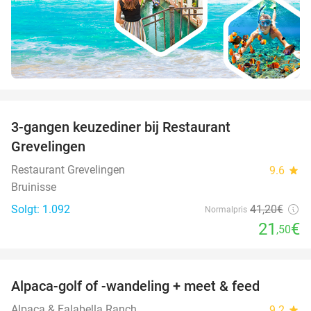
favorite_border
3-gangen keuzediner bij Restaurant
48%
Grevelingen
Restaurant Grevelingen
9.6
star
Bruinisse
Solgt: 1.092
41
,20
€
Normalpris
21
€
,50
favorite_border
Alpaca-golf of -wandeling + meet & feed
24%
Alpaca & Falabella Ranch
9.2
star