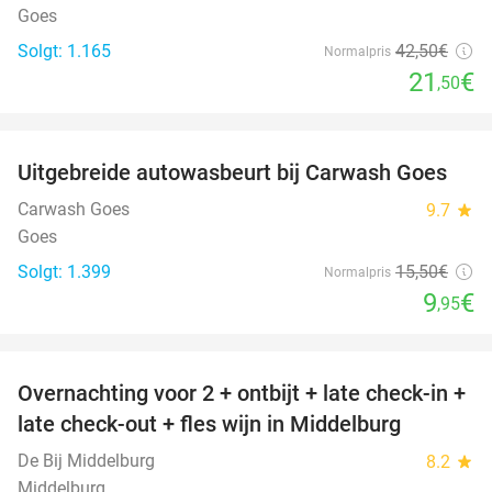
Goes
Solgt: 1.165
42
,50
€
Normalpris
21
€
,50
favorite_border
Uitgebreide autowasbeurt bij Carwash Goes
36%
Carwash Goes
9.7
star
Goes
Solgt: 1.399
15
,50
€
Normalpris
9
€
,95
favorite_border
Overnachting voor 2 + ontbijt + late check-in +
52%
late check-out + fles wijn in Middelburg
De Bij Middelburg
8.2
star
Middelburg