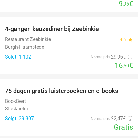
9
€
,95
favorite_border
4-gangen keuzediner bij Zeebinkie
45%
Restaurant Zeebinkie
9.5
star
Burgh-Haamstede
Solgt: 1.102
29
,95
€
Normalpris
16
€
,50
favorite_border
100%
75 dagen gratis luisterboeken en e-books
BookBeat
Stockholm
Solgt: 39.307
22
,47
€
Normalpris
Gratis
favorite_border