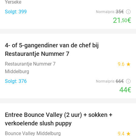
Yerseke
Solgt: 399
35€
Normalpris
21
€
,50
favorite_border
4- of 5-gangendiner van de chef bij
33%
Restaurantje Nummer 7
Restaurantje Nummer 7
9.6
star
Middelburg
Solgt: 376
66€
Normalpris
44€
favorite_border
Entree Bounce Valley (2 uur) + sokken +
50%
verkoelende slush puppy
Bounce Valley Middelburg
9.4
star