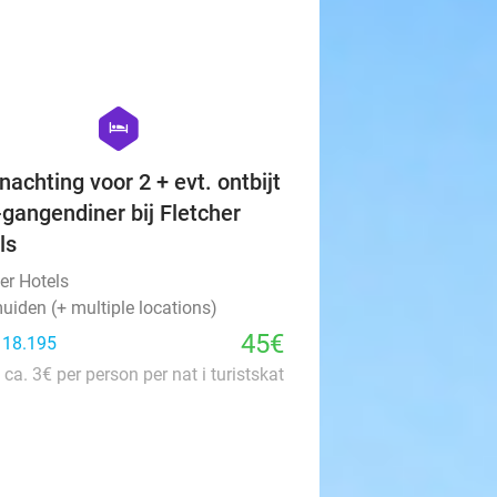
favorite_border
hexagon
hotel
nachting voor 2 + evt. ontbijt
-gangendiner bij Fletcher
ls
er Hotels
uiden (+ multiple locations)
45€
: 18.195
 ca. 3€ per person per nat i turistskat