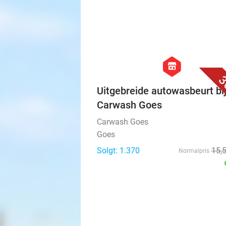
hexagon
store
3
Uitgebreide autowasbeurt bi
Carwash Goes
Carwash Goes
Goes
Solgt: 1.370
15
,
Normalpris