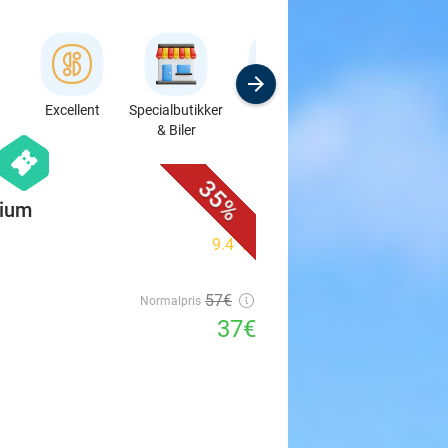
Excellent
Specialbutikker
Sport
Kursus &
& Biler
Workshops
favorite_border
hexagon
events
35%
gium
9.4
star
57€
Normalpris
37€