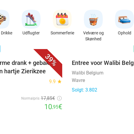
Drikke
Udflugter
Sommerferie
Velvære og
Ophold
Skønhed
favorite_border
n
39%
rme drank + gebak +
Entree voor Walibi Bel
n hartje Zierikzee
Walibi Belgium
Wavre
9.9
star
Solgt: 3.802
17
,85
€
Normalpris
10
€
,95