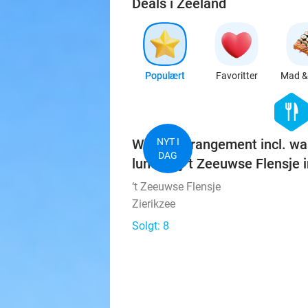
Deals i Zeeland
Populært
Favoritter
Mad & 
hexago
food
Wandelarrangement incl. wa
NYT I
DAG
lunch bij 't Zeeuwse Flensje i
‘t Zeeuwse Flensje
Zierikzee
Solgt: 8