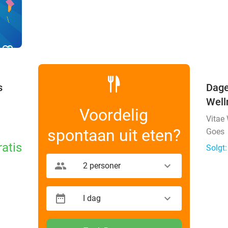
favorite_border
s
Dage
Well
Voordelig
Vitae
spontaan uit eten?
Goes
ratis
Solgt:
2 personer
I dag