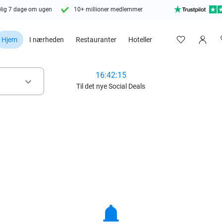
lig 7 dage om ugen
10+ millioner medlemmer
Hjem
I nærheden
Restauranter
Hoteller
16:42:14
keyboard_arrow_down
Til det nye Social Deals
notifications