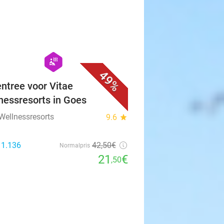
favorite_border
hexagon
wellness
49%
ntree voor Vitae
nessresorts in Goes
 Wellnessresorts
9.6
star
 1.136
42
,50
€
Normalpris
21
€
,50