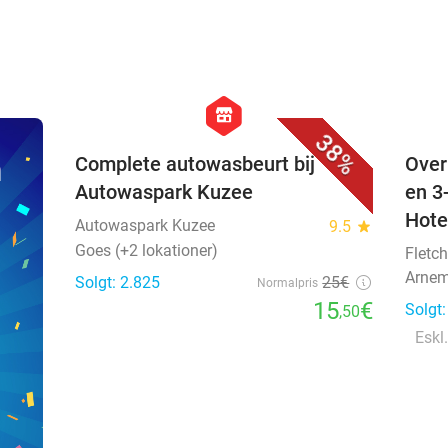
favorite_border
hexagon
store
38%
n
Complete autowasbeurt bij
Over
Autowaspark Kuzee
en 3
Hote
Autowaspark Kuzee
9.5
star
Goes (+2 lokationer)
Fletch
Arnem
Solgt: 2.825
25€
Normalpris
15
€
Solgt
,50
Eskl.