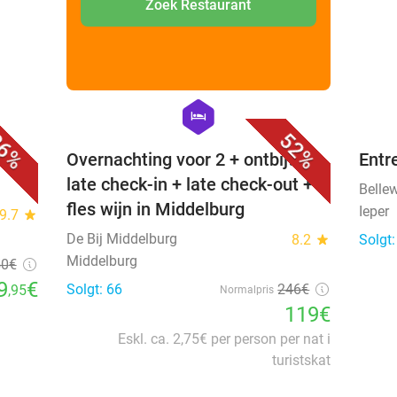
Zoek Restaurant
favorite_border
favorite_border
hexagon
hotel
6%
52%
j
Overnachting voor 2 + ontbijt +
Entr
late check-in + late check-out +
Belle
fles wijn in Middelburg
Ieper
9.7
star
De Bij Middelburg
8.2
star
Solgt:
Middelburg
50
€
9
€
Solgt: 66
246€
,95
Normalpris
119€
Eskl. ca. 2,75€ per person per nat i