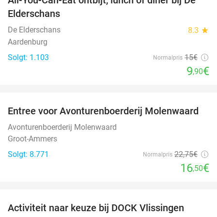
34%
Elderschans
De Elderschans
8.3
star
Aardenburg
Solgt: 1.103
15€
Normalpris
9
€
,90
favorite_border
Entree voor Avonturenboerderij Molenwaard
27%
Avonturenboerderij Molenwaard
Groot-Ammers
Solgt: 8.771
22
,75
€
Normalpris
16
€
,50
favorite_border
Activiteit naar keuze bij DOCK Vlissingen
27%