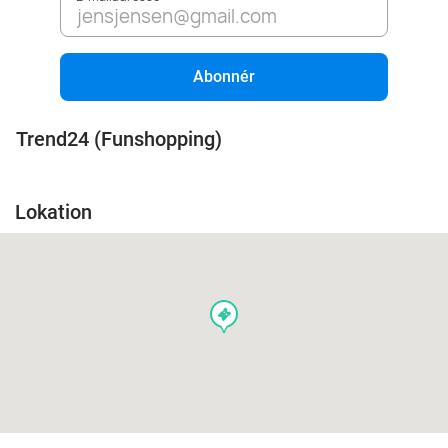
Abonnér
Trend24 (Funshopping)
Lokation
events