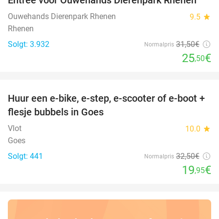
19%
Ouwehands Dierenpark Rhenen
9.5
star
Rhenen
Solgt: 3.932
31
,50
€
Normalpris
25
€
,50
favorite_border
Huur een e-bike, e-step, e-scooter of e-boot +
39%
flesje bubbels in Goes
Vlot
10.0
star
Goes
Solgt: 441
32
,50
€
Normalpris
19
€
,95