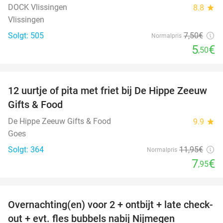
DOCK Vlissingen
8.8
star
Vlissingen
Solgt: 505
7
,50
€
Normalpris
5
€
,50
favorite_border
12 uurtje of pita met friet bij De Hippe Zeeuw
33%
Gifts & Food
De Hippe Zeeuw Gifts & Food
9.9
star
Goes
Solgt: 364
11
,95
€
Normalpris
7
€
,95
favorite_border
Overnachting(en) voor 2 + ontbijt + late check-
53%
out + evt. fles bubbels nabij Nijmegen