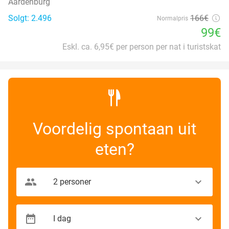
Aardenburg
Solgt: 2.496
166€
Normalpris
99€
Eskl. ca. 6,95€ per person per nat i turistskat
Voordelig spontaan uit
eten?