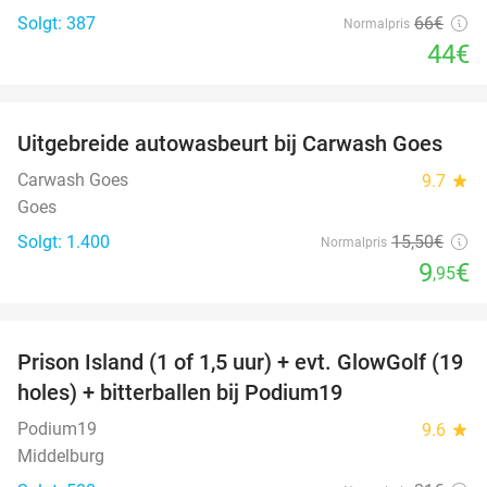
Solgt: 387
66€
Normalpris
44€
favorite_border
Uitgebreide autowasbeurt bij Carwash Goes
36%
Carwash Goes
9.7
star
Goes
Solgt: 1.400
15
,50
€
Normalpris
9
€
,95
favorite_border
Prison Island (1 of 1,5 uur) + evt. GlowGolf (19
36%
holes) + bitterballen bij Podium19
Podium19
9.6
star
Middelburg