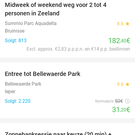
Midweek of weekend weg voor 2 tot 4
personen in Zeeland
Summio Parc Aquadelta
8.6
star
Bruinisse
182
€
Solgt: 813
,40
Excl. approx. €2,83 p.p.p.n. en €14 p.p. bedlinnen
favorite_border
Entree tot Bellewaerde Park
38%
Bellewaerde Park
9.6
star
Ieper
Solgt: 2.220
50€
Normalpris
31
€
,20
favorite_border
Zonnebanksessie naar keuze (20 min) +