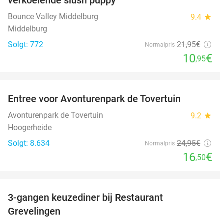
Bounce Valley Middelburg
9.4
star
Middelburg
Solgt: 772
21
,95
€
Normalpris
10
€
,95
favorite_border
Entree voor Avonturenpark de Tovertuin
34%
Avonturenpark de Tovertuin
9.2
star
Hoogerheide
Solgt: 8.634
24
,95
€
Normalpris
16
€
,50
favorite_border
3-gangen keuzediner bij Restaurant
48%
Grevelingen