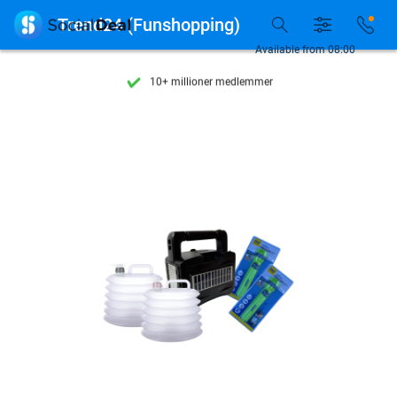
Se flere end 15.000 deals

Trend24 (Funshopping)
Tilgængelig 7 dage om ugen
Available from 08:00
10+ millioner medlemmer
9,4
baseret på
206.261 anmeldelser
Se flere end 15.000 deals
Tilgængelig 7 dage om ugen
10+ millioner medlemmer