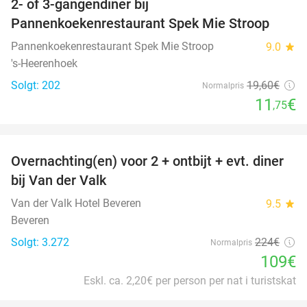
2- of 3-gangendiner bij
40%
Pannenkoekenrestaurant Spek Mie Stroop
Pannenkoekenrestaurant Spek Mie Stroop
9.0
star
's-Heerenhoek
Solgt: 202
19
,60
€
Normalpris
11
€
,75
favorite_border
Overnachting(en) voor 2 + ontbijt + evt. diner
51%
bij Van der Valk
Van der Valk Hotel Beveren
9.5
star
Beveren
Solgt: 3.272
224€
Normalpris
109€
Eskl. ca. 2,20€ per person per nat i turistskat
favorite_border