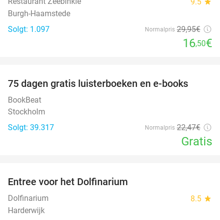
Restaurant Zeebinkie
9.5
star
Burgh-Haamstede
Solgt: 1.097
29
,95
€
Normalpris
16
€
,50
favorite_border
100%
75 dagen gratis luisterboeken en e-books
BookBeat
Stockholm
Solgt: 39.317
22
,47
€
Normalpris
Gratis
favorite_border
Entree voor het Dolfinarium
36%
Dolfinarium
8.5
star
Harderwijk