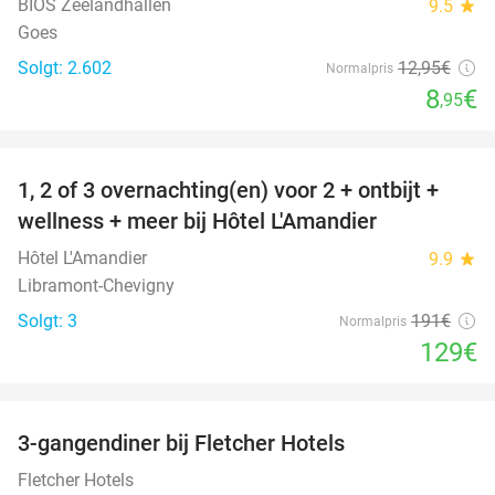
BIOS Zeelandhallen
9.5
star
Goes
Solgt: 2.602
12
,95
€
Normalpris
8
€
,95
favorite_border
1, 2 of 3 overnachting(en) voor 2 + ontbijt +
32%
NYT I
wellness + meer bij Hôtel L'Amandier
DAG
Hôtel L'Amandier
9.9
star
Libramont-Chevigny
Solgt: 3
191€
Normalpris
129€
favorite_border
3-gangendiner bij Fletcher Hotels
42%
Fletcher Hotels