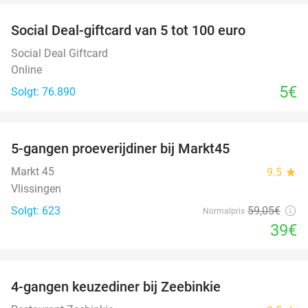
Social Deal-giftcard van 5 tot 100 euro
Social Deal Giftcard
Online
5€
Solgt: 76.890
favorite_border
5-gangen proeverijdiner bij Markt45
34%
Markt 45
9.5
star
Vlissingen
Solgt: 623
59
,05
€
Normalpris
39€
favorite_border
4-gangen keuzediner bij Zeebinkie
45%