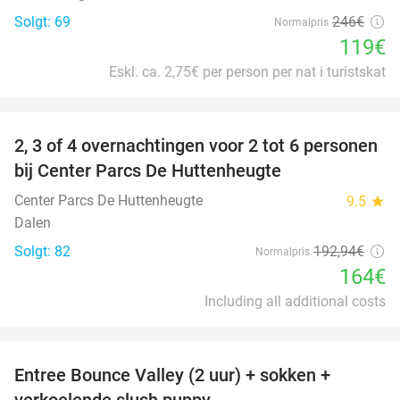
Solgt: 69
246€
Normalpris
119€
Eskl. ca. 2,75€ per person per nat i turistskat
favorite_border
2, 3 of 4 overnachtingen voor 2 tot 6 personen
15%
bij Center Parcs De Huttenheugte
Center Parcs De Huttenheugte
9.5
star
Dalen
Solgt: 82
192
,94
€
Normalpris
164€
Including all additional costs
favorite_border
Entree Bounce Valley (2 uur) + sokken +
50%
verkoelende slush puppy