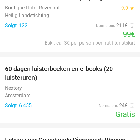
Boutique Hotel Rozenhof
9.0
star
Heilig Landstichting
Solgt: 122
211€
Normalpris
99€
Eskl. ca. 3€ per person per nat i turistskat
favorite_border
100%
60 dagen luisterboeken en e-books (20
luisteruren)
Nextory
Amsterdam
Solgt: 6.455
24€
Normalpris
Gratis
favorite_border
Entree voor Ouwehands Dierenpark Rhenen