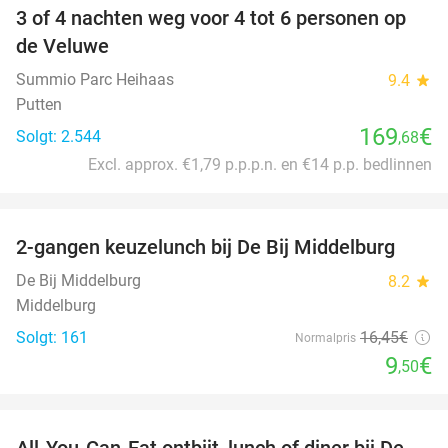
3 of 4 nachten weg voor 4 tot 6 personen op
de Veluwe
Summio Parc Heihaas
9.4
star
Putten
169
€
Solgt: 2.544
,68
Excl. approx. €1,79 p.p.p.n. en €14 p.p. bedlinnen
favorite_border
2-gangen keuzelunch bij De Bij Middelburg
42%
De Bij Middelburg
8.2
star
Middelburg
Solgt: 161
16
,45
€
Normalpris
9
€
,50
favorite_border
All-You-Can-Eat ontbijt, lunch of diner bij De