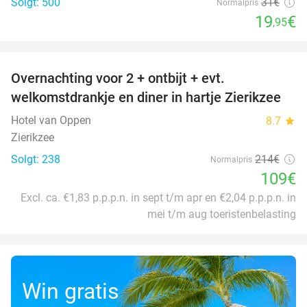
Solgt: 500
31€
Normalpris
19
€
,95
favorite_border
Overnachting voor 2 + ontbijt + evt.
49%
welkomstdrankje en diner in hartje Zierikzee
Hotel van Oppen
8.7
star
Zierikzee
Solgt: 238
214€
Normalpris
109€
Excl. ca. €1,83 p.p.p.n. in sept t/m apr en €2,04 p.p.p.n. in
mei t/m aug toeristenbelasting
Win gratis