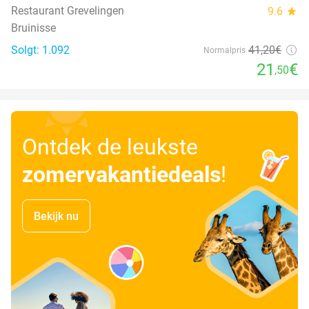
Restaurant Grevelingen
9.6
star
Bruinisse
Solgt: 1.092
41
,20
€
Normalpris
21
€
,50
Ontdek de leukste
zomervakantiedeals
!
Bekijk nu