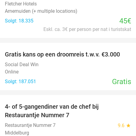
Fletcher Hotels
Arnemuiden (+ multiple locations)
45€
Solgt: 18.335
Eskl. ca. 3€ per person per nat i turistskat
favorite_border
Gratis kans op een droomreis t.w.v. €3.000
Social Deal Win
Online
Gratis
Solgt: 187.051
favorite_border
4- of 5-gangendiner van de chef bij
33%
Restaurantje Nummer 7
Restaurantje Nummer 7
9.6
star
Middelburg