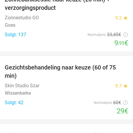
70%
verzorgingsproduct
Zonnestudio GO
9.2
star
Goes
Solgt: 137
33
,45
€
Normalpris
9
€
,95
favorite_border
Gezichtsbehandeling naar keuze (60 of 75
52%
min)
Skin Studio Szar
9.7
star
Wissenkerke
Solgt: 42
60€
Normalpris
29€
favorite_border