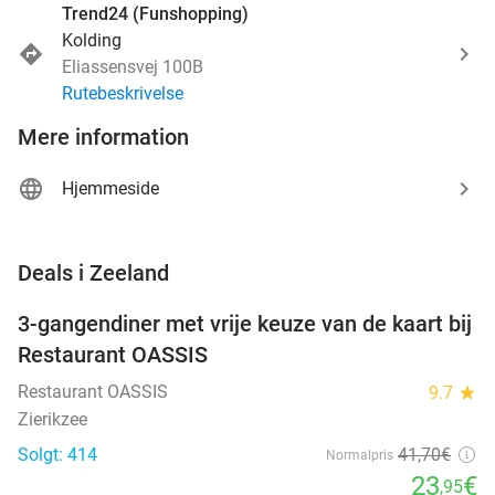
Trend24 (Funshopping)
Kolding
Eliassensvej 100B
Rutebeskrivelse
Mere information
Hjemmeside
favorite_border
Deals i Zeeland
3-gangendiner met vrije keuze van de kaart bij
43%
Restaurant OASSIS
Restaurant OASSIS
9.7
star
Zierikzee
Solgt: 414
41
,70
€
Normalpris
23
€
,95