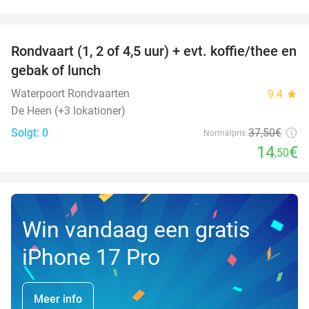
favorite_border
Rondvaart (1, 2 of 4,5 uur) + evt. koffie/thee en
61%
NYT I
gebak of lunch
DAG
Waterpoort Rondvaarten
9.4
star
De Heen (+3 lokationer)
Solgt: 0
37
,50
€
Normalpris
14
€
,50
Win vandaag een gratis
iPhone 17 Pro
Meer info