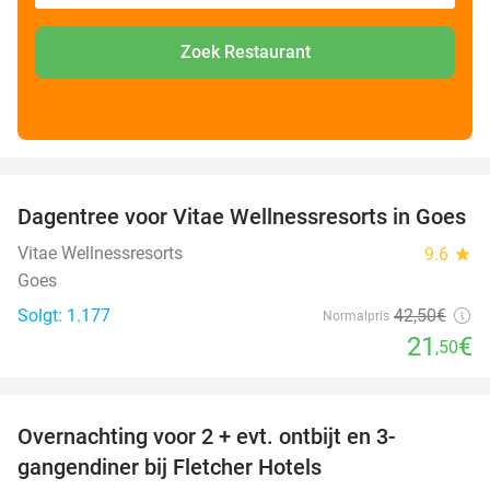
Zoek Restaurant
favorite_border
Dagentree voor Vitae Wellnessresorts in Goes
49%
Vitae Wellnessresorts
9.6
star
Goes
Solgt: 1.177
42
,50
€
Normalpris
21
€
,50
favorite_border
Overnachting voor 2 + evt. ontbijt en 3-
gangendiner bij Fletcher Hotels