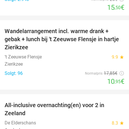
15
€
,50
favorite_border
Wandelarrangement incl. warme drank +
39%
gebak + lunch bij 't Zeeuwse Flensje in hartje
Zierikzee
‘t Zeeuwse Flensje
9.9
star
Zierikzee
Solgt: 96
17
,85
€
Normalpris
10
€
,95
favorite_border
All-inclusive overnachting(en) voor 2 in
40%
Zeeland
De Elderschans
8.3
star