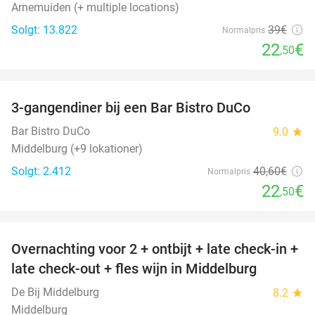
Arnemuiden (+ multiple locations)
Solgt: 13.822
39€
Normalpris
22
€
,50
favorite_border
3-gangendiner bij een Bar Bistro DuCo
45%
Bar Bistro DuCo
9.0
star
Middelburg (+9 lokationer)
Solgt: 2.412
40
,60
€
Normalpris
22
€
,50
favorite_border
Overnachting voor 2 + ontbijt + late check-in +
52%
late check-out + fles wijn in Middelburg
De Bij Middelburg
8.2
star
Middelburg