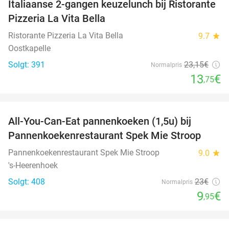
Italiaanse 2-gangen keuzelunch bij Ristorante
41%
Pizzeria La Vita Bella
Ristorante Pizzeria La Vita Bella
9.7
star
Oostkapelle
Solgt: 391
23
,15
€
Normalpris
13
€
,75
favorite_border
All-You-Can-Eat pannenkoeken (1,5u) bij
57%
Pannenkoekenrestaurant Spek Mie Stroop
Pannenkoekenrestaurant Spek Mie Stroop
9.0
star
's-Heerenhoek
Solgt: 408
23€
Normalpris
9
€
,95
favorite_border