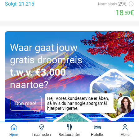
Solgt: 21.215
29€
Normalpris
18
€
,50
Waar gaat jouw
gratis droomreis
t.w.v. €3.000
naartoe?
Doe mee!
Hjem
I nærheden
Restauranter
Hoteller
Menu