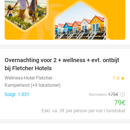
favorite_border
Overnachting voor 2 + wellness + evt. ontbijt
55%
bij Fletcher Hotels
Wellness-Hotel Fletcher
7.4
star
Kamperland (+9 lokationer)
Solgt: 1.031
175€
Normalpris
79€
Eskl. ca. 3€ per person per nat i turistskat
favorite_border