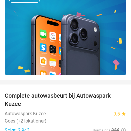
favorite_border
Complete autowasbeurt bij Autowaspark
38%
Kuzee
Autowaspark Kuzee
9.5
star
Goes (+2 lokationer)
Solgt: 2.943
25€
Normalpris