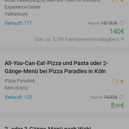
Hotel Valkenburg by Mercure - Next to Shimano
9.1
star
Experience Center
Valkenburg
Verkauft: 177
157
,82
€
Regulär
140€
Exkl. ca. 5,75€ Fremdenverkehrsabgabe p. P.
favorite_border
All-You-Can-Eat-Pizza und Pasta oder 2-
40%
Gänge-Menü bei Pizza Paradies in Köln
Pizza Paradies
7.2
star
Köln (6 km)
Verkauft: 123
14
,85
€
Regulär
8
€
,90
favorite_border