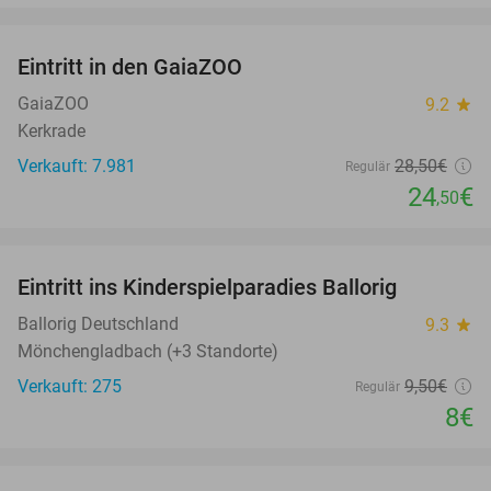
favorite_border
Eintritt in den GaiaZOO
14%
GaiaZOO
9.2
star
Kerkrade
Verkauft: 7.981
28
,50
€
Regulär
24
€
,50
favorite_border
Eintritt ins Kinderspielparadies Ballorig
16%
Ballorig Deutschland
9.3
star
Mönchengladbach (+3 Standorte)
Verkauft: 275
9
,50
€
Regulär
8€
favorite_border