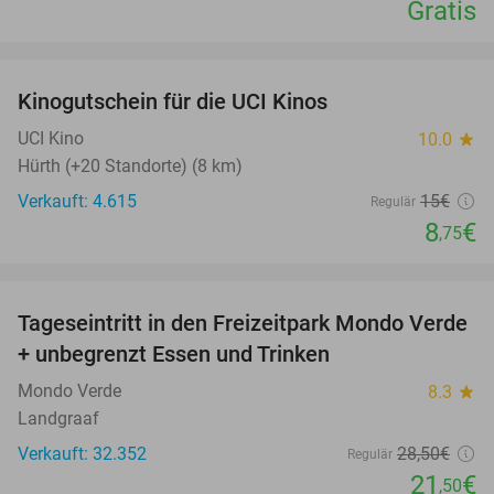
Gratis
favorite_border
Kinogutschein für die UCI Kinos
42%
UCI Kino
10.0
star
Hürth (+20 Standorte) (8 km)
Verkauft: 4.615
15€
Regulär
8
€
,75
favorite_border
Tageseintritt in den Freizeitpark Mondo Verde
25%
+ unbegrenzt Essen und Trinken
Mondo Verde
8.3
star
Landgraaf
Verkauft: 32.352
28
,50
€
Regulär
21
€
,50