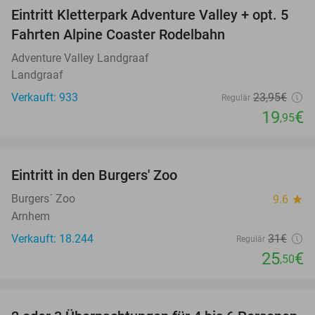
Eintritt Kletterpark Adventure Valley + opt. 5
17%
Fahrten Alpine Coaster Rodelbahn
Adventure Valley Landgraaf
Landgraaf
Verkauft: 933
23
,95
€
Regulär
19
€
,95
favorite_border
Eintritt in den Burgers' Zoo
18%
Burgers´ Zoo
9.6
star
Arnhem
Verkauft: 18.244
31€
Regulär
25
€
,50
favorite_border