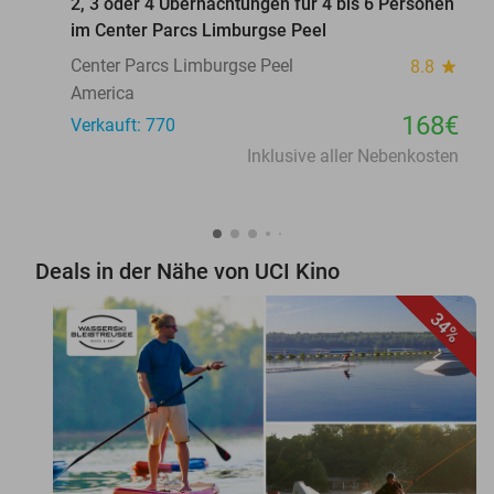
2, 3 oder 4 Übernachtungen für 4 bis 6 Personen
im Center Parcs Limburgse Peel
Center Parcs Limburgse Peel
8.8
star
America
168€
Verkauft: 770
Inklusive aller Nebenkosten
Deals in der Nähe von UCI Kino
34%