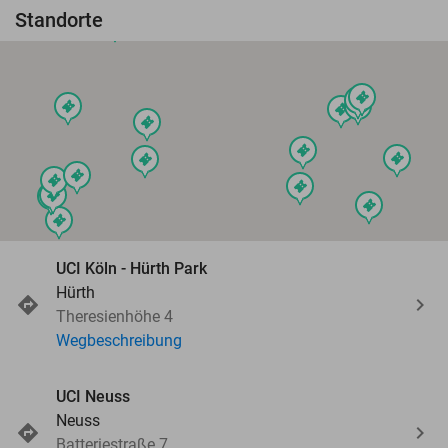
Standorte
events
events
events
events
events
events
events
events
events
events
events
events
events
events
events
events
events
events
events
UCI Köln - Hürth Park
Hürth
Theresienhöhe 4
events
Wegbeschreibung
UCI Neuss
Neuss
Batteriestraße 7