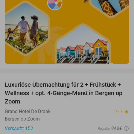
favorite_border
Luxuriöse Übernachtung für 2 + Frühstück +
38%
Wellness + opt. 4-Gänge-Menü in Bergen op
Zoom
Grand Hotel De Draak
9.7
star
Bergen op Zoom
Verkauft: 152
240€
Regulär