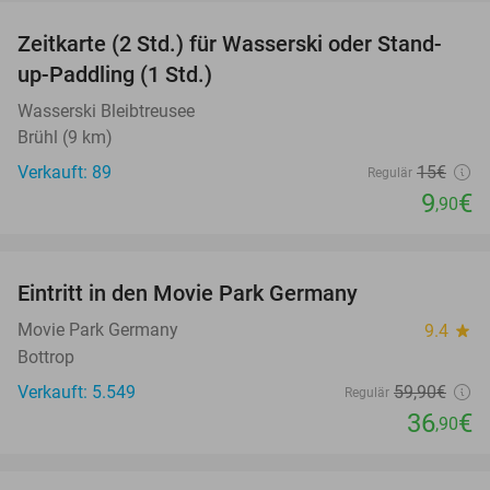
Zeitkarte (2 Std.) für Wasserski oder Stand-
34%
up-Paddling (1 Std.)
Wasserski Bleibtreusee
Brühl (9 km)
Verkauft: 89
15€
Regulär
9
€
,90
favorite_border
Eintritt in den Movie Park Germany
38%
Movie Park Germany
9.4
star
Bottrop
Verkauft: 5.549
59
,90
€
Regulär
36
€
,90
favorite_border