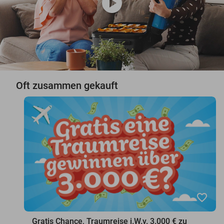
play_circle
Oft zusammen gekauft
favorite_border
Gratis Chance, Traumreise i.W.v. 3.000 € zu