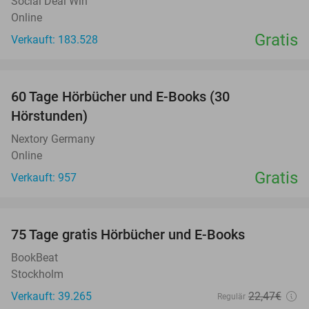
Social Deal Win
Online
Gratis
Verkauft: 183.528
favorite_border
60 Tage Hörbücher und E-Books (30
Hörstunden)
Nextory Germany
Online
Gratis
Verkauft: 957
favorite_border
100%
75 Tage gratis Hörbücher und E-Books
BookBeat
Stockholm
Verkauft: 39.265
22
,47
€
Regulär