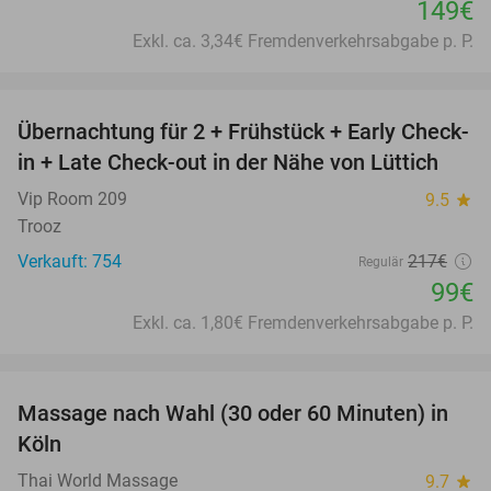
149€
Exkl. ca. 3,34€ Fremdenverkehrsabgabe p. P.
favorite_border
Übernachtung für 2 + Frühstück + Early Check-
54%
in + Late Check-out in der Nähe von Lüttich
Vip Room 209
9.5
star
Trooz
Verkauft: 754
217€
Regulär
99€
Exkl. ca. 1,80€ Fremdenverkehrsabgabe p. P.
favorite_border
Massage nach Wahl (30 oder 60 Minuten) in
33%
SOLD
Köln
OUT
Thai World Massage
9.7
star