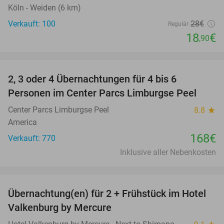
Köln - Weiden (6 km)
Verkauft: 100
28€
Regulär
18
€
,90
favorite_border
2, 3 oder 4 Übernachtungen für 4 bis 6
Personen im Center Parcs Limburgse Peel
Center Parcs Limburgse Peel
8.8
star
America
168€
Verkauft: 770
Inklusive aller Nebenkosten
favorite_border
Übernachtung(en) für 2 + Frühstück im Hotel
11%
Valkenburg by Mercure