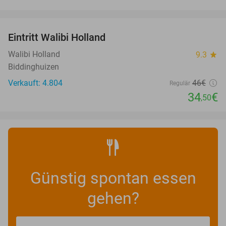
favorite_border
Eintritt Walibi Holland
25%
Walibi Holland
9.3
star
Biddinghuizen
Verkauft: 4.804
46€
Regulär
34
€
,50
Günstig spontan essen
gehen?