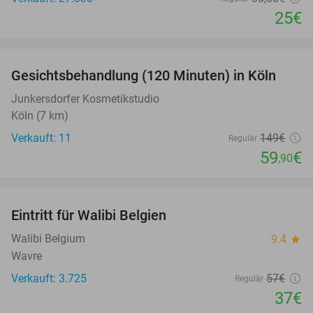
25€
favorite_border
Gesichtsbehandlung (120 Minuten) in Köln
60%
Junkersdorfer Kosmetikstudio
Köln (7 km)
Verkauft: 11
149€
Regulär
59
€
,90
favorite_border
Eintritt für Walibi Belgien
35%
Walibi Belgium
9.4
star
Wavre
Verkauft: 3.725
57€
Regulär
37€