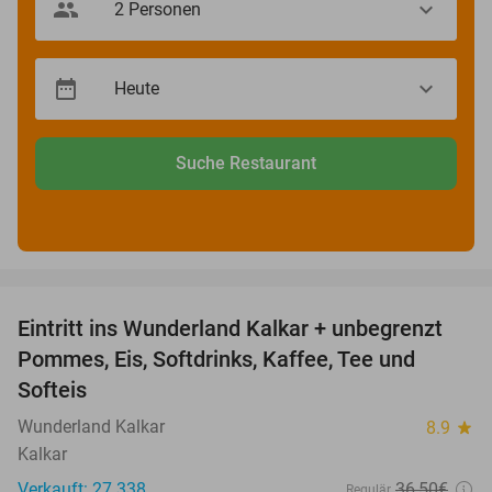
Suche Restaurant
favorite_border
Eintritt ins Wunderland Kalkar + unbegrenzt
32%
Pommes, Eis, Softdrinks, Kaffee, Tee und
Softeis
Wunderland Kalkar
8.9
star
Kalkar
Verkauft: 27.338
36
,50
€
Regulär