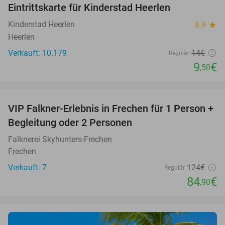
Eintrittskarte für Kinderstad Heerlen
32%
Kinderstad Heerlen
8.9
star
Heerlen
Verkauft: 10.179
14€
Regulär
9
€
,50
favorite_border
VIP Falkner-Erlebnis in Frechen für 1 Person +
32%
Begleitung oder 2 Personen
Falknerei Skyhunters-Frechen
Frechen
Verkauft: 7
124€
Regulär
84
€
,90