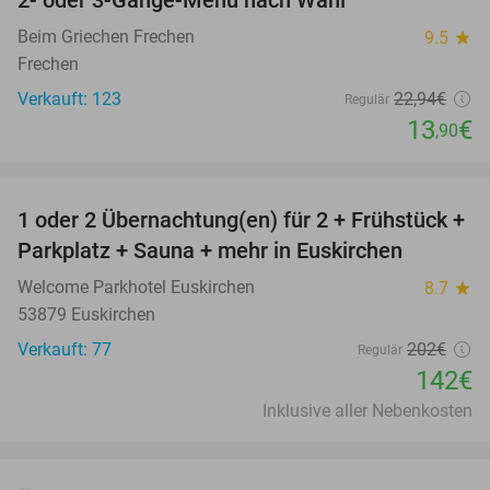
2- oder 3-Gänge-Menü nach Wahl
39%
Beim Griechen Frechen
9.5
star
Frechen
Verkauft: 123
22
,94
€
Regulär
13
€
,90
favorite_border
1 oder 2 Übernachtung(en) für 2 + Frühstück +
30%
Parkplatz + Sauna + mehr in Euskirchen
Welcome Parkhotel Euskirchen
8.7
star
53879 Euskirchen
Verkauft: 77
202€
Regulär
142€
Inklusive aller Nebenkosten
favorite_border