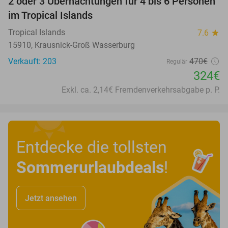
2 oder 3 Übernachtungen für 4 bis 6 Personen
31%
im Tropical Islands
Tropical Islands
7.6
star
15910, Krausnick-Groß Wasserburg
Verkauft: 203
470€
Regulär
324€
Exkl. ca. 2,14€ Fremdenverkehrsabgabe p. P.
Entdecke die tollsten
Sommerurlaubdeals
!
Jetzt ansehen