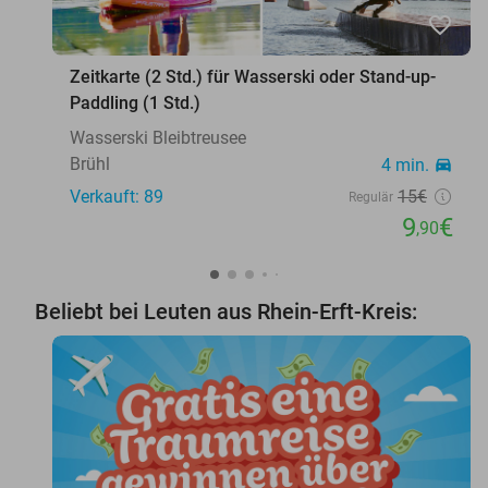
favorite_border
Zeitkarte (2 Std.) für Wasserski oder Stand-up-
Paddling (1 Std.)
Wasserski Bleibtreusee
Brühl
4 min.
directions_car
Verkauft: 89
15€
Regulär
9
€
,90
Beliebt bei Leuten aus Rhein-Erft-Kreis: