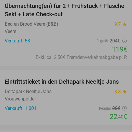
Übernachtung(en) für 2 + Frühstück + Flasche
42%
Sekt + Late Check-out
Bed en Brood Veere (B&B)
9.7
star
Veere
Verkauft: 58
204€
Regulär
119€
Exkl. ca. 2,50€ Fremdenverkehrsabgabe p. P.
favorite_border
Eintrittsticket in den Deltapark Neeltje Jans
20%
Deltapark Neeltje Jans
8.8
star
Vrouwenpolder
Verkauft: 1.001
28€
Regulär
22
€
,40
favorite_border