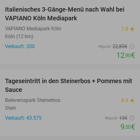
Italienisches 3-Gänge-Menü nach Wahl bei
44%
VAPIANO Köln Mediapark
VAPIANO Mediapark Köln
7.8
star
Köln (12 km)
Verkauft: 200
22
,85
€
Regulär
12
€
,90
favorite_border
Tageseintritt in den Steinerbos + Pommes mit
37%
Sauce
Belevenispark Steinerbos
8.9
star
Stein
Verkauft: 43.575
15€
Regulär
9
€
,50
favorite_border