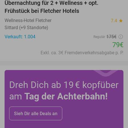
Übernachtung für 2 + Wellness + opt.
55%
Frühstück bei Fletcher Hotels
Wellness-Hotel Fletcher
7.4
star
Sittard (+9 Standorte)
Verkauft: 1.004
175€
Regulär
79€
Exkl. ca. 3€ Fremdenverkehrsabgabe p. P.
Dreh Dich ab 19 € kopfüber
am
Tag der Achterbahn!
Sieh Dir alle Deals an