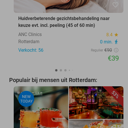
favorite_border
Huidverbeterende gezichtsbehandeling naar
keuze evt. incl. peeling (45 of 60 min)
ANC Clinics
8.4
star
Rotterdam
0 min.
directions_walk
Verkocht: 56
€90
Regulier
€39
Populair bij mensen uit Rotterdam:
53%
NEW
TODAY