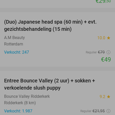
€29
,50
favorite_border
(Duo) Japanese head spa (60 min) + evt.
38%
gezichtsbehandeling (15 min)
A.M Beauty
10.0
star
Rotterdam
Verkocht: 247
€79
Regulier
€49
favorite_border
Entree Bounce Valley (2 uur) + sokken +
46%
verkoelende slush puppy
Bounce Valley Ridderkerk
9.2
star
Ridderkerk (8 km)
Verkocht: 1.987
€21
,95
Regulier