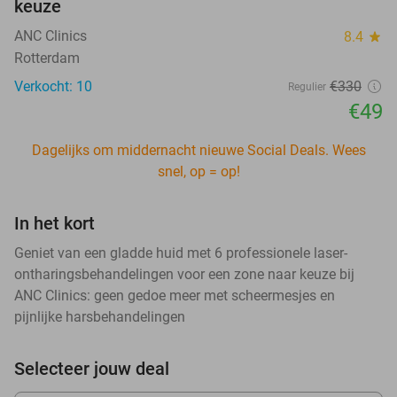
keuze
ANC Clinics
8.4
star
Rotterdam
Verkocht: 10
€330
Regulier
€49
Dagelijks om middernacht nieuwe Social Deals. Wees
snel, op = op!
In het kort
Geniet van een gladde huid met 6 professionele laser-
ontharingsbehandelingen voor een zone naar keuze bij
ANC Clinics: geen gedoe meer met scheermesjes en
pijnlijke harsbehandelingen
Selecteer jouw deal