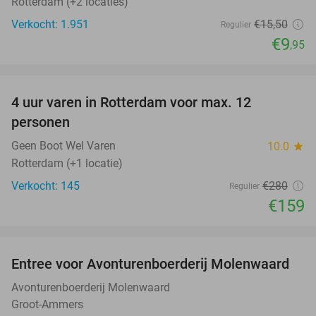
Rotterdam (+2 locaties)
Verkocht: 1.951
€15
,50
Regulier
€9
,95
favorite_border
4 uur varen in Rotterdam voor max. 12
43%
personen
Geen Boot Wel Varen
10.0
star
Rotterdam (+1 locatie)
Verkocht: 145
€280
Regulier
€159
favorite_border
Entree voor Avonturenboerderij Molenwaard
27%
Avonturenboerderij Molenwaard
Groot-Ammers