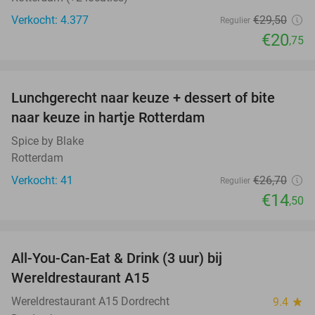
Verkocht: 4.377
€29
,50
Regulier
€20
,75
favorite_border
Lunchgerecht naar keuze + dessert of bite
46%
naar keuze in hartje Rotterdam
Spice by Blake
Rotterdam
Verkocht: 41
€26
,70
Regulier
€14
,50
favorite_border
All-You-Can-Eat & Drink (3 uur) bij
19%
Wereldrestaurant A15
Wereldrestaurant A15 Dordrecht
9.4
star