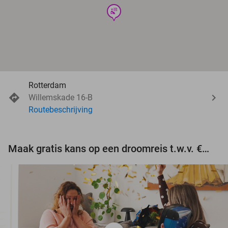
wellness
Rotterdam
Willemskade 16-B
Routebeschrijving
Maak gratis kans op een droomreis t.w.v. €3.000!