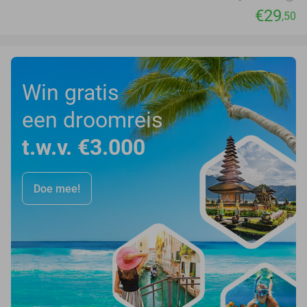
€29
,50
Win gratis
een droomreis
t.w.v. €3.000
Doe mee!