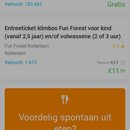
Gratis
Verkocht: 183.465
favorite_border
Entreeticket klimbos Fun Forest voor kind
30%
(vanaf 2,5 jaar) en/of volwassene (2 of 3 uur)
Fun Forest Rotterdam
9.3
star
Rotterdam
Verkocht: 1.815
€17
Regulier
€11
,95
Voordelig spontaan uit
eten?