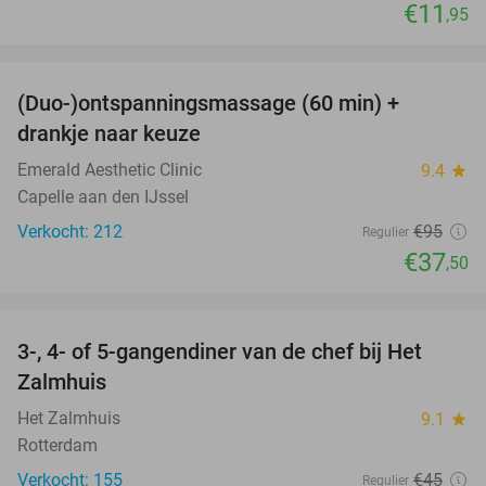
€11
,95
favorite_border
(Duo-)ontspanningsmassage (60 min) +
61%
drankje naar keuze
Emerald Aesthetic Clinic
9.4
star
Capelle aan den IJssel
Verkocht: 212
€95
Regulier
€37
,50
favorite_border
3-, 4- of 5-gangendiner van de chef bij Het
34%
Zalmhuis
Het Zalmhuis
9.1
star
Rotterdam
Verkocht: 155
€45
Regulier