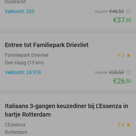
Dordrecht
Verkocht: 253
€46
,50
Regulier
€37
,50
favorite_border
Entree tot Familiepark Drievliet
21%
Familiepark Drievliet
9.2
star
Den Haag (13 km)
Verkocht: 24.918
€33
,50
Regulier
€26
,50
favorite_border
Italiaans 3-gangen keuzediner bij L'Essenza in
33%
hartje Rotterdam
L'Essenza
9.8
star
Rotterdam