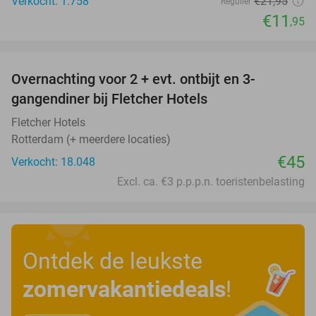
Verkocht: 1.758
€21
,95
Regulier
€11
,95
favorite_border
Overnachting voor 2 + evt. ontbijt en 3-
gangendiner bij Fletcher Hotels
Fletcher Hotels
Rotterdam (+ meerdere locaties)
€45
Verkocht: 18.048
Excl. ca. €3 p.p.p.n. toeristenbelasting
Ontdek de leukste
zomervakantiedeals
!