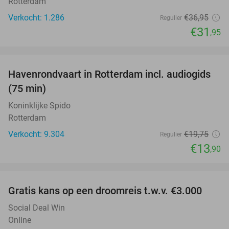
Rotterdam
Verkocht: 1.286
€36
,95
Regulier
€31
,95
favorite_border
Havenrondvaart in Rotterdam incl. audiogids
30%
(75 min)
Koninklijke Spido
Rotterdam
Verkocht: 9.304
€19
,75
Regulier
€13
,90
favorite_border
Gratis kans op een droomreis t.w.v. €3.000
Social Deal Win
Online