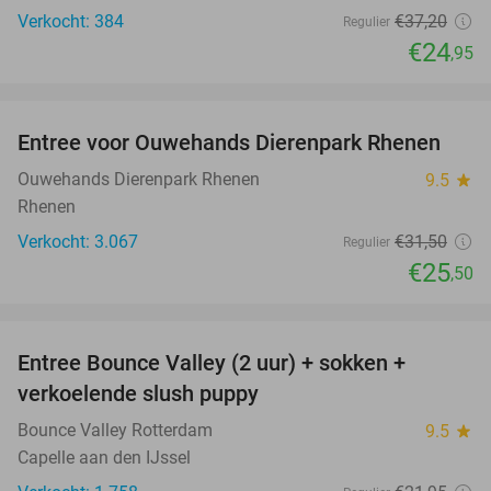
Verkocht: 384
€37
,20
Regulier
€24
,95
favorite_border
Entree voor Ouwehands Dierenpark Rhenen
19%
Ouwehands Dierenpark Rhenen
9.5
star
Rhenen
Verkocht: 3.067
€31
,50
Regulier
€25
,50
favorite_border
Entree Bounce Valley (2 uur) + sokken +
46%
verkoelende slush puppy
Bounce Valley Rotterdam
9.5
star
Capelle aan den IJssel