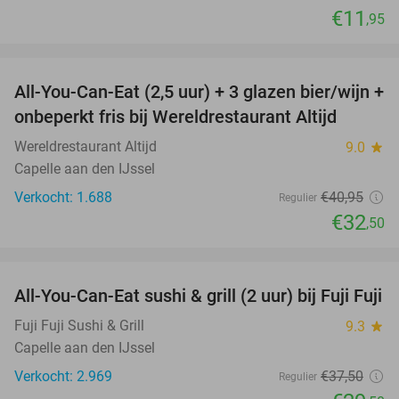
€11
,95
favorite_border
All-You-Can-Eat (2,5 uur) + 3 glazen bier/wijn +
21%
onbeperkt fris bij Wereldrestaurant Altijd
Wereldrestaurant Altijd
9.0
star
Capelle aan den IJssel
Verkocht: 1.688
€40
,95
Regulier
€32
,50
favorite_border
All-You-Can-Eat sushi & grill (2 uur) bij Fuji Fuji
21%
Fuji Fuji Sushi & Grill
9.3
star
Capelle aan den IJssel
Verkocht: 2.969
€37
,50
Regulier