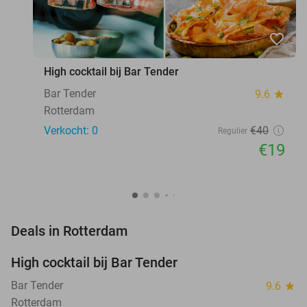
favorite_border
High cocktail bij Bar Tender
Bar Tender
9.6
star
Rotterdam
Verkocht: 0
€40
Regulier
€19
favorite_border
Deals in Rotterdam
High cocktail bij Bar Tender
53%
NEW
TODAY
Bar Tender
9.6
star
Rotterdam