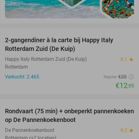
favorite_border
2-gangendiner à la carte bij Happy Italy
35%
Rotterdam Zuid (De Kuip)
Happy Italy Rotterdam Zuid (De Kuip)
8.1
star
Rotterdam
Verkocht: 2.465
€20
Regulier
€12
,95
favorite_border
Rondvaart (75 min) + onbeperkt pannenkoeken
30%
op De Pannenkoekenboot
De Pannenkoekenboot
9.2
star
Rotterdam (+2 locaties)