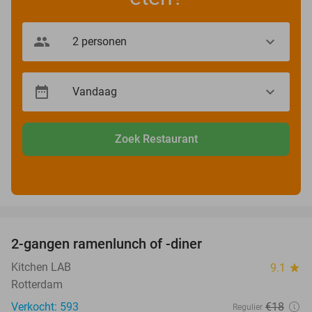
Zoek Restaurant
favorite_border
2-gangen ramenlunch of -diner
34%
Kitchen LAB
9.1
star
Rotterdam
Verkocht: 593
€18
Regulier