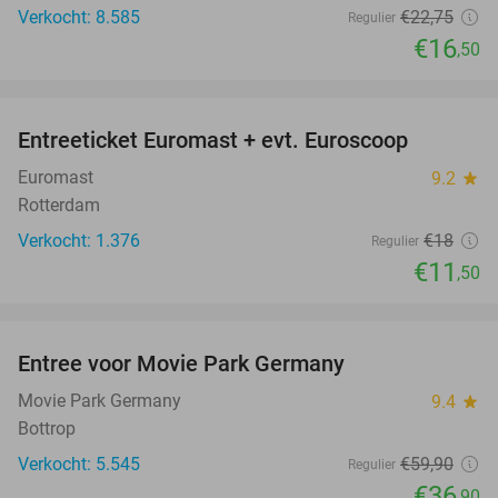
Verkocht: 8.585
€22
,75
Regulier
€16
,50
favorite_border
Entreeticket Euromast + evt. Euroscoop
36%
Euromast
9.2
star
Rotterdam
Verkocht: 1.376
€18
Regulier
€11
,50
favorite_border
Entree voor Movie Park Germany
38%
Movie Park Germany
9.4
star
Bottrop
Verkocht: 5.545
€59
,90
Regulier
€36
,90