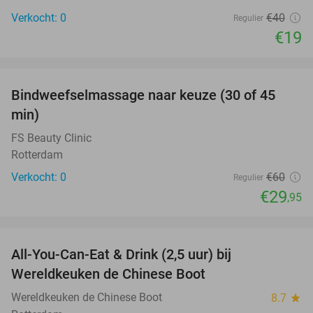
Verkocht: 0
€40
Regulier
€19
favorite_border
Bindweefselmassage naar keuze (30 of 45
50%
NEW
min)
TODAY
FS Beauty Clinic
Rotterdam
Verkocht: 0
€60
Regulier
€29
,95
favorite_border
All-You-Can-Eat & Drink (2,5 uur) bij
14%
Wereldkeuken de Chinese Boot
Wereldkeuken de Chinese Boot
8.7
star