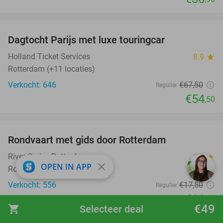
favorite_border
Dagtocht Parijs met luxe touringcar
19%
Holland Ticket Services
8.9
star
Rotterdam (+11 locaties)
Verkocht: 646
€67
,50
Regulier
€54
,50
favorite_border
Rondvaart met gids door Rotterdam
32%
River Cruise Rotterdam
9.8
star
close
OPEN IN APP
Rotterdam
Verkocht: 556
€17
,50
Regulier
€11
,95
€49
shopping_cart
Selecteer deal
favorite_border