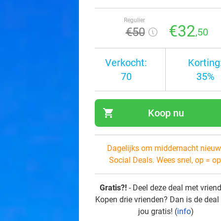
Regulier
€32
€50
,50
Verkocht:
Korting
70
35%
shopping_cart
Koop nu
navi
Dagelijks om middernacht nieuw
Social Deals. Wees snel, op = op
Gratis?!
- Deel deze deal met vrien
Kopen drie vrienden? Dan is de deal
jou gratis! (
info
)