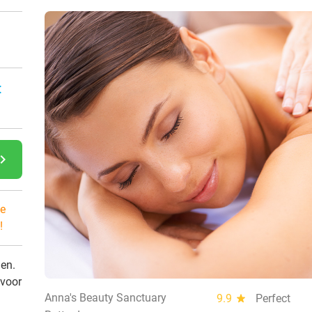
:
gate_next
e
!
den.
 voor
Anna's Beauty Sanctuary
9.9
star
Perfect