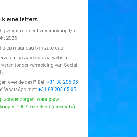
 kleine letters
dig vanaf moment van aankoop t/m
okt 2026
dig op maandag t/m zaterdag
erveren:
na aankoop via website
erveren (onder vermelding van Social
l)
gen over de deal? Bel:
+31 88 205 05
f WhatsApp met:
+31 88 205 05 05
p zonder zorgen, want jouw
koop is 100% verzekerd (meer info)