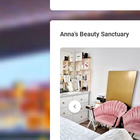
Anna's Beauty Sanctuary
chevron_left