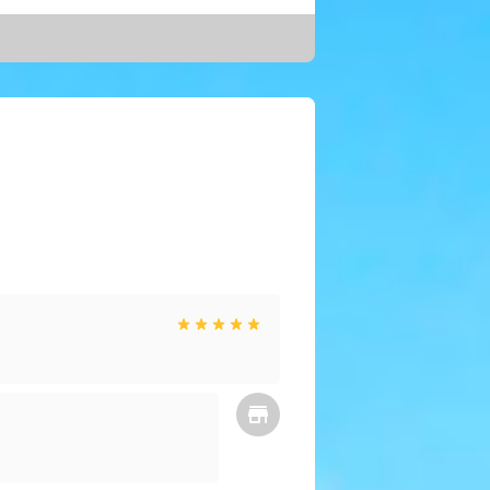
ast zorgt het voor een betere
en. Ontsnap even aan de alledaagse