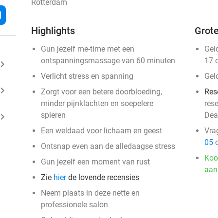
Rotterdam
l
Highlights
Grote
Gun jezelf me-time met een
Gel
ontspanningsmassage van 60 minuten
17 
ard_arrow_right
Verlicht stress en spanning
Gel
ard_arrow_right
Zorgt voor een betere doorbloeding,
Res
minder pijnklachten en soepelere
res
spieren
Dea
ard_arrow_right
Een weldaad voor lichaam en geest
Vra
05
o
Ontsnap even aan de alledaagse stress
Koo
Gun jezelf een moment van rust
aan
Zie
hier
de lovende recensies
Neem plaats in deze nette en
professionele salon