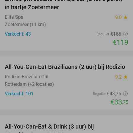
28%
in hartje Zoetermeer
Elita Spa
9.0
star
Zoetermeer (11 km)
Verkocht: 43
€165
Regulier
€119
favorite_border
All-You-Can-Eat Braziliaans (2 uur) bij Rodizio
23%
Rodizio Brazilian Grill
9.2
star
Rotterdam (+2 locaties)
Verkocht: 101
€43
,75
Regulier
€33
,75
favorite_border
All-You-Can-Eat & Drink (3 uur) bij
19%