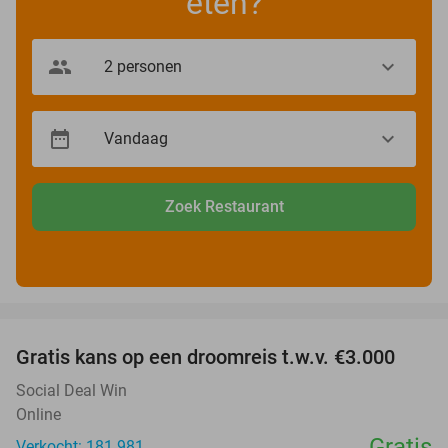
eten?
Zoek Restaurant
favorite_border
Gratis kans op een droomreis t.w.v. €3.000
Social Deal Win
Online
Gratis
Verkocht: 181.981