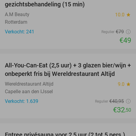
gezichtsbehandeling (15 min)
A.M Beauty
10.0
star
Rotterdam
Verkocht: 241
€79
Regulier
€49
favorite_border
All-You-Can-Eat (2,5 uur) + 3 glazen bier/wijn +
21%
onbeperkt fris bij Wereldrestaurant Altijd
Wereldrestaurant Altijd
9.0
star
Capelle aan den IJssel
Verkocht: 1.639
€40
,95
Regulier
€32
,50
favorite_border
Entree privésauna voor 2,5 uur (2 tot 5 pers.)