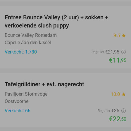
favorite_border
Entree Bounce Valley (2 uur) + sokken +
46%
verkoelende slush puppy
Bounce Valley Rotterdam
9.5
star
Capelle aan den IJssel
Verkocht: 1.730
€21
,95
Regulier
€11
,95
favorite_border
Tafelgrilldiner + evt. nagerecht
36%
Paviljoen Stormvogel
10.0
star
Oostvoorne
Verkocht: 66
€35
Regulier
€22
,50
favorite_border