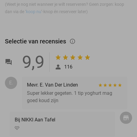
(Weet je nog niet wanneer je wilt reserveren? Geen zorgen: koop
dan via de ‘
koop nu
’-knop én reserveer later)
Selectie van recensies
info_outlined
9,9
116
E.
Mevr. E. Van Der Linden
Super lekker gegeten. 1 tip yoghurt mag
goed koud zijn
Bij NIKKI Aan Tafel
🩷