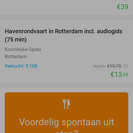
€39
favorite_border
Havenrondvaart in Rotterdam incl. audiogids
30%
(75 min)
Koninklijke Spido
Rotterdam
Verkocht: 9.188
€19
,75
Regulier
€13
,90
Voordelig spontaan uit