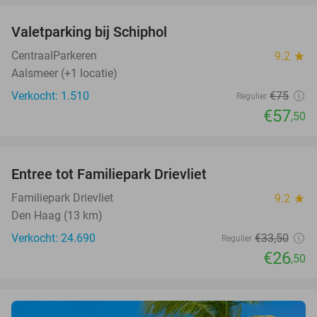
Valetparking bij Schiphol
23%
CentraalParkeren
9.2
star
Aalsmeer (+1 locatie)
Verkocht: 1.510
€75
Regulier
€57
,50
favorite_border
Entree tot Familiepark Drievliet
21%
Familiepark Drievliet
9.2
star
Den Haag (13 km)
Verkocht: 24.690
€33
,50
Regulier
€26
,50