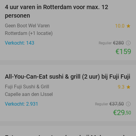
4 uur varen in Rotterdam voor max. 12
43%
personen
Geen Boot Wel Varen
10.0
star
Rotterdam (+1 locatie)
Verkocht: 143
€280
Regulier
€159
favorite_border
All-You-Can-Eat sushi & grill (2 uur) bij Fuji Fuji
21%
Fuji Fuji Sushi & Grill
9.3
star
Capelle aan den IJssel
Verkocht: 2.931
€37
,50
Regulier
€29
,50
favorite_border