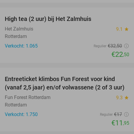
favorite_border
High tea (2 uur) bij Het Zalmhuis
31%
Het Zalmhuis
9.1
star
Rotterdam
Verkocht: 1.065
€32
,50
Regulier
€22
,50
favorite_border
Entreeticket klimbos Fun Forest voor kind
30%
(vanaf 2,5 jaar) en/of volwassene (2 of 3 uur)
Fun Forest Rotterdam
9.3
star
Rotterdam
Verkocht: 1.750
€17
Regulier
€11
,95
favorite_border