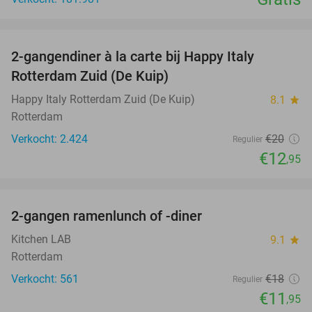
favorite_border
2-gangendiner à la carte bij Happy Italy
35%
Rotterdam Zuid (De Kuip)
Happy Italy Rotterdam Zuid (De Kuip)
8.1
star
Rotterdam
Verkocht: 2.424
€20
Regulier
€12
,95
favorite_border
2-gangen ramenlunch of -diner
34%
Kitchen LAB
9.1
star
Rotterdam
Verkocht: 561
€18
Regulier
€11
,95