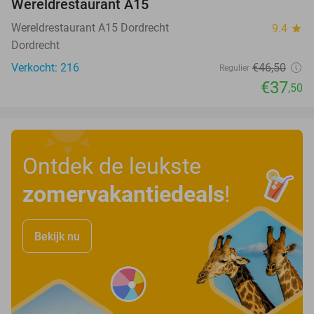
Wereldrestaurant A15
Wereldrestaurant A15 Dordrecht
9.4
star
Dordrecht
Verkocht: 216
€46
,50
Regulier
€37
,50
Ontdek de leukste
zomervakantiedeals
!
Bekijk nu