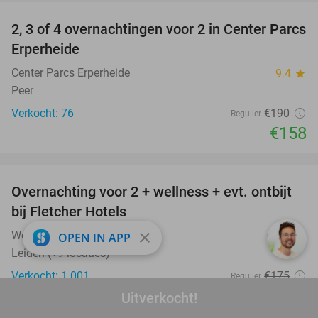
2, 3 of 4 overnachtingen voor 2 in Center Parcs
17%
Erperheide
Center Parcs Erperheide
9.4
star
Peer
Verkocht: 76
€190
Regulier
€158
favorite_border
Overnachting voor 2 + wellness + evt. ontbijt
55%
bij Fletcher Hotels
Wellness-Hotel Fletcher
close
7.4
star
OPEN IN APP
Leiden (+9 locaties)
Verkocht: 1.001
€175
Regulier
€79
Uitverkocht!
Excl. ca. €3 p.p.p.n. toeristenbelasting