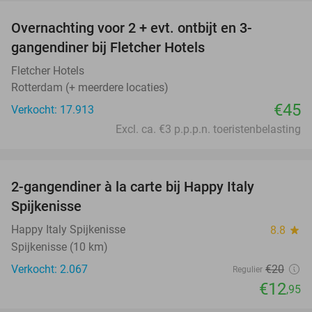
Overnachting voor 2 + evt. ontbijt en 3-
gangendiner bij Fletcher Hotels
Fletcher Hotels
Rotterdam (+ meerdere locaties)
€45
Verkocht: 17.913
Excl. ca. €3 p.p.p.n. toeristenbelasting
favorite_border
2-gangendiner à la carte bij Happy Italy
35%
Spijkenisse
Happy Italy Spijkenisse
8.8
star
Spijkenisse (10 km)
Verkocht: 2.067
€20
Regulier
€12
,95
favorite_border