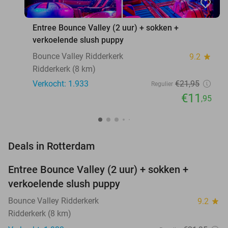
favorite_border
Entree Bounce Valley (2 uur) + sokken +
verkoelende slush puppy
Bounce Valley Ridderkerk
9.2
star
Ridderkerk (8 km)
Verkocht: 1.933
€21
,95
Regulier
€11
,95
favorite_border
Deals in Rotterdam
Entree Bounce Valley (2 uur) + sokken +
46%
verkoelende slush puppy
Bounce Valley Ridderkerk
9.2
star
Ridderkerk (8 km)