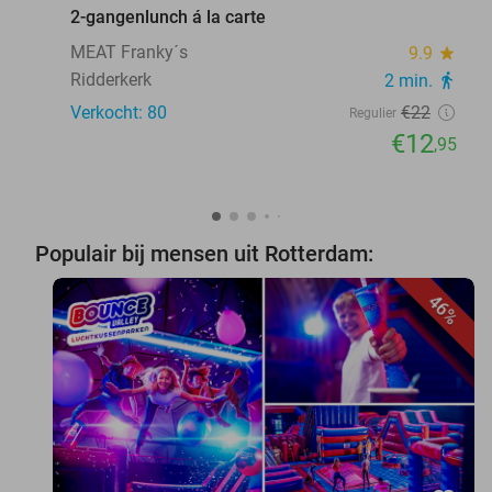
2-gangenlunch á la carte
MEAT Franky´s
9.9
star
Ridderkerk
2 min.
directions_walk
Verkocht: 80
€22
Regulier
€12
,95
Populair bij mensen uit Rotterdam:
46%