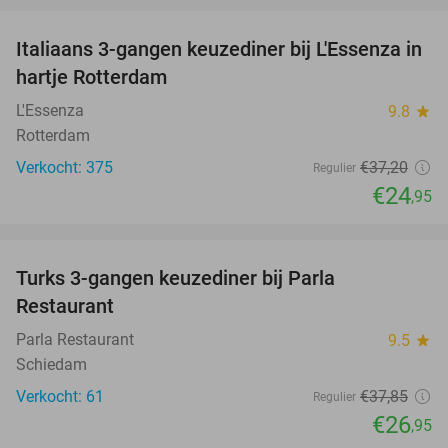
Italiaans 3-gangen keuzediner bij L'Essenza in
33%
hartje Rotterdam
L'Essenza
9.8
star
Rotterdam
Verkocht: 375
€37
,20
Regulier
€24
,95
favorite_border
Turks 3-gangen keuzediner bij Parla
29%
Restaurant
Parla Restaurant
9.5
star
Schiedam
Verkocht: 61
€37
,85
Regulier
€26
,95