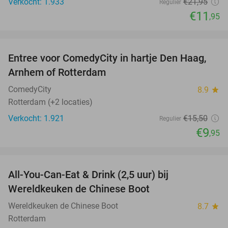
Verkocht: 1.933
€21
,95
Regulier
€11
,95
favorite_border
Entree voor ComedyCity in hartje Den Haag,
36%
NEW
Arnhem of Rotterdam
TODAY
ComedyCity
8.9
star
Rotterdam (+2 locaties)
Verkocht: 1.921
€15
,50
Regulier
€9
,95
favorite_border
All-You-Can-Eat & Drink (2,5 uur) bij
14%
Wereldkeuken de Chinese Boot
Wereldkeuken de Chinese Boot
8.7
star
Rotterdam