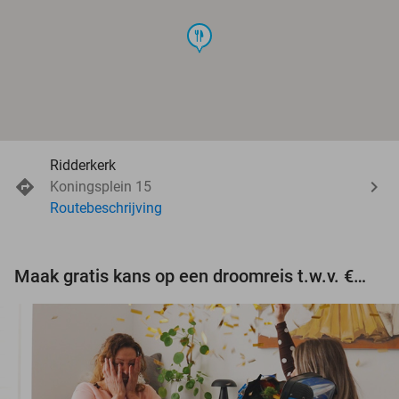
food
Ridderkerk
Koningsplein 15
Routebeschrijving
Maak gratis kans op een droomreis t.w.v. €3.000!