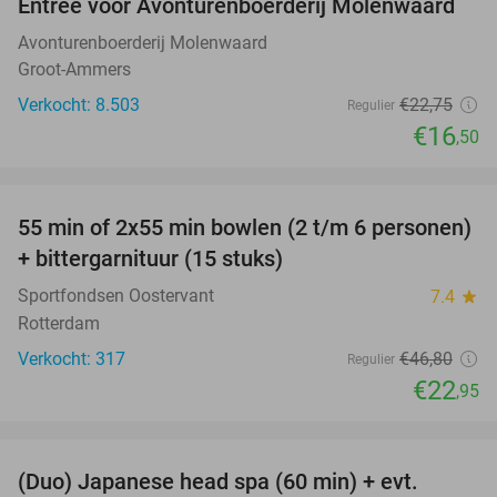
Entree voor Avonturenboerderij Molenwaard
27%
Avonturenboerderij Molenwaard
Groot-Ammers
Verkocht: 8.503
€22
,75
Regulier
€16
,50
favorite_border
55 min of 2x55 min bowlen (2 t/m 6 personen)
51%
+ bittergarnituur (15 stuks)
Sportfondsen Oostervant
7.4
star
Rotterdam
Verkocht: 317
€46
,80
Regulier
€22
,95
favorite_border
(Duo) Japanese head spa (60 min) + evt.
38%