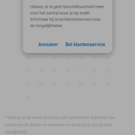
augustus 2026
Helaas, er is geen beschikbaarheid meer
voor het aantal waar je op zoekt.
Ma
Di
Wo
Do
Vr
Za
Zo
Informeer bij onze klantenservice naar
de mogelijkheden
1
2
3
Annuleer
4
5
Bel klantenservice
6
7
8
9
10
11
12
13
14
15
16
17
18
19
20
21
22
23
24
25
26
27
28
29
30
31
*
Weet je al op welke datum je wilt reserveren? Selecteer dan
hierboven de datum en reserveer en koop jouw Social Deal
tegelijkertijd.