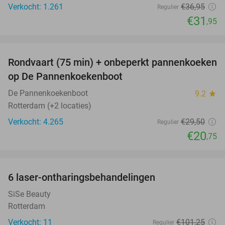
Verkocht: 1.261
€36
,95
Regulier
€31
,95
favorite_border
Rondvaart (75 min) + onbeperkt pannenkoeken
30%
op De Pannenkoekenboot
De Pannenkoekenboot
9.2
star
Rotterdam (+2 locaties)
Verkocht: 4.265
€29
,50
Regulier
€20
,75
favorite_border
6 laser-ontharingsbehandelingen
61%
SiSe Beauty
Rotterdam
Verkocht: 11
€101
,25
Regulier