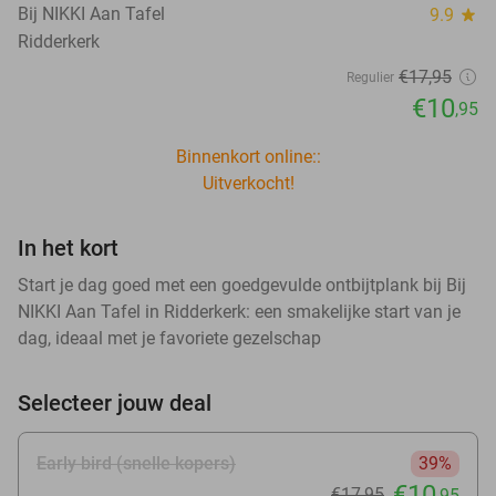
Bij NIKKI Aan Tafel
9.9
star
Ridderkerk
€17
,95
Regulier
€10
,95
Binnenkort online::
Uitverkocht!
In het kort
Start je dag goed met een goedgevulde ontbijtplank bij Bij
NIKKI Aan Tafel in Ridderkerk: een smakelijke start van je
dag, ideaal met je favoriete gezelschap
Selecteer jouw deal
Early bird (snelle kopers)
39%
€10
€17
,95
,95