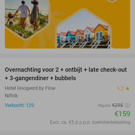
favorite_border
Overnachting voor 2 + ontbijt + late check-out
46%
+ 3-gangendiner + bubbels
Hotel Hoogeerd by Flow
9.2
star
Niftrik
Verkocht: 129
€295
Regulier
€159
Excl. ca. €5 p.p.p.n. toeristenbelasting
favorite_border