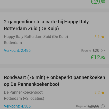
€29
,50
favorite_border
2-gangendiner à la carte bij Happy Italy
35%
Rotterdam Zuid (De Kuip)
Happy Italy Rotterdam Zuid (De Kuip)
8.1
star
Rotterdam
Verkocht: 2.486
€20
Regulier
€12
,95
favorite_border
Rondvaart (75 min) + onbeperkt pannenkoeken
30%
op De Pannenkoekenboot
De Pannenkoekenboot
9.2
star
Rotterdam (+2 locaties)
Verkocht: 4.505
€29
,50
Regulier