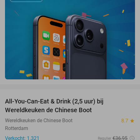
favorite_border
All-You-Can-Eat & Drink (2,5 uur) bij
14%
Wereldkeuken de Chinese Boot
Wereldkeuken de Chinese Boot
8.7
star
Rotterdam
Verkocht: 1.321
€36
,95
Regulier