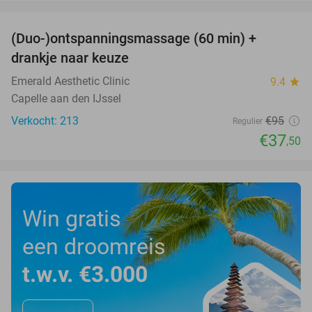
favorite_border
(Duo-)ontspanningsmassage (60 min) +
61%
drankje naar keuze
Emerald Aesthetic Clinic
9.4
star
Capelle aan den IJssel
Verkocht: 213
€95
Regulier
€37
,50
Win gratis
een droomreis
t.w.v. €3.000