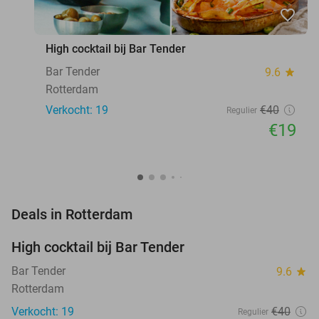
favorite_border
High cocktail bij Bar Tender
Bar Tender
9.6
star
Rotterdam
Verkocht: 19
€40
Regulier
€19
favorite_border
Deals in Rotterdam
High cocktail bij Bar Tender
53%
Bar Tender
9.6
star
Rotterdam
Verkocht: 19
€40
Regulier