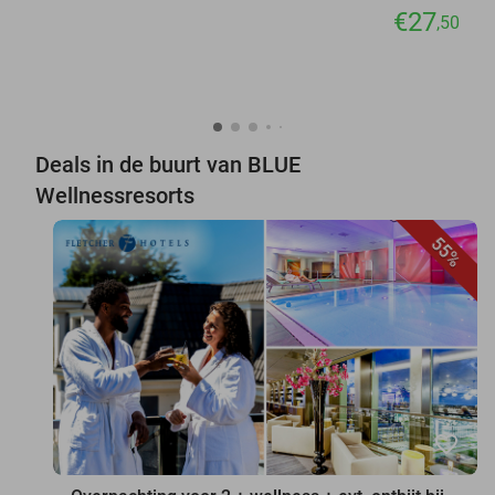
€27
,50
Deals in de buurt van BLUE
Wellnessresorts
55%
favorite_border