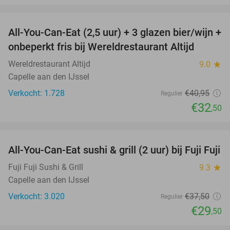
favorite_border
All-You-Can-Eat (2,5 uur) + 3 glazen bier/wijn +
21%
onbeperkt fris bij Wereldrestaurant Altijd
Wereldrestaurant Altijd
9.0
star
Capelle aan den IJssel
Verkocht: 1.728
€40
,95
Regulier
€32
,50
favorite_border
All-You-Can-Eat sushi & grill (2 uur) bij Fuji Fuji
21%
Fuji Fuji Sushi & Grill
9.3
star
Capelle aan den IJssel
Verkocht: 3.020
€37
,50
Regulier
€29
,50
favorite_border