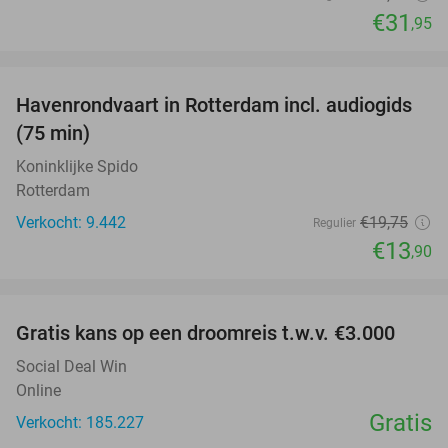
€31
,95
favorite_border
Havenrondvaart in Rotterdam incl. audiogids
30%
(75 min)
Koninklijke Spido
Rotterdam
Verkocht: 9.442
€19
,75
Regulier
€13
,90
favorite_border
Gratis kans op een droomreis t.w.v. €3.000
Social Deal Win
Online
Gratis
Verkocht: 185.227