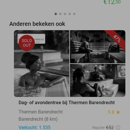
€12
,50
Anderen bekeken ook
47%
SOLD
OUT
Dag- of avondentree bij Thermen Barendrecht
Thermen Barendrecht
9.8
star
Barendrecht (8 km)
Verkocht: 1.535
€52
Regulier