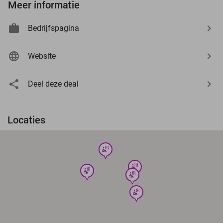
Meer informatie
Bedrijfspagina
Website
Deel deze deal
Locaties
wellness
wellness
wellness
wellness
wellness