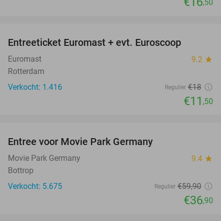
€16
,50
favorite_border
Entreeticket Euromast + evt. Euroscoop
36%
Euromast
9.2
star
Rotterdam
Verkocht: 1.416
€18
Regulier
€11
,50
favorite_border
Entree voor Movie Park Germany
38%
Movie Park Germany
9.4
star
Bottrop
Verkocht: 5.675
€59
,90
Regulier
€36
,90
favorite_border