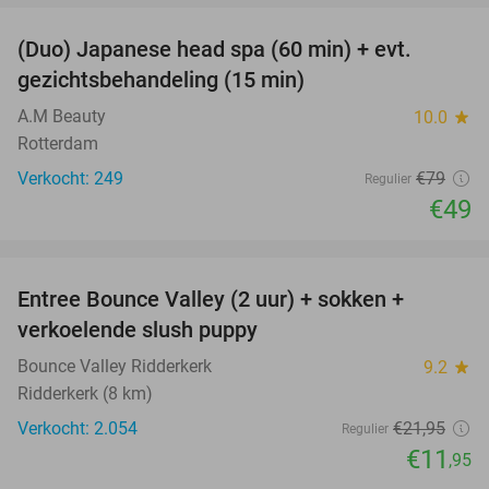
(Duo) Japanese head spa (60 min) + evt.
38%
gezichtsbehandeling (15 min)
A.M Beauty
10.0
star
Rotterdam
Verkocht: 249
€79
Regulier
€49
favorite_border
Entree Bounce Valley (2 uur) + sokken +
46%
verkoelende slush puppy
Bounce Valley Ridderkerk
9.2
star
Ridderkerk (8 km)
Verkocht: 2.054
€21
,95
Regulier
€11
,95