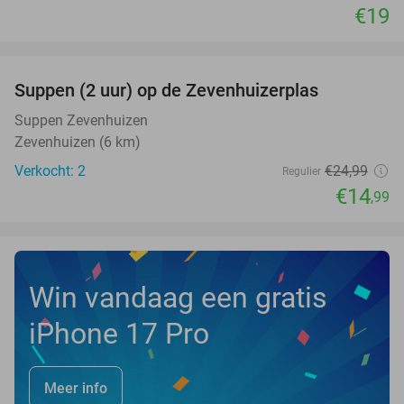
€19
favorite_border
Suppen (2 uur) op de Zevenhuizerplas
40%
NEW
TODAY
Suppen Zevenhuizen
Zevenhuizen (6 km)
Verkocht: 2
€24
,99
Regulier
€14
,99
Win vandaag een gratis
iPhone 17 Pro
Meer info