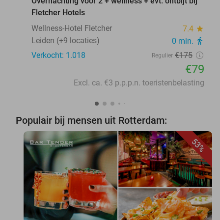
Overnachting voor 2 + wellness + evt. ontbijt bij
Fletcher Hotels
Wellness-Hotel Fletcher
7.4
star
Leiden (+9 locaties)
0 min.
directions_walk
Verkocht: 1.018
€175
Regulier
€79
Excl. ca. €3 p.p.p.n. toeristenbelasting
Populair bij mensen uit Rotterdam:
53%