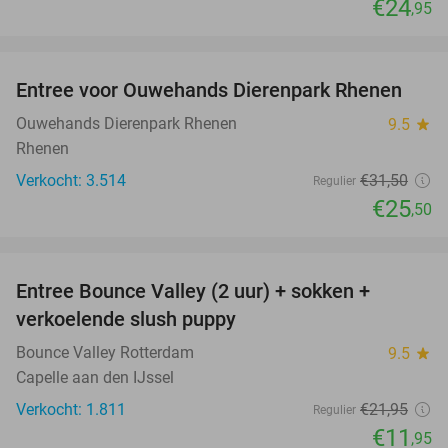
€24
,95
favorite_border
Entree voor Ouwehands Dierenpark Rhenen
19%
Ouwehands Dierenpark Rhenen
9.5
star
Rhenen
Verkocht: 3.514
€31
,50
Regulier
€25
,50
favorite_border
Entree Bounce Valley (2 uur) + sokken +
46%
verkoelende slush puppy
Bounce Valley Rotterdam
9.5
star
Capelle aan den IJssel
Verkocht: 1.811
€21
,95
Regulier
€11
,95