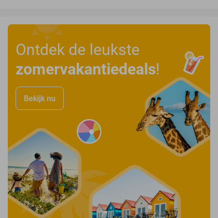
Ontdek de leukste
zomervakantiedeals
!
Bekijk nu