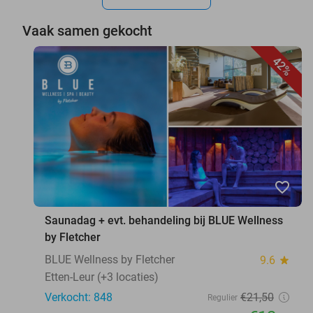
Vaak samen gekocht
42%
favorite_border
Saunadag + evt. behandeling bij BLUE Wellness
by Fletcher
BLUE Wellness by Fletcher
9.6
star
Etten-Leur (+3 locaties)
Verkocht: 848
€21
,50
Regulier