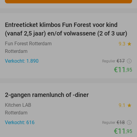
favorite_border
Entreeticket klimbos Fun Forest voor kind
30%
(vanaf 2,5 jaar) en/of volwassene (2 of 3 uur)
Fun Forest Rotterdam
9.3
star
Rotterdam
Verkocht: 1.890
€17
Regulier
€11
,95
favorite_border
2-gangen ramenlunch of -diner
34%
Kitchen LAB
9.1
star
Rotterdam
Verkocht: 616
€18
Regulier
€11
,95