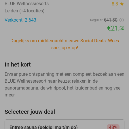
BLUE Wellnessresorts
8.8
star
Leiden (+4 locaties)
Verkocht: 2.643
€41
,50
Regulier
€21
,50
Dagelijks om middernacht nieuwe Social Deals. Wees
snel, op = op!
In het kort
Ervaar pure ontspanning met een compleet bezoek aan een
BLUE Wellnessresort naar keuze: relaxen in de
panoramasauna, de whirlpool, het kruidenbad en nog veel
meer
Selecteer jouw deal
Entree sauna (geldig: ma t/m do)
48%