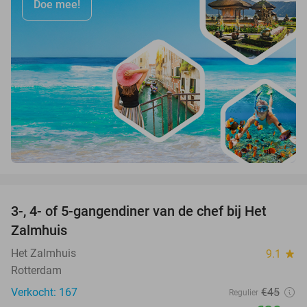
Doe mee!
favorite_border
3-, 4- of 5-gangendiner van de chef bij Het
34%
Zalmhuis
Het Zalmhuis
9.1
star
Rotterdam
Verkocht: 167
€45
Regulier