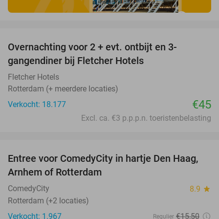
favorite_border
Overnachting voor 2 + evt. ontbijt en 3-
gangendiner bij Fletcher Hotels
Fletcher Hotels
Rotterdam (+ meerdere locaties)
€45
Verkocht: 18.177
Excl. ca. €3 p.p.p.n. toeristenbelasting
favorite_border
Entree voor ComedyCity in hartje Den Haag,
36%
Arnhem of Rotterdam
ComedyCity
8.9
star
Rotterdam (+2 locaties)
Verkocht: 1.967
€15
,50
Regulier