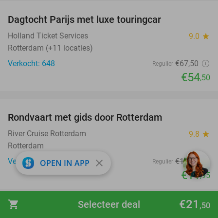
Dagtocht Parijs met luxe touringcar
19%
Holland Ticket Services
9.0
star
Rotterdam (+11 locaties)
Verkocht: 648
€67
,50
Regulier
€54
,50
favorite_border
Rondvaart met gids door Rotterdam
32%
River Cruise Rotterdam
9.8
star
Rotterdam
Verkocht: 559
€17
,50
close
OPEN IN APP
Regulier
€11
,95
favorite_border
€21
shopping_cart
Selecteer deal
,50
Midweek of weekend weg (2 tot 4 pers.) in