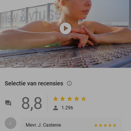
play_circle
Selectie van recensies
info_outlined
8,8
1.296
J.
Mevr. J. Castenie