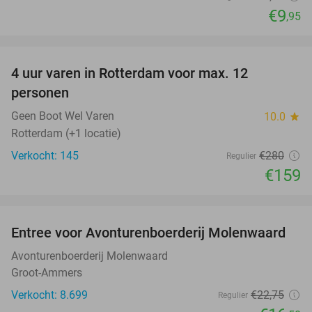
€9
,95
favorite_border
4 uur varen in Rotterdam voor max. 12
43%
personen
Geen Boot Wel Varen
10.0
star
Rotterdam (+1 locatie)
Verkocht: 145
€280
Regulier
€159
favorite_border
Entree voor Avonturenboerderij Molenwaard
27%
Avonturenboerderij Molenwaard
Groot-Ammers
Verkocht: 8.699
€22
,75
Regulier