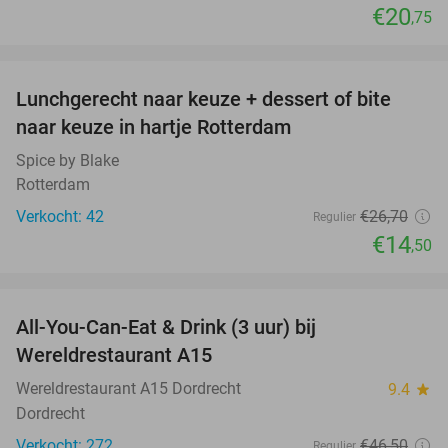
€20
,75
favorite_border
Lunchgerecht naar keuze + dessert of bite
46%
naar keuze in hartje Rotterdam
Spice by Blake
Rotterdam
Verkocht: 42
€26
,70
Regulier
€14
,50
favorite_border
All-You-Can-Eat & Drink (3 uur) bij
19%
Wereldrestaurant A15
Wereldrestaurant A15 Dordrecht
9.4
star
Dordrecht
Verkocht: 272
€46
,50
Regulier