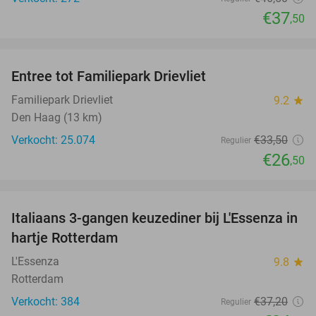
€37
,50
favorite_border
Entree tot Familiepark Drievliet
21%
Familiepark Drievliet
9.2
star
Den Haag (13 km)
Verkocht: 25.074
€33
,50
Regulier
€26
,50
favorite_border
Italiaans 3-gangen keuzediner bij L'Essenza in
33%
hartje Rotterdam
L'Essenza
9.8
star
Rotterdam
Verkocht: 384
€37
,20
Regulier