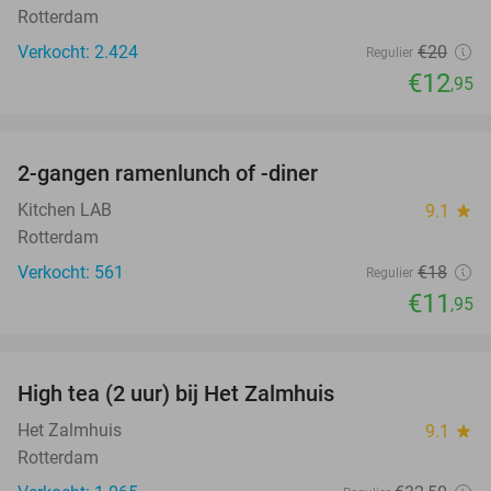
Rotterdam
Verkocht: 2.424
€20
Regulier
€12
,95
favorite_border
2-gangen ramenlunch of -diner
34%
Kitchen LAB
9.1
star
Rotterdam
Verkocht: 561
€18
Regulier
€11
,95
favorite_border
High tea (2 uur) bij Het Zalmhuis
31%
Het Zalmhuis
9.1
star
Rotterdam