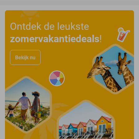
Ontdek de leukste
zomervakantiedeals
!
Bekijk nu