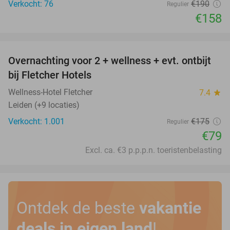
Verkocht: 76
€190
Regulier
€158
favorite_border
Overnachting voor 2 + wellness + evt. ontbijt
55%
bij Fletcher Hotels
Wellness-Hotel Fletcher
7.4
star
Leiden (+9 locaties)
Verkocht: 1.001
€175
Regulier
€79
Excl. ca. €3 p.p.p.n. toeristenbelasting
Ontdek de beste
vakantie
deals in eigen land
!