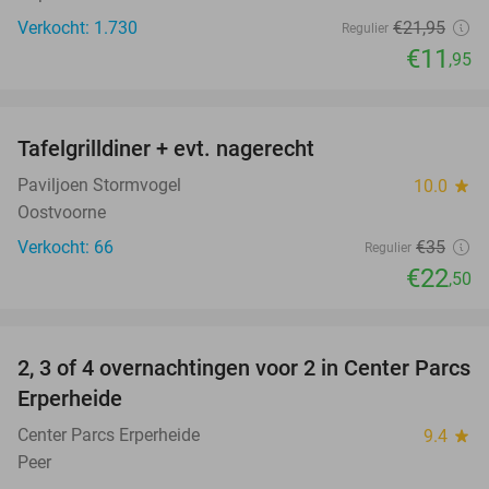
Verkocht: 1.730
€21
,95
Regulier
€11
,95
favorite_border
Tafelgrilldiner + evt. nagerecht
36%
Paviljoen Stormvogel
10.0
star
Oostvoorne
Verkocht: 66
€35
Regulier
€22
,50
favorite_border
2, 3 of 4 overnachtingen voor 2 in Center Parcs
17%
Erperheide
Center Parcs Erperheide
9.4
star
Peer