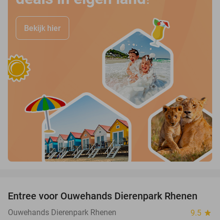
Bekijk hier
favorite_border
Entree voor Ouwehands Dierenpark Rhenen
19%
Ouwehands Dierenpark Rhenen
9.5
star