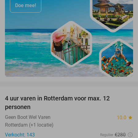
Doe mee!
favorite_border
4 uur varen in Rotterdam voor max. 12
43%
personen
Geen Boot Wel Varen
10.0
star
Rotterdam (+1 locatie)
Verkocht: 143
€280
Regulier