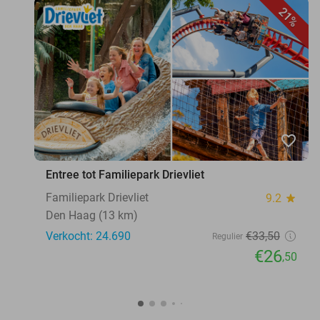
21%
favorite_border
Entree tot Familiepark Drievliet
Familiepark Drievliet
9.2
star
Den Haag (13 km)
Verkocht: 24.690
€33
,50
Regulier
€26
,50