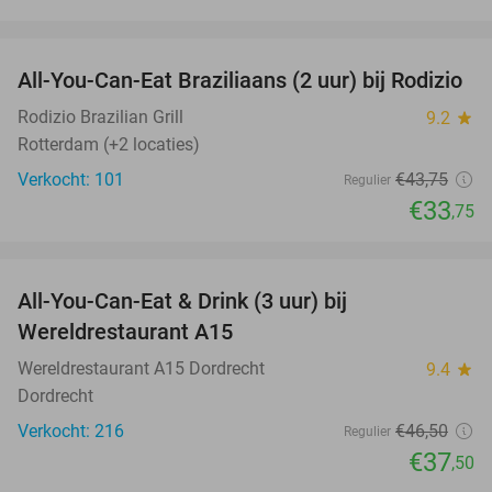
favorite_border
All-You-Can-Eat Braziliaans (2 uur) bij Rodizio
23%
Rodizio Brazilian Grill
9.2
star
Rotterdam (+2 locaties)
Verkocht: 101
€43
,75
Regulier
€33
,75
favorite_border
All-You-Can-Eat & Drink (3 uur) bij
19%
Wereldrestaurant A15
Wereldrestaurant A15 Dordrecht
9.4
star
Dordrecht
Verkocht: 216
€46
,50
Regulier
€37
,50