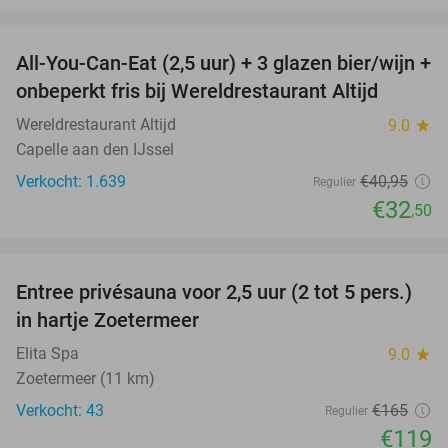
favorite_border
All-You-Can-Eat (2,5 uur) + 3 glazen bier/wijn +
21%
onbeperkt fris bij Wereldrestaurant Altijd
Wereldrestaurant Altijd
9.0
star
Capelle aan den IJssel
Verkocht: 1.639
€40
,95
Regulier
€32
,50
favorite_border
Entree privésauna voor 2,5 uur (2 tot 5 pers.)
28%
in hartje Zoetermeer
Elita Spa
9.0
star
Zoetermeer (11 km)
Verkocht: 43
€165
Regulier
€119