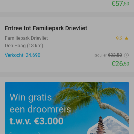
€57
,50
favorite_border
Entree tot Familiepark Drievliet
21%
Familiepark Drievliet
9.2
star
Den Haag (13 km)
Verkocht: 24.690
€33
,50
Regulier
€26
,50
Win gratis
een droomreis
t.w.v. €3.000