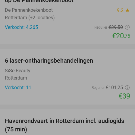
De Pannenkoekenboot
9.2
star
Rotterdam (+2 locaties)
Verkocht: 4.265
€29
,50
Regulier
€20
,75
favorite_border
6 laser-ontharingsbehandelingen
61%
SiSe Beauty
Rotterdam
Verkocht: 11
€101
,25
Regulier
€39
favorite_border
Havenrondvaart in Rotterdam incl. audiogids
30%
(75 min)