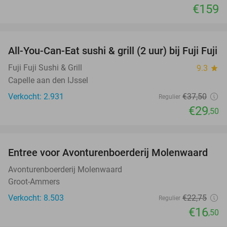
€159
favorite_border
All-You-Can-Eat sushi & grill (2 uur) bij Fuji Fuji
21%
Fuji Fuji Sushi & Grill
9.3
star
Capelle aan den IJssel
Verkocht: 2.931
€37
,50
Regulier
€29
,50
favorite_border
Entree voor Avonturenboerderij Molenwaard
27%
Avonturenboerderij Molenwaard
Groot-Ammers
Verkocht: 8.503
€22
,75
Regulier
€16
,50