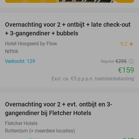
favorite_border
Overnachting voor 2 + ontbijt + late check-out
46%
+ 3-gangendiner + bubbels
Hotel Hoogeerd by Flow
9.2
star
Niftrik
Verkocht: 129
€295
Regulier
€159
Excl. ca. €5 p.p.p.n. toeristenbelasting
favorite_border
Overnachting voor 2 + evt. ontbijt en 3-
gangendiner bij Fletcher Hotels
Fletcher Hotels
Rotterdam (+ meerdere locaties)