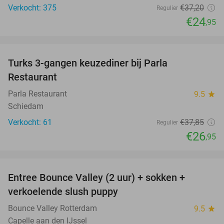
Verkocht: 375
€37
,20
Regulier
€24
,95
favorite_border
Turks 3-gangen keuzediner bij Parla
29%
Restaurant
Parla Restaurant
9.5
star
Schiedam
Verkocht: 61
€37
,85
Regulier
€26
,95
favorite_border
Entree Bounce Valley (2 uur) + sokken +
46%
verkoelende slush puppy
Bounce Valley Rotterdam
9.5
star
Capelle aan den IJssel