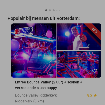
Populair bij mensen uit Rotterdam:
46%
favorite_border
Entree Bounce Valley (2 uur) + sokken +
verkoelende slush puppy
Bounce Valley Ridderkerk
9.2
star
Ridderkerk (8 km)