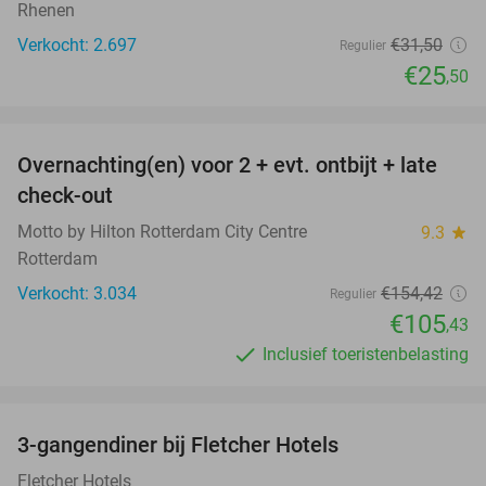
Rhenen
Verkocht: 2.697
€31
,50
Regulier
€25
,50
favorite_border
Overnachting(en) voor 2 + evt. ontbijt + late
32%
check-out
Motto by Hilton Rotterdam City Centre
9.3
star
Rotterdam
Verkocht: 3.034
€154
,42
Regulier
€105
,43
Inclusief toeristenbelasting
favorite_border
3-gangendiner bij Fletcher Hotels
42%
Fletcher Hotels