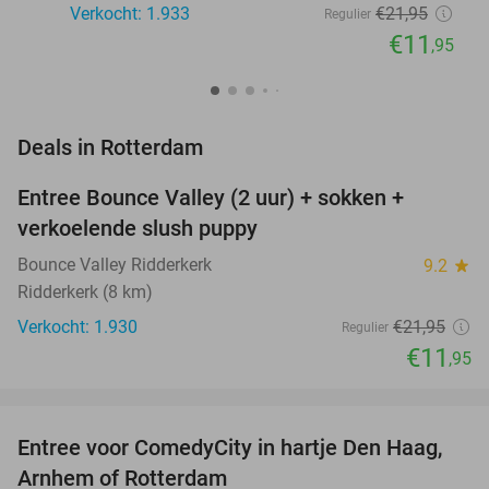
Verkocht: 1.933
€21
,95
Regulier
€11
,95
favorite_border
Deals in Rotterdam
Entree Bounce Valley (2 uur) + sokken +
46%
verkoelende slush puppy
Bounce Valley Ridderkerk
9.2
star
Ridderkerk (8 km)
Verkocht: 1.930
€21
,95
Regulier
€11
,95
favorite_border
Entree voor ComedyCity in hartje Den Haag,
36%
NEW
Arnhem of Rotterdam
TODAY