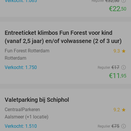
Verkocht: 1.065
€32
,50
Regulier
€22
,50
favorite_border
Entreeticket klimbos Fun Forest voor kind
30%
(vanaf 2,5 jaar) en/of volwassene (2 of 3 uur)
Fun Forest Rotterdam
9.3
star
Rotterdam
Verkocht: 1.750
€17
Regulier
€11
,95
favorite_border
Valetparking bij Schiphol
23%
CentraalParkeren
9.2
star
Aalsmeer (+1 locatie)
Verkocht: 1.510
€75
Regulier