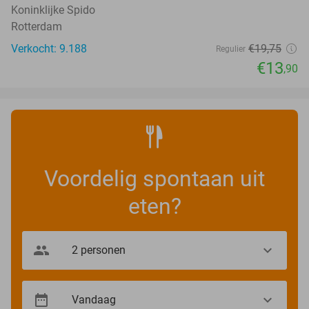
Koninklijke Spido
Rotterdam
Verkocht: 9.188
€19
,75
Regulier
€13
,90
Voordelig spontaan uit
eten?