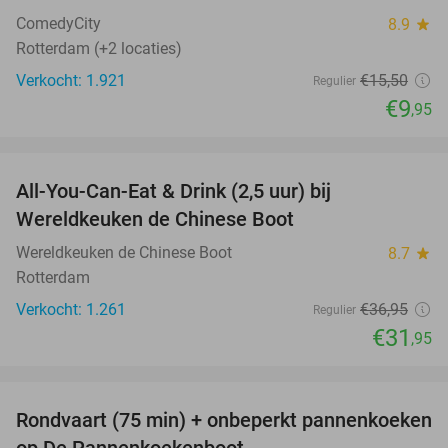
ComedyCity
8.9
star
Rotterdam (+2 locaties)
Verkocht: 1.921
€15
,50
Regulier
€9
,95
favorite_border
All-You-Can-Eat & Drink (2,5 uur) bij
14%
Wereldkeuken de Chinese Boot
Wereldkeuken de Chinese Boot
8.7
star
Rotterdam
Verkocht: 1.261
€36
,95
Regulier
€31
,95
favorite_border
Rondvaart (75 min) + onbeperkt pannenkoeken
30%
op De Pannenkoekenboot