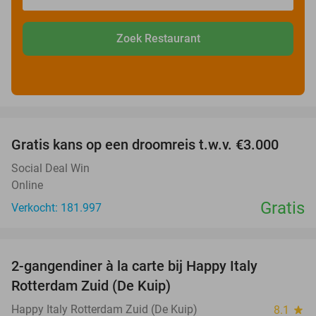
Zoek Restaurant
favorite_border
Gratis kans op een droomreis t.w.v. €3.000
Social Deal Win
Online
Gratis
Verkocht: 181.997
favorite_border
2-gangendiner à la carte bij Happy Italy
35%
Rotterdam Zuid (De Kuip)
Happy Italy Rotterdam Zuid (De Kuip)
8.1
star