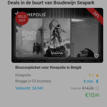
Deals in de buurt van Boudewijn Seapark
24%
SOLD
OUT
favorite_border
Bioscoopticket voor Kinepolis in België
Kinepolis
9.7
star
Brugge (+10 locaties)
8 min.
directions_walk
Verkocht: 24.941
€14
,30
Regulier
€10
,80