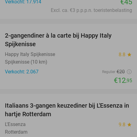
€45
Verkocht: 17.914
Excl. ca. €3 p.p.p.n. toeristenbelasting
favorite_border
2-gangendiner à la carte bij Happy Italy
35%
Spijkenisse
Happy Italy Spijkenisse
8.8
star
Spijkenisse (10 km)
Verkocht: 2.067
€20
Regulier
€12
,95
favorite_border
Italiaans 3-gangen keuzediner bij L'Essenza in
33%
hartje Rotterdam
L'Essenza
9.8
star
Rotterdam