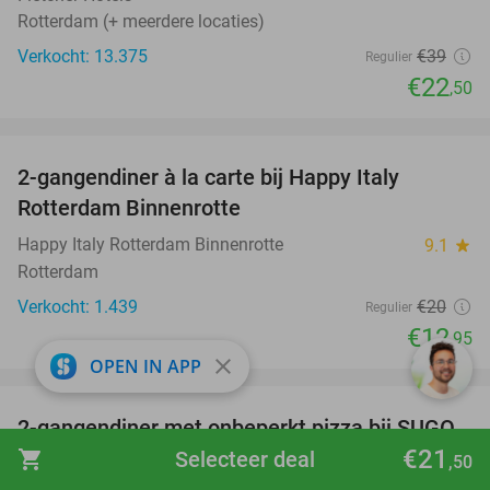
Rotterdam (+ meerdere locaties)
Verkocht: 13.375
€39
Regulier
€22
,50
favorite_border
2-gangendiner à la carte bij Happy Italy
35%
Rotterdam Binnenrotte
Happy Italy Rotterdam Binnenrotte
9.1
star
Rotterdam
Verkocht: 1.439
€20
Regulier
€12
,95
close
OPEN IN APP
favorite_border
2-gangendiner met onbeperkt pizza bij SUGO
51%
€21
shopping_cart
Selecteer deal
,50
SUGO Pizza Rotterdam Aert van Nesstraat
9.2
star