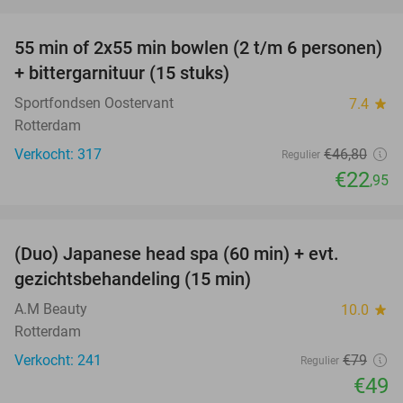
favorite_border
55 min of 2x55 min bowlen (2 t/m 6 personen)
51%
+ bittergarnituur (15 stuks)
Sportfondsen Oostervant
7.4
star
Rotterdam
Verkocht: 317
€46
,80
Regulier
€22
,95
favorite_border
(Duo) Japanese head spa (60 min) + evt.
38%
gezichtsbehandeling (15 min)
A.M Beauty
10.0
star
Rotterdam
Verkocht: 241
€79
Regulier
€49