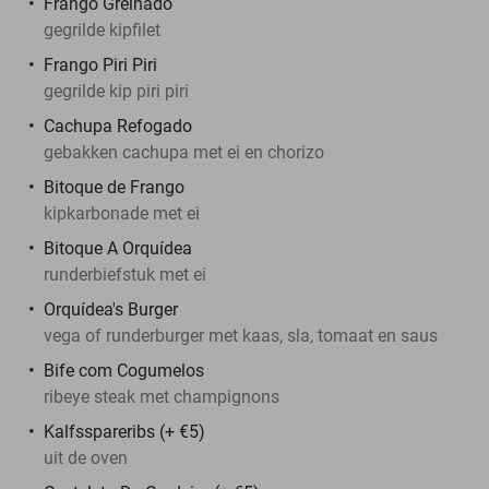
Frango Grelhado
gegrilde kipfilet
Frango Piri Piri
gegrilde kip piri piri
Cachupa Refogado
gebakken cachupa met ei en chorizo
Bitoque de Frango
kipkarbonade met ei
Bitoque A Orquídea
runderbiefstuk met ei
Orquídea's Burger
vega of runderburger met kaas, sla, tomaat en saus
Bife com Cogumelos
ribeye steak met champignons
Kalfsspareribs (+ €5)
uit de oven