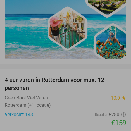
favorite_border
4 uur varen in Rotterdam voor max. 12
43%
personen
Geen Boot Wel Varen
10.0
star
Rotterdam (+1 locatie)
Verkocht: 143
€280
Regulier
€159