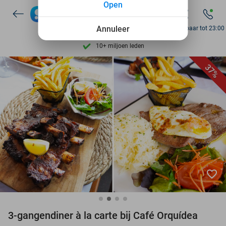
Open
7 dagen per week beschikbaar
10+ miljoen leden
Annuleer
Bereikbaar tot 23:00
9,4
op basis van
205.869 reviews
Ontdek 15.000+ deals
37%
7 dagen per week beschikbaar
10+ miljoen leden
favorite_border
3-gangendiner à la carte bij Café Orquídea