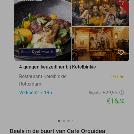
45%
favorite_border
4-gangen keuzediner bij Ketelbinkie
Restaurant Ketelbinkie
9.0
star
Rotterdam
Verkocht: 7.195
€29
,95
Regulier
€16
,50
Deals in de buurt van Café Orquídea