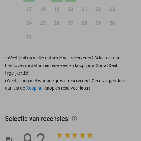
17
18
19
20
21
22
23
24
25
26
27
28
29
30
31
*
Weet je al op welke datum je wilt reserveren? Selecteer dan
hierboven de datum en reserveer en koop jouw Social Deal
tegelijkertijd.
(Weet je nog niet wanneer je wilt reserveren? Geen zorgen: koop
dan via de ‘
koop nu
’-knop én reserveer later)
Selectie van recensies
info_outlined
9,2