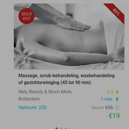
46%
SOLD
OUT
favorite_border
Massage, scrub-behandeling, waxbehandeling
of gezichtsreiniging (45 tot 90 min)
Naty Beauty & Much More
9.9
star
Rotterdam
1 min.
directions_walk
Verkocht: 220
€35
Regulier
€19