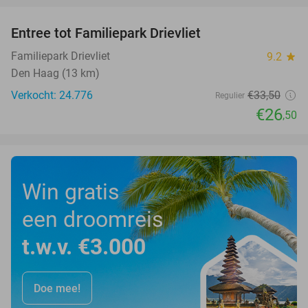
Entree tot Familiepark Drievliet
21%
Familiepark Drievliet
9.2
star
Den Haag (13 km)
Verkocht: 24.776
€33
,50
Regulier
€26
,50
Win gratis
een droomreis
t.w.v. €3.000
Doe mee!