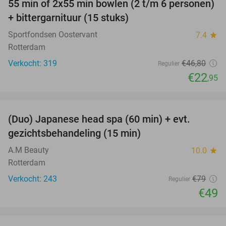
55 min of 2x55 min bowlen (2 t/m 6 personen)
51%
+ bittergarnituur (15 stuks)
Sportfondsen Oostervant
7.4
star
Rotterdam
Verkocht: 319
€46
,80
Regulier
€22
,95
favorite_border
(Duo) Japanese head spa (60 min) + evt.
38%
gezichtsbehandeling (15 min)
A.M Beauty
10.0
star
Rotterdam
Verkocht: 243
€79
Regulier
€49
favorite_border