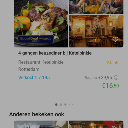
favorite_border
4-gangen keuzediner bij Ketelbinkie
Restaurant Ketelbinkie
9.0
star
Rotterdam
Verkocht: 7.195
€29
,95
Regulier
€16
,50
Anderen bekeken ook