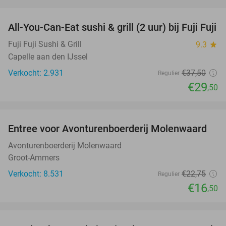
favorite_border
All-You-Can-Eat sushi & grill (2 uur) bij Fuji Fuji
21%
Fuji Fuji Sushi & Grill
9.3
star
Capelle aan den IJssel
Verkocht: 2.931
€37
,50
Regulier
€29
,50
favorite_border
Entree voor Avonturenboerderij Molenwaard
27%
Avonturenboerderij Molenwaard
Groot-Ammers
Verkocht: 8.531
€22
,75
Regulier
€16
,50
favorite_border