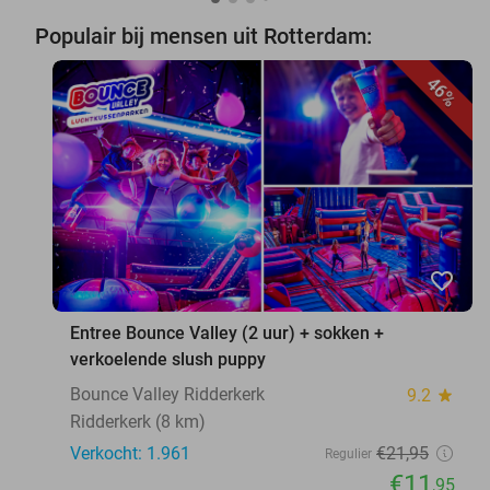
Populair bij mensen uit Rotterdam:
46%
favorite_border
Entree Bounce Valley (2 uur) + sokken +
verkoelende slush puppy
Bounce Valley Ridderkerk
9.2
star
Ridderkerk (8 km)
Verkocht: 1.961
€21
,95
Regulier
€11
,95