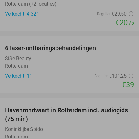
Rotterdam (+2 locaties)
Verkocht: 4.321
€29
,50
Regulier
€20
,75
favorite_border
6 laser-ontharingsbehandelingen
61%
SiSe Beauty
Rotterdam
Verkocht: 11
€101
,25
Regulier
€39
favorite_border
Havenrondvaart in Rotterdam incl. audiogids
30%
(75 min)
Koninklijke Spido
Rotterdam