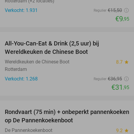
Rotterdam (+2 locaties)
Verkocht: 1.931
€15
,50
Regulier
€9
,95
favorite_border
All-You-Can-Eat & Drink (2,5 uur) bij
14%
Wereldkeuken de Chinese Boot
Wereldkeuken de Chinese Boot
8.7
star
Rotterdam
Verkocht: 1.268
€36
,95
Regulier
€31
,95
favorite_border
Rondvaart (75 min) + onbeperkt pannenkoeken
30%
op De Pannenkoekenboot
De Pannenkoekenboot
9.2
star