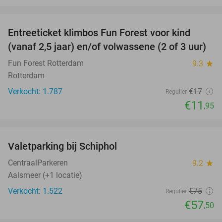
favorite_border
Entreeticket klimbos Fun Forest voor kind
30%
(vanaf 2,5 jaar) en/of volwassene (2 of 3 uur)
Fun Forest Rotterdam
9.3
star
Rotterdam
Verkocht: 1.787
€17
Regulier
€11
,95
favorite_border
Valetparking bij Schiphol
23%
CentraalParkeren
9.2
star
Aalsmeer (+1 locatie)
Verkocht: 1.522
€75
Regulier
€57
,50
favorite_border