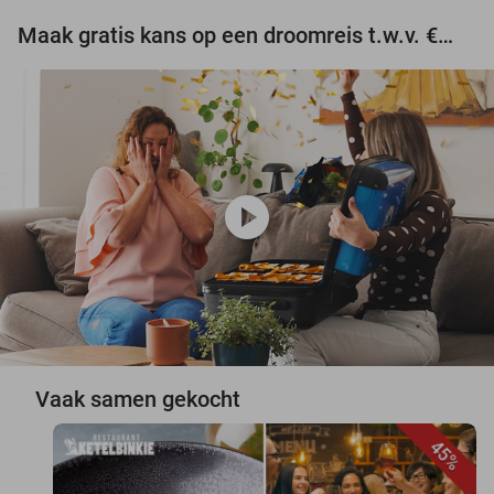
Maak gratis kans op een droomreis t.w.v. €3.000!
play_circle
Vaak samen gekocht
45%