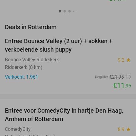
favorite_border
Deals in Rotterdam
Entree Bounce Valley (2 uur) + sokken +
46%
verkoelende slush puppy
Bounce Valley Ridderkerk
9.2
star
Ridderkerk (8 km)
Verkocht: 1.961
€21
,95
Regulier
€11
,95
favorite_border
Entree voor ComedyCity in hartje Den Haag,
36%
NEW
Arnhem of Rotterdam
TODAY
ComedyCity
8.9
star