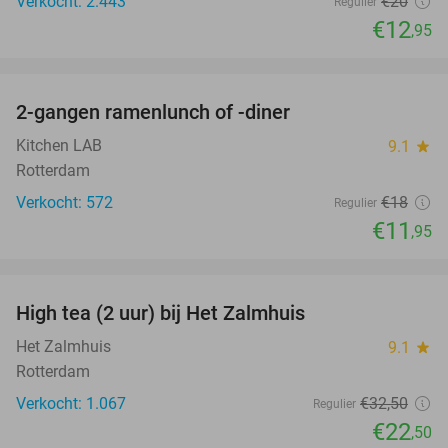
Verkocht: 2.443
€20
Regulier
€12
,95
favorite_border
2-gangen ramenlunch of -diner
34%
Kitchen LAB
9.1
star
Rotterdam
Verkocht: 572
€18
Regulier
€11
,95
favorite_border
High tea (2 uur) bij Het Zalmhuis
31%
Het Zalmhuis
9.1
star
Rotterdam
Verkocht: 1.067
€32
,50
Regulier
€22
,50