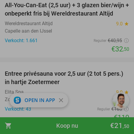
All-You-Can-Eat (2,5 uur) + 3 glazen bier/wijn +
21%
onbeperkt fris bij Wereldrestaurant Altijd
Wereldrestaurant Altijd
9.0
star
Capelle aan den IJssel
Verkocht: 1.661
€40
,95
Regulier
€32
,50
favorite_border
Entree privésauna voor 2,5 uur (2 tot 5 pers.)
28%
in hartje Zoetermeer
Elita Spa
9.0
star
close
Zoetermeer (11 km)
OPEN IN APP
Verkocht: 43
€165
Regulier
€119
€21
shopping_cart
Koop nu
,50
favorite_border