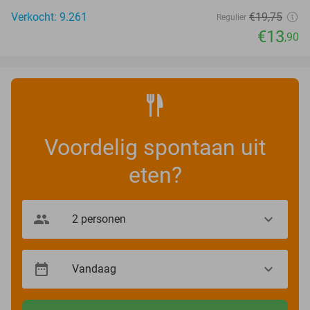
Verkocht: 9.261
€19
,75
Regulier
€13
,90
Voordelig spontaan uit
eten?