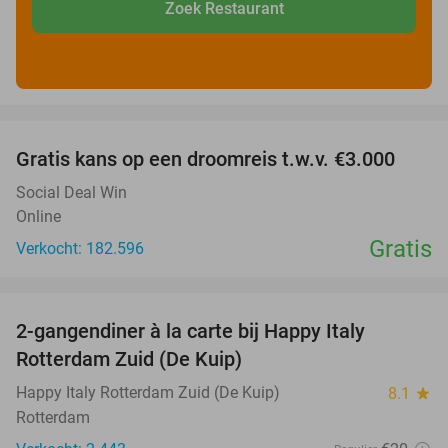
Zoek Restaurant
favorite_border
Gratis kans op een droomreis t.w.v. €3.000
Social Deal Win
Online
Gratis
Verkocht: 182.596
favorite_border
2-gangendiner à la carte bij Happy Italy
35%
Rotterdam Zuid (De Kuip)
Happy Italy Rotterdam Zuid (De Kuip)
8.1
star
Rotterdam