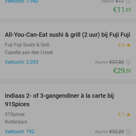
Verkocht: 1.940
€17
Regulier
€11
,95
favorite_border
All-You-Can-Eat sushi & grill (2 uur) bij Fuji Fuji
21%
Fuji Fuji Sushi & Grill
9.3
star
Capelle aan den IJssel
Verkocht: 3.053
€37
,50
Regulier
€29
,50
favorite_border
Indiaas 2- of 3-gangendiner à la carte bij
39%
91Spices
91Spices
9.1
star
Rotterdam
Verkocht: 792
€32
,20
Regulier