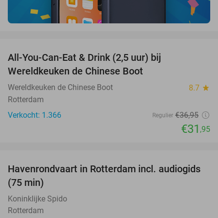
favorite_border
All-You-Can-Eat & Drink (2,5 uur) bij
14%
Wereldkeuken de Chinese Boot
Wereldkeuken de Chinese Boot
8.7
star
Rotterdam
Verkocht: 1.366
€36
,95
Regulier
€31
,95
favorite_border
Havenrondvaart in Rotterdam incl. audiogids
30%
(75 min)
Koninklijke Spido
Rotterdam