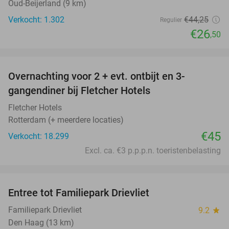
Oud-Beijerland (9 km)
Verkocht: 1.302
€44
,25
Regulier
€26
,50
favorite_border
Overnachting voor 2 + evt. ontbijt en 3-
gangendiner bij Fletcher Hotels
Fletcher Hotels
Rotterdam (+ meerdere locaties)
€45
Verkocht: 18.299
Excl. ca. €3 p.p.p.n. toeristenbelasting
favorite_border
Entree tot Familiepark Drievliet
21%
Familiepark Drievliet
9.2
star
Den Haag (13 km)