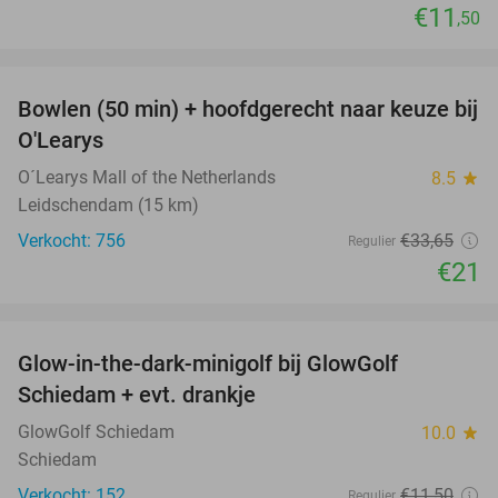
€11
,50
favorite_border
Bowlen (50 min) + hoofdgerecht naar keuze bij
38%
O'Learys
O´Learys Mall of the Netherlands
8.5
star
Leidschendam (15 km)
Verkocht: 756
€33
,65
Regulier
€21
favorite_border
Glow-in-the-dark-minigolf bij GlowGolf
26%
Schiedam + evt. drankje
GlowGolf Schiedam
10.0
star
Schiedam
Verkocht: 152
€11
,50
Regulier