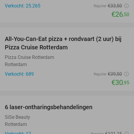
Verkocht: 25.265
€33
,50
Regulier
€26
,50
favorite_border
All-You-Can-Eat pizza + rondvaart (2 uur) bij
22%
Pizza Cruise Rotterdam
Pizza Cruise Rotterdam
Rotterdam
Verkocht: 689
€39
,50
Regulier
€30
,95
favorite_border
6 laser-ontharingsbehandelingen
61%
SiSe Beauty
Rotterdam
Verkocht: 12
€101
,25