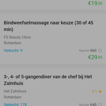
€19
,50
favorite_border
Bindweefselmassage naar keuze (30 of 45
50%
min)
FS Beauty Clinic
Rotterdam
Verkocht: 9
€60
Regulier
€29
,95
favorite_border
3-, 4- of 5-gangendiner van de chef bij Het
34%
Zalmhuis
Het Zalmhuis
9.1
star
Rotterdam
Verkocht: 178
€45
Regulier