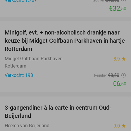
Verkocht: 1.767
€40
,95
Regulier
€32
,50
favorite_border
Minigolf, evt. + non-alcoholisch drankje naar
24%
keuze bij Midget Golfbaan Parkhaven in hartje
Rotterdam
Midget Golfbaan Parkhaven
8.9
star
Rotterdam
Verkocht: 198
€8
,50
Regulier
€6
,50
favorite_border
3-gangendiner à la carte in centrum Oud-
40%
Beijerland
Heeren van Beijerland
9.0
star