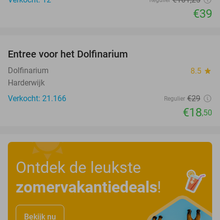
Regulier
€39
favorite_border
Entree voor het Dolfinarium
36%
Dolfinarium
8.5
star
Harderwijk
Verkocht: 21.166
€29
Regulier
€18
,50
Ontdek de leukste
zomervakantiedeals
!
Bekijk nu