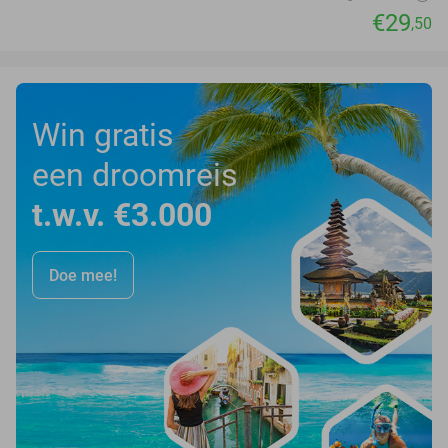
€29
,50
Win gratis
een droomreis
t.w.v. €3.000
Doe mee!