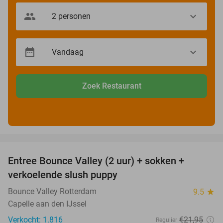
Zoek Restaurant
favorite_border
Entree Bounce Valley (2 uur) + sokken +
46%
verkoelende slush puppy
Bounce Valley Rotterdam
9.5
star
Capelle aan den IJssel
Verkocht: 1.816
€21
,95
Regulier