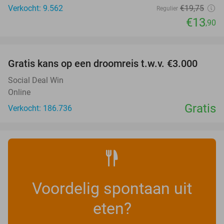
Verkocht: 9.562
€19
,75
Regulier
€13
,90
favorite_border
Gratis kans op een droomreis t.w.v. €3.000
Social Deal Win
Online
Gratis
Verkocht: 186.736
Voordelig spontaan uit
eten?