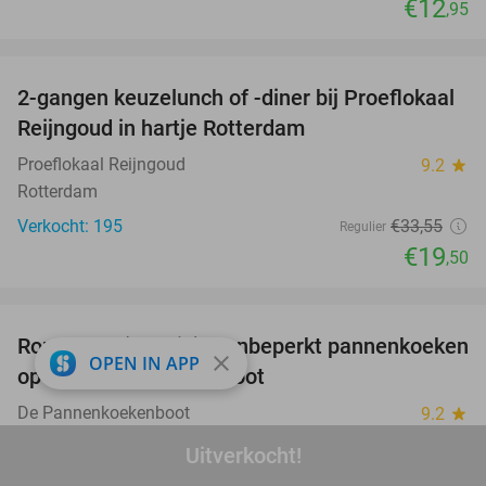
€12
,95
favorite_border
2-gangen keuzelunch of -diner bij Proeflokaal
42%
Reijngoud in hartje Rotterdam
Proeflokaal Reijngoud
9.2
star
Rotterdam
Verkocht: 195
€33
,55
Regulier
€19
,50
favorite_border
Rondvaart (75 min) + onbeperkt pannenkoeken
30%
close
OPEN IN APP
op De Pannenkoekenboot
De Pannenkoekenboot
9.2
star
Rotterdam (+2 locaties)
Uitverkocht!
Verkocht: 4.591
€29
,50
Regulier