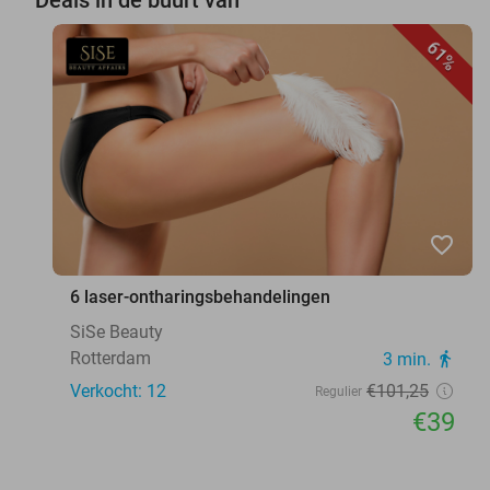
61%
favorite_border
6 laser-ontharingsbehandelingen
SiSe Beauty
Rotterdam
3 min.
directions_walk
Verkocht: 12
€101
,25
Regulier
€39