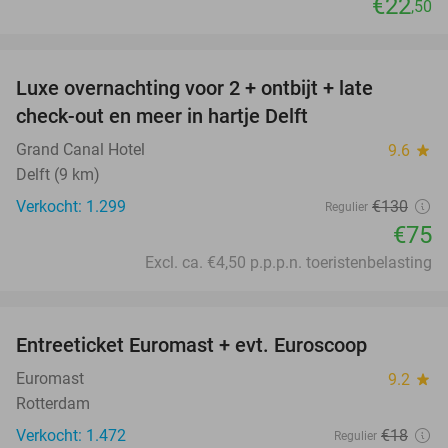
€22
,50
favorite_border
Luxe overnachting voor 2 + ontbijt + late
42%
check-out en meer in hartje Delft
Grand Canal Hotel
9.6
star
Delft (9 km)
Verkocht: 1.299
€130
Regulier
€75
Excl. ca. €4,50 p.p.p.n. toeristenbelasting
favorite_border
Entreeticket Euromast + evt. Euroscoop
36%
Euromast
9.2
star
Rotterdam
Verkocht: 1.472
€18
Regulier