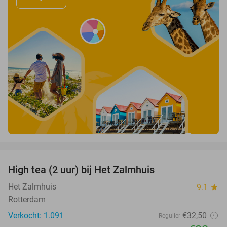
favorite_border
High tea (2 uur) bij Het Zalmhuis
31%
Het Zalmhuis
9.1
star
Rotterdam
Verkocht: 1.091
€32
,50
Regulier