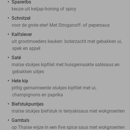
Spareribs
keuze uit ketjap-honing of spicy
Schnitzel
voor de grote eter! Met Stroganoff- of pepersaus
Kalfslever
uit grootmoeders keuken: boterzacht met gebakken ui,
spek en appel
Saté
malse stukjes kipfilet met huisgemaakte satésaus en
gebakken uitjes
Hete kip
pittig gemarineerde stukjes kipfilet met ui,
champignons en paprika
Biefstukpuntjes
malse stukjes biefstuk in teriyakisaus met wokgroenten
Gamba’s
op Thaise wijze in een five spice saus met wokgroenten