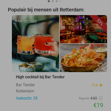
Populair bij mensen uit Rotterdam:
53%
favorite_border
High cocktail bij Bar Tender
Bar Tender
9.6
star
Rotterdam
Verkocht: 35
€40
Regulier
€19