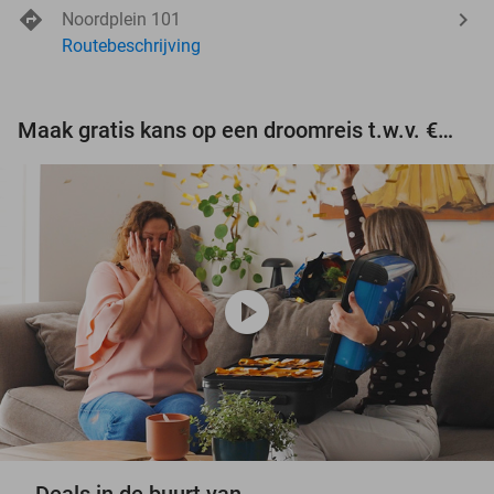
Noordplein 101
Routebeschrijving
Maak gratis kans op een droomreis t.w.v. €3.000!
play_circle
Deals in de buurt van