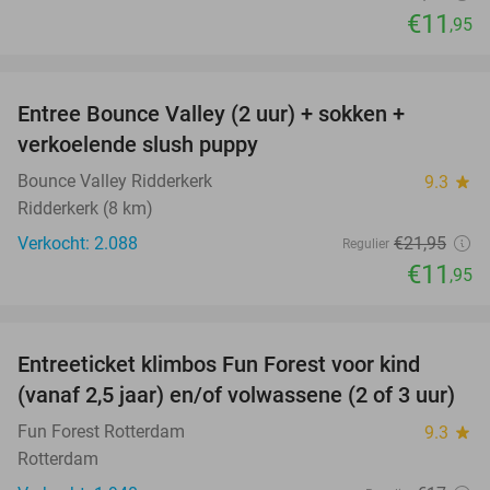
€11
,95
favorite_border
Entree Bounce Valley (2 uur) + sokken +
46%
verkoelende slush puppy
Bounce Valley Ridderkerk
9.3
star
Ridderkerk (8 km)
Verkocht: 2.088
€21
,95
Regulier
€11
,95
favorite_border
Entreeticket klimbos Fun Forest voor kind
30%
(vanaf 2,5 jaar) en/of volwassene (2 of 3 uur)
Fun Forest Rotterdam
9.3
star
Rotterdam