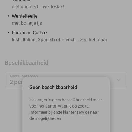
niet origineel… wel lekker!
Wentelteefje
met bolletje ijs
European Coffee
Irish, Italian, Spanish of French… zeg het maar!
Beschikbaarheid
Aantal personen:
2 personen
Geen beschikbaarheid
augustus 2026
Helaas, er is geen beschikbaarheid meer
voor het aantal waar je op zoekt.
Ma
Di
Wo
Do
Vr
Za
Zo
Informeer bij onze klantenservice naar
de mogelijkheden
1
2