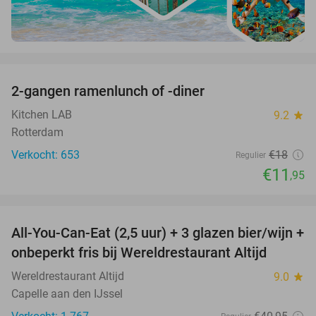
favorite_border
2-gangen ramenlunch of -diner
34%
Kitchen LAB
9.2
star
Rotterdam
Verkocht: 653
€18
Regulier
€11
,95
favorite_border
All-You-Can-Eat (2,5 uur) + 3 glazen bier/wijn +
21%
onbeperkt fris bij Wereldrestaurant Altijd
Wereldrestaurant Altijd
9.0
star
Capelle aan den IJssel