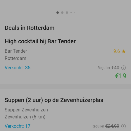
favorite_border
Deals in Rotterdam
High cocktail bij Bar Tender
53%
Bar Tender
9.6
star
Rotterdam
Verkocht: 35
€40
Regulier
€19
favorite_border
Suppen (2 uur) op de Zevenhuizerplas
40%
NEW
TODAY
Suppen Zevenhuizen
Zevenhuizen (6 km)
Verkocht: 17
€24
,99
Regulier