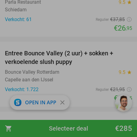
Parla Restaurant
9.5
star
Schiedam
Verkocht: 61
€37
,85
Regulier
€26
,95
favorite_border
Entree Bounce Valley (2 uur) + sokken +
46%
verkoelende slush puppy
Bounce Valley Rotterdam
9.5
star
Capelle aan den IJssel
Verkocht: 1.722
€21
,95
Regulier
€11
,95
close
OPEN IN APP
favorite_border
Tafelgrilldiner + evt. nagerecht
36%
€285
shopping_cart
Selecteer deal
Paviljoen Stormvogel
10.0
star