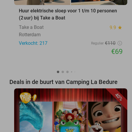
Huur elektrische sloep voor 1 t/m 10 personen
(2 uur) bij Take a Boat
Take a Boat
9.9
star
Rotterdam
Verkocht: 217
€110
Regulier
€69
Deals in de buurt van Camping La Bedure
40%