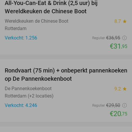
All-You-Can-Eat & Drink (2,5 uur) bij
14%
Wereldkeuken de Chinese Boot
Wereldkeuken de Chinese Boot
8.7
star
Rotterdam
Verkocht: 1.256
€36
,95
Regulier
€31
,95
favorite_border
Rondvaart (75 min) + onbeperkt pannenkoeken
30%
op De Pannenkoekenboot
De Pannenkoekenboot
9.2
star
Rotterdam (+2 locaties)
Verkocht: 4.246
€29
,50
Regulier
€20
,75
favorite_border