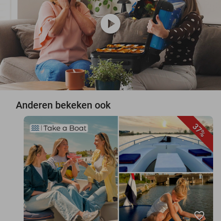
play_circle
Anderen bekeken ook
37%
favorite_border