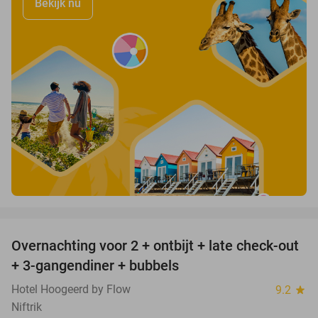
Bekijk nu
favorite_border
Overnachting voor 2 + ontbijt + late check-out
46%
+ 3-gangendiner + bubbels
Hotel Hoogeerd by Flow
9.2
star
Niftrik