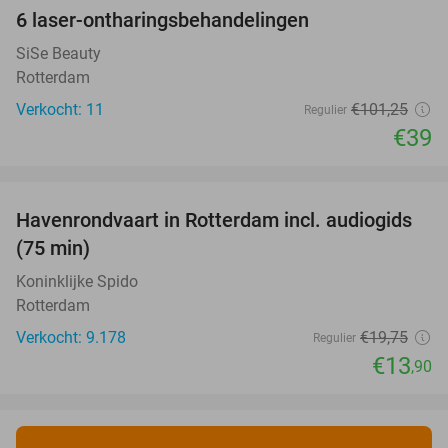
6 laser-ontharingsbehandelingen
61%
SiSe Beauty
Rotterdam
Verkocht: 11
€101
,25
Regulier
€39
favorite_border
Havenrondvaart in Rotterdam incl. audiogids
30%
(75 min)
Koninklijke Spido
Rotterdam
Verkocht: 9.178
€19
,75
Regulier
€13
,90