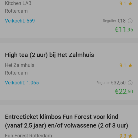
Kitchen LAB
9.1
star
Rotterdam
Verkocht: 559
€18
Regulier
€11
,95
favorite_border
High tea (2 uur) bij Het Zalmhuis
31%
Het Zalmhuis
9.1
star
Rotterdam
Verkocht: 1.065
€32
,50
Regulier
€22
,50
favorite_border
Entreeticket klimbos Fun Forest voor kind
30%
(vanaf 2,5 jaar) en/of volwassene (2 of 3 uur)
Fun Forest Rotterdam
9.3
star