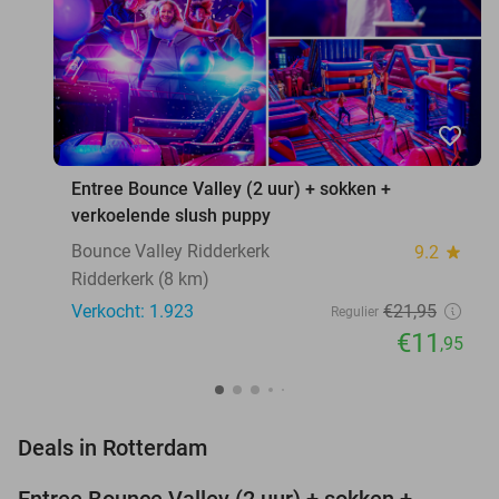
favorite_border
Entree Bounce Valley (2 uur) + sokken +
verkoelende slush puppy
Bounce Valley Ridderkerk
9.2
star
Ridderkerk (8 km)
Verkocht: 1.923
€21
,95
Regulier
€11
,95
favorite_border
Deals in Rotterdam
Entree Bounce Valley (2 uur) + sokken +