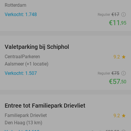
Rotterdam
Verkocht: 1.748
€17
Regulier
€11
,95
favorite_border
Valetparking bij Schiphol
23%
CentraalParkeren
9.2
star
Aalsmeer (+1 locatie)
Verkocht: 1.507
€75
Regulier
€57
,50
favorite_border
Entree tot Familiepark Drievliet
21%
Familiepark Drievliet
9.2
star
Den Haag (13 km)