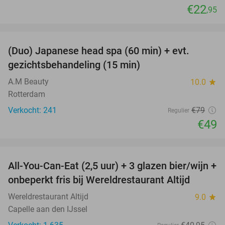
€22
,95
favorite_border
(Duo) Japanese head spa (60 min) + evt.
38%
gezichtsbehandeling (15 min)
A.M Beauty
10.0
star
Rotterdam
Verkocht: 241
€79
Regulier
€49
favorite_border
All-You-Can-Eat (2,5 uur) + 3 glazen bier/wijn +
21%
onbeperkt fris bij Wereldrestaurant Altijd
Wereldrestaurant Altijd
9.0
star
Capelle aan den IJssel