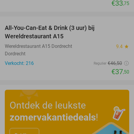
€33
,75
favorite_border
All-You-Can-Eat & Drink (3 uur) bij
19%
Wereldrestaurant A15
Wereldrestaurant A15 Dordrecht
9.4
star
Dordrecht
Verkocht: 216
€46
,50
Regulier
€37
,50
Ontdek de leukste
zomervakantiedeals
!