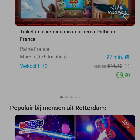
favorite_border
Ticket de cinéma dans un cinéma Pathé en
France
Pathé France
Mâcon (+76 locaties)
97 min.
directions_car
Verkocht: 73
€16
,40
Regulier
€9
,90
Populair bij mensen uit Rotterdam:
46%