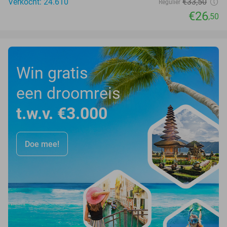
Verkocht: 24.610
€33
,50
Regulier
€26
,50
Win gratis
een droomreis
t.w.v. €3.000
Doe mee!