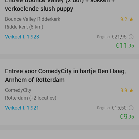
46%
verkoelende slush puppy
Bounce Valley Ridderkerk
9.2
star
Ridderkerk (8 km)
Verkocht: 1.923
€21
,95
Regulier
€11
,95
favorite_border
Entree voor ComedyCity in hartje Den Haag,
36%
NEW
Arnhem of Rotterdam
TODAY
ComedyCity
8.9
star
Rotterdam (+2 locaties)
Verkocht: 1.921
€15
,50
Regulier
€9
,95
favorite_border