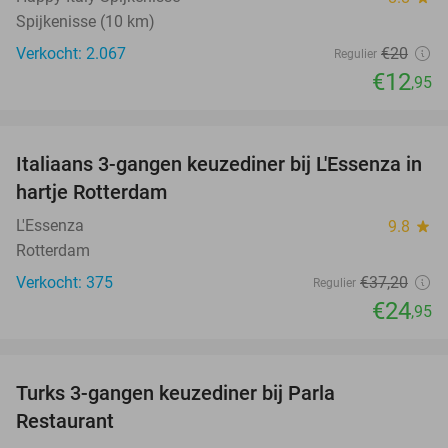
Spijkenisse (10 km)
Verkocht: 2.067
€20
Regulier
€12
,95
favorite_border
Italiaans 3-gangen keuzediner bij L'Essenza in
33%
hartje Rotterdam
L'Essenza
9.8
star
Rotterdam
Verkocht: 375
€37
,20
Regulier
€24
,95
favorite_border
Turks 3-gangen keuzediner bij Parla
29%
Restaurant