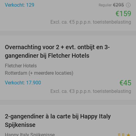
Verkocht: 129
€295
Regulier
€159
Excl. ca. €5 p.p.p.n. toeristenbelasting
favorite_border
Overnachting voor 2 + evt. ontbijt en 3-
gangendiner bij Fletcher Hotels
Fletcher Hotels
Rotterdam (+ meerdere locaties)
€45
Verkocht: 17.900
Excl. ca. €3 p.p.p.n. toeristenbelasting
favorite_border
2-gangendiner à la carte bij Happy Italy
35%
Spijkenisse
Happy Italy Spijkenisse
8.8
star