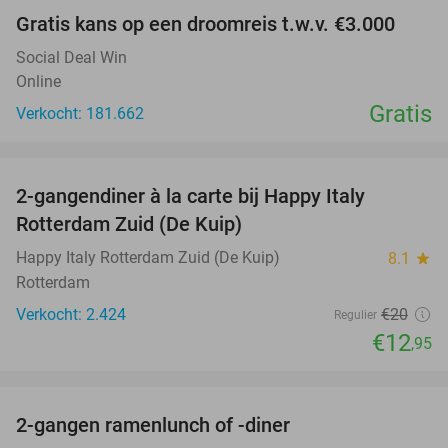
Gratis kans op een droomreis t.w.v. €3.000
Social Deal Win
Online
Gratis
Verkocht: 181.662
favorite_border
2-gangendiner à la carte bij Happy Italy
35%
Rotterdam Zuid (De Kuip)
Happy Italy Rotterdam Zuid (De Kuip)
8.1
star
Rotterdam
Verkocht: 2.424
€20
Regulier
€12
,95
favorite_border
2-gangen ramenlunch of -diner
34%