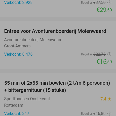
Verkocht: 2.928
€37
,50
Regulier
€29
,50
favorite_border
Entree voor Avonturenboerderij Molenwaard
27%
Avonturenboerderij Molenwaard
Groot-Ammers
Verkocht: 8.476
€22
,75
Regulier
€16
,50
favorite_border
55 min of 2x55 min bowlen (2 t/m 6 personen)
51%
+ bittergarnituur (15 stuks)
Sportfondsen Oostervant
7.4
star
Rotterdam
Verkocht: 317
€46
,80
Regulier