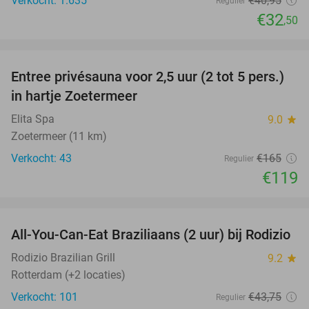
Verkocht: 1.635
€40
,95
Regulier
€32
,50
favorite_border
Entree privésauna voor 2,5 uur (2 tot 5 pers.)
28%
in hartje Zoetermeer
Elita Spa
9.0
star
Zoetermeer (11 km)
Verkocht: 43
€165
Regulier
€119
favorite_border
All-You-Can-Eat Braziliaans (2 uur) bij Rodizio
23%
Rodizio Brazilian Grill
9.2
star
Rotterdam (+2 locaties)
Verkocht: 101
€43
,75
Regulier