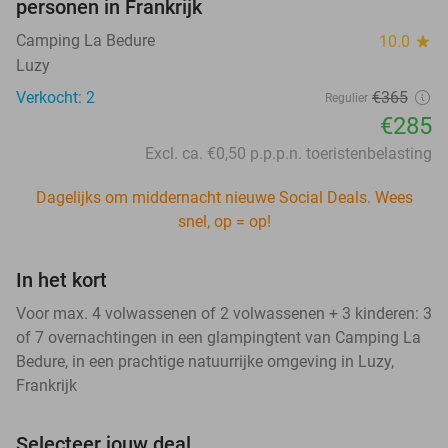
personen in Frankrijk
Camping La Bedure
10.0
star
Luzy
Verkocht: 2
€365
Regulier
€285
Excl. ca. €0,50 p.p.p.n. toeristenbelasting
Dagelijks om middernacht nieuwe Social Deals. Wees
snel, op = op!
In het kort
Voor max. 4 volwassenen of 2 volwassenen + 3 kinderen: 3
of 7 overnachtingen in een glampingtent van Camping La
Bedure, in een prachtige natuurrijke omgeving in Luzy,
Frankrijk
Selecteer jouw deal