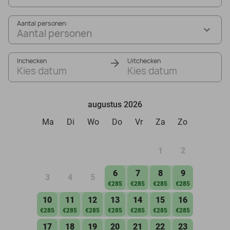
Aantal personen:
Aantal personen
Inchecken
Uitchecken
Kies datum
Kies datum
augustus 2026
Ma
Di
Wo
Do
Vr
Za
Zo
1
2
6
7
8
9
3
4
5
€285
€285
€285
€285
10
11
12
13
14
15
16
€285
€285
€285
€285
€285
€285
€285
17
18
19
20
21
22
23