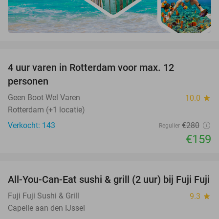
favorite_border
4 uur varen in Rotterdam voor max. 12
43%
personen
Geen Boot Wel Varen
10.0
star
Rotterdam (+1 locatie)
Verkocht: 143
€280
Regulier
€159
favorite_border
All-You-Can-Eat sushi & grill (2 uur) bij Fuji Fuji
21%
Fuji Fuji Sushi & Grill
9.3
star
Capelle aan den IJssel