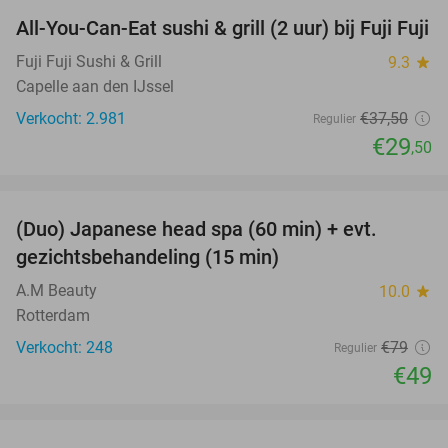
All-You-Can-Eat sushi & grill (2 uur) bij Fuji Fuji
21%
Fuji Fuji Sushi & Grill
9.3
star
Capelle aan den IJssel
Verkocht: 2.981
€37
,50
Regulier
€29
,50
favorite_border
(Duo) Japanese head spa (60 min) + evt.
38%
gezichtsbehandeling (15 min)
A.M Beauty
10.0
star
Rotterdam
Verkocht: 248
€79
Regulier
€49
favorite_border