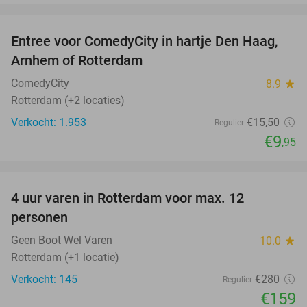
favorite_border
Entree voor ComedyCity in hartje Den Haag,
36%
Arnhem of Rotterdam
ComedyCity
8.9
star
Rotterdam (+2 locaties)
Verkocht: 1.953
€15
,50
Regulier
€9
,95
favorite_border
4 uur varen in Rotterdam voor max. 12
43%
personen
Geen Boot Wel Varen
10.0
star
Rotterdam (+1 locatie)
Verkocht: 145
€280
Regulier
€159