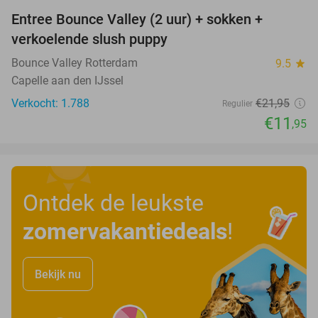
Entree Bounce Valley (2 uur) + sokken +
46%
verkoelende slush puppy
Bounce Valley Rotterdam
9.5
star
Capelle aan den IJssel
Verkocht: 1.788
€21
,95
Regulier
€11
,95
Ontdek de leukste
zomervakantiedeals
!
Bekijk nu