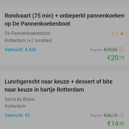
favorite_border
Rondvaart (75 min) + onbeperkt pannenkoeken
30%
op De Pannenkoekenboot
De Pannenkoekenboot
9.2
star
Rotterdam (+2 locaties)
Verkocht: 4.430
€29
,50
Regulier
€20
,75
favorite_border
Lunchgerecht naar keuze + dessert of bite
46%
naar keuze in hartje Rotterdam
Spice by Blake
Rotterdam
Verkocht: 42
€26
,70
Regulier
€14
,50