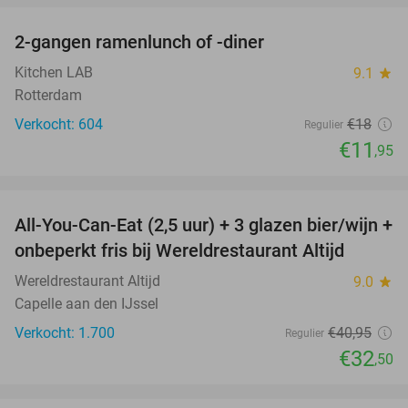
2-gangen ramenlunch of -diner
34%
Kitchen LAB
9.1
star
Rotterdam
Verkocht: 604
€18
Regulier
€11
,95
favorite_border
All-You-Can-Eat (2,5 uur) + 3 glazen bier/wijn +
21%
onbeperkt fris bij Wereldrestaurant Altijd
Wereldrestaurant Altijd
9.0
star
Capelle aan den IJssel
Verkocht: 1.700
€40
,95
Regulier
€32
,50
favorite_border