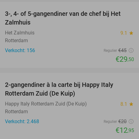
3-, 4- of 5-gangendiner van de chef bij Het
34%
Zalmhuis
Het Zalmhuis
9.1
star
Rotterdam
Verkocht: 156
€45
Regulier
€29
,50
favorite_border
2-gangendiner à la carte bij Happy Italy
35%
Rotterdam Zuid (De Kuip)
Happy Italy Rotterdam Zuid (De Kuip)
8.1
star
Rotterdam
Verkocht: 2.468
€20
Regulier
€12
,95