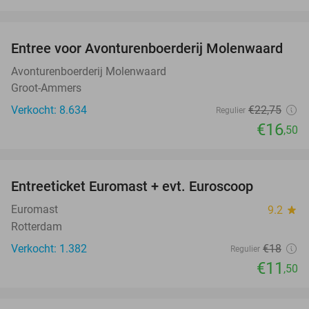
favorite_border
Entree voor Avonturenboerderij Molenwaard
27%
Avonturenboerderij Molenwaard
Groot-Ammers
Verkocht: 8.634
€22
,75
Regulier
€16
,50
favorite_border
Entreeticket Euromast + evt. Euroscoop
36%
Euromast
9.2
star
Rotterdam
Verkocht: 1.382
€18
Regulier
€11
,50
favorite_border