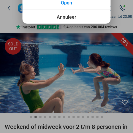
Open
7 dagen per week beschikbaar
10+ miljoen leden
Annuleer
Bereikbaar tot 23:00
9,4
op basis van
206.004 reviews
Ontdek 15.000+ deals
20%
SOLD
7 dagen per week beschikbaar
OUT
10+ miljoen leden
favorite_border
Weekend of midweek voor 2 t/m 8 personen in