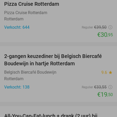
Pizza Cruise Rotterdam
Pizza Cruise Rotterdam
Rotterdam
Verkocht: 644
€39
,50
Regulier
€30
,95
favorite_border
2-gangen keuzediner bij Belgisch Biercafé
42%
Boudewijn in hartje Rotterdam
Belgisch Biercafé Boudewijn
9.6
star
Rotterdam
Verkocht: 138
€33
,55
Regulier
€19
,50
favorite_border
All-You-Can-Eat-lunch + drank (2 uur) bij