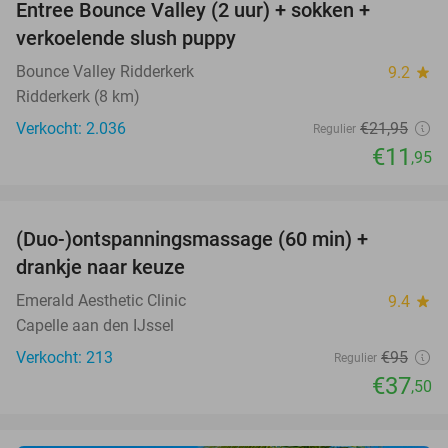
Entree Bounce Valley (2 uur) + sokken +
46%
verkoelende slush puppy
Bounce Valley Ridderkerk
9.2
star
Ridderkerk (8 km)
Verkocht: 2.036
€21
,95
Regulier
€11
,95
favorite_border
(Duo-)ontspanningsmassage (60 min) +
61%
drankje naar keuze
Emerald Aesthetic Clinic
9.4
star
Capelle aan den IJssel
Verkocht: 213
€95
Regulier
€37
,50