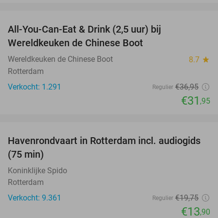
favorite_border
All-You-Can-Eat & Drink (2,5 uur) bij
14%
Wereldkeuken de Chinese Boot
Wereldkeuken de Chinese Boot
8.7
star
Rotterdam
Verkocht: 1.291
€36
,95
Regulier
€31
,95
favorite_border
Havenrondvaart in Rotterdam incl. audiogids
30%
(75 min)
Koninklijke Spido
Rotterdam
Verkocht: 9.361
€19
,75
Regulier
€13
,90