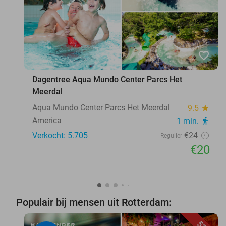
favorite_border
Dagentree Aqua Mundo Center Parcs Het
Meerdal
Aqua Mundo Center Parcs Het Meerdal
9.5
star
America
1 min.
directions_walk
Verkocht: 5.705
€24
Regulier
€20
Populair bij mensen uit Rotterdam: