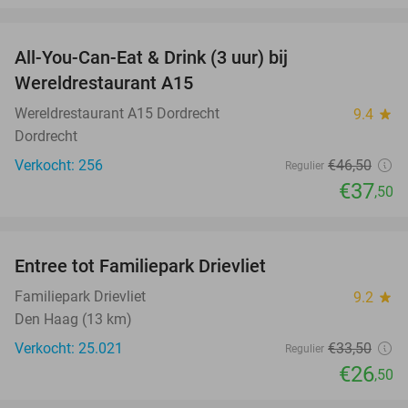
favorite_border
All-You-Can-Eat & Drink (3 uur) bij
19%
Wereldrestaurant A15
Wereldrestaurant A15 Dordrecht
9.4
star
Dordrecht
Verkocht: 256
€46
,50
Regulier
€37
,50
favorite_border
Entree tot Familiepark Drievliet
21%
Familiepark Drievliet
9.2
star
Den Haag (13 km)
Verkocht: 25.021
€33
,50
Regulier
€26
,50
favorite_border