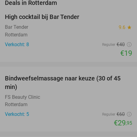
favorite_border
Deals in Rotterdam
High cocktail bij Bar Tender
53%
NEW
TODAY
Bar Tender
9.6
star
Rotterdam
Verkocht: 8
€40
Regulier
€19
favorite_border
Bindweefselmassage naar keuze (30 of 45
50%
NEW
min)
TODAY
FS Beauty Clinic
Rotterdam
Verkocht: 5
€60
Regulier
€29
,95