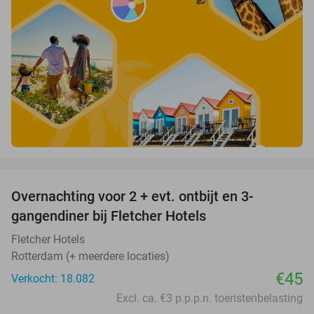
favorite_border
Overnachting voor 2 + evt. ontbijt en 3-
gangendiner bij Fletcher Hotels
Fletcher Hotels
Rotterdam (+ meerdere locaties)
€45
Verkocht: 18.082
Excl. ca. €3 p.p.p.n. toeristenbelasting