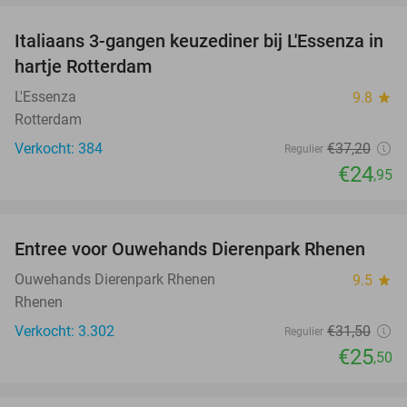
Italiaans 3-gangen keuzediner bij L'Essenza in
33%
hartje Rotterdam
L'Essenza
9.8
star
Rotterdam
Verkocht: 384
€37
,20
Regulier
€24
,95
favorite_border
Entree voor Ouwehands Dierenpark Rhenen
19%
Ouwehands Dierenpark Rhenen
9.5
star
Rhenen
Verkocht: 3.302
€31
,50
Regulier
€25
,50
favorite_border