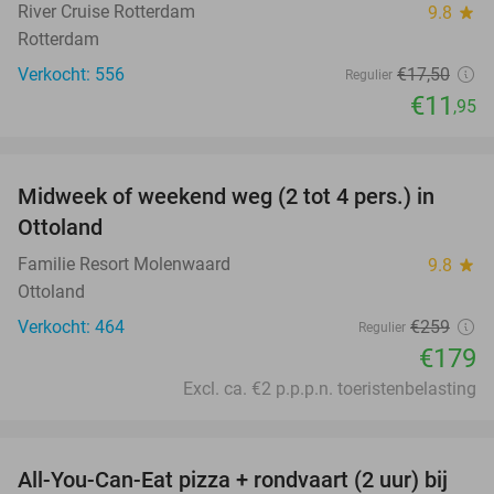
River Cruise Rotterdam
9.8
star
Rotterdam
Verkocht: 556
€17
,50
Regulier
€11
,95
favorite_border
Midweek of weekend weg (2 tot 4 pers.) in
31%
Ottoland
Familie Resort Molenwaard
9.8
star
Ottoland
Verkocht: 464
€259
Regulier
€179
Excl. ca. €2 p.p.p.n. toeristenbelasting
favorite_border
All-You-Can-Eat pizza + rondvaart (2 uur) bij
22%