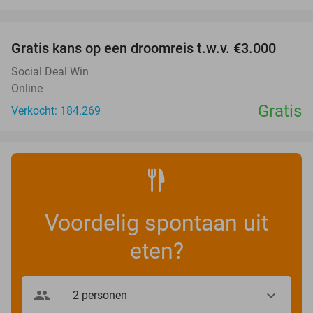
favorite_border
Gratis kans op een droomreis t.w.v. €3.000
Social Deal Win
Online
Gratis
Verkocht: 184.269
Voordelig spontaan uit
eten?