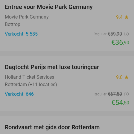
Entree voor Movie Park Germany
38%
Movie Park Germany
9.4
star
Bottrop
Verkocht: 5.585
€59
,90
Regulier
€36
,90
favorite_border
Dagtocht Parijs met luxe touringcar
19%
Holland Ticket Services
9.0
star
Rotterdam (+11 locaties)
Verkocht: 646
€67
,50
Regulier
€54
,50
favorite_border
Rondvaart met gids door Rotterdam
32%