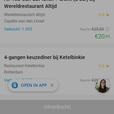
18%
Wereldrestaurant Altijd
Wereldrestaurant Altijd
9.0
star
Capelle aan den IJssel
Verkocht: 1.095
€25
,50
Regulier
€20
,95
favorite_border
4-gangen keuzediner bij Ketelbinkie
45%
Restaurant Ketelbinkie
9.0
star
Rotterdam
Verkocht: 7.208
€29
,95
Regulier
close
OPEN IN APP
€16
,50
favorite_border
Uitverkocht!
4-gangen keuzediner bij De Beren in hartje
46%