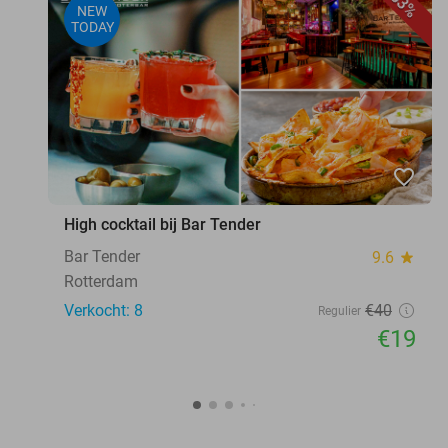
53%
NEW
TODAY
favorite_border
High cocktail bij Bar Tender
Bar Tender
9.6
star
Rotterdam
Verkocht: 8
€40
Regulier
€19