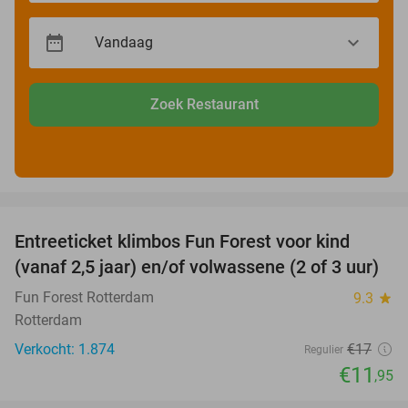
Zoek Restaurant
favorite_border
Entreeticket klimbos Fun Forest voor kind
30%
(vanaf 2,5 jaar) en/of volwassene (2 of 3 uur)
Fun Forest Rotterdam
9.3
star
Rotterdam
Verkocht: 1.874
€17
Regulier
€11
,95
favorite_border