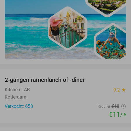
favorite_border
2-gangen ramenlunch of -diner
34%
Kitchen LAB
9.2
star
Rotterdam
Verkocht: 653
€18
Regulier
€11
,95
favorite_border