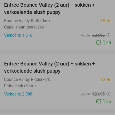
Entree Bounce Valley (2 uur) + sokken +
46%
verkoelende slush puppy
Bounce Valley Rotterdam
9.5
star
Capelle aan den IJssel
Verkocht: 1.816
€21
,95
Regulier
€11
,95
favorite_border
Entree Bounce Valley (2 uur) + sokken +
46%
verkoelende slush puppy
Bounce Valley Ridderkerk
9.3
star
Ridderkerk (8 km)
Verkocht: 2.088
€21
,95
Regulier
€11
,95
favorite_border