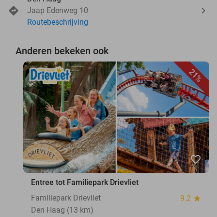
Jaap Edenweg 10
Routebeschrijving
Anderen bekeken ook
21%
favorite_border
Entree tot Familiepark Drievliet
Familiepark Drievliet
9.2
star
Den Haag (13 km)