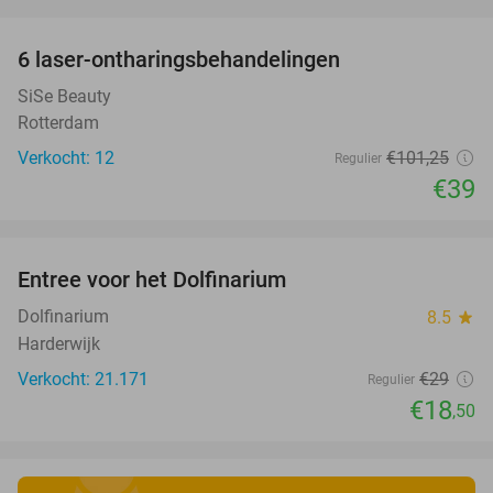
favorite_border
6 laser-ontharingsbehandelingen
61%
SiSe Beauty
Rotterdam
Verkocht: 12
€101
,25
Regulier
€39
favorite_border
Entree voor het Dolfinarium
36%
Dolfinarium
8.5
star
Harderwijk
Verkocht: 21.171
€29
Regulier
€18
,50