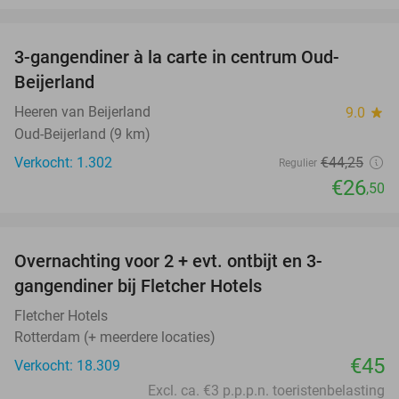
favorite_border
3-gangendiner à la carte in centrum Oud-
40%
Beijerland
Heeren van Beijerland
9.0
star
Oud-Beijerland (9 km)
Verkocht: 1.302
€44
,25
Regulier
€26
,50
favorite_border
Overnachting voor 2 + evt. ontbijt en 3-
gangendiner bij Fletcher Hotels
Fletcher Hotels
Rotterdam (+ meerdere locaties)
€45
Verkocht: 18.309
Excl. ca. €3 p.p.p.n. toeristenbelasting