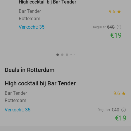
High cocktail bij Bar Tender
Bar Tender
9.6
star
Rotterdam
Verkocht: 35
€40
Regulier
€19
favorite_border
Deals in Rotterdam
High cocktail bij Bar Tender
53%
Bar Tender
9.6
star
Rotterdam
Verkocht: 35
€40
Regulier
€19
favorite_border