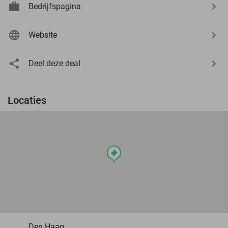
Bedrijfspagina
Website
Deel deze deal
Locaties
events
Den Haag