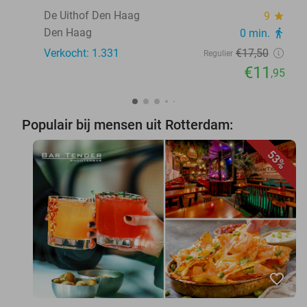
De Uithof Den Haag
9
star
Den Haag
0 min.
directions_walk
Verkocht: 1.331
€17
,50
Regulier
€11
,95
Populair bij mensen uit Rotterdam:
53%
favorite_border