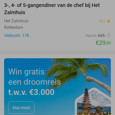
3-, 4- of 5-gangendiner van de chef bij Het
34%
Zalmhuis
Het Zalmhuis
9.1
star
Rotterdam
Verkocht: 178
€45
Regulier
€29
,50
Win gratis
een droomreis
t.w.v. €3.000
Doe mee!