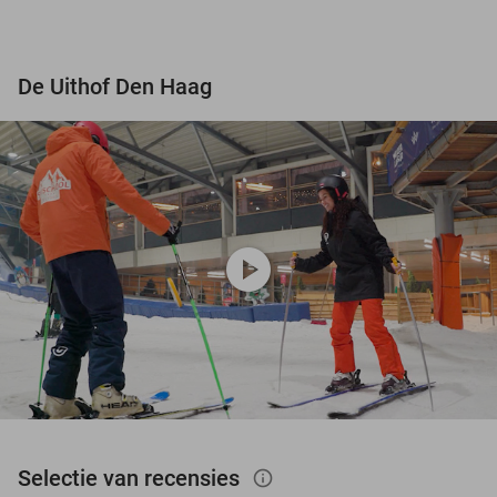
De Uithof Den Haag
play_circle
Selectie van recensies
info_outlined