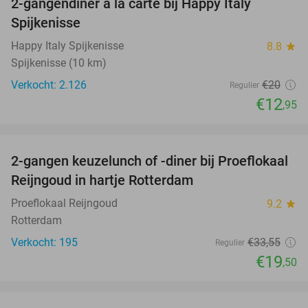
2-gangendiner à la carte bij Happy Italy
35%
Spijkenisse
Happy Italy Spijkenisse
8.8
star
Spijkenisse (10 km)
Verkocht: 2.126
€20
Regulier
€12
,95
favorite_border
2-gangen keuzelunch of -diner bij Proeflokaal
42%
Reijngoud in hartje Rotterdam
Proeflokaal Reijngoud
9.2
star
Rotterdam
Verkocht: 195
€33
,55
Regulier
€19
,50
favorite_border