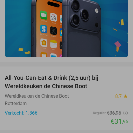
favorite_border
All-You-Can-Eat & Drink (2,5 uur) bij
14%
Wereldkeuken de Chinese Boot
Wereldkeuken de Chinese Boot
8.7
star
Rotterdam
Verkocht: 1.366
€36
,95
Regulier
€31
,95
favorite_border