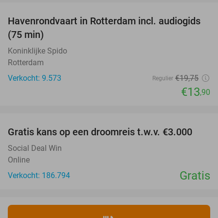
Havenrondvaart in Rotterdam incl. audiogids
30%
(75 min)
Koninklijke Spido
Rotterdam
Verkocht: 9.573
€19
,75
Regulier
€13
,90
favorite_border
Gratis kans op een droomreis t.w.v. €3.000
Social Deal Win
Online
Gratis
Verkocht: 186.794