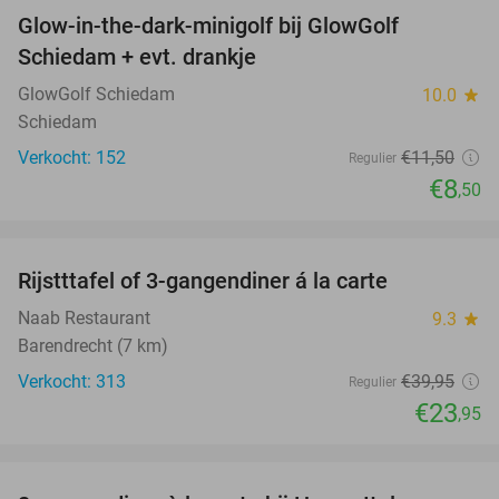
Glow-in-the-dark-minigolf bij GlowGolf
26%
Schiedam + evt. drankje
GlowGolf Schiedam
10.0
star
Schiedam
Verkocht: 152
€11
,50
Regulier
€8
,50
favorite_border
Rijstttafel of 3-gangendiner á la carte
40%
Naab Restaurant
9.3
star
Barendrecht (7 km)
Verkocht: 313
€39
,95
Regulier
€23
,95
favorite_border