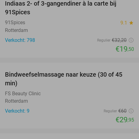
Indiaas 2- of 3-gangendiner à la carte bij
39%
91Spices
91Spices
9.1
star
Rotterdam
Verkocht: 798
€32
,20
Regulier
€19
,50
favorite_border
Bindweefselmassage naar keuze (30 of 45
50%
min)
FS Beauty Clinic
Rotterdam
Verkocht: 9
€60
Regulier
€29
,95
favorite_border