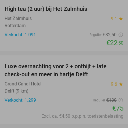
High tea (2 uur) bij Het Zalmhuis
31%
Het Zalmhuis
9.1
star
Rotterdam
Verkocht: 1.091
€32
,50
Regulier
€22
,50
favorite_border
Luxe overnachting voor 2 + ontbijt + late
42%
check-out en meer in hartje Delft
Grand Canal Hotel
9.6
star
Delft (9 km)
Verkocht: 1.299
€130
Regulier
€75
Excl. ca. €4,50 p.p.p.n. toeristenbelasting
favorite_border