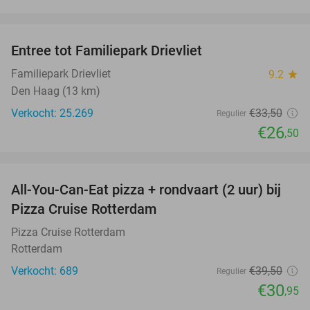
favorite_border
Entree tot Familiepark Drievliet
21%
Familiepark Drievliet
9.2
star
Den Haag (13 km)
Verkocht: 25.269
€33
,50
Regulier
€26
,50
favorite_border
All-You-Can-Eat pizza + rondvaart (2 uur) bij
22%
Pizza Cruise Rotterdam
Pizza Cruise Rotterdam
Rotterdam
Verkocht: 689
€39
,50
Regulier
€30
,95