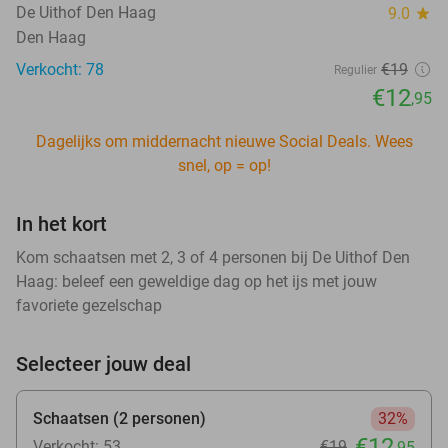
De Uithof Den Haag
9.0
star
Den Haag
Verkocht: 78
€19
Regulier
€12
,95
Dagelijks om middernacht nieuwe Social Deals. Wees
snel, op = op!
In het kort
Kom schaatsen met 2, 3 of 4 personen bij De Uithof Den
Haag: beleef een geweldige dag op het ijs met jouw
favoriete gezelschap
Selecteer jouw deal
Schaatsen (2 personen)
32%
€12
Verkocht: 53
€19
,95