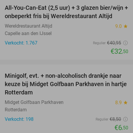
All-You-Can-Eat (2,5 uur) + 3 glazen bier/wijn +
21%
onbeperkt fris bij Wereldrestaurant Altijd
Wereldrestaurant Altijd
9.0
star
Capelle aan den IJssel
Verkocht: 1.767
€40
,95
Regulier
€32
,50
favorite_border
Minigolf, evt. + non-alcoholisch drankje naar
24%
keuze bij Midget Golfbaan Parkhaven in hartje
Rotterdam
Midget Golfbaan Parkhaven
8.9
star
Rotterdam
Verkocht: 198
€8
,50
Regulier
€6
,50