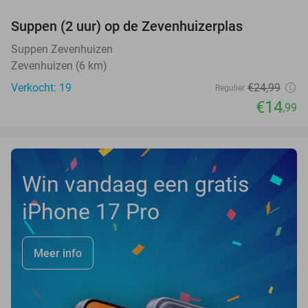
Suppen (2 uur) op de Zevenhuizerplas
40%
NEW
TODAY
Suppen Zevenhuizen
Zevenhuizen (6 km)
Verkocht: 19
€24
,99
Regulier
€14
,99
Win vandaag een gratis
iPhone 17 Pro
Meer info