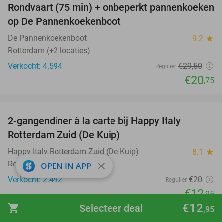
Rondvaart (75 min) + onbeperkt pannenkoeken
30%
op De Pannenkoekenboot
De Pannenkoekenboot
9.2
star
Rotterdam (+2 locaties)
Verkocht: 4.594
€29
,50
Regulier
€20
,75
favorite_border
2-gangendiner à la carte bij Happy Italy
35%
Rotterdam Zuid (De Kuip)
Happy Italy Rotterdam Zuid (De Kuip)
8.1
star
Rotterdam
close
OPEN IN APP
Verkocht: 2.492
€20
Regulier
€12
,95
€12
shopping_cart
Selecteer deal
favorite_border
,95