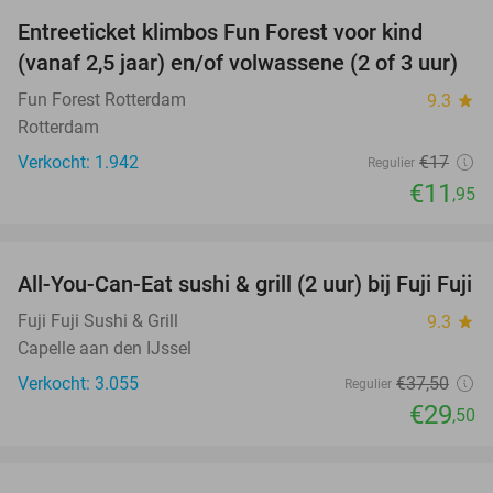
Entreeticket klimbos Fun Forest voor kind
30%
(vanaf 2,5 jaar) en/of volwassene (2 of 3 uur)
Fun Forest Rotterdam
9.3
star
Rotterdam
Verkocht: 1.942
€17
Regulier
€11
,95
favorite_border
All-You-Can-Eat sushi & grill (2 uur) bij Fuji Fuji
21%
Fuji Fuji Sushi & Grill
9.3
star
Capelle aan den IJssel
Verkocht: 3.055
€37
,50
Regulier
€29
,50
favorite_border