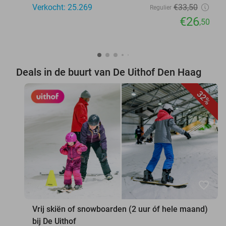
Verkocht: 25.269
€33
,50
Regulier
€26
,50
Deals in de buurt van De Uithof Den Haag
32%
favorite_border
Vrij skiën of snowboarden (2 uur óf hele maand)
bij De Uithof