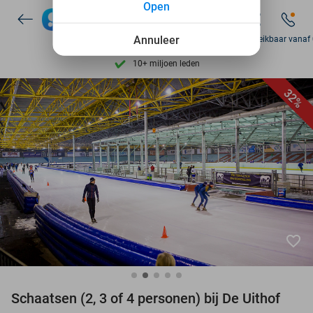
Open
Ontdek 15.000+ deals
7 dagen per week beschikbaar
Annuleer
Zo bereikbaar vanaf
10+ miljoen leden
9,4
op basis van
206.233 reviews
32%
Ontdek 15.000+ deals
7 dagen per week beschikbaar
10+ miljoen leden
favorite_border
Schaatsen (2, 3 of 4 personen) bij De Uithof