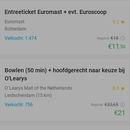
Entreeticket Euromast + evt. Euroscoop
36%
Euromast
9.2
star
Rotterdam
Verkocht: 1.474
€18
Regulier
€11
,50
favorite_border
Bowlen (50 min) + hoofdgerecht naar keuze bij
38%
O'Learys
O´Learys Mall of the Netherlands
8.5
star
Leidschendam (15 km)
Verkocht: 756
€33
,65
Regulier
€21
favorite_border