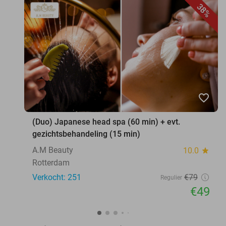
38%
favorite_border
(Duo) Japanese head spa (60 min) + evt.
gezichtsbehandeling (15 min)
A.M Beauty
10.0
star
Rotterdam
Verkocht: 251
€79
Regulier
€49