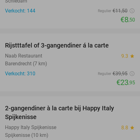
Schiedam
Verkocht: 144
€11
,50
Regulier
€8
,50
favorite_border
Rijstttafel of 3-gangendiner á la carte
40%
Naab Restaurant
9.3
star
Barendrecht (7 km)
Verkocht: 310
€39
,95
Regulier
€23
,95
favorite_border
2-gangendiner à la carte bij Happy Italy
35%
Spijkenisse
Happy Italy Spijkenisse
8.8
star
Spijkenisse (10 km)