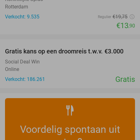
Rotterdam
Verkocht: 9.535
€19
,75
Regulier
€13
,90
favorite_border
Gratis kans op een droomreis t.w.v. €3.000
Social Deal Win
Online
Gratis
Verkocht: 186.261
Voordelig spontaan uit