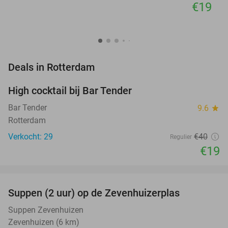
€19
favorite_border
Deals in Rotterdam
High cocktail bij Bar Tender
53%
Bar Tender
9.6
star
Rotterdam
Verkocht: 29
€40
Regulier
€19
favorite_border
Suppen (2 uur) op de Zevenhuizerplas
40%
NEW
TODAY
Suppen Zevenhuizen
Zevenhuizen (6 km)