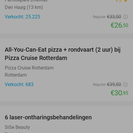
9.2
star
Den Haag (13 km)
Verkocht: 25.225
€33
,50
Regulier
€26
,50
favorite_border
All-You-Can-Eat pizza + rondvaart (2 uur) bij
22%
Pizza Cruise Rotterdam
Pizza Cruise Rotterdam
Rotterdam
Verkocht: 683
€39
,50
Regulier
€30
,95
favorite_border
6 laser-ontharingsbehandelingen
61%
SiSe Beauty