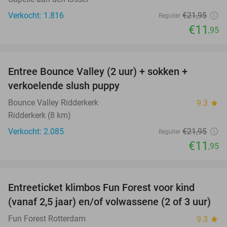
Verkocht: 1.816
€21
,95
Regulier
€11
,95
favorite_border
Entree Bounce Valley (2 uur) + sokken +
46%
verkoelende slush puppy
Bounce Valley Ridderkerk
9.3
star
Ridderkerk (8 km)
Verkocht: 2.085
€21
,95
Regulier
€11
,95
favorite_border
Entreeticket klimbos Fun Forest voor kind
30%
(vanaf 2,5 jaar) en/of volwassene (2 of 3 uur)
Fun Forest Rotterdam
9.3
star