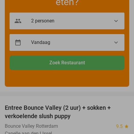
eten?
Zoek Restaurant
favorite_border
Entree Bounce Valley (2 uur) + sokken +
46%
verkoelende slush puppy
Bounce Valley Rotterdam
9.5
star
Capelle aan den IJssel