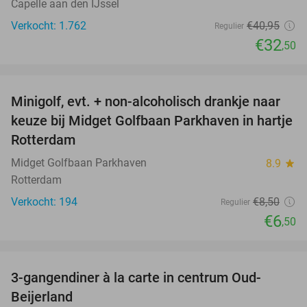
Capelle aan den IJssel
Verkocht: 1.762
€40
,95
Regulier
€32
,50
favorite_border
Minigolf, evt. + non-alcoholisch drankje naar
24%
keuze bij Midget Golfbaan Parkhaven in hartje
Rotterdam
Midget Golfbaan Parkhaven
8.9
star
Rotterdam
Verkocht: 194
€8
,50
Regulier
€6
,50
favorite_border
3-gangendiner à la carte in centrum Oud-
40%
Beijerland