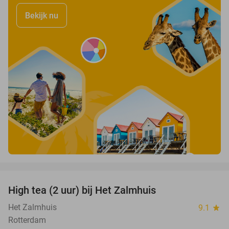
Bekijk nu
favorite_border
High tea (2 uur) bij Het Zalmhuis
31%
Het Zalmhuis
9.1
star
Rotterdam