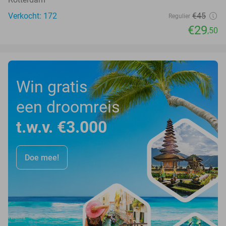
Verkocht: 172
€45
Regulier
€29
,50
Win gratis
een droomreis
t.w.v. €3.000
Doe mee!