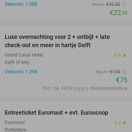
Verkocht: 1.088
€32
,50
Regulier
€22
,50
favorite_border
Luxe overnachting voor 2 + ontbijt + late
42%
check-out en meer in hartje Delft
Grand Canal Hotel
9.6
star
Delft (9 km)
Verkocht: 1.298
€130
Regulier
€75
Excl. ca. €4,50 p.p.p.n. toeristenbelasting
favorite_border
Entreeticket Euromast + evt. Euroscoop
36%
Euromast
9.2
star
Rotterdam