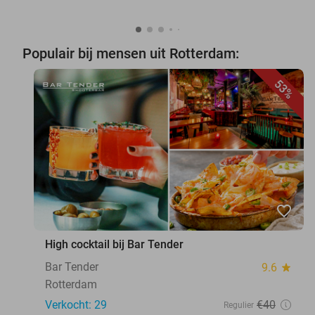
Populair bij mensen uit Rotterdam:
53%
favorite_border
High cocktail bij Bar Tender
Bar Tender
9.6
star
Rotterdam
Verkocht: 29
€40
Regulier