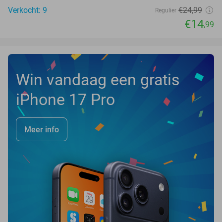
Verkocht: 9
€24
,99
Regulier
€14
,99
Win vandaag een gratis
iPhone 17 Pro
Meer info