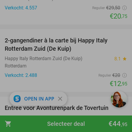
Verkocht: 4.557
€29
,50
Regulier
€20
,75
favorite_border
2-gangendiner à la carte bij Happy Italy
35%
Rotterdam Zuid (De Kuip)
Happy Italy Rotterdam Zuid (De Kuip)
8.1
star
Rotterdam
Verkocht: 2.488
€20
Regulier
€12
,95
favorite_border
close
OPEN IN APP
Entree voor Avonturenpark de Tovertuin
34%
Avonturenpark de Tovertuin
9.2
star
€44
shopping_cart
Selecteer deal
,95
Hoogerheide