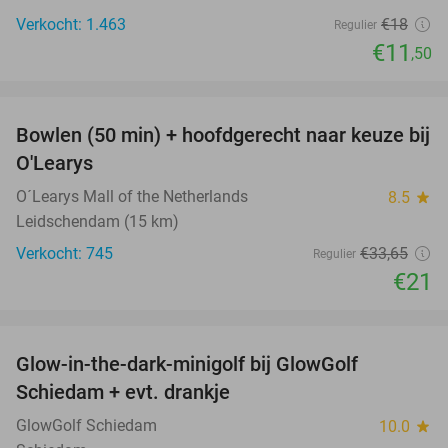
Verkocht: 1.463
€18
Regulier
€11
,50
favorite_border
Bowlen (50 min) + hoofdgerecht naar keuze bij
38%
O'Learys
O´Learys Mall of the Netherlands
8.5
star
Leidschendam (15 km)
Verkocht: 745
€33
,65
Regulier
€21
favorite_border
Glow-in-the-dark-minigolf bij GlowGolf
26%
Schiedam + evt. drankje
GlowGolf Schiedam
10.0
star