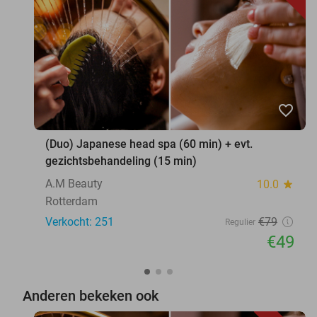
favorite_border
(Duo) Japanese head spa (60 min) + evt.
gezichtsbehandeling (15 min)
A.M Beauty
10.0
star
Rotterdam
Verkocht: 251
€79
Regulier
€49
Anderen bekeken ook