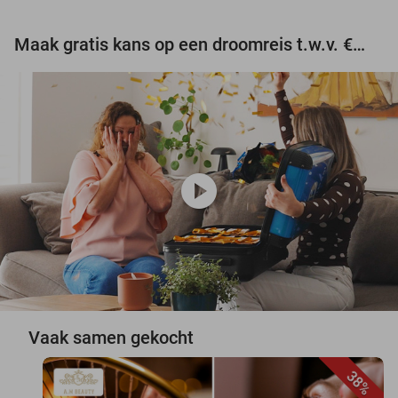
Maak gratis kans op een droomreis t.w.v. €3.000!
play_circle
Vaak samen gekocht
38%