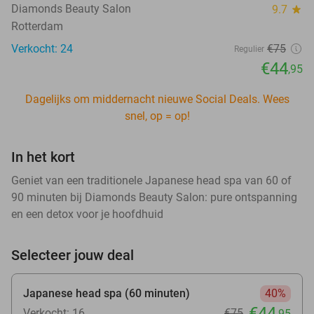
Diamonds Beauty Salon
9.7
star
Rotterdam
Verkocht: 24
€75
Regulier
€44
,95
Dagelijks om middernacht nieuwe Social Deals. Wees
snel, op = op!
In het kort
Geniet van een traditionele Japanese head spa van 60 of
90 minuten bij Diamonds Beauty Salon: pure ontspanning
en een detox voor je hoofdhuid
Selecteer jouw deal
Japanese head spa (60 minuten)
40%
€44
Verkocht: 16
€75
,95