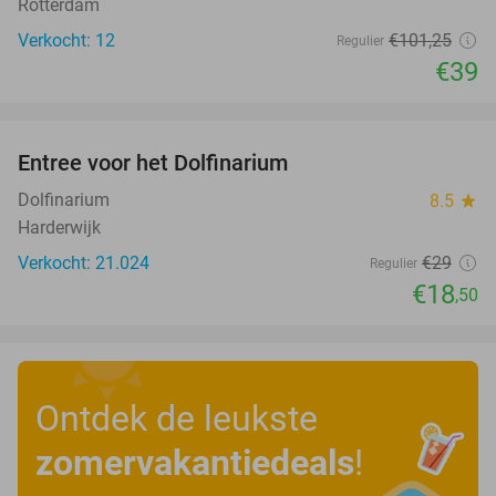
Rotterdam
Verkocht: 12
€101
,25
Regulier
€39
favorite_border
Entree voor het Dolfinarium
36%
Dolfinarium
8.5
star
Harderwijk
Verkocht: 21.024
€29
Regulier
€18
,50
Ontdek de leukste
zomervakantiedeals
!