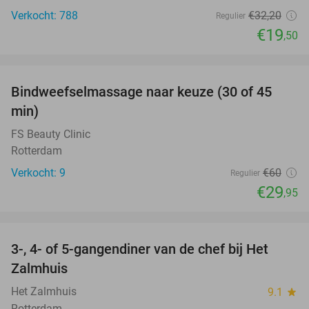
Verkocht: 788
€32
,20
Regulier
€19
,50
favorite_border
Bindweefselmassage naar keuze (30 of 45
50%
min)
FS Beauty Clinic
Rotterdam
Verkocht: 9
€60
Regulier
€29
,95
favorite_border
3-, 4- of 5-gangendiner van de chef bij Het
34%
Zalmhuis
Het Zalmhuis
9.1
star
Rotterdam