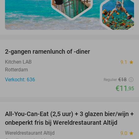
favorite_border
2-gangen ramenlunch of -diner
34%
Kitchen LAB
9.1
star
Rotterdam
Verkocht: 636
€18
Regulier
€11
,95
favorite_border
All-You-Can-Eat (2,5 uur) + 3 glazen bier/wijn +
21%
onbeperkt fris bij Wereldrestaurant Altijd
Wereldrestaurant Altijd
9.0
star