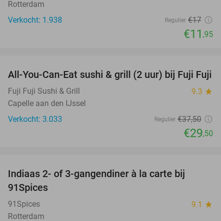
Rotterdam
Verkocht: 1.938
€17
Regulier
€11
,95
favorite_border
All-You-Can-Eat sushi & grill (2 uur) bij Fuji Fuji
21%
Fuji Fuji Sushi & Grill
9.3
star
Capelle aan den IJssel
Verkocht: 3.033
€37
,50
Regulier
€29
,50
favorite_border
Indiaas 2- of 3-gangendiner à la carte bij
39%
91Spices
91Spices
9.1
star
Rotterdam