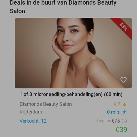
Deals in de buurt van Diamonds Beauty
Salon
48%
favorite_border
1 of 3 microneedling-behandeling(en) (60 min)
Diamonds Beauty Salon
9.7
star
Rotterdam
0 min.
directions_walk
Verkocht: 12
€75
Regulier
€39