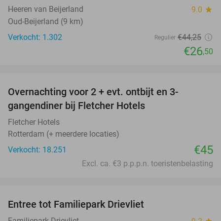
Heeren van Beijerland
9.0
star
Oud-Beijerland (9 km)
Verkocht: 1.302
€44
,25
Regulier
€26
,50
favorite_border
Overnachting voor 2 + evt. ontbijt en 3-
gangendiner bij Fletcher Hotels
Fletcher Hotels
Rotterdam (+ meerdere locaties)
€45
Verkocht: 18.251
Excl. ca. €3 p.p.p.n. toeristenbelasting
favorite_border
Entree tot Familiepark Drievliet
21%
Familiepark Drievliet