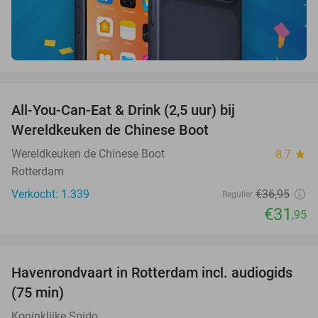
favorite_border
All-You-Can-Eat & Drink (2,5 uur) bij
14%
Wereldkeuken de Chinese Boot
Wereldkeuken de Chinese Boot
8.7
star
Rotterdam
Verkocht: 1.339
€36
,95
Regulier
€31
,95
favorite_border
Havenrondvaart in Rotterdam incl. audiogids
30%
(75 min)
Koninklijke Spido