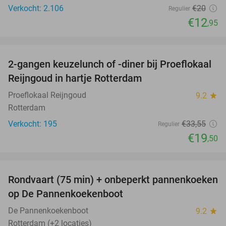
Verkocht: 2.106
€20
Regulier
€12
,95
favorite_border
2-gangen keuzelunch of -diner bij Proeflokaal
42%
Reijngoud in hartje Rotterdam
Proeflokaal Reijngoud
9.2
star
Rotterdam
Verkocht: 195
€33
,55
Regulier
€19
,50
favorite_border
Rondvaart (75 min) + onbeperkt pannenkoeken
30%
op De Pannenkoekenboot
De Pannenkoekenboot
9.2
star
Rotterdam (+2 locaties)