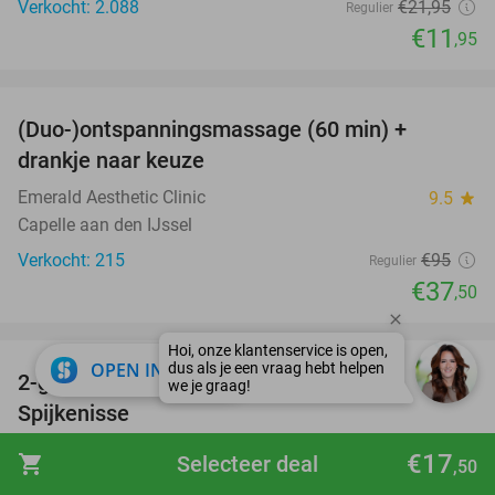
Verkocht: 2.088
€21
,95
Regulier
€11
,95
favorite_border
(Duo-)ontspanningsmassage (60 min) +
61%
drankje naar keuze
Emerald Aesthetic Clinic
9.5
star
Capelle aan den IJssel
Verkocht: 215
€95
Regulier
€37
,50
favorite_border
close
OPEN IN APP
2-gangendiner à la carte bij Happy Italy
35%
Spijkenisse
Happy Italy Spijkenisse
8.8
star
€17
shopping_cart
Selecteer deal
,50
Spijkenisse (10 km)