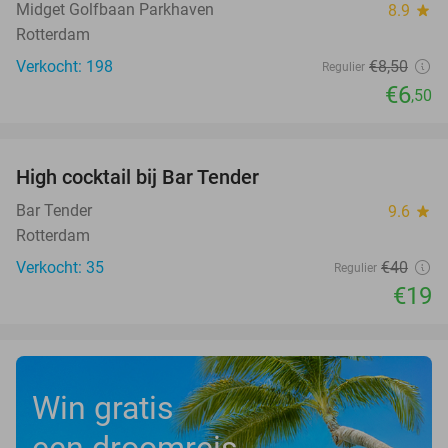
Midget Golfbaan Parkhaven
8.9
star
Rotterdam
Verkocht: 198
€8
,50
Regulier
€6
,50
favorite_border
High cocktail bij Bar Tender
53%
Bar Tender
9.6
star
Rotterdam
Verkocht: 35
€40
Regulier
€19
Win gratis
een droomreis