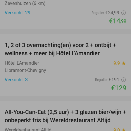
Zevenhuizen (6 km)
Verkocht: 29
€24
,99
Regulier
€14
,99
favorite_border
1, 2 of 3 overnachting(en) voor 2 + ontbijt +
32%
NEW
wellness + meer bij Hôtel L'Amandier
TODAY
Hôtel L'Amandier
9.9
star
Libramont-Chevigny
Verkocht: 3
€191
Regulier
€129
favorite_border
All-You-Can-Eat (2,5 uur) + 3 glazen bier/wijn +
21%
onbeperkt fris bij Wereldrestaurant Altijd
Wereldrestaurant Altijd
9.0
star