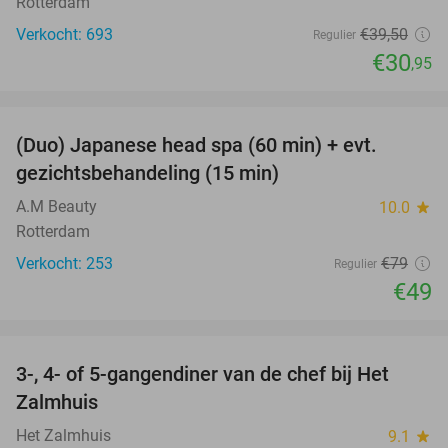
Rotterdam
Verkocht: 693
€39
,50
Regulier
€30
,95
favorite_border
(Duo) Japanese head spa (60 min) + evt.
38%
gezichtsbehandeling (15 min)
A.M Beauty
10.0
star
Rotterdam
Verkocht: 253
€79
Regulier
€49
favorite_border
3-, 4- of 5-gangendiner van de chef bij Het
34%
Zalmhuis
Het Zalmhuis
9.1
star