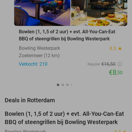
favorite_border
Bowlen (1, 1,5 of 2 uur) + evt. All-You-Can-Eat
BBQ of steengrillen bij Bowling Westerpark
Bowling Westerpark
8.3
star
Zoetermeer (12 km)
Verkocht: 210
€16
,50
Regulier
€8
,50
favorite_border
Deals in Rotterdam
Bowlen (1, 1,5 of 2 uur) + evt. All-You-Can-Eat
48%
NEW
BBQ of steengrillen bij Bowling Westerpark
TODAY
Bowling Westerpark
star