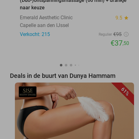
(Duo-)ontspanningsmassage (60 min) + drankje
naar keuze
Emerald Aesthetic Clinic
9.5
star
Capelle aan den IJssel
Verkocht: 215
€95
Regulier
€37
,50
Deals in de buurt van Dunya Hammam
61%