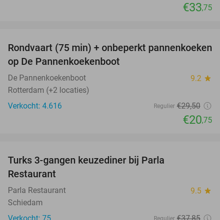
€33
,75
favorite_border
Rondvaart (75 min) + onbeperkt pannenkoeken
30%
op De Pannenkoekenboot
De Pannenkoekenboot
9.2
star
Rotterdam (+2 locaties)
Verkocht: 4.616
€29
,50
Regulier
€20
,75
favorite_border
Turks 3-gangen keuzediner bij Parla
29%
Restaurant
Parla Restaurant
9.5
star
Schiedam
Verkocht: 75
€37
,85
Regulier