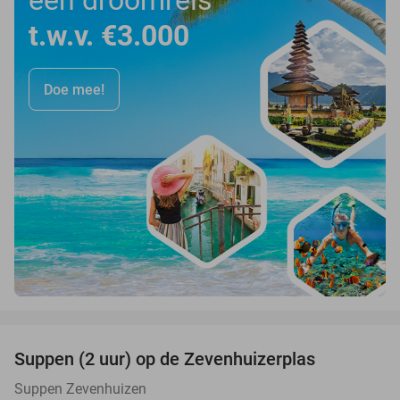
t.w.v. €3.000
Doe mee!
favorite_border
Suppen (2 uur) op de Zevenhuizerplas
40%
Suppen Zevenhuizen