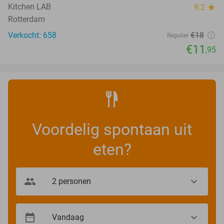
Kitchen LAB
9.2
star
Rotterdam
Verkocht: 658
€18
Regulier
€11
,95
Voordelig spontaan uit
eten?