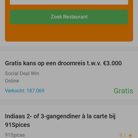
Zoek Restaurant
favorite_border
Gratis kans op een droomreis t.w.v. €3.000
Social Deal Win
Online
Gratis
Verkocht: 187.069
favorite_border
Indiaas 2- of 3-gangendiner à la carte bij
39%
91Spices
91Spices
9.1
star