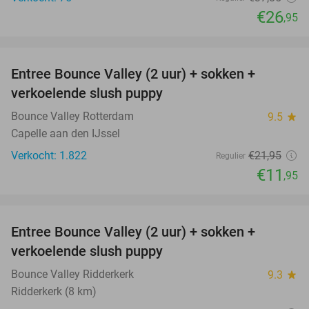
€26
,95
favorite_border
Entree Bounce Valley (2 uur) + sokken +
46%
verkoelende slush puppy
Bounce Valley Rotterdam
9.5
star
Capelle aan den IJssel
Verkocht: 1.822
€21
,95
Regulier
€11
,95
favorite_border
Entree Bounce Valley (2 uur) + sokken +
46%
verkoelende slush puppy
Bounce Valley Ridderkerk
9.3
star
Ridderkerk (8 km)