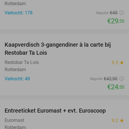
Rotterdam
Verkocht: 178
€45
Regulier
€29
,50
favorite_border
Kaapverdisch 3-gangendiner à la carte bij
42%
Restobar Ta Lois
Restobar Ta Lois
9.3
star
Rotterdam
Verkocht: 48
€42
,50
Regulier
€24
,50
favorite_border
Entreeticket Euromast + evt. Euroscoop
36%
Euromast
9.2
star
Rotterdam