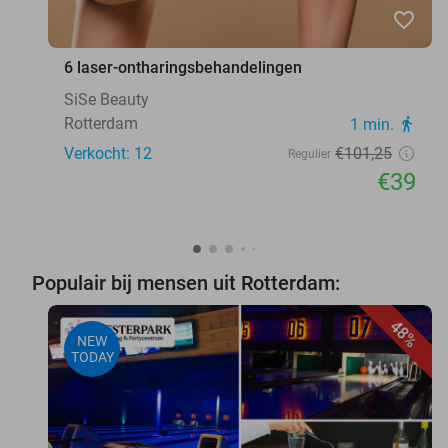
favorite_border
6 laser-ontharingsbehandelingen
SiSe Beauty
Rotterdam
1 min.
directions_walk
Verkocht: 12
€101
,25
Regulier
€39
Populair bij mensen uit Rotterdam:
48%
NEW
TODAY