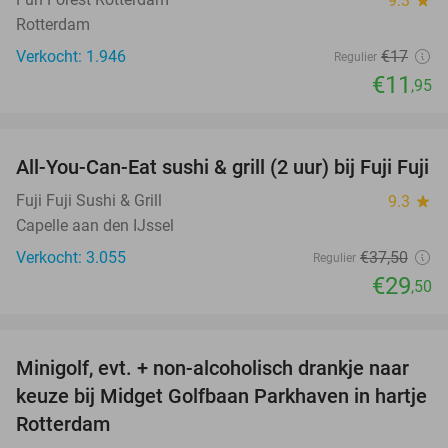
9.3
Rotterdam
Verkocht: 1.946
€17
Regulier
€11
,95
favorite_border
All-You-Can-Eat sushi & grill (2 uur) bij Fuji Fuji
21%
Fuji Fuji Sushi & Grill
9.3
star
Capelle aan den IJssel
Verkocht: 3.055
€37
,50
Regulier
€29
,50
favorite_border
Minigolf, evt. + non-alcoholisch drankje naar
24%
keuze bij Midget Golfbaan Parkhaven in hartje
Rotterdam