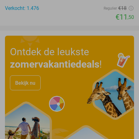
Verkocht: 1.476
€18
Regulier
€11
,50
Ontdek de leukste
zomervakantiedeals
!
Bekijk nu