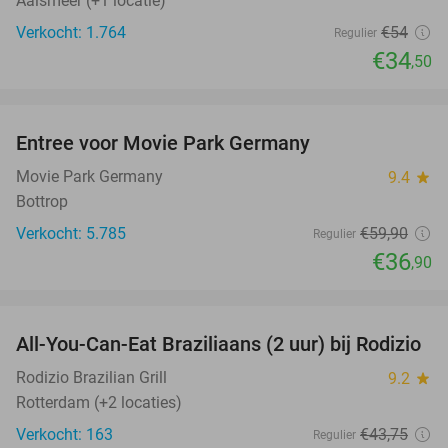
Aalsmeer (+1 locatie)
Verkocht: 1.764
€54
Regulier
€34
,50
favorite_border
Entree voor Movie Park Germany
38%
Movie Park Germany
9.4
star
Bottrop
Verkocht: 5.785
€59
,90
Regulier
€36
,90
favorite_border
All-You-Can-Eat Braziliaans (2 uur) bij Rodizio
23%
Rodizio Brazilian Grill
9.2
star
Rotterdam (+2 locaties)
Verkocht: 163
€43
,75
Regulier