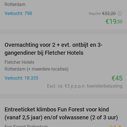
Rotterdam
Verkocht: 798
€32
,20
Regulier
€19
,50
favorite_border
Overnachting voor 2 + evt. ontbijt en 3-
gangendiner bij Fletcher Hotels
Fletcher Hotels
Rotterdam (+ meerdere locaties)
€45
Verkocht: 18.335
Excl. ca. €3 p.p.p.n. toeristenbelasting
favorite_border
Entreeticket klimbos Fun Forest voor kind
30%
(vanaf 2,5 jaar) en/of volwassene (2 of 3 uur)
Fun Forest Rotterdam
star