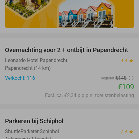
favorite_border
Overnachting voor 2 + ontbijt in Papendrecht
26%
Leonardo Hotel Papendrecht
9.8
star
Papendrecht (14 km)
Verkocht: 116
€148
Regulier
€109
Excl. ca. €2,34 p.p.p.n. toeristenbelasting
favorite_border
Parkeren bij Schiphol
36%
ShuttleParkerenSchiphol
7.8
star