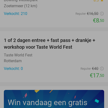
8.3
Zoetermeer (12 km)
Verkocht: 210
€16
,50
Regulier
€8
,50
favorite_border
1 of 2 dagen entree + fast pass + drankje +
56%
NEW
workshop voor Taste World Fest
TODAY
Taste World Fest
Rotterdam
Verkocht: 0
€40
Regulier
€17
,50
Win vandaag een gratis