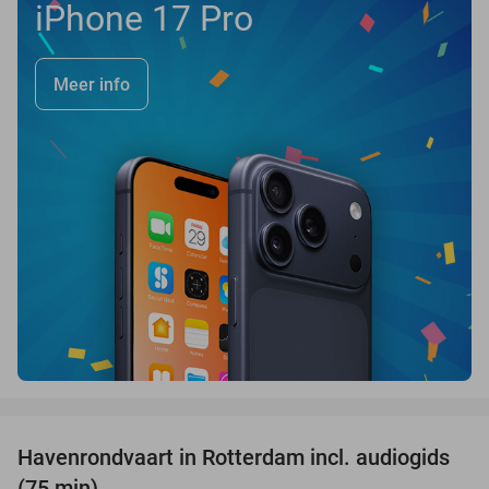
iPhone 17 Pro
Meer info
favorite_border
Havenrondvaart in Rotterdam incl. audiogids
30%
(75 min)