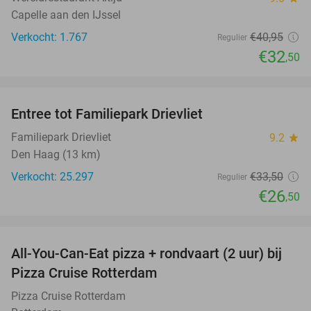
Capelle aan den IJssel
Verkocht: 1.767
€40
,95
Regulier
€32
,50
favorite_border
Entree tot Familiepark Drievliet
21%
Familiepark Drievliet
9.2
star
Den Haag (13 km)
Verkocht: 25.297
€33
,50
Regulier
€26
,50
favorite_border
All-You-Can-Eat pizza + rondvaart (2 uur) bij
22%
Pizza Cruise Rotterdam
Pizza Cruise Rotterdam