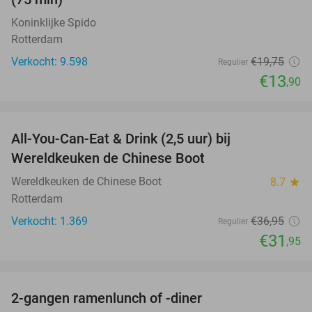
Koninklijke Spido
Rotterdam
Verkocht: 9.598
€19
,75
Regulier
€13
,90
favorite_border
All-You-Can-Eat & Drink (2,5 uur) bij
14%
Wereldkeuken de Chinese Boot
Wereldkeuken de Chinese Boot
8.7
star
Rotterdam
Verkocht: 1.369
€36
,95
Regulier
€31
,95
favorite_border
2-gangen ramenlunch of -diner
34%