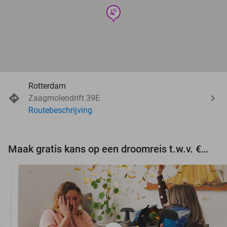
wellness
Rotterdam
Zaagmolendrift 39E
Routebeschrijving
Maak gratis kans op een droomreis t.w.v. €3.000!