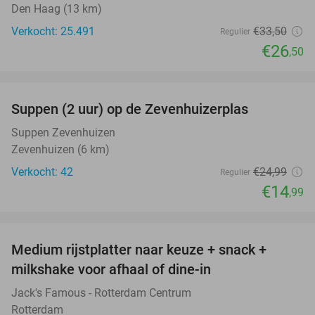
Den Haag (13 km)
Verkocht: 25.491
€33
,50
Regulier
€26
,50
favorite_border
Suppen (2 uur) op de Zevenhuizerplas
40%
Suppen Zevenhuizen
Zevenhuizen (6 km)
Verkocht: 42
€24
,99
Regulier
€14
,99
favorite_border
Medium rijstplatter naar keuze + snack +
40%
milkshake voor afhaal of dine-in
Jack's Famous - Rotterdam Centrum
Rotterdam