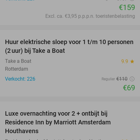
€159
Excl. ca. €3,95 p.p.p.n. toeristenbelasting
favorite_border
Huur elektrische sloep voor 1 t/m 10 personen
37%
(2 uur) bij Take a Boat
Take a Boat
9.9
star
Rotterdam
Verkocht: 226
€110
Regulier
€69
favorite_border
Luxe overnachting voor 2 + ontbijt bij
43%
Residence Inn by Marriott Amsterdam
Houthavens