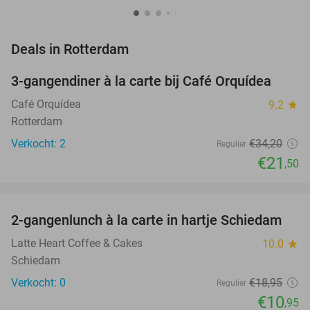
favorite_border
Deals in Rotterdam
3-gangendiner à la carte bij Café Orquídea
37%
NEW
TODAY
Café Orquídea
9.2
star
Rotterdam
Verkocht: 2
€34
,20
Regulier
€21
,50
favorite_border
2-gangenlunch à la carte in hartje Schiedam
42%
NEW
TODAY
Latte Heart Coffee & Cakes
10.0
star
Schiedam
Verkocht: 0
€18
,95
Regulier
€10
,95