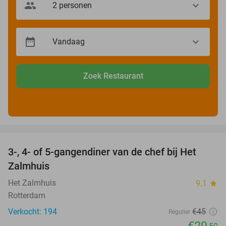
Zoek Restaurant
favorite_border
3-, 4- of 5-gangendiner van de chef bij Het
34%
Zalmhuis
Het Zalmhuis
9.1
star
Rotterdam
Verkocht: 194
€45
Regulier