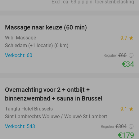
Excl. ca. €3 p.p.p.n. toeristenbelasting
favorite_border
Massage naar keuze (60 min)
43%
Wibi Massage
9.7
star
Schiedam (+1 locatie) (6 km)
Verkocht: 60
€60
Regulier
€34
favorite_border
Overnachting voor 2 + ontbijt +
41%
binnenzwembad + sauna in Brussel
Tangla Hotel Brussels
9.1
star
Sint-Lambrechts-Woluwe / Woluwé St Lambert
Verkocht: 543
€304
Regulier
€179