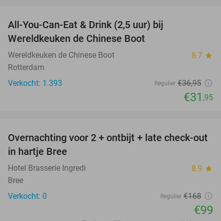
favorite_border
All-You-Can-Eat & Drink (2,5 uur) bij
14%
Wereldkeuken de Chinese Boot
Wereldkeuken de Chinese Boot
8.7
star
Rotterdam
Verkocht: 1.393
€36
,95
Regulier
€31
,95
favorite_border
Overnachting voor 2 + ontbijt + late check-out
41%
NEW
in hartje Bree
TODAY
Hotel Brasserie Ingredi
8.9
star
Bree
Verkocht: 0
€168
Regulier
€99