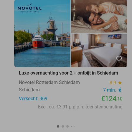
favorite_border
Luxe overnachting voor 2 + ontbijt in Schiedam
Novotel Rotterdam Schiedam
8.9
star
Schiedam
7 min.
directions_walk
€124
Verkocht: 369
,10
Excl. ca. €3,91 p.p.p.n. toeristenbelasting