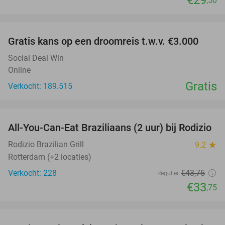
€29
,50
favorite_border
Gratis kans op een droomreis t.w.v. €3.000
Social Deal Win
Online
Gratis
Verkocht: 189.515
favorite_border
All-You-Can-Eat Braziliaans (2 uur) bij Rodizio
23%
Rodizio Brazilian Grill
9.2
star
Rotterdam (+2 locaties)
Verkocht: 228
€43
,75
Regulier
€33
,75
favorite_border