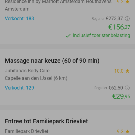
Residence Inn by Marriott Amsterdam Houthavens
9.2
star
Amsterdam
Verkocht: 183
€273
,37
Regulier
€156
,37
Inclusief toeristenbelasting
favorite_border
Massage naar keuze (60 of 90 min)
52%
Jubitana's Body Care
10.0
star
Capelle aan den IJssel (6 km)
Verkocht: 129
€62
,50
Regulier
€29
,95
favorite_border
Entree tot Familiepark Drievliet
21%
Familiepark Drievliet
9.2
star