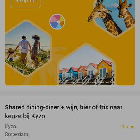
Bekijk nu
favorite_border
Shared dining-diner + wijn, bier of fris naar
45%
keuze bij Kyzo
Kyzo
9.6
star
Rotterdam