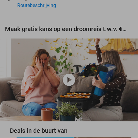
Routebeschrijving
Maak gratis kans op een droomreis t.w.v. €3.000!
play_circle
Deals in de buurt van