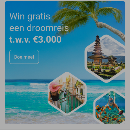
Win gratis
een droomreis
t.w.v. €3.000
Doe mee!