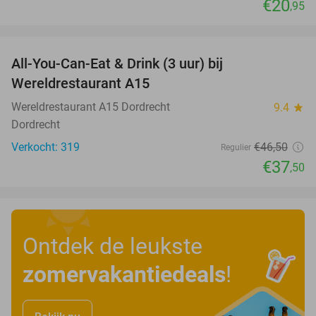
€20
,95
favorite_border
All-You-Can-Eat & Drink (3 uur) bij
19%
Wereldrestaurant A15
Wereldrestaurant A15 Dordrecht
9.4
star
Dordrecht
Verkocht: 319
€46
,50
Regulier
€37
,50
Ontdek de leukste
zomervakantiedeals
!