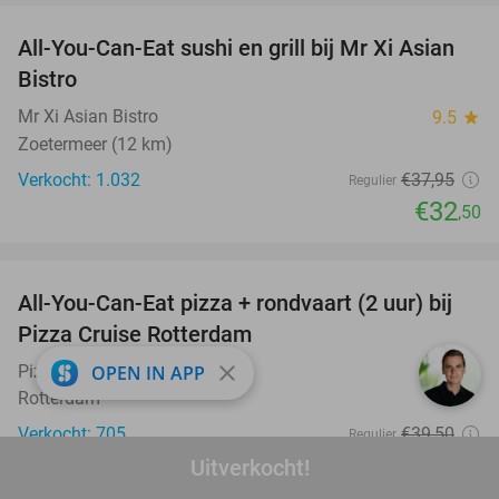
All-You-Can-Eat sushi en grill bij Mr Xi Asian
14%
Bistro
Mr Xi Asian Bistro
9.5
star
Zoetermeer (12 km)
Verkocht: 1.032
€37
,95
Regulier
€32
,50
favorite_border
All-You-Can-Eat pizza + rondvaart (2 uur) bij
22%
Pizza Cruise Rotterdam
close
OPEN IN APP
Pizza Cruise Rotterdam
Rotterdam
Verkocht: 705
€39
,50
Regulier
€30
Uitverkocht!
,95