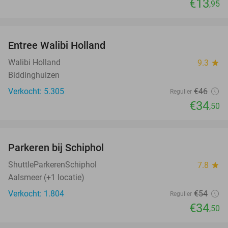
€13
,95
favorite_border
Entree Walibi Holland
25%
Walibi Holland
9.3
star
Biddinghuizen
Verkocht: 5.305
€46
Regulier
€34
,50
favorite_border
Parkeren bij Schiphol
36%
ShuttleParkerenSchiphol
7.8
star
Aalsmeer (+1 locatie)
Verkocht: 1.804
€54
Regulier
€34
,50
favorite_border