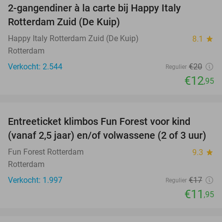
2-gangendiner à la carte bij Happy Italy
35%
Rotterdam Zuid (De Kuip)
Happy Italy Rotterdam Zuid (De Kuip)
8.1
star
Rotterdam
Verkocht: 2.544
€20
Regulier
€12
,95
favorite_border
Entreeticket klimbos Fun Forest voor kind
30%
(vanaf 2,5 jaar) en/of volwassene (2 of 3 uur)
Fun Forest Rotterdam
9.3
star
Rotterdam
Verkocht: 1.997
€17
Regulier
€11
,95