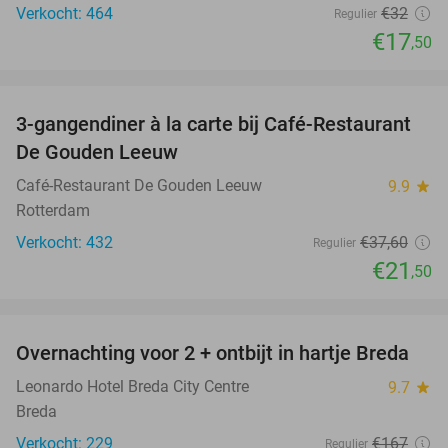
Verkocht: 464
€32
Regulier
€17
,50
favorite_border
3-gangendiner à la carte bij Café-Restaurant
43%
De Gouden Leeuw
Café-Restaurant De Gouden Leeuw
9.9
star
Rotterdam
Verkocht: 432
€37
,60
Regulier
€21
,50
favorite_border
Overnachting voor 2 + ontbijt in hartje Breda
5%
Leonardo Hotel Breda City Centre
9.7
star
Breda
Verkocht: 229
€167
Regulier