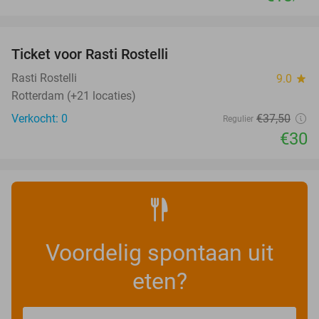
favorite_border
Ticket voor Rasti Rostelli
20%
NEW
TODAY
Rasti Rostelli
9.0
star
Rotterdam (+21 locaties)
Verkocht: 0
€37
,50
Regulier
€30
Voordelig spontaan uit
eten?