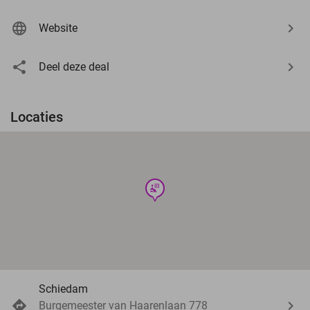
Website
Deel deze deal
Locaties
wellness
Schiedam
Burgemeester van Haarenlaan 778