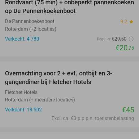
Rondvaart (75 min) + onbeperkt pannenkoeken
30%
op De Pannenkoekenboot
De Pannenkoekenboot
9.2
star
Rotterdam (+2 locaties)
Verkocht: 4.780
€29
,50
Regulier
€20
,75
favorite_border
Overnachting voor 2 + evt. ontbijt en 3-
gangendiner bij Fletcher Hotels
Fletcher Hotels
Rotterdam (+ meerdere locaties)
€45
Verkocht: 18.502
Excl. ca. €3 p.p.p.n. toeristenbelasting
favorite_border