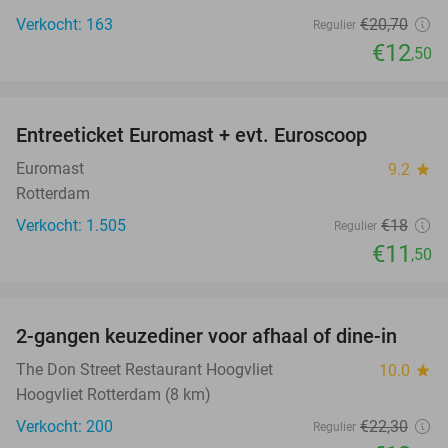
Verkocht: 163
€20
,70
Regulier
€12
,50
favorite_border
Entreeticket Euromast + evt. Euroscoop
36%
Euromast
9.2
star
Rotterdam
Verkocht: 1.505
€18
Regulier
€11
,50
favorite_border
2-gangen keuzediner voor afhaal of dine-in
37%
The Don Street Restaurant Hoogvliet
10.0
star
Hoogvliet Rotterdam (8 km)
Verkocht: 200
€22
,30
Regulier