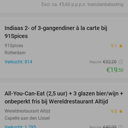
Excl. ca. €5,60 p.p.p.n. toeristenbelasting
favorite_border
Indiaas 2- of 3-gangendiner à la carte bij
39%
91Spices
91Spices
9.1
star
Rotterdam
Verkocht: 814
€32
,20
Regulier
€19
,50
favorite_border
All-You-Can-Eat (2,5 uur) + 3 glazen bier/wijn +
21%
onbeperkt fris bij Wereldrestaurant Altijd
Wereldrestaurant Altijd
9.0
star
Capelle aan den IJssel
Verkocht: 1.795
€40
,95
Regulier