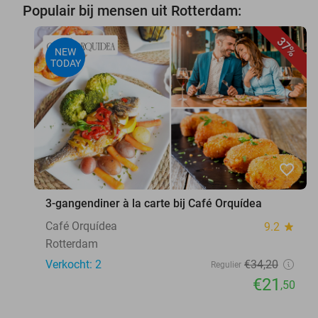
Populair bij mensen uit Rotterdam:
37%
NEW
TODAY
favorite_border
3-gangendiner à la carte bij Café Orquídea
Café Orquídea
9.2
star
Rotterdam
Verkocht: 2
€34
,20
Regulier
€21
,50