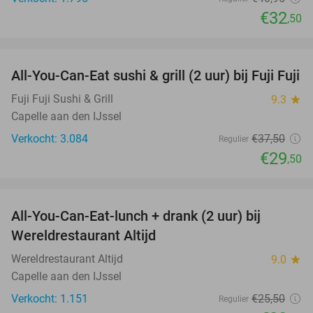
€32
,50
favorite_border
All-You-Can-Eat sushi & grill (2 uur) bij Fuji Fuji
21%
Fuji Fuji Sushi & Grill
9.3
star
Capelle aan den IJssel
Verkocht: 3.084
€37
,50
Regulier
€29
,50
favorite_border
All-You-Can-Eat-lunch + drank (2 uur) bij
18%
Wereldrestaurant Altijd
Wereldrestaurant Altijd
9.0
star
Capelle aan den IJssel
Verkocht: 1.151
€25
,50
Regulier