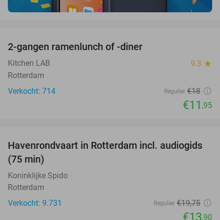
favorite_border
2-gangen ramenlunch of -diner
34%
Kitchen LAB
9.3
star
Rotterdam
Verkocht: 714
€18
Regulier
€11
,95
favorite_border
Havenrondvaart in Rotterdam incl. audiogids
30%
(75 min)
Koninklijke Spido
Rotterdam
Verkocht: 9.731
€19
,75
Regulier
€13
,90