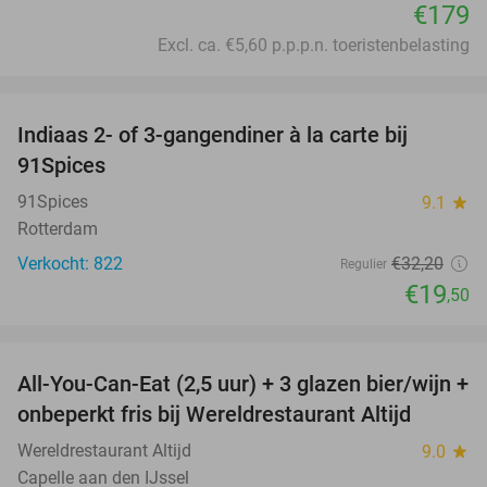
€179
Excl. ca. €5,60 p.p.p.n. toeristenbelasting
favorite_border
Indiaas 2- of 3-gangendiner à la carte bij
39%
91Spices
91Spices
9.1
star
Rotterdam
Verkocht: 822
€32
,20
Regulier
€19
,50
favorite_border
All-You-Can-Eat (2,5 uur) + 3 glazen bier/wijn +
21%
onbeperkt fris bij Wereldrestaurant Altijd
Wereldrestaurant Altijd
9.0
star
Capelle aan den IJssel