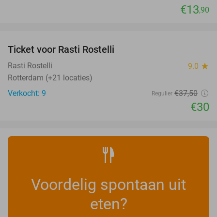
€13
,90
favorite_border
Ticket voor Rasti Rostelli
20%
NEW
TODAY
Rasti Rostelli
9.0
star
Rotterdam (+21 locaties)
Verkocht: 9
€37
,50
Regulier
€30
Voordelig spontaan uit
eten?