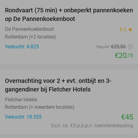
Rondvaart (75 min) + onbeperkt pannenkoeken
30%
op De Pannenkoekenboot
De Pannenkoekenboot
9.2
star
Rotterdam (+2 locaties)
Verkocht: 4.825
€29
,50
Regulier
€20
,75
favorite_border
Overnachting voor 2 + evt. ontbijt en 3-
gangendiner bij Fletcher Hotels
Fletcher Hotels
Rotterdam (+ meerdere locaties)
€45
Verkocht: 18.555
Excl. ca. €3 p.p.p.n. toeristenbelasting
favorite_border