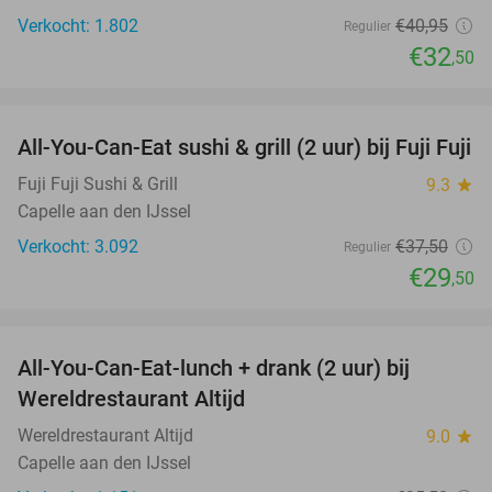
Verkocht: 1.802
€40
,95
Regulier
€32
,50
favorite_border
All-You-Can-Eat sushi & grill (2 uur) bij Fuji Fuji
21%
Fuji Fuji Sushi & Grill
9.3
star
Capelle aan den IJssel
Verkocht: 3.092
€37
,50
Regulier
€29
,50
favorite_border
All-You-Can-Eat-lunch + drank (2 uur) bij
18%
Wereldrestaurant Altijd
Wereldrestaurant Altijd
9.0
star
Capelle aan den IJssel