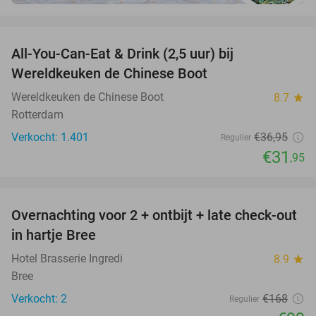
favorite_border
All-You-Can-Eat & Drink (2,5 uur) bij
14%
Wereldkeuken de Chinese Boot
Wereldkeuken de Chinese Boot
8.7
star
Rotterdam
Verkocht: 1.401
€36
,95
Regulier
€31
,95
favorite_border
Overnachting voor 2 + ontbijt + late check-out
41%
NEW
in hartje Bree
TODAY
Hotel Brasserie Ingredi
8.9
star
Bree
Verkocht: 2
€168
Regulier