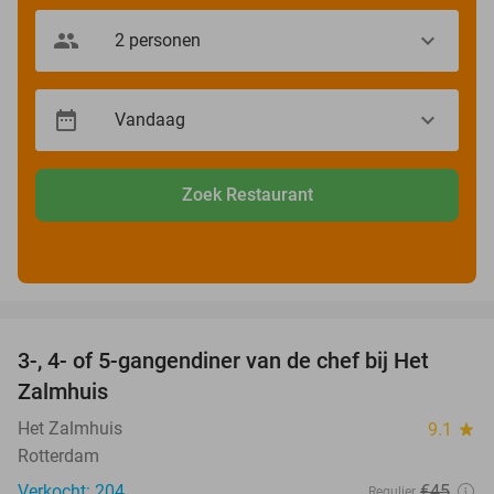
Zoek Restaurant
favorite_border
3-, 4- of 5-gangendiner van de chef bij Het
34%
Zalmhuis
Het Zalmhuis
9.1
star
Rotterdam
Verkocht: 204
€45
Regulier