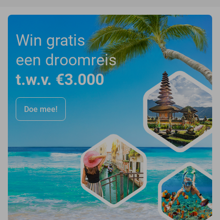
Win gratis
een droomreis
t.w.v. €3.000
Doe mee!