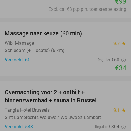
€99
Excl. ca. €3 p.p.p.n. toeristenbelasting
favorite_border
Massage naar keuze (60 min)
43%
Wibi Massage
9.7
star
Schiedam (+1 locatie) (6 km)
Verkocht: 60
€60
Regulier
€34
favorite_border
Overnachting voor 2 + ontbijt +
41%
binnenzwembad + sauna in Brussel
Tangla Hotel Brussels
9.1
star
Sint-Lambrechts-Woluwe / Woluwé St Lambert
Verkocht: 543
€304
Regulier