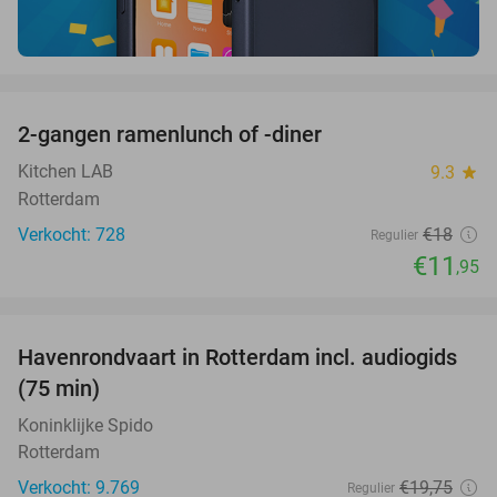
favorite_border
2-gangen ramenlunch of -diner
34%
Kitchen LAB
9.3
star
Rotterdam
Verkocht: 728
€18
Regulier
€11
,95
favorite_border
Havenrondvaart in Rotterdam incl. audiogids
30%
(75 min)
Koninklijke Spido
Rotterdam
Verkocht: 9.769
€19
,75
Regulier