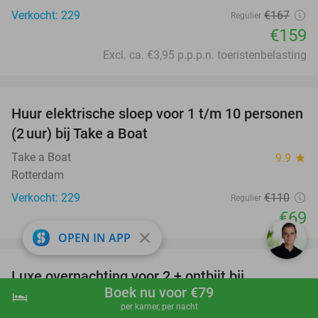
Verkocht: 229
€167
Regulier
€159
Excl. ca. €3,95 p.p.p.n. toeristenbelasting
favorite_border
Huur elektrische sloep voor 1 t/m 10 personen
37%
(2 uur) bij Take a Boat
Take a Boat
9.9
star
Rotterdam
Verkocht: 229
€110
Regulier
€69
close
OPEN IN APP
favorite_border
Luxe overnachting voor 2 + ontbijt bij
43%
Boek nu voor €79
Residence Inn by Marriott Amsterdam
hotel
shopping_cart
Boek nu
navigate_next
per kamer, per nacht
Houthavens