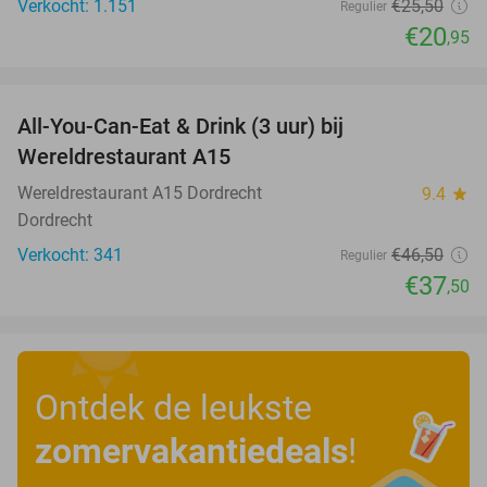
Verkocht: 1.151
€25
,50
Regulier
€20
,95
favorite_border
All-You-Can-Eat & Drink (3 uur) bij
19%
Wereldrestaurant A15
Wereldrestaurant A15 Dordrecht
9.4
star
Dordrecht
Verkocht: 341
€46
,50
Regulier
€37
,50
Ontdek de leukste
zomervakantiedeals
!