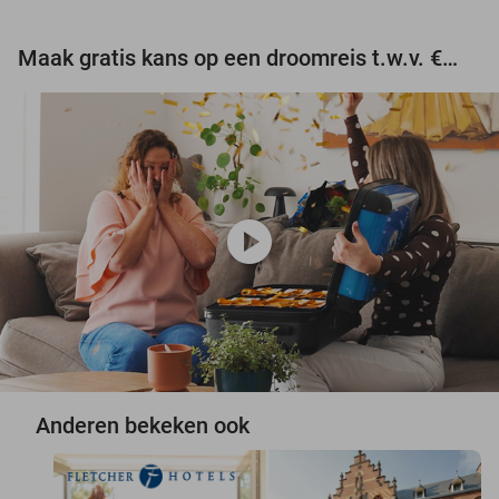
Maak gratis kans op een droomreis t.w.v. €3.000!
play_circle
Anderen bekeken ook