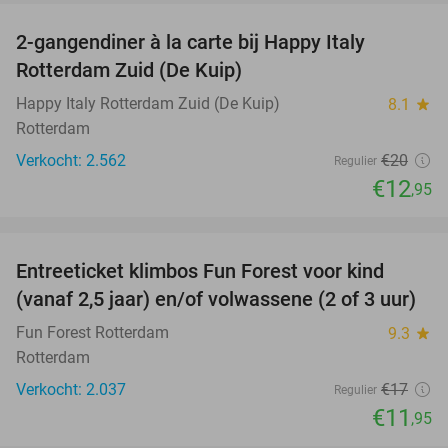
2-gangendiner à la carte bij Happy Italy
35%
Rotterdam Zuid (De Kuip)
Happy Italy Rotterdam Zuid (De Kuip)
8.1
star
Rotterdam
Verkocht: 2.562
€20
Regulier
€12
,95
favorite_border
Entreeticket klimbos Fun Forest voor kind
30%
(vanaf 2,5 jaar) en/of volwassene (2 of 3 uur)
Fun Forest Rotterdam
9.3
star
Rotterdam
Verkocht: 2.037
€17
Regulier
€11
,95