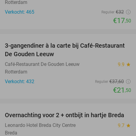
Rotterdam
Verkocht: 465
€32
Regulier
€17
,50
favorite_border
3-gangendiner à la carte bij Café-Restaurant
43%
De Gouden Leeuw
Café-Restaurant De Gouden Leeuw
9.9
star
Rotterdam
Verkocht: 432
€37
,60
Regulier
€21
,50
favorite_border
Overnachting voor 2 + ontbijt in hartje Breda
5%
Leonardo Hotel Breda City Centre
9.7
star
Breda