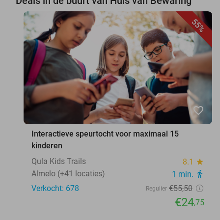
Deals in de buurt van Huis van Bewaring
55%
favorite_border
Interactieve speurtocht voor maximaal 15
kinderen
Qula Kids Trails
8.1
star
Almelo (+41 locaties)
1 min.
directions_walk
Verkocht: 678
€55
,50
Regulier
€24
,75