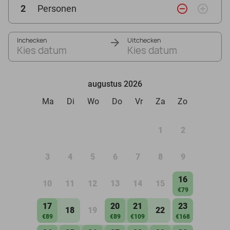
remove_circle_outline
add_circle_outline
2
Personen
Inchecken
Uitchecken
Kies datum
Kies datum
augustus 2026
Ma
Di
Wo
Do
Vr
Za
Zo
1
2
3
4
5
6
7
8
9
16
10
11
12
13
14
15
€79
17
20
21
23
18
19
22
€89
€89
€109
€168