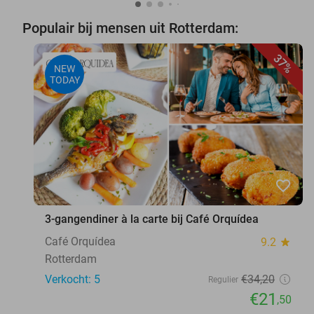
Populair bij mensen uit Rotterdam:
37%
NEW
TODAY
favorite_border
3-gangendiner à la carte bij Café Orquídea
Café Orquídea
9.2
star
Rotterdam
Verkocht: 5
€34
,20
Regulier
€21
,50