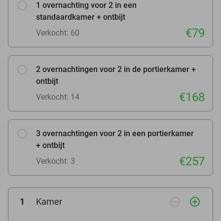
1 overnachting voor 2 in een
standaardkamer + ontbijt
€79
Verkocht: 60
2 overnachtingen voor 2 in de portierkamer +
ontbijt
€168
Verkocht: 14
3 overnachtingen voor 2 in een portierkamer
+ ontbijt
€257
Verkocht: 3
remove_circle_outline
add_circle_outline
1
Kamer