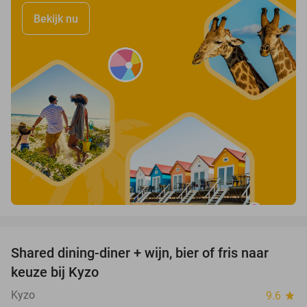
Bekijk nu
favorite_border
Shared dining-diner + wijn, bier of fris naar
45%
keuze bij Kyzo
Kyzo
9.6
star