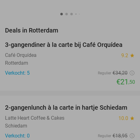
favorite_border
Deals in Rotterdam
3-gangendiner à la carte bij Café Orquídea
37%
NEW
TODAY
Café Orquídea
9.2
star
Rotterdam
Verkocht: 5
€34
,20
Regulier
€21
,50
favorite_border
2-gangenlunch à la carte in hartje Schiedam
42%
NEW
TODAY
Latte Heart Coffee & Cakes
10.0
star
Schiedam
Verkocht: 0
€18
,95
Regulier