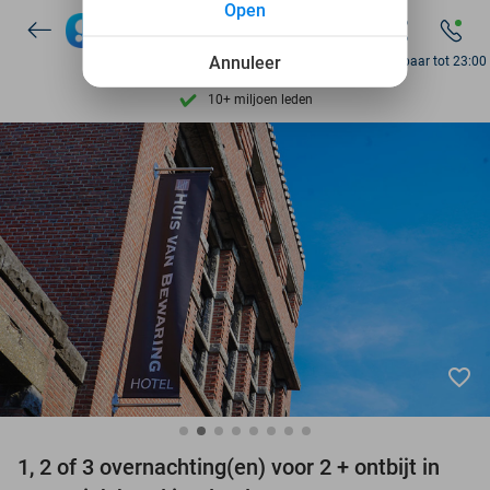
Open
7 dagen per week beschikbaar
10+ miljoen leden
Annuleer
Bereikbaar tot 23:00
9,4
op basis van
206.453 reviews
Ontdek 15.000+ deals
7 dagen per week beschikbaar
10+ miljoen leden
favorite_border
1, 2 of 3 overnachting(en) voor 2 + ontbijt in