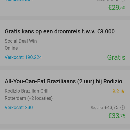
€29
,50
favorite_border
Gratis kans op een droomreis t.w.v. €3.000
Social Deal Win
Online
Gratis
Verkocht: 190.224
favorite_border
All-You-Can-Eat Braziliaans (2 uur) bij Rodizio
23%
Rodizio Brazilian Grill
9.2
star
Rotterdam (+2 locaties)
Verkocht: 230
€43
,75
Regulier
€33
,75
favorite_border