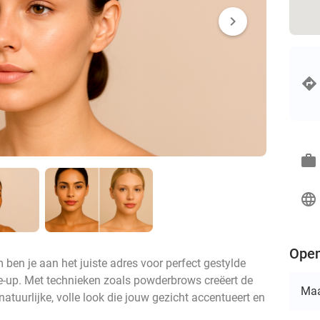
chevron_right
work
language
Open
ben je aan het juiste adres voor perfect gestylde
p. Met technieken zoals powderbrows creëert de
Ma
atuurlijke, volle look die jouw gezicht accentueert en