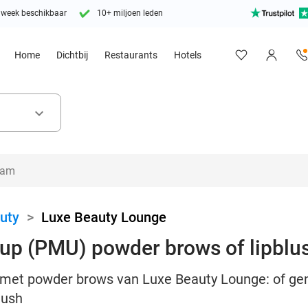
 week beschikbaar
10+ miljoen leden
Home
Dichtbij
Restaurants
Hotels
keyboard_arrow_down
uty
>
Luxe Beauty Lounge
p (PMU) powder brows of lipblu
met powder brows van Luxe Beauty Lounge: of geni
lush