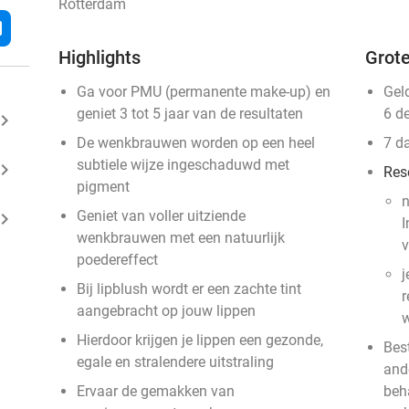
Rotterdam
l
Highlights
Grote
Ga voor PMU (permanente make-up) en
Gel
geniet 3 tot 5 jaar van de resultaten
6 d
ard_arrow_right
De wenkbrauwen worden op een heel
7 d
subtiele wijze ingeschaduwd met
ard_arrow_right
Res
pigment
n
Geniet van voller uitziende
ard_arrow_right
I
wenkbrauwen met een natuurlijk
v
poedereffect
j
Bij lipblush wordt er een zachte tint
r
aangebracht op jouw lippen
w
Hierdoor krijgen je lippen een gezonde,
Bes
egale en stralendere uitstraling
and
Ervaar de gemakken van
beh