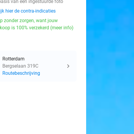
basis van een ingestuurde foto
jk hier de contra-indicaties
p zonder zorgen, want jouw
koop is 100% verzekerd (meer info)
Rotterdam
Bergselaan 319C
Routebeschrijving