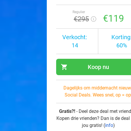
Regulier
€119
€295
Verkocht:
Korting
14
60%
shopping_cart
Koop nu
navi
Dagelijks om middernacht nieuw
Social Deals. Wees snel, op = op
Gratis?!
- Deel deze deal met vrien
Kopen drie vrienden? Dan is de deal
jou gratis! (
info
)