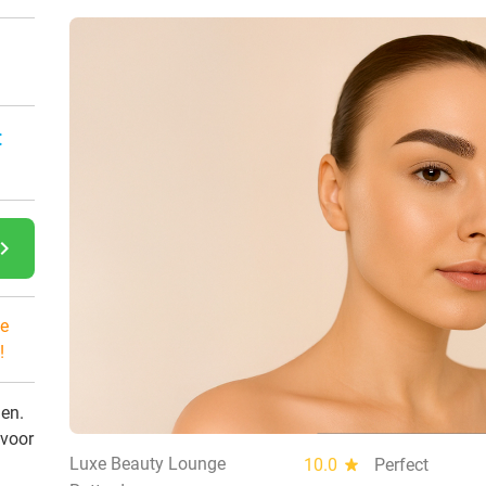
:
gate_next
e
!
den.
 voor
Luxe Beauty Lounge
10.0
star
Perfect