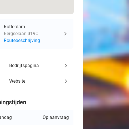
Rotterdam
Bergselaan 319C
Routebeschrijving
keyboard_arrow_right
Bedrijfspagina
keyboard_arrow_right
Website
ingstijden
andag
Op aanvraag