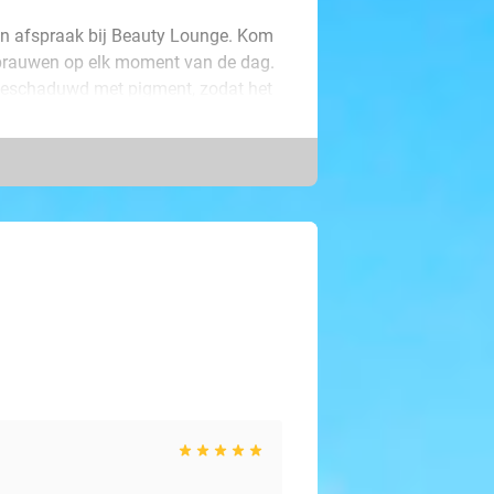
een afspraak bij Beauty Lounge. Kom
kbrauwen op elk moment van de dag.
geschaduwd met pigment, zodat het
ush. Tijdens deze behandeling
kleur. Dit geeft jouw lippen een
or lippenstift hoeft te gebruiken.