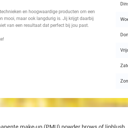
Din
e technieken en hoogwaardige producten om een
n mooi, maar ook langdurig is. Jij krijgt daarbij
Wo
niet van een resultaat dat perfect bij jou past.
Don
e!
Vri
Zat
Zo
anente make-up (PMU) powder brows of lipblush