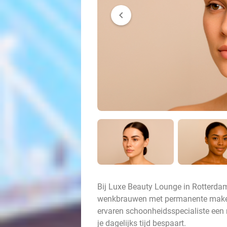
chevron_left
Bij Luxe Beauty Lounge in Rotterdam 
wenkbrauwen met permanente make-u
ervaren schoonheidsspecialiste een n
je dagelijks tijd bespaart.