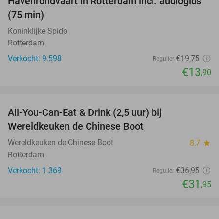
Havenrondvaart in Rotterdam incl. audiogids
30%
(75 min)
Koninklijke Spido
Rotterdam
Verkocht: 9.598
€19
,75
Regulier
€13
,90
favorite_border
All-You-Can-Eat & Drink (2,5 uur) bij
14%
Wereldkeuken de Chinese Boot
Wereldkeuken de Chinese Boot
8.7
star
Rotterdam
Verkocht: 1.369
€36
,95
Regulier
€31
,95
favorite_border