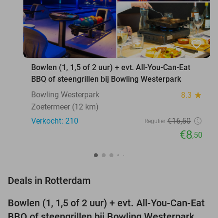
favorite_border
Bowlen (1, 1,5 of 2 uur) + evt. All-You-Can-Eat
BBQ of steengrillen bij Bowling Westerpark
Bowling Westerpark
8.3
star
Zoetermeer (12 km)
Verkocht: 210
€16
,50
Regulier
€8
,50
favorite_border
Deals in Rotterdam
Bowlen (1, 1,5 of 2 uur) + evt. All-You-Can-Eat
48%
NEW
BBQ of steengrillen bij Bowling Westerpark
TODAY