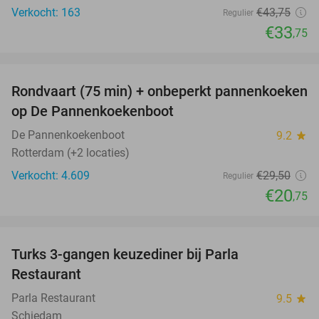
Verkocht: 163
€43
,75
Regulier
€33
,75
favorite_border
Rondvaart (75 min) + onbeperkt pannenkoeken
30%
op De Pannenkoekenboot
De Pannenkoekenboot
9.2
star
Rotterdam (+2 locaties)
Verkocht: 4.609
€29
,50
Regulier
€20
,75
favorite_border
Turks 3-gangen keuzediner bij Parla
29%
Restaurant
Parla Restaurant
9.5
star
Schiedam