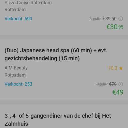
Pizza Cruise Rotterdam
Rotterdam
Verkocht: 693
€39
,50
Regulier
€30
,95
favorite_border
(Duo) Japanese head spa (60 min) + evt.
38%
gezichtsbehandeling (15 min)
A.M Beauty
10.0
star
Rotterdam
Verkocht: 253
€79
Regulier
€49
favorite_border
3-, 4- of 5-gangendiner van de chef bij Het
34%
Zalmhuis