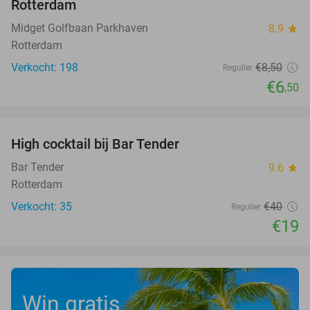
Rotterdam
Midget Golfbaan Parkhaven
8.9
star
Rotterdam
Verkocht: 198
€8
,50
Regulier
€6
,50
favorite_border
High cocktail bij Bar Tender
53%
Bar Tender
9.6
star
Rotterdam
Verkocht: 35
€40
Regulier
€19
Win gratis