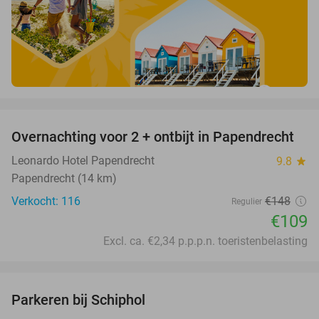
favorite_border
Overnachting voor 2 + ontbijt in Papendrecht
26%
Leonardo Hotel Papendrecht
9.8
star
Papendrecht (14 km)
Verkocht: 116
€148
Regulier
€109
Excl. ca. €2,34 p.p.p.n. toeristenbelasting
favorite_border
Parkeren bij Schiphol
36%