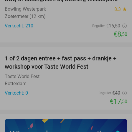
Bowling Westerpark
8.3
star
Zoetermeer (12 km)
Verkocht: 210
€16
,50
Regulier
€8
,50
favorite_border
1 of 2 dagen entree + fast pass + drankje +
56%
NEW
workshop voor Taste World Fest
TODAY
Taste World Fest
Rotterdam
Verkocht: 0
€40
Regulier
€17
,50