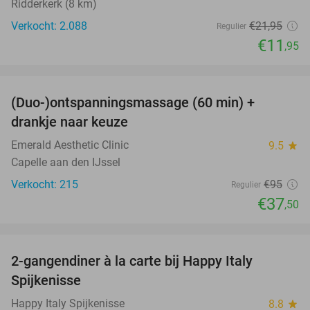
Ridderkerk (8 km)
Verkocht: 2.088
€21
,95
Regulier
€11
,95
favorite_border
(Duo-)ontspanningsmassage (60 min) +
61%
drankje naar keuze
Emerald Aesthetic Clinic
9.5
star
Capelle aan den IJssel
Verkocht: 215
€95
Regulier
€37
,50
favorite_border
2-gangendiner à la carte bij Happy Italy
35%
Spijkenisse
Happy Italy Spijkenisse
8.8
star