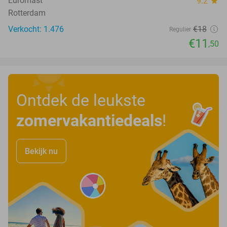
Euromast
9.2
star
Rotterdam
Verkocht: 1.476
€18
Regulier
€11
,50
Ontdek de leukste
zomervakantiedeals
!
Bekijk nu