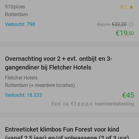
91Spices
9.1
star
Rotterdam
Verkocht: 798
€32
,20
Regulier
€19
,50
favorite_border
Overnachting voor 2 + evt. ontbijt en 3-
gangendiner bij Fletcher Hotels
Fletcher Hotels
Rotterdam (+ meerdere locaties)
€45
Verkocht: 18.333
Excl. ca. €3 p.p.p.n. toeristenbelasting
favorite_border
Entreeticket klimbos Fun Forest voor kind
30%
(vanaf 2,5 jaar) en/of volwassene (2 of 3 uur)