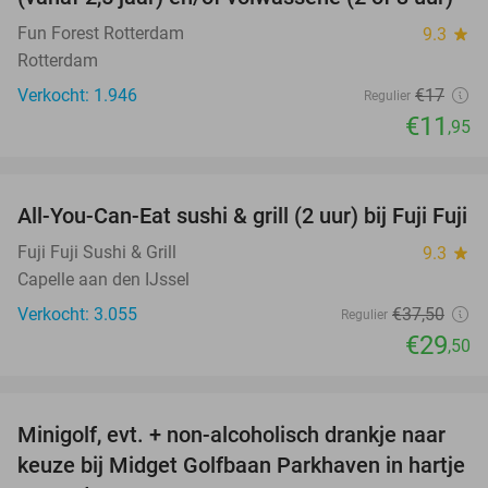
Fun Forest Rotterdam
9.3
star
Rotterdam
Verkocht: 1.946
€17
Regulier
€11
,95
favorite_border
All-You-Can-Eat sushi & grill (2 uur) bij Fuji Fuji
21%
Fuji Fuji Sushi & Grill
9.3
star
Capelle aan den IJssel
Verkocht: 3.055
€37
,50
Regulier
€29
,50
favorite_border
Minigolf, evt. + non-alcoholisch drankje naar
24%
keuze bij Midget Golfbaan Parkhaven in hartje