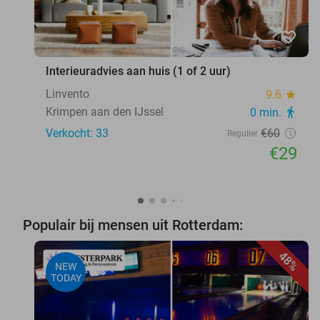
favorite_border
Interieuradvies aan huis (1 of 2 uur)
Linvento
9.6
star
Krimpen aan den IJssel
0 min.
directions_walk
Verkocht: 33
€60
Regulier
€29
Populair bij mensen uit Rotterdam:
48%
NEW
TODAY