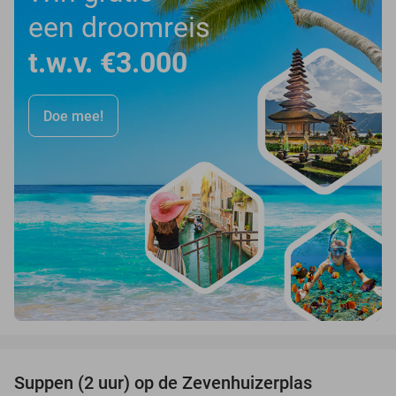
een droomreis
t.w.v. €3.000
Doe mee!
favorite_border
Suppen (2 uur) op de Zevenhuizerplas
40%