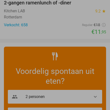
2-gangen ramenlunch of -diner
34%
Kitchen LAB
9.2
star
Rotterdam
Verkocht: 658
€18
Regulier
€11
,95
Voordelig spontaan uit
eten?