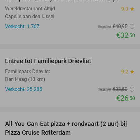
Wereldrestaurant Altijd
9.0
star
Capelle aan den IJssel
Verkocht: 1.767
€40
,95
Regulier
€32
,50
favorite_border
Entree tot Familiepark Drievliet
21%
Familiepark Drievliet
9.2
star
Den Haag (13 km)
Verkocht: 25.285
€33
,50
Regulier
€26
,50
favorite_border
All-You-Can-Eat pizza + rondvaart (2 uur) bij
22%
Pizza Cruise Rotterdam