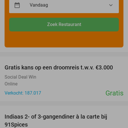
Zoek Restaurant
favorite_border
Gratis kans op een droomreis t.w.v. €3.000
Social Deal Win
Online
Gratis
Verkocht: 187.017
favorite_border
Indiaas 2- of 3-gangendiner à la carte bij
39%
91Spices