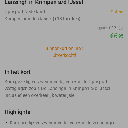
Lansingh in Krimpen a/d IJssel
Optisport Nederland
9.4
star
Krimpen aan den IJssel (+18 locaties)
€13
Regulier
€6
,95
Binnenkort online::
Uitverkocht!
In het kort
Kom gezellig vrijzwemmen bij één van de Optisport-
vestigingen zoals De Lansingh in Krimpen a/d IJssel:
inclusief een overheerlijk waterijsje
Highlights
Kom heerlijk vrijzwemmen bij één van de vestigingen