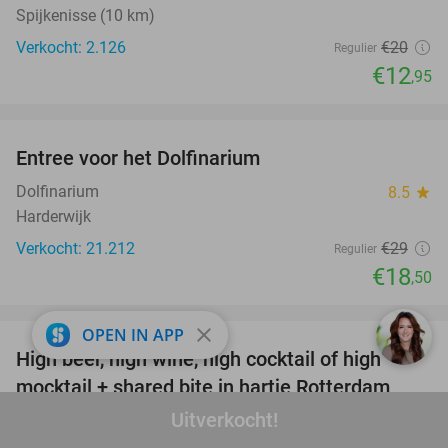
Spijkenisse (10 km)
Verkocht: 2.126
€20
Regulier
€12
,95
favorite_border
Entree voor het Dolfinarium
36%
Dolfinarium
8.5
star
Harderwijk
Verkocht: 21.212
€29
Regulier
€18
,50
favorite_border
close
OPEN IN APP
High beer, high wine, high cocktail of high
20%
mocktail + shared bite in hartje Rotterdam
Uitverkocht!
Bartendy
9.6
star
Rotterdam