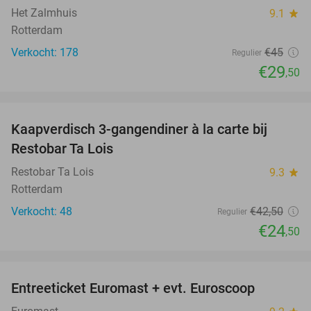
Het Zalmhuis
9.1
star
Rotterdam
Verkocht: 178
€45
Regulier
€29
,50
favorite_border
Kaapverdisch 3-gangendiner à la carte bij
42%
Restobar Ta Lois
Restobar Ta Lois
9.3
star
Rotterdam
Verkocht: 48
€42
,50
Regulier
€24
,50
favorite_border
Entreeticket Euromast + evt. Euroscoop
36%