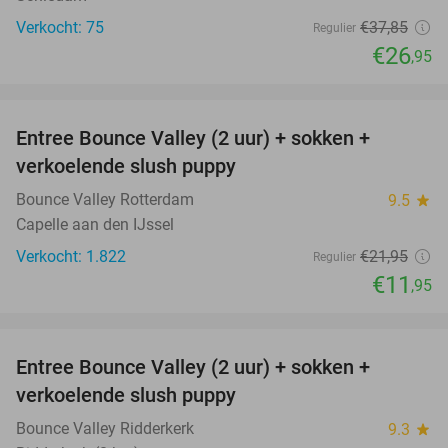
Verkocht: 75
€37
,85
Regulier
€26
,95
favorite_border
Entree Bounce Valley (2 uur) + sokken +
46%
verkoelende slush puppy
Bounce Valley Rotterdam
9.5
star
Capelle aan den IJssel
Verkocht: 1.822
€21
,95
Regulier
€11
,95
favorite_border
Entree Bounce Valley (2 uur) + sokken +
46%
verkoelende slush puppy
Bounce Valley Ridderkerk
9.3
star