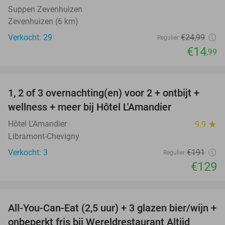
Suppen Zevenhuizen
Zevenhuizen (6 km)
Verkocht: 29
€24
,99
Regulier
€14
,99
favorite_border
1, 2 of 3 overnachting(en) voor 2 + ontbijt +
32%
NEW
wellness + meer bij Hôtel L'Amandier
TODAY
Hôtel L'Amandier
9.9
star
Libramont-Chevigny
Verkocht: 3
€191
Regulier
€129
favorite_border
All-You-Can-Eat (2,5 uur) + 3 glazen bier/wijn +
21%
onbeperkt fris bij Wereldrestaurant Altijd