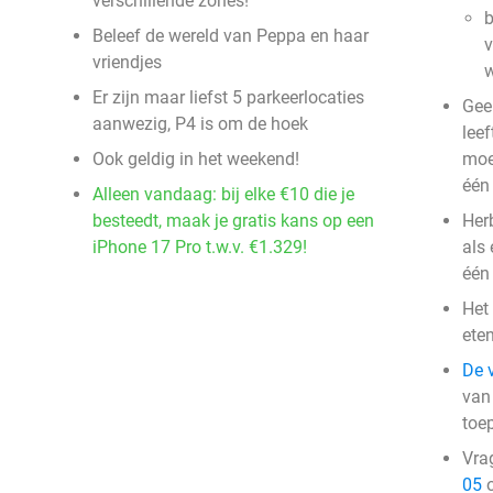
verschillende zones!
b
Beleef de wereld van Peppa en haar
v
vriendjes
w
Er zijn maar liefst 5 parkeerlocaties
Gee
aanwezig, P4 is om de hoek
leef
Ook geldig in het weekend!
moe
één
Alleen vandaag: bij elke €10 die je
besteedt, maak je gratis kans op een
Herb
iPhone 17 Pro t.w.v. €1.329!
als
één
Het
ete
De 
van
toe
Vra
05
o