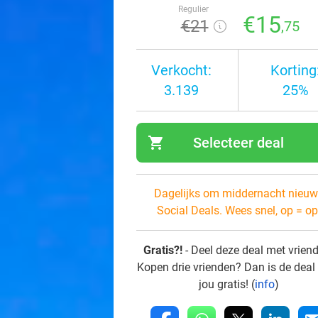
Regulier
€15
€21
,75
Verkocht:
Korting
3.139
25%
shopping_cart
Selecteer deal
navi
Dagelijks om middernacht nieuw
Social Deals. Wees snel, op = op
Gratis?!
- Deel deze deal met vrien
Kopen drie vrienden? Dan is de deal
jou gratis! (
info
)