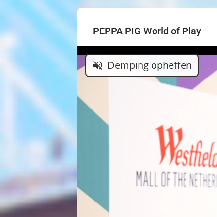
PEPPA PIG World of Play
Demping opheffen
volume_off