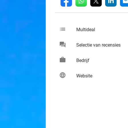
whatsapp
linkedin
fb
mai
list
keybo
Multideal
chat
keybo
Selectie van recensies
work
keybo
Bedrijf
language
keybo
Website