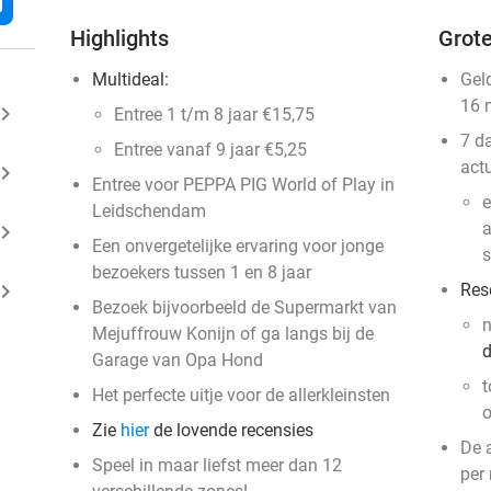
l
Highlights
Grote
Multideal:
Gel
16 
ard_arrow_right
Entree 1 t/m 8 jaar €15,75
7 d
Entree vanaf 9 jaar €5,25
act
ard_arrow_right
Entree voor PEPPA PIG World of Play in
e
Leidschendam
a
ard_arrow_right
Een onvergetelijke ervaring voor jonge
s
bezoekers tussen 1 en 8 jaar
ard_arrow_right
Res
Bezoek bijvoorbeeld de Supermarkt van
Mejuffrouw Konijn of ga langs bij de
d
Garage van Opa Hond
t
Het perfecte uitje voor de allerkleinsten
o
Zie
hier
de lovende recensies
De a
Speel in maar liefst meer dan 12
per 