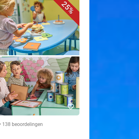
25%
favorite_border
• 138 beoordelingen