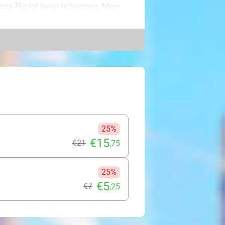
pa Pig tot leven te brengen. Meer
n, elk met een kleurrijk thema dat
che en avontuurlijke wereld van
r en de vreugde die Peppa en haar
nvergetelijke ervaring voor jonge
 families genieten van een speelse
25%
€15
€21
,75
25%
€5
€7
,25