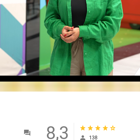
8,3
138