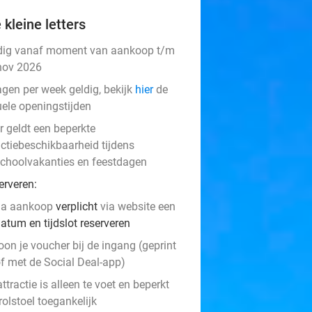
 kleine letters
dig vanaf moment van aankoop t/m
nov 2026
agen per week geldig, bekijk
hier
de
uele openingstijden
r geldt een beperkte
ctiebeschikbaarheid tijdens
choolvakanties en feestdagen
erveren:
na aankoop
verplicht
via website een
atum en tijdslot reserveren
oon je voucher bij de ingang (geprint
f met de Social Deal-app)
ttractie is alleen te voet en beperkt
rolstoel toegankelijk