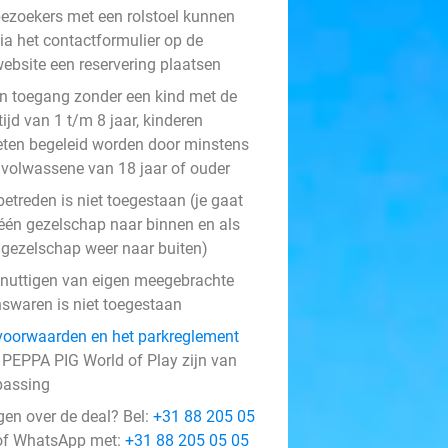
ezoekers met een rolstoel kunnen
ia het contactformulier op de
ebsite een reservering plaatsen
n toegang zonder een kind met de
tijd van 1 t/m 8 jaar, kinderen
ten begeleid worden door minstens
 volwassene van 18 jaar of ouder
etreden is niet toegestaan (je gaat
 één gezelschap naar binnen en als
 gezelschap weer naar buiten)
 nuttigen van eigen meegebrachte
nswaren is niet toegestaan
voorwaarden en het parkreglement
 PEPPA PIG World of Play zijn van
passing
gen over de deal? Bel:
+31 88 205 05
f WhatsApp met:
+31 88 205 05 05