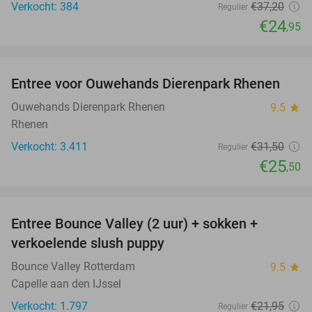
Verkocht: 384
€37
,20
Regulier
€24
,95
favorite_border
Entree voor Ouwehands Dierenpark Rhenen
19%
Ouwehands Dierenpark Rhenen
9.5
star
Rhenen
Verkocht: 3.411
€31
,50
Regulier
€25
,50
favorite_border
Entree Bounce Valley (2 uur) + sokken +
46%
verkoelende slush puppy
Bounce Valley Rotterdam
9.5
star
Capelle aan den IJssel
Verkocht: 1.797
€21
,95
Regulier