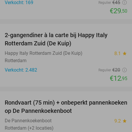
Verkocht: 169
€45
Regulier
€29
,50
favorite_border
2-gangendiner à la carte bij Happy Italy
35%
Rotterdam Zuid (De Kuip)
Happy Italy Rotterdam Zuid (De Kuip)
8.1
star
Rotterdam
Verkocht: 2.482
€20
Regulier
€12
,95
favorite_border
Rondvaart (75 min) + onbeperkt pannenkoeken
30%
op De Pannenkoekenboot
De Pannenkoekenboot
9.2
star
Rotterdam (+2 locaties)