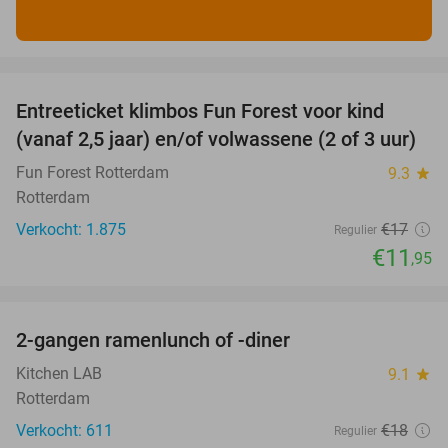
favorite_border
Entreeticket klimbos Fun Forest voor kind
30%
(vanaf 2,5 jaar) en/of volwassene (2 of 3 uur)
Fun Forest Rotterdam
9.3
star
Rotterdam
Verkocht: 1.875
€17
Regulier
€11
,95
favorite_border
2-gangen ramenlunch of -diner
34%
Kitchen LAB
9.1
star
Rotterdam
Verkocht: 611
€18
Regulier