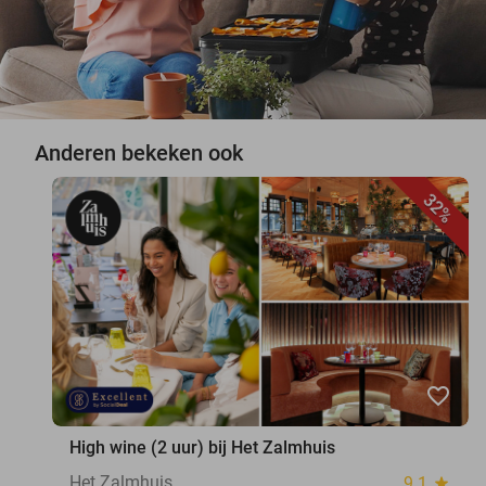
Anderen bekeken ook
32%
favorite_border
High wine (2 uur) bij Het Zalmhuis
Het Zalmhuis
9.1
star