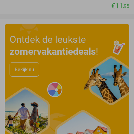
€11
,95
Ontdek de leukste
zomervakantiedeals
!
Bekijk nu