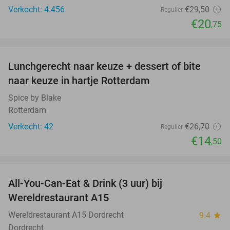
Verkocht: 4.456
€29
,50
Regulier
€20
,75
favorite_border
Lunchgerecht naar keuze + dessert of bite
46%
naar keuze in hartje Rotterdam
Spice by Blake
Rotterdam
Verkocht: 42
€26
,70
Regulier
€14
,50
favorite_border
All-You-Can-Eat & Drink (3 uur) bij
19%
Wereldrestaurant A15
Wereldrestaurant A15 Dordrecht
9.4
star
Dordrecht