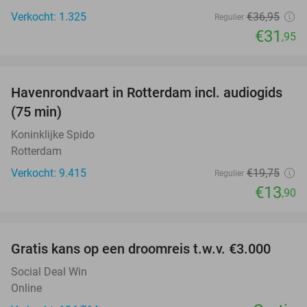
Verkocht: 1.325
€36
,95
Regulier
€31
,95
favorite_border
Havenrondvaart in Rotterdam incl. audiogids
30%
(75 min)
Koninklijke Spido
Rotterdam
Verkocht: 9.415
€19
,75
Regulier
€13
,90
favorite_border
Gratis kans op een droomreis t.w.v. €3.000
Social Deal Win
Online