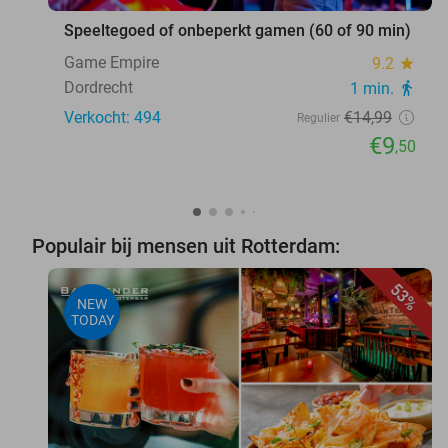
Speeltegoed of onbeperkt gamen (60 of 90 min)
Game Empire
9.2
star
Dordrecht
1 min.
directions_walk
Verkocht: 494
€14
,99
Regulier
€9
,50
Populair bij mensen uit Rotterdam:
53%
NEW
TODAY