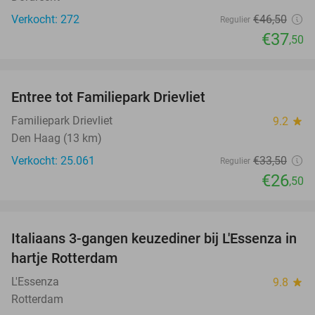
Verkocht: 272
€46
,50
Regulier
€37
,50
favorite_border
Entree tot Familiepark Drievliet
21%
Familiepark Drievliet
9.2
star
Den Haag (13 km)
Verkocht: 25.061
€33
,50
Regulier
€26
,50
favorite_border
Italiaans 3-gangen keuzediner bij L'Essenza in
33%
hartje Rotterdam
L'Essenza
9.8
star
Rotterdam