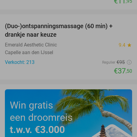
€11
,95
favorite_border
(Duo-)ontspanningsmassage (60 min) +
61%
drankje naar keuze
Emerald Aesthetic Clinic
9.4
star
Capelle aan den IJssel
Verkocht: 213
€95
Regulier
€37
,50
Win gratis
een droomreis
t.w.v. €3.000