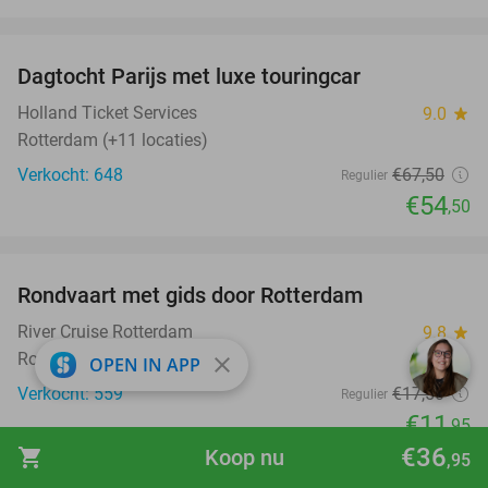
favorite_border
Dagtocht Parijs met luxe touringcar
19%
Holland Ticket Services
9.0
star
Rotterdam (+11 locaties)
Verkocht: 648
€67
,50
Regulier
€54
,50
favorite_border
Rondvaart met gids door Rotterdam
32%
River Cruise Rotterdam
9.8
star
Rotterdam
close
OPEN IN APP
Verkocht: 559
€17
,50
Regulier
€11
,95
€36
shopping_cart
Koop nu
favorite_border
,95