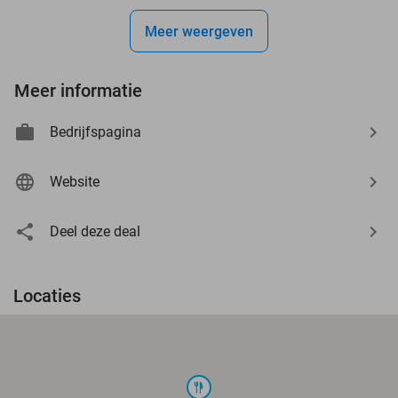
Meer weergeven
Meer informatie
Bedrijfspagina
Website
Deel deze deal
Locaties
food