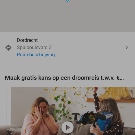
Dordrecht
Spuiboulevard 3
Routebeschrijving
Maak gratis kans op een droomreis t.w.v. €3.000!
play_circle