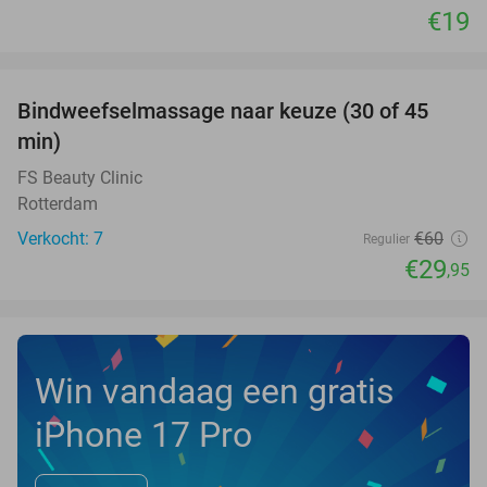
€19
favorite_border
Bindweefselmassage naar keuze (30 of 45
50%
NEW
min)
TODAY
FS Beauty Clinic
Rotterdam
Verkocht: 7
€60
Regulier
€29
,95
Win vandaag een gratis
iPhone 17 Pro