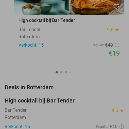
favorite_border
High cocktail bij Bar Tender
Bar Tender
9.6
star
Rotterdam
Verkocht: 15
€40
Regulier
€19
favorite_border
Deals in Rotterdam
High cocktail bij Bar Tender
53%
NEW
TODAY
Bar Tender
9.6
star
Rotterdam
Verkocht: 15
€40
Regulier