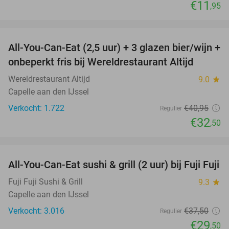
€11
,95
favorite_border
All-You-Can-Eat (2,5 uur) + 3 glazen bier/wijn +
21%
onbeperkt fris bij Wereldrestaurant Altijd
Wereldrestaurant Altijd
9.0
star
Capelle aan den IJssel
Verkocht: 1.722
€40
,95
Regulier
€32
,50
favorite_border
All-You-Can-Eat sushi & grill (2 uur) bij Fuji Fuji
21%
Fuji Fuji Sushi & Grill
9.3
star
Capelle aan den IJssel
Verkocht: 3.016
€37
,50
Regulier
€29
,50