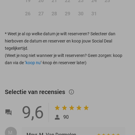
19
20
21
22
23
24
25
26
27
28
29
30
31
*
Weet je al op welke datum je wilt reserveren? Selecteer dan
hierboven de datum en reserveer en koop jouw Social Deal
tegelijkertijd.
(Weet je nog niet wanneer je wilt reserveren? Geen zorgen: koop
dan via de ‘
koop nu
’-knop én reserveer later)
Selectie van recensies
info_outlined
9,6
90
M.
Mevr. M. Van Dormolen