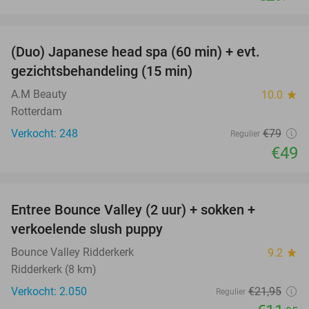
favorite_border
(Duo) Japanese head spa (60 min) + evt.
38%
gezichtsbehandeling (15 min)
A.M Beauty
10.0
star
Rotterdam
Verkocht: 248
€79
Regulier
€49
favorite_border
Entree Bounce Valley (2 uur) + sokken +
46%
verkoelende slush puppy
Bounce Valley Ridderkerk
9.2
star
Ridderkerk (8 km)
Verkocht: 2.050
€21
,95
Regulier