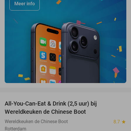
Meer info
favorite_border
All-You-Can-Eat & Drink (2,5 uur) bij
14%
Wereldkeuken de Chinese Boot
Wereldkeuken de Chinese Boot
8.7
star
Rotterdam