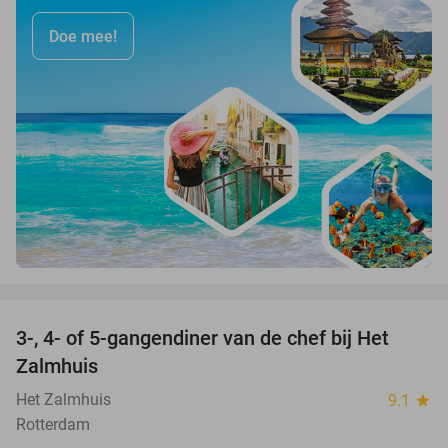
Doe mee!
favorite_border
3-, 4- of 5-gangendiner van de chef bij Het
34%
Zalmhuis
Het Zalmhuis
9.1
star
Rotterdam