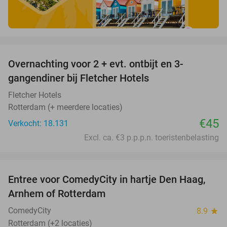
favorite_border
Overnachting voor 2 + evt. ontbijt en 3-
gangendiner bij Fletcher Hotels
Fletcher Hotels
Rotterdam (+ meerdere locaties)
€45
Verkocht: 18.131
Excl. ca. €3 p.p.p.n. toeristenbelasting
favorite_border
Entree voor ComedyCity in hartje Den Haag,
36%
Arnhem of Rotterdam
ComedyCity
8.9
star
Rotterdam (+2 locaties)