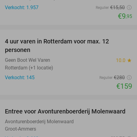
Verkocht: 1.957
€15
,50
Regulier
€9
,95
favorite_border
4 uur varen in Rotterdam voor max. 12
43%
personen
Geen Boot Wel Varen
10.0
star
Rotterdam (+1 locatie)
Verkocht: 145
€280
Regulier
€159
favorite_border
Entree voor Avonturenboerderij Molenwaard
27%
Avonturenboerderij Molenwaard
Groot-Ammers