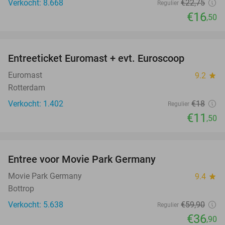
Verkocht: 8.668
€22
,75
Regulier
€16
,50
favorite_border
Entreeticket Euromast + evt. Euroscoop
36%
Euromast
9.2
star
Rotterdam
Verkocht: 1.402
€18
Regulier
€11
,50
favorite_border
Entree voor Movie Park Germany
38%
Movie Park Germany
9.4
star
Bottrop
Verkocht: 5.638
€59
,90
Regulier
€36
,90