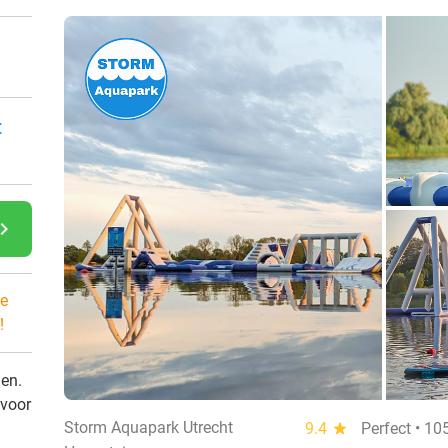
:
gate_next
e
!
den.
 voor
Storm Aquapark Utrecht
9.4
star
Perfect • 10