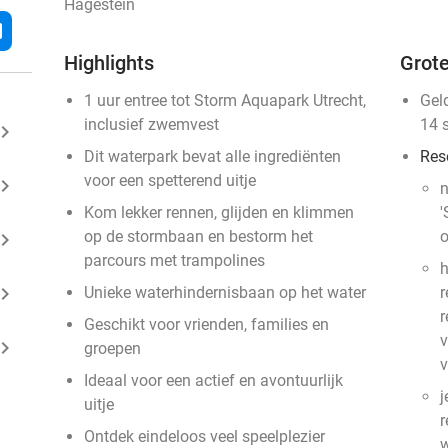
Hagestein
l
Highlights
Grote
1 uur entree tot Storm Aquapark Utrecht,
Gel
inclusief zwemvest
14 
ard_arrow_right
Dit waterpark bevat alle ingrediënten
Res
voor een spetterend uitje
ard_arrow_right
n
Kom lekker rennen, glijden en klimmen
'
op de stormbaan en bestorm het
o
ard_arrow_right
parcours met trampolines
h
ard_arrow_right
Unieke waterhindernisbaan op het water
r
r
Geschikt voor vrienden, families en
v
ard_arrow_right
groepen
v
Ideaal voor een actief en avontuurlijk
j
uitje
r
Ontdek eindeloos veel speelplezier
w