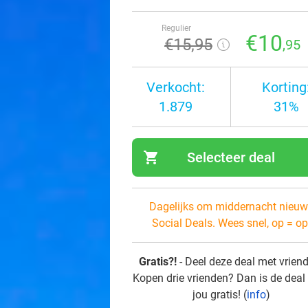
Regulier
€10
€15
,95
,95
Verkocht:
Korting
1.879
31%
shopping_cart
Selecteer deal
navi
Dagelijks om middernacht nieuw
Social Deals. Wees snel, op = op
Gratis?!
- Deel deze deal met vrien
Kopen drie vrienden? Dan is de deal
jou gratis! (
info
)