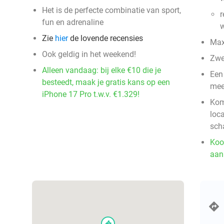
Het is de perfecte combinatie van sport,
r
fun en adrenaline
Zie
hier
de lovende recensies
Max
Ook geldig in het weekend!
Zwe
Alleen vandaag: bij elke €10 die je
Een 
besteedt, maak je gratis kans op een
mee
iPhone 17 Pro t.w.v. €1.329!
Kom
loca
sch
Koo
aan
events