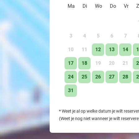
Ma
Di
Wo
Do
Vr
3
4
5
6
7
10
11
12
13
14
1
17
18
19
20
21
2
24
25
26
27
28
2
31
*
Weet je al op welke datum je wilt reserve
(Weet je nog niet wanneer je wilt reserver