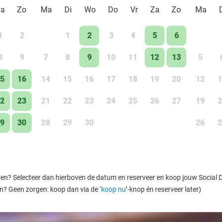
Za
Zo
Ma
Di
Wo
Do
Vr
Za
Zo
Ma
1
2
1
2
3
4
5
6
8
9
7
8
9
10
11
12
13
5
5
16
14
15
16
17
18
19
20
12
1
2
23
21
22
23
24
25
26
27
19
2
9
30
28
29
30
26
2
ren? Selecteer dan hierboven de datum en reserveer en koop jouw Social Dea
en? Geen zorgen: koop dan via de ‘
koop nu
’-knop én reserveer later)