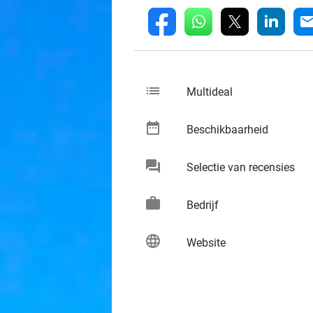
whatsapp
linkedin
fb
mai
list
keybo
Multideal
date_range
keybo
Beschikbaarheid
chat
keybo
Selectie van recensies
work
keybo
Bedrijf
language
keybo
Website