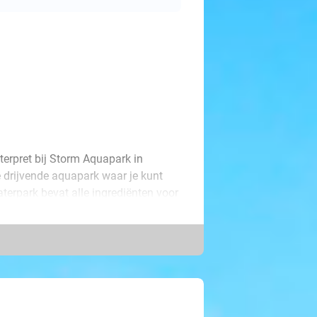
terpret bij Storm Aquapark in
re drijvende aquapark waar je kunt
aterpark bevat alle ingrediënten voor
 veilig en zorgeloos kunt genieten
 is de perfecte combinatie van sport,
ns om het water op een unieke manier