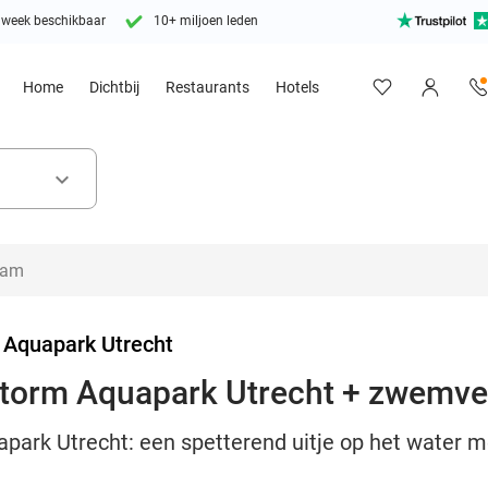
 week beschikbaar
10+ miljoen leden
Home
Dichtbij
Restaurants
Hotels
keyboard_arrow_down
 Aquapark Utrecht
 Storm Aquapark Utrecht + zwemve
park Utrecht: een spetterend uitje op het water m