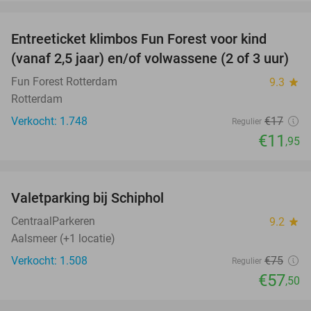
favorite_border
Entreeticket klimbos Fun Forest voor kind
30%
(vanaf 2,5 jaar) en/of volwassene (2 of 3 uur)
Fun Forest Rotterdam
9.3
star
Rotterdam
Verkocht: 1.748
€17
Regulier
€11
,95
favorite_border
Valetparking bij Schiphol
23%
CentraalParkeren
9.2
star
Aalsmeer (+1 locatie)
Verkocht: 1.508
€75
Regulier
€57
,50
favorite_border