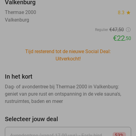
Valkenburg
Thermae 2000
8.3
star
Valkenburg
€47
,50
Regulier
€22
,50
Tijd resterend tot de nieuwe Social Deal:
Uitverkocht!
In het kort
Dag- of avondentree bij Thermae 2000 in Valkenburg:
geniet van pure rust en ontspanning in de vele sauna's,
rustruimtes, baden en meer
Selecteer jouw deal
Avondentree (vanaf 17.00 uur) - Early bird
53%