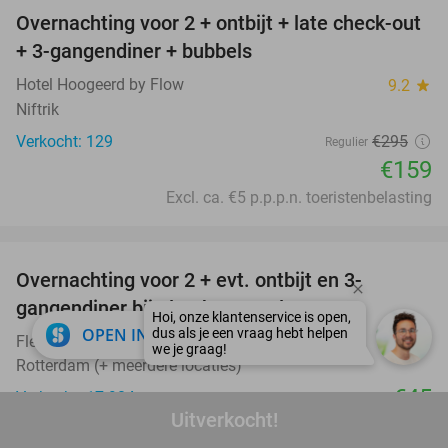
Overnachting voor 2 + ontbijt + late check-out
46%
+ 3-gangendiner + bubbels
Hotel Hoogeerd by Flow
9.2
star
Niftrik
Verkocht: 129
€295
Regulier
€159
Excl. ca. €5 p.p.p.n. toeristenbelasting
favorite_border
Overnachting voor 2 + evt. ontbijt en 3-
gangendiner bij Fletcher Hotels
close
OPEN IN APP
Fletcher Hotels
Rotterdam (+ meerdere locaties)
€45
Verkocht: 17.904
Uitverkocht!
Excl. ca. €3 p.p.p.n. toeristenbelasting