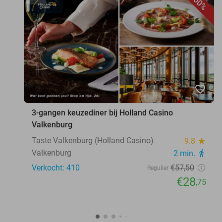
50%
favorite_border
3-gangen keuzediner bij Holland Casino
Valkenburg
Taste Valkenburg (Holland Casino)
9.8
star
Valkenburg
2 min.
directions_walk
Verkocht: 410
€57
,50
Regulier
€28
,75