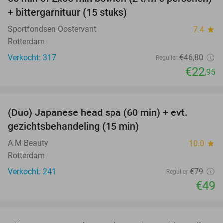
51%
+ bittergarnituur (15 stuks)
Sportfondsen Oostervant
7.4
star
Rotterdam
Verkocht: 317
€46
,80
Regulier
€22
,95
favorite_border
(Duo) Japanese head spa (60 min) + evt.
38%
gezichtsbehandeling (15 min)
A.M Beauty
10.0
star
Rotterdam
Verkocht: 241
€79
Regulier
€49
favorite_border