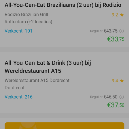
All-You-Can-Eat Braziliaans (2 uur) bij Rodizio
23%
Rodizio Brazilian Grill
9.2
star
Rotterdam (+2 locaties)
Verkocht: 101
€43
,75
Regulier
€33
,75
favorite_border
All-You-Can-Eat & Drink (3 uur) bij
19%
Wereldrestaurant A15
Wereldrestaurant A15 Dordrecht
9.4
star
Dordrecht
Verkocht: 216
€46
,50
Regulier
€37
,50