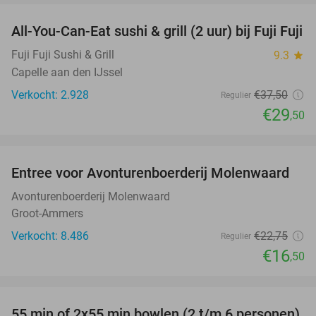
All-You-Can-Eat sushi & grill (2 uur) bij Fuji Fuji
21%
Fuji Fuji Sushi & Grill
9.3
star
Capelle aan den IJssel
Verkocht: 2.928
€37
,50
Regulier
€29
,50
favorite_border
Entree voor Avonturenboerderij Molenwaard
27%
Avonturenboerderij Molenwaard
Groot-Ammers
Verkocht: 8.486
€22
,75
Regulier
€16
,50
favorite_border
55 min of 2x55 min bowlen (2 t/m 6 personen)