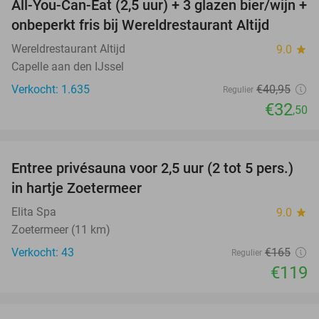
All-You-Can-Eat (2,5 uur) + 3 glazen bier/wijn +
21%
onbeperkt fris bij Wereldrestaurant Altijd
Wereldrestaurant Altijd
9.0
star
Capelle aan den IJssel
Verkocht: 1.635
€40
,95
Regulier
€32
,50
favorite_border
Entree privésauna voor 2,5 uur (2 tot 5 pers.)
28%
in hartje Zoetermeer
Elita Spa
9.0
star
Zoetermeer (11 km)
Verkocht: 43
€165
Regulier
€119
favorite_border