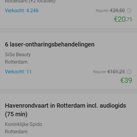
Rotterdam (+2 locaties)
Verkocht: 4.246
€29
,50
Regulier
€20
,75
favorite_border
6 laser-ontharingsbehandelingen
61%
SiSe Beauty
Rotterdam
Verkocht: 11
€101
,25
Regulier
€39
favorite_border
Havenrondvaart in Rotterdam incl. audiogids
30%
(75 min)
Koninklijke Spido
Rotterdam