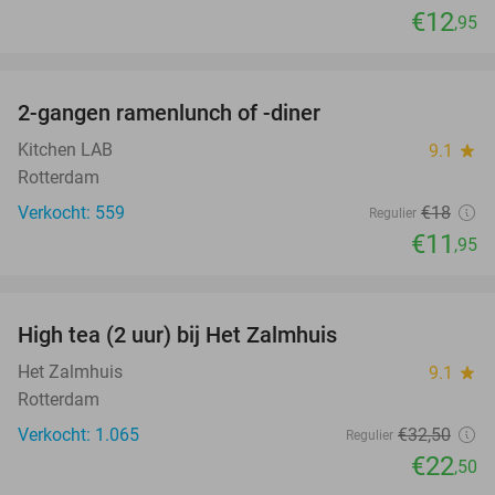
€12
,95
favorite_border
2-gangen ramenlunch of -diner
34%
Kitchen LAB
9.1
star
Rotterdam
Verkocht: 559
€18
Regulier
€11
,95
favorite_border
High tea (2 uur) bij Het Zalmhuis
31%
Het Zalmhuis
9.1
star
Rotterdam
Verkocht: 1.065
€32
,50
Regulier
€22
,50