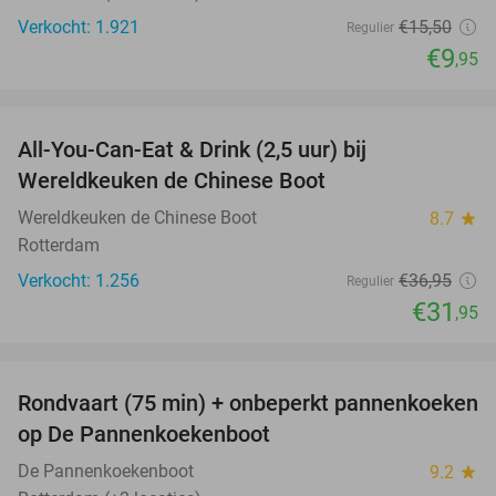
Verkocht: 1.921
€15
,50
Regulier
€9
,95
favorite_border
All-You-Can-Eat & Drink (2,5 uur) bij
14%
Wereldkeuken de Chinese Boot
Wereldkeuken de Chinese Boot
8.7
star
Rotterdam
Verkocht: 1.256
€36
,95
Regulier
€31
,95
favorite_border
Rondvaart (75 min) + onbeperkt pannenkoeken
30%
op De Pannenkoekenboot
De Pannenkoekenboot
9.2
star