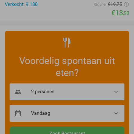
Verkocht: 9.180
€19
,75
Regulier
€13
,90
Voordelig spontaan uit
eten?
Zoek Restaurant