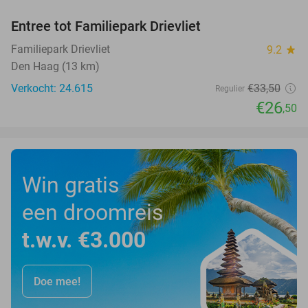
Entree tot Familiepark Drievliet
21%
Familiepark Drievliet
9.2
star
Den Haag (13 km)
Verkocht: 24.615
€33
,50
Regulier
€26
,50
Win gratis
een droomreis
t.w.v. €3.000
Doe mee!