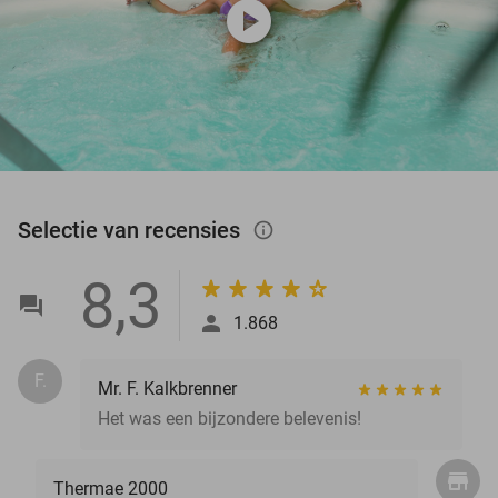
play_circle
Selectie van recensies
info_outlined
8,3
1.868
F.
Mr. F. Kalkbrenner
Het was een bijzondere belevenis!
Thermae 2000