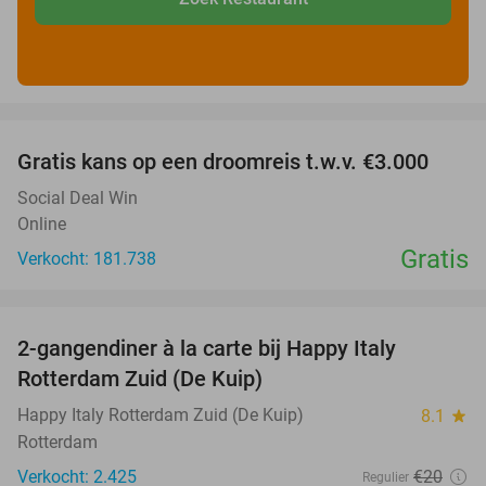
favorite_border
Gratis kans op een droomreis t.w.v. €3.000
Social Deal Win
Online
Gratis
Verkocht: 181.738
favorite_border
2-gangendiner à la carte bij Happy Italy
35%
Rotterdam Zuid (De Kuip)
Happy Italy Rotterdam Zuid (De Kuip)
8.1
star
Rotterdam
Verkocht: 2.425
€20
Regulier