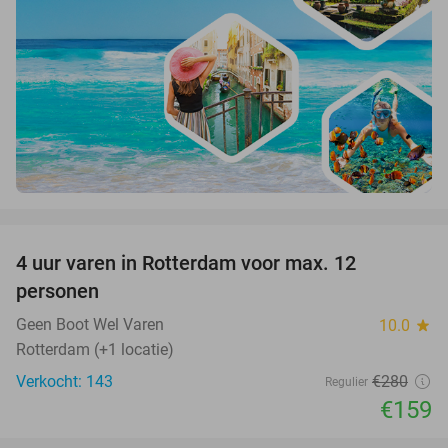
favorite_border
4 uur varen in Rotterdam voor max. 12
43%
personen
Geen Boot Wel Varen
10.0
star
Rotterdam (+1 locatie)
Verkocht: 143
€280
Regulier
€159
favorite_border