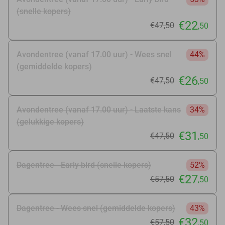
(snelle kopers)
€22
€47
,50
,50
Avondentree (vanaf 17.00 uur) - Wees snel
44%
(gemiddelde kopers)
€26
€47
,50
,50
Avondentree (vanaf 17.00 uur) - Laatste kans
34%
(gelukkige kopers)
€31
€47
,50
,50
Dagentree - Early bird (snelle kopers)
52%
€27
€57
,50
,50
Dagentree - Wees snel (gemiddelde kopers)
43%
€32
€57
,50
,50