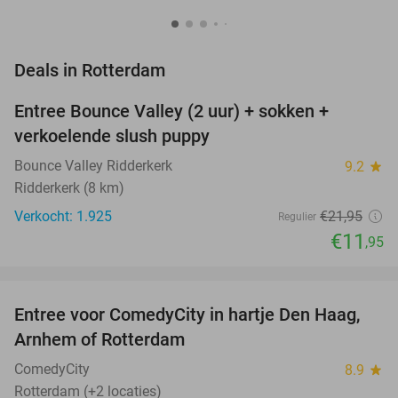
favorite_border
Deals in Rotterdam
Entree Bounce Valley (2 uur) + sokken +
46%
verkoelende slush puppy
Bounce Valley Ridderkerk
9.2
star
Ridderkerk (8 km)
Verkocht: 1.925
€21
,95
Regulier
€11
,95
favorite_border
Entree voor ComedyCity in hartje Den Haag,
36%
NEW
Arnhem of Rotterdam
TODAY
ComedyCity
8.9
star
Rotterdam (+2 locaties)