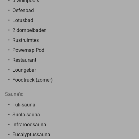
6 whirlpools
Oefenbad
Lotusbad
2 dompelbaden
Rustruimtes
Powernap Pod
Restaurant
Loungebar
Foodtruck (zomer)
Sauna's:
Tuli-sauna
Suola-sauna
Infraroodsauna
Eucalyptussauna