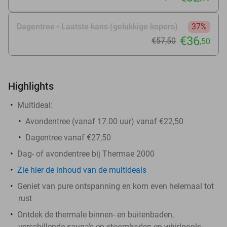
Dagentree - Laatste kans (gelukkige kopers)
37%
€36
€57
,50
,50
Highlights
Multideal:
Avondentree (vanaf 17.00 uur) vanaf €22,50
Dagentree vanaf €27,50
Dag- of avondentree bij Thermae 2000
Zie hier de inhoud van de multideals
Geniet van pure ontspanning en kom even helemaal tot
rust
Ontdek de thermale binnen- en buitenbaden,
verschillende sauna's en stoombaden en whirlpools