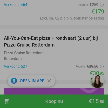
Verkocht: 464
€259
Regulier
€179
Excl. ca. €2 p.p.p.n. toeristenbelasting
favorite_border
All-You-Can-Eat pizza + rondvaart (2 uur) bij
22%
Pizza Cruise Rotterdam
Pizza Cruise Rotterdam
Rotterdam
Verkocht: 627
€39
,50
Regulier
€30
,95
close
OPEN IN APP
draai vanaf €19 over de
€15
shopping_cart
Koop nu
,50