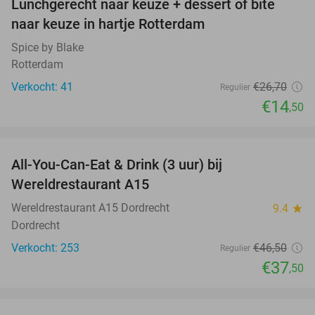
Lunchgerecht naar keuze + dessert of bite
46%
naar keuze in hartje Rotterdam
Spice by Blake
Rotterdam
Verkocht: 41
€26
,70
Regulier
€14
,50
favorite_border
All-You-Can-Eat & Drink (3 uur) bij
19%
Wereldrestaurant A15
Wereldrestaurant A15 Dordrecht
9.4
star
Dordrecht
Verkocht: 253
€46
,50
Regulier
€37
,50
favorite_border