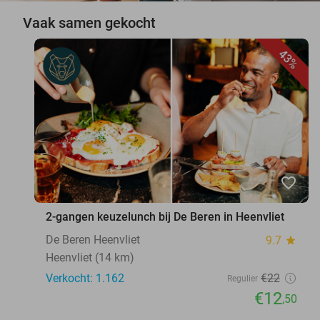
Vaak samen gekocht
43%
favorite_border
2-gangen keuzelunch bij De Beren in Heenvliet
De Beren Heenvliet
9.7
star
Heenvliet (14 km)
Verkocht: 1.162
€22
Regulier
€12
,50