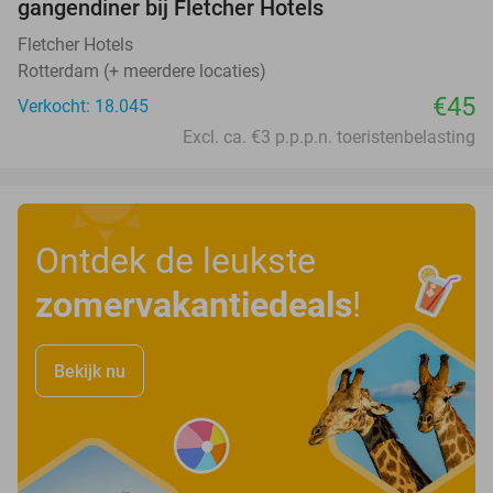
gangendiner bij Fletcher Hotels
Fletcher Hotels
Rotterdam (+ meerdere locaties)
€45
Verkocht: 18.045
Excl. ca. €3 p.p.p.n. toeristenbelasting
Ontdek de leukste
zomervakantiedeals
!
Bekijk nu