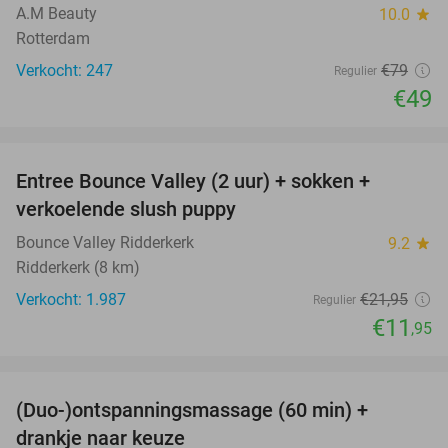
A.M Beauty
10.0
star
Rotterdam
Verkocht: 247
€79
Regulier
€49
favorite_border
Entree Bounce Valley (2 uur) + sokken +
46%
verkoelende slush puppy
Bounce Valley Ridderkerk
9.2
star
Ridderkerk (8 km)
Verkocht: 1.987
€21
,95
Regulier
€11
,95
favorite_border
(Duo-)ontspanningsmassage (60 min) +
61%
drankje naar keuze