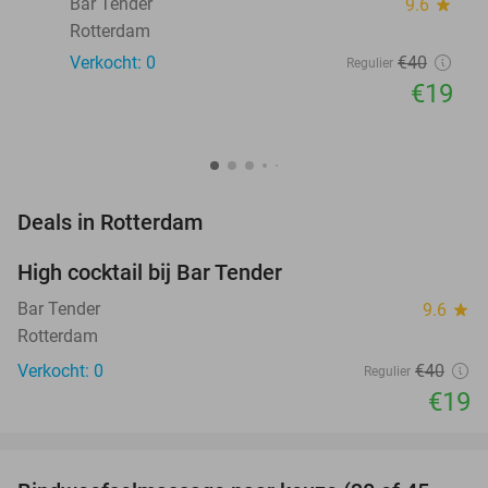
Bar Tender
9.6
star
Rotterdam
Verkocht: 0
€40
Regulier
€19
favorite_border
Deals in Rotterdam
High cocktail bij Bar Tender
53%
NEW
TODAY
Bar Tender
9.6
star
Rotterdam
Verkocht: 0
€40
Regulier
€19
favorite_border