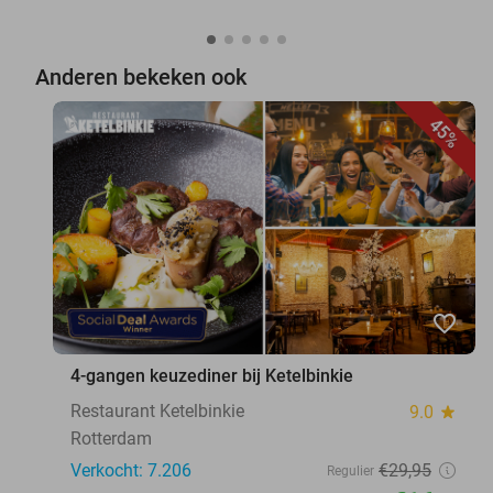
Anderen bekeken ook
45%
favorite_border
4-gangen keuzediner bij Ketelbinkie
Restaurant Ketelbinkie
9.0
star
Rotterdam
Verkocht: 7.206
€29
,95
Regulier