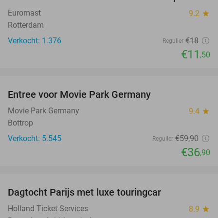
36%
Euromast
9.2
star
Rotterdam
Verkocht: 1.376
€18
Regulier
€11
,50
favorite_border
Entree voor Movie Park Germany
38%
Movie Park Germany
9.4
star
Bottrop
Verkocht: 5.545
€59
,90
Regulier
€36
,90
favorite_border
Dagtocht Parijs met luxe touringcar
19%
Holland Ticket Services
8.9
star