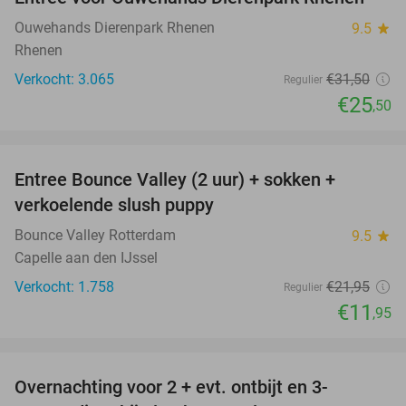
19%
Ouwehands Dierenpark Rhenen
9.5
star
Rhenen
Verkocht: 3.065
€31
,50
Regulier
€25
,50
favorite_border
Entree Bounce Valley (2 uur) + sokken +
46%
verkoelende slush puppy
Bounce Valley Rotterdam
9.5
star
Capelle aan den IJssel
Verkocht: 1.758
€21
,95
Regulier
€11
,95
favorite_border
Overnachting voor 2 + evt. ontbijt en 3-