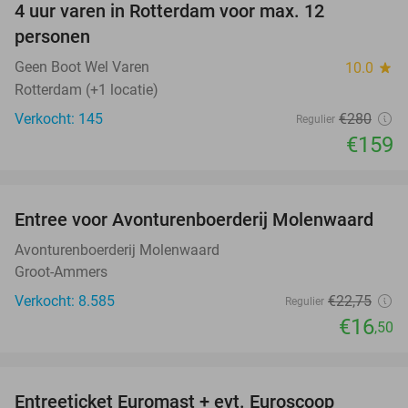
4 uur varen in Rotterdam voor max. 12
43%
personen
Geen Boot Wel Varen
10.0
star
Rotterdam (+1 locatie)
Verkocht: 145
€280
Regulier
€159
favorite_border
Entree voor Avonturenboerderij Molenwaard
27%
Avonturenboerderij Molenwaard
Groot-Ammers
Verkocht: 8.585
€22
,75
Regulier
€16
,50
favorite_border
Entreeticket Euromast + evt. Euroscoop