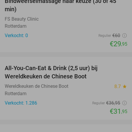
Bindweefselmassage naar keuze (30 of 45
50%
NEW
min)
TODAY
FS Beauty Clinic
Rotterdam
Verkocht: 0
€60
Regulier
€29
,95
favorite_border
All-You-Can-Eat & Drink (2,5 uur) bij
14%
Wereldkeuken de Chinese Boot
Wereldkeuken de Chinese Boot
8.7
star
Rotterdam
Verkocht: 1.286
€36
,95
Regulier
€31
,95
favorite_border