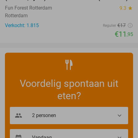
Fun Forest Rotterdam
9.3
star
Rotterdam
Verkocht: 1.815
€17
Regulier
€11
,95
Voordelig spontaan uit
eten?