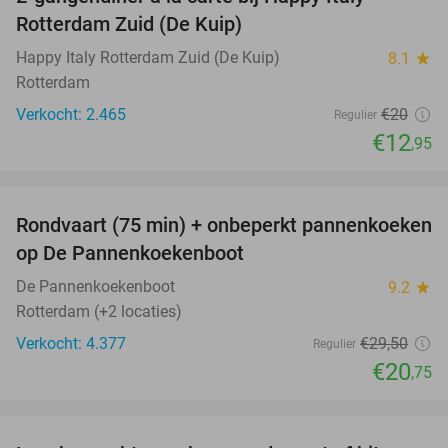
35%
Rotterdam Zuid (De Kuip)
Happy Italy Rotterdam Zuid (De Kuip)
8.1
star
Rotterdam
Verkocht: 2.465
€20
Regulier
€12
,95
favorite_border
Rondvaart (75 min) + onbeperkt pannenkoeken
30%
op De Pannenkoekenboot
De Pannenkoekenboot
9.2
star
Rotterdam (+2 locaties)
Verkocht: 4.377
€29
,50
Regulier
€20
,75
favorite_border