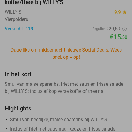
koffie/thee bij WILLY'S
WILLY'S
9.9
star
Vierpolders
Verkocht: 119
€20
,50
Regulier
€15
,50
Dagelijks om middernacht nieuwe Social Deals. Wees
snel, op = op!
In het kort
Smul van malse spareribs, friet met saus en frisse salade
bij WILLY'S: inclusief kop verse koffie of thee na
Highlights
Smul van heerlijke, malse spareribs bij WILLY'S
Inclusief friet met saus naar keuze en frisse salade