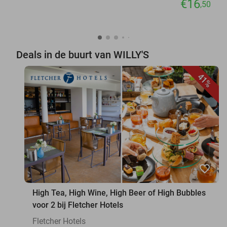
€16
,50
Deals in de buurt van WILLY'S
41%
favorite_border
High Tea, High Wine, High Beer of High Bubbles
voor 2 bij Fletcher Hotels
Fletcher Hotels