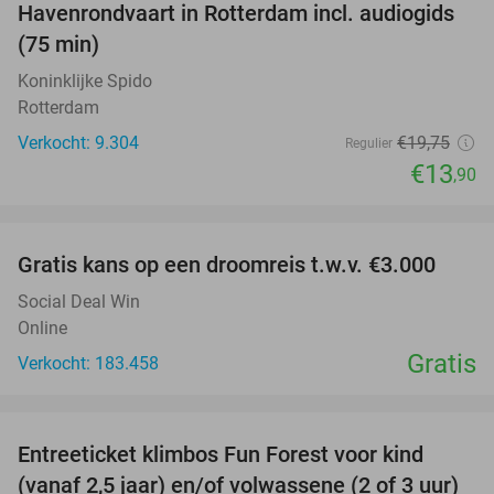
Havenrondvaart in Rotterdam incl. audiogids
30%
(75 min)
Koninklijke Spido
Rotterdam
Verkocht: 9.304
€19
,75
Regulier
€13
,90
favorite_border
Gratis kans op een droomreis t.w.v. €3.000
Social Deal Win
Online
Gratis
Verkocht: 183.458
favorite_border
Entreeticket klimbos Fun Forest voor kind
30%
(vanaf 2,5 jaar) en/of volwassene (2 of 3 uur)