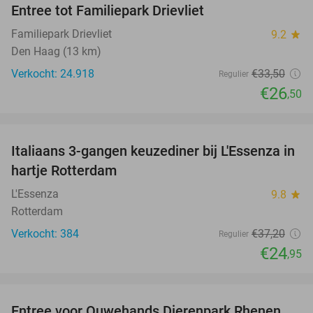
Entree tot Familiepark Drievliet
21%
Familiepark Drievliet
9.2
star
Den Haag (13 km)
Verkocht: 24.918
€33
,50
Regulier
€26
,50
favorite_border
Italiaans 3-gangen keuzediner bij L'Essenza in
33%
hartje Rotterdam
L'Essenza
9.8
star
Rotterdam
Verkocht: 384
€37
,20
Regulier
€24
,95
favorite_border
Entree voor Ouwehands Dierenpark Rhenen