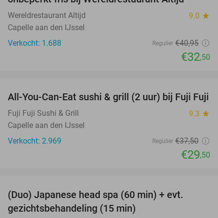
Wereldrestaurant Altijd
9.0
star
Capelle aan den IJssel
Verkocht: 1.688
€40
,95
Regulier
€32
,50
favorite_border
All-You-Can-Eat sushi & grill (2 uur) bij Fuji Fuji
21%
Fuji Fuji Sushi & Grill
9.3
star
Capelle aan den IJssel
Verkocht: 2.969
€37
,50
Regulier
€29
,50
favorite_border
(Duo) Japanese head spa (60 min) + evt.
38%
gezichtsbehandeling (15 min)