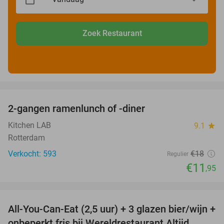
Zoek Restaurant
favorite_border
2-gangen ramenlunch of -diner
34%
Kitchen LAB
9.1
star
Rotterdam
Verkocht: 593
€18
Regulier
€11
,95
favorite_border
All-You-Can-Eat (2,5 uur) + 3 glazen bier/wijn +
21%
onbeperkt fris bij Wereldrestaurant Altijd