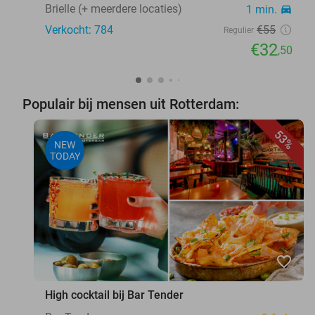
Brielle (+ meerdere locaties)
1 min.
directions_car
Verkocht: 784
€55
Regulier
€32
,50
Populair bij mensen uit Rotterdam:
53%
NEW
TODAY
favorite_border
High cocktail bij Bar Tender