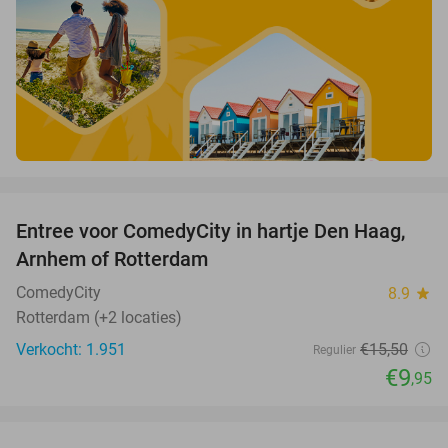
favorite_border
Entree voor ComedyCity in hartje Den Haag,
36%
Arnhem of Rotterdam
ComedyCity
8.9
star
Rotterdam (+2 locaties)
Verkocht: 1.951
€15
,50
Regulier
€9
,95
favorite_border