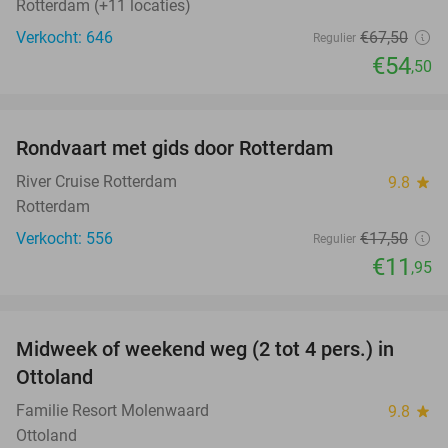
Rotterdam (+11 locaties)
Verkocht: 646
€67
,50
Regulier
€54
,50
favorite_border
Rondvaart met gids door Rotterdam
32%
River Cruise Rotterdam
9.8
star
Rotterdam
Verkocht: 556
€17
,50
Regulier
€11
,95
favorite_border
Midweek of weekend weg (2 tot 4 pers.) in
31%
Ottoland
Familie Resort Molenwaard
9.8
star
Ottoland