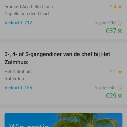
Emerald Aesthetic Clinic
9.4
star
Capelle aan den IJssel
Verkocht: 212
€95
Regulier
€37
,50
favorite_border
3-, 4- of 5-gangendiner van de chef bij Het
34%
Zalmhuis
Het Zalmhuis
9.1
star
Rotterdam
Verkocht: 155
€45
Regulier
€29
,50