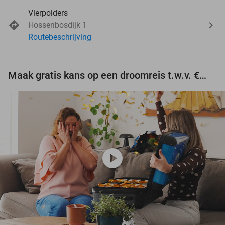
Vierpolders
Hossenbosdijk 1
Routebeschrijving
Maak gratis kans op een droomreis t.w.v. €3.000!
play_circle