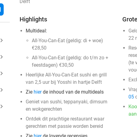
Delft
l
Highlights
Grote
Multideal:
Gel
22 
ard_arrow_right
All-You-Can-Eat (geldig: di + woe)
€28,50
Res
rese
ard_arrow_right
All-You-Can-Eat (geldig: do t/m zo +
(te 
feestdagen) €30,50
vou
ard_arrow_right
Heerlijke All-You-Can-Eat sushi en grill
Exc
van 2,5 uur bij Yosshi in hartje Delft
ard_arrow_right
Vra
Zie
hier
de inhoud van de multideals
05
o
Geniet van sushi, teppanyaki, dimsum
ard_arrow_right
Koo
en wokgerechten
aan
Ontdek dit prachtige restaurant waar
gerechten met passie worden bereid
Zie
hier
de lovende recensies