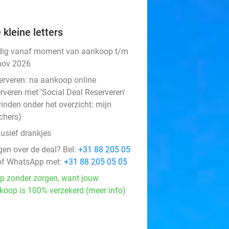
 kleine letters
dig vanaf moment van aankoop t/m
nov 2026
erveren:
na aankoop online
rveren met 'Social Deal Reserveren'
vinden onder het overzicht:
mijn
chers
)
lusief drankjes
gen over de deal? Bel:
+31 88 205 05
f WhatsApp met:
+31 88 205 05 05
p zonder zorgen, want jouw
koop is 100% verzekerd (meer info)