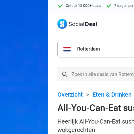
Ontdek 15.000+ deals
7 dagen per
Rotterdam
Overzicht
>
Eten & Drinken
All-You-Can-Eat sush
Heerlijk All-You-Can-Eat sush
wokgerechten