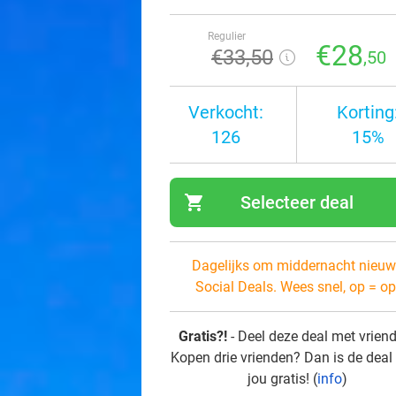
Regulier
€28
€33
,50
,50
Verkocht:
Korting
126
15%
shopping_cart
Selecteer deal
navi
Dagelijks om middernacht nieuw
Social Deals. Wees snel, op = op
Gratis?!
- Deel deze deal met vrien
Kopen drie vrienden? Dan is de deal
jou gratis! (
info
)