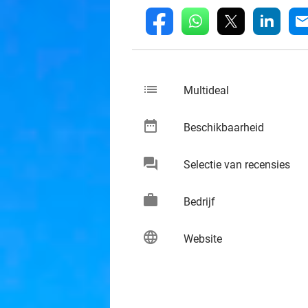
whatsapp
linkedin
fb
mai
list
keybo
Multideal
date_range
keybo
Beschikbaarheid
chat
keybo
Selectie van recensies
work
keybo
Bedrijf
language
keybo
Website