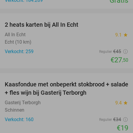
Gratis
Verkocht: 184.269
favorite_border
2 heats karten bij All In Echt
39%
All In Echt
9.1
star
Echt (10 km)
Verkocht: 259
€45
Regulier
€27
,50
favorite_border
Kaasfondue met onbeperkt stokbrood + salade
44%
+ fles wijn bij Gasterij Terborgh
Gasterij Terborgh
9.4
star
Schinnen
Verkocht: 160
€34
Regulier
€19