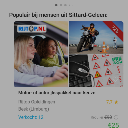
Populair bij mensen uit Sittard-Geleen:
72%
favorite_border
Motor- of autorijlespakket naar keuze
Rijtop Opleidingen
7.7
star
Beek (Limburg)
Verkocht: 12
€90
Regulier
€25