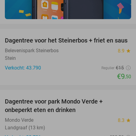
favorite_border
Dagentree voor het Steinerbos + friet en saus
37%
Belevenispark Steinerbos
8.9
star
Stein
Verkocht: 43.790
€15
Regulier
€9
,50
favorite_border
Dagentree voor park Mondo Verde +
25%
onbeperkt eten en drinken
Mondo Verde
8.3
star
Landgraaf (13 km)