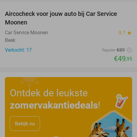
Aircocheck voor jouw auto bij Car Service
44%
Moonen
Car Service Moonen
9.7
star
Beek
Verkocht: 17
€89
Regulier
€49
,95
Ontdek de leukste
zomervakantiedeals
!
Bekijk nu