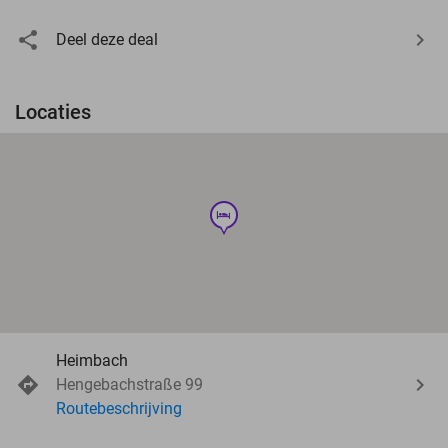
Deel deze deal
Locaties
hotel
Heimbach
Hengebachstraße 99
Routebeschrijving