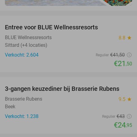
favorite_border
Entree voor BLUE Wellnessresorts
48%
BLUE Wellnessresorts
8.8
star
Sittard (+4 locaties)
Verkocht: 2.604
€41
,50
Regulier
€21
,50
favorite_border
3-gangen keuzediner bij Brasserie Rubens
42%
Brasserie Rubens
9.5
star
Beek
Verkocht: 1.238
€43
Regulier
€24
,95
favorite_border