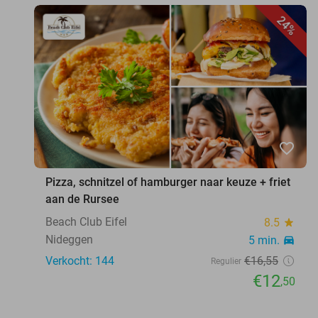
24%
favorite_border
Pizza, schnitzel of hamburger naar keuze + friet
aan de Rursee
Beach Club Eifel
8.5
star
Nideggen
5 min.
directions_car
Verkocht: 144
€16
,55
Regulier
€12
,50