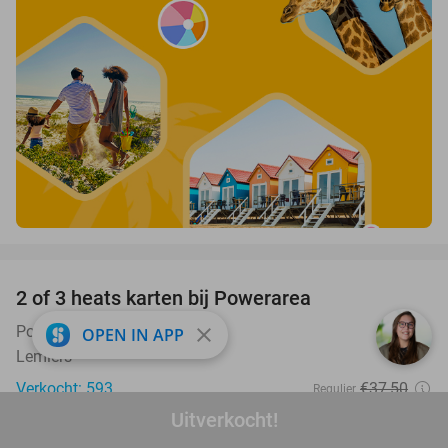
favorite_border
2 of 3 heats karten bij Powerarea
32%
Powerarea
9.3
star
close
OPEN IN APP
Lemiers
Verkocht: 593
€37
,50
Regulier
€25
,50
Uitverkocht!