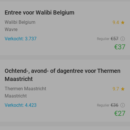
Entree voor Walibi Belgium
35%
Walibi Belgium
9.4
star
Wavre
Verkocht: 3.737
€57
Regulier
€37
favorite_border
Ochtend-, avond- of dagentree voor Thermen
25%
Maastricht
Thermen Maastricht
9.7
star
Maastricht
Verkocht: 4.423
€36
Regulier
€27
favorite_border