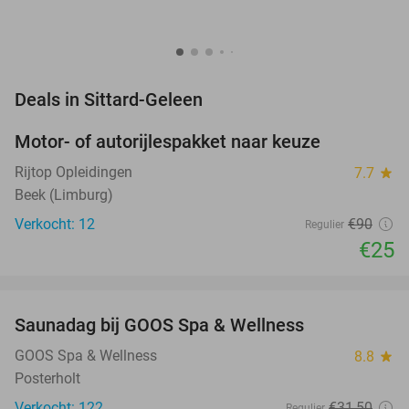
favorite_border
Deals in Sittard-Geleen
Motor- of autorijlespakket naar keuze
72%
Rijtop Opleidingen
7.7
star
Beek (Limburg)
Verkocht: 12
€90
Regulier
€25
favorite_border
Saunadag bij GOOS Spa & Wellness
52%
NEW
TODAY
GOOS Spa & Wellness
8.8
star
Posterholt
Verkocht: 122
€31
,50
Regulier