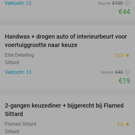
Verkocht: 12
€100
Regulier
€44
favorite_border
Handwas + drogen auto of interieurbeurt voor
53%
voertuiggrootte naar keuze
Elite Detailing
10.0
star
Sittard
Verkocht: 13
€40
Regulier
€19
favorite_border
2-gangen keuzediner + bijgerecht bij Flamed
31%
Sittard
Flamed Sittard
9.6
star
Sittard