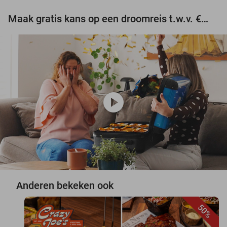
Maak gratis kans op een droomreis t.w.v. €3.000!
play_circle
Anderen bekeken ook
50%