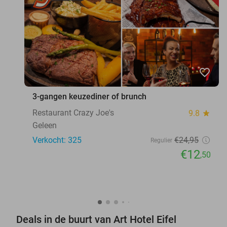
favorite_border
3-gangen keuzediner of brunch
Restaurant Crazy Joe's
9.8
star
Geleen
Verkocht: 325
€24
,95
Regulier
€12
,50
Deals in de buurt van Art Hotel Eifel