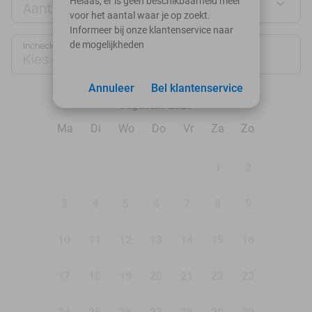
Helaas, er is geen beschikbaarheid meer
Aantal personen
voor het aantal waar je op zoekt.
Informeer bij onze klantenservice naar
de mogelijkheden
Inchecken
Uitchecken
Kies datum
Kies datum
Annuleer
Bel klantenservice
augustus 2026
Ma
Di
Wo
Do
Vr
Za
Zo
1
2
3
4
5
6
7
8
9
10
11
12
13
14
15
16
17
18
19
20
21
22
23