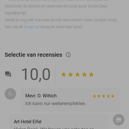
hierboven de datum en reserveer en koop jouw Social Deal
tegelijkertijd.
(Weet je nog niet wanneer je wilt reserveren? Geen zorgen: koop
dan via de ‘
koop nu
’-knop én reserveer later)
Selectie van recensies
info_outlined
10,0
O.
Mevr. O. Wittich
Ich kann nur weiterempfehlen.
Art Hotel Eifel