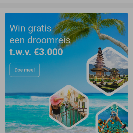
Win gratis
een droomreis
t.w.v. €3.000
Doe mee!