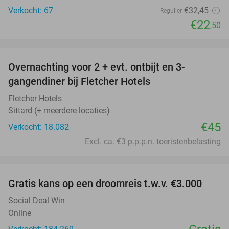
Verkocht: 67
€32
,45
Regulier
€22
,50
favorite_border
Overnachting voor 2 + evt. ontbijt en 3-
gangendiner bij Fletcher Hotels
Fletcher Hotels
Sittard (+ meerdere locaties)
€45
Verkocht: 18.082
Excl. ca. €3 p.p.p.n. toeristenbelasting
favorite_border
Gratis kans op een droomreis t.w.v. €3.000
Social Deal Win
Online