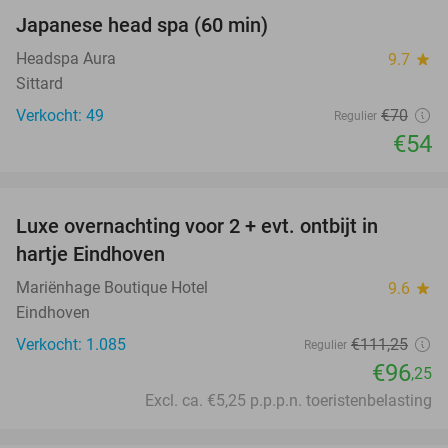
Japanese head spa (60 min)
23%
Headspa Aura
9.7
star
Sittard
Verkocht: 49
€70
Regulier
€54
favorite_border
Luxe overnachting voor 2 + evt. ontbijt in
14%
hartje Eindhoven
Mariënhage Boutique Hotel
9.6
star
Eindhoven
Verkocht: 1.085
€111
,25
Regulier
€96
,25
Excl. ca. €5,25 p.p.p.n. toeristenbelasting
favorite_border