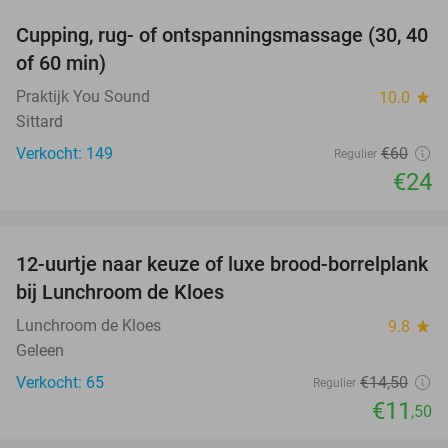
Cupping, rug- of ontspanningsmassage (30, 40
60%
of 60 min)
Praktijk You Sound
10.0
star
Sittard
Verkocht: 149
€60
Regulier
€24
favorite_border
12-uurtje naar keuze of luxe brood-borrelplank
21%
bij Lunchroom de Kloes
Lunchroom de Kloes
9.8
star
Geleen
Verkocht: 65
€14
,50
Regulier
€11
,50
favorite_border