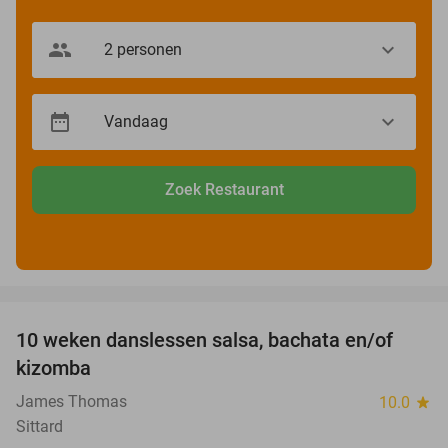
Zoek Restaurant
favorite_border
10 weken danslessen salsa, bachata en/of
56%
kizomba
James Thomas
10.0
star
Sittard