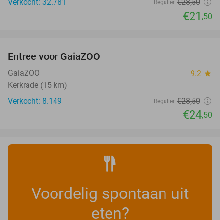
Verkocht: 32.781
€28
,50
Regulier
€21
,50
favorite_border
Entree voor GaiaZOO
14%
GaiaZOO
9.2
star
Kerkrade (15 km)
Verkocht: 8.149
€28
,50
Regulier
€24
,50
Voordelig spontaan uit
eten?