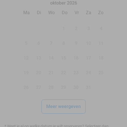
oktober 2026
Ma
Di
Wo
Do
Vr
Za
Zo
1
2
3
4
5
6
7
8
9
10
11
12
13
14
15
16
17
18
19
20
21
22
23
24
25
26
27
28
29
30
31
Meer weergeven
*
Weet je al op welke datum je wilt reserveren? Selecteer dan