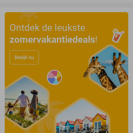
Ontdek de leukste
zomervakantiedeals
!
Bekijk nu