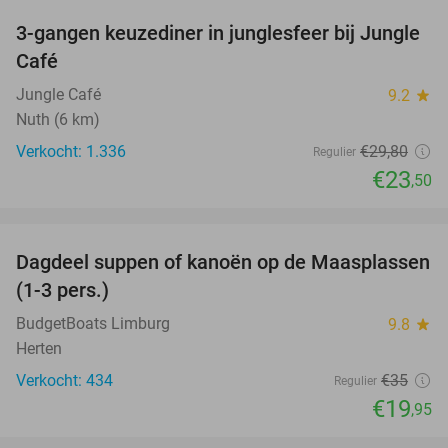
3-gangen keuzediner in junglesfeer bij Jungle
21%
Café
Jungle Café
9.2
star
Nuth (6 km)
Verkocht: 1.336
€29
,80
Regulier
€23
,50
favorite_border
Dagdeel suppen of kanoën op de Maasplassen
43%
(1-3 pers.)
BudgetBoats Limburg
9.8
star
Herten
Verkocht: 434
€35
Regulier
€19
,95
favorite_border