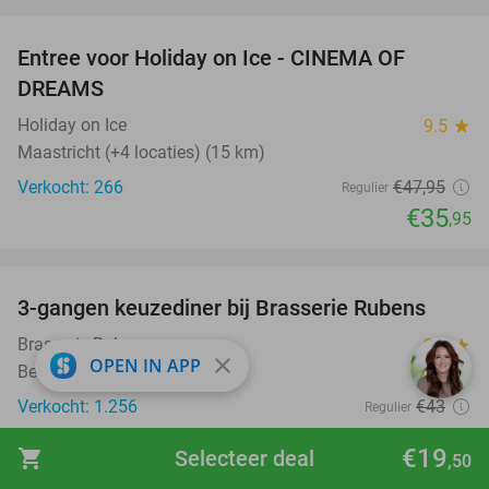
favorite_border
Entree voor Holiday on Ice - CINEMA OF
25%
DREAMS
Holiday on Ice
9.5
star
Maastricht (+4 locaties) (15 km)
Verkocht: 266
€47
,95
Regulier
€35
,95
favorite_border
3-gangen keuzediner bij Brasserie Rubens
42%
Brasserie Rubens
9.5
star
close
OPEN IN APP
Beek
Verkocht: 1.256
€43
Regulier
€24
,95
€19
shopping_cart
Selecteer deal
,50
favorite_border