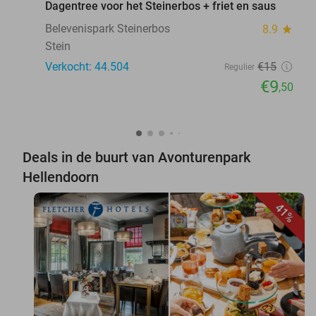
Dagentree voor het Steinerbos + friet en saus
Belevenispark Steinerbos
8.9
star
Stein
Verkocht: 44.504
€15
Regulier
€9
,50
Deals in de buurt van Avonturenpark
Hellendoorn
41%