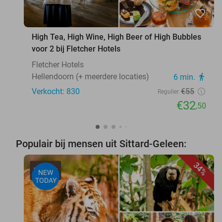
favorite_border
High Tea, High Wine, High Beer of High Bubbles
voor 2 bij Fletcher Hotels
Fletcher Hotels
Hellendoorn (+ meerdere locaties)
6 min.
directions_walk
Verkocht: 830
€55
Regulier
€32
,50
Populair bij mensen uit Sittard-Geleen:
34%
NEW
TODAY