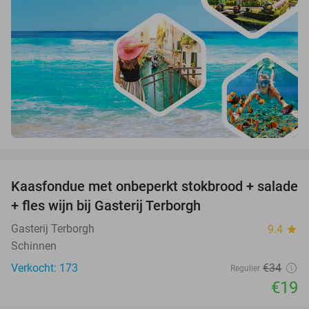
favorite_border
Kaasfondue met onbeperkt stokbrood + salade
44%
+ fles wijn bij Gasterij Terborgh
Gasterij Terborgh
9.4
star
Schinnen
Verkocht: 173
€34
Regulier
€19