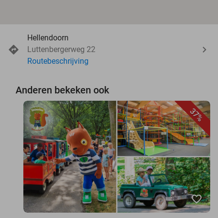
Hellendoorn
Luttenbergerweg 22
Routebeschrijving
Anderen bekeken ook
37%
favorite_border