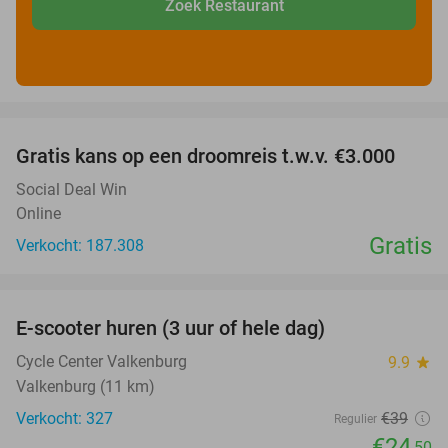
Zoek Restaurant
favorite_border
Gratis kans op een droomreis t.w.v. €3.000
Social Deal Win
Online
Gratis
Verkocht: 187.308
favorite_border
E-scooter huren (3 uur of hele dag)
37%
Cycle Center Valkenburg
9.9
star
Valkenburg (11 km)
Verkocht: 327
€39
Regulier
€24
,50