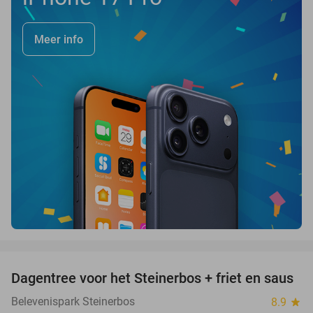
Meer info
favorite_border
Dagentree voor het Steinerbos + friet en saus
37%
Belevenispark Steinerbos
8.9
star