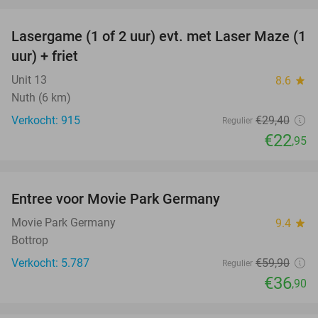
favorite_border
Lasergame (1 of 2 uur) evt. met Laser Maze (1
22%
uur) + friet
Unit 13
8.6
star
Nuth (6 km)
Verkocht: 915
€29
,40
Regulier
€22
,95
favorite_border
Entree voor Movie Park Germany
38%
Movie Park Germany
9.4
star
Bottrop
Verkocht: 5.787
€59
,90
Regulier
€36
,90
favorite_border