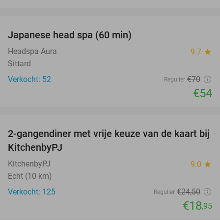
favorite_border
Japanese head spa (60 min)
23%
Headspa Aura
9.7
star
Sittard
Verkocht: 52
€70
Regulier
€54
favorite_border
2-gangendiner met vrije keuze van de kaart bij
23%
KitchenbyPJ
KitchenbyPJ
9.0
star
Echt (10 km)
Verkocht: 125
€24
,50
Regulier
€18
,95