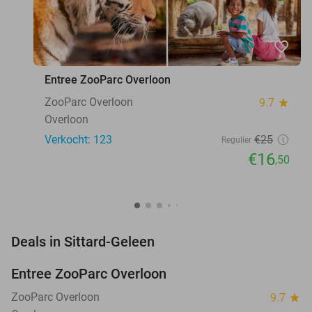
favorite_border
Entree ZooParc Overloon
ZooParc Overloon
9.7
star
Overloon
Verkocht: 123
€25
Regulier
€16
,50
favorite_border
Deals in Sittard-Geleen
Entree ZooParc Overloon
34%
NEW
TODAY
ZooParc Overloon
9.7
star