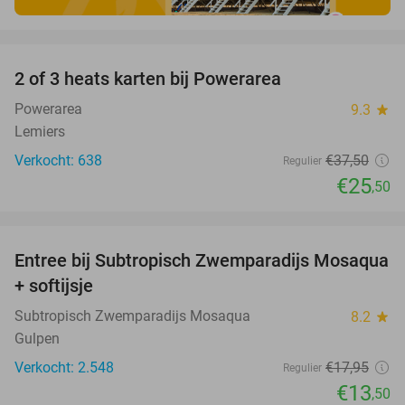
favorite_border
2 of 3 heats karten bij Powerarea
32%
Powerarea
9.3
star
Lemiers
Verkocht: 638
€37
,50
Regulier
€25
,50
favorite_border
Entree bij Subtropisch Zwemparadijs Mosaqua
25%
+ softijsje
Subtropisch Zwemparadijs Mosaqua
8.2
star
Gulpen
Verkocht: 2.548
€17
,95
Regulier
€13
,50