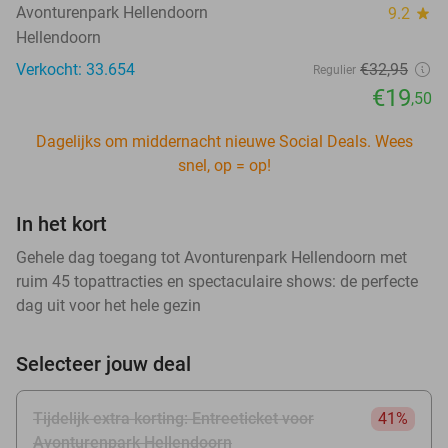
Avonturenpark Hellendoorn
9.2
star
Hellendoorn
Verkocht: 33.654
€32
,95
Regulier
€19
,50
Dagelijks om middernacht nieuwe Social Deals. Wees
snel, op = op!
In het kort
Gehele dag toegang tot Avonturenpark Hellendoorn met
ruim 45 topattracties en spectaculaire shows: de perfecte
dag uit voor het hele gezin
Selecteer jouw deal
Tijdelijk extra korting: Entreeticket voor
41%
Avonturenpark Hellendoorn