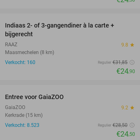
favorite_border
Indiaas 2- of 3-gangendiner à la carte +
22%
bijgerecht
RAAZ
9.8
star
Maasmechelen (8 km)
Verkocht: 160
€31
,85
Regulier
€24
,90
favorite_border
Entree voor GaiaZOO
14%
GaiaZOO
9.2
star
Kerkrade (15 km)
Verkocht: 8.523
€28
,50
Regulier
€24
,50