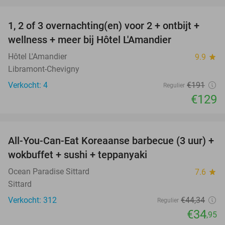
favorite_border
1, 2 of 3 overnachting(en) voor 2 + ontbijt +
32%
NEW
wellness + meer bij Hôtel L'Amandier
TODAY
Hôtel L'Amandier
9.9
star
Libramont-Chevigny
Verkocht: 4
€191
Regulier
€129
favorite_border
All-You-Can-Eat Koreaanse barbecue (3 uur) +
21%
wokbuffet + sushi + teppanyaki
Ocean Paradise Sittard
7.6
star
Sittard
Verkocht: 312
€44
,34
Regulier
€34
,95