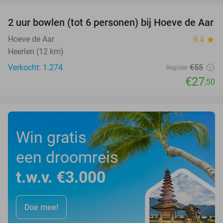
2 uur bowlen (tot 6 personen) bij Hoeve de Aar
50%
Hoeve de Aar
9.4
star
Heerlen (12 km)
Verkocht: 1.274
€55
Regulier
€27
,50
Win gratis
een droomreis
t.w.v. €3.000
Doe mee!