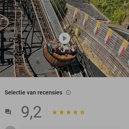
play_circle
Selectie van recensies
info_outlined
9,2