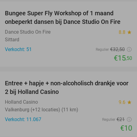
Bungee Super Fly Workshop of 1 maand
52%
onbeperkt dansen bij Dance Studio On Fire
Dance Studio On Fire
8.8
star
Sittard
Verkocht: 51
€32
,50
Regulier
€15
,50
favorite_border
Entree + hapje + non-alcoholisch drankje voor
52%
2 bij Holland Casino
Holland Casino
9.6
star
Valkenburg (+12 locaties) (11 km)
Verkocht: 11.067
€21
Regulier
€10