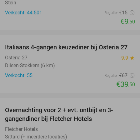
Stein
Verkocht: 44.501
€15
Regulier
€9
,50
favorite_border
Italiaans 4-gangen keuzediner bij Osteria 27
41%
Osteria 27
9.9
star
Dilsen-Stokkem (6 km)
Verkocht: 55
€67
Regulier
€39
,50
favorite_border
Overnachting voor 2 + evt. ontbijt en 3-
gangendiner bij Fletcher Hotels
Fletcher Hotels
Sittard (+ meerdere locaties)