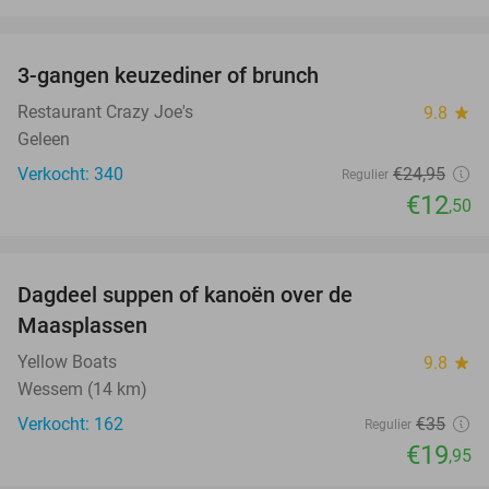
favorite_border
3-gangen keuzediner of brunch
50%
Restaurant Crazy Joe's
9.8
star
Geleen
Verkocht: 340
€24
,95
Regulier
€12
,50
favorite_border
Dagdeel suppen of kanoën over de
43%
Maasplassen
Yellow Boats
9.8
star
Wessem (14 km)
Verkocht: 162
€35
Regulier
€19
,95