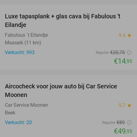
favorite_border
Luxe tapasplank + glas cava bij Fabulous 't
28%
Eilandje
Fabulous ´t Eilandje
9.4
star
Maaseik (11 km)
Verkocht: 993
€20
,75
Regulier
€14
,95
favorite_border
Aircocheck voor jouw auto bij Car Service
44%
Moonen
Car Service Moonen
9.7
star
Beek
Verkocht: 20
€89
Regulier
€49
,95