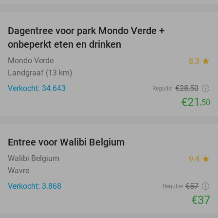
favorite_border
Dagentree voor park Mondo Verde +
25%
onbeperkt eten en drinken
Mondo Verde
8.3
star
Landgraaf (13 km)
Verkocht: 34.643
€28
,50
Regulier
€21
,50
favorite_border
Entree voor Walibi Belgium
35%
Walibi Belgium
9.4
star
Wavre
Verkocht: 3.868
€57
Regulier
€37
favorite_border