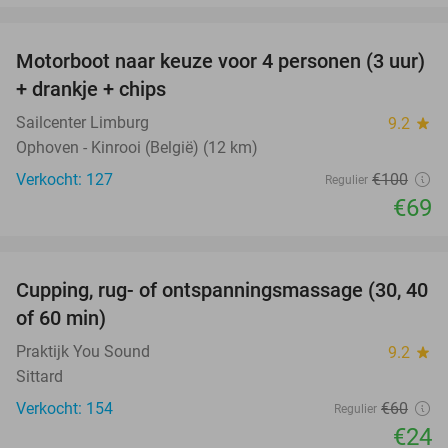
favorite_border
Motorboot naar keuze voor 4 personen (3 uur)
31%
+ drankje + chips
Sailcenter Limburg
9.2
star
Ophoven - Kinrooi (België) (12 km)
Verkocht: 127
€100
Regulier
€69
favorite_border
Cupping, rug- of ontspanningsmassage (30, 40
60%
of 60 min)
Praktijk You Sound
9.2
star
Sittard
Verkocht: 154
€60
Regulier
€24