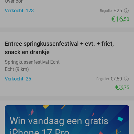
Overloon
Verkocht: 123
€25
Regulier
€16
,50
favorite_border
Entree springkussenfestival + evt. + friet,
50%
NEW
snack en drankje
TODAY
Springkussenfestival Echt
Echt (9 km)
Verkocht: 25
€7
,50
Regulier
€3
,75
Win vandaag een gratis
iPhone 17 Pro