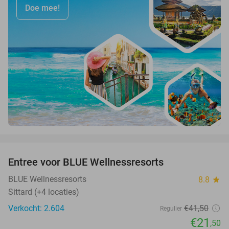
Doe mee!
favorite_border
Entree voor BLUE Wellnessresorts
48%
BLUE Wellnessresorts
8.8
star
Sittard (+4 locaties)
Verkocht: 2.604
€41
,50
Regulier
€21
,50