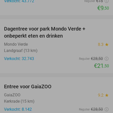
Verkocht: 43.772
€15
Regulier
€9
,50
favorite_border
Dagentree voor park Mondo Verde +
25%
onbeperkt eten en drinken
Mondo Verde
8.3
star
Landgraaf (13 km)
Verkocht: 32.743
€28
,50
Regulier
€21
,50
favorite_border
Entree voor GaiaZOO
14%
GaiaZOO
9.2
star
Kerkrade (15 km)
Verkocht: 8.142
€28
,50
Regulier