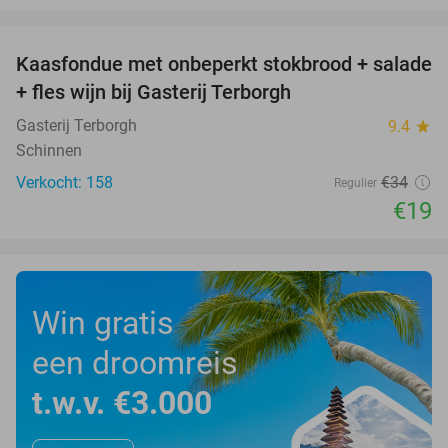
favorite_border
Kaasfondue met onbeperkt stokbrood + salade
44%
+ fles wijn bij Gasterij Terborgh
Gasterij Terborgh
9.4
star
Schinnen
Verkocht: 158
€34
Regulier
€19
Win gratis
een droomreis
t.w.v. €3.000