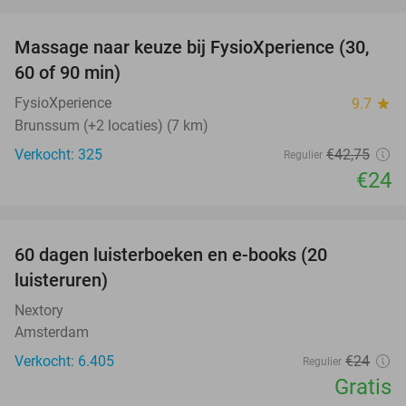
favorite_border
Massage naar keuze bij FysioXperience (30,
44%
60 of 90 min)
FysioXperience
9.7
star
Brunssum (+2 locaties) (7 km)
Verkocht: 325
€42
,75
Regulier
€24
favorite_border
100%
60 dagen luisterboeken en e-books (20
luisteruren)
Nextory
Amsterdam
Verkocht: 6.405
€24
Regulier
Gratis