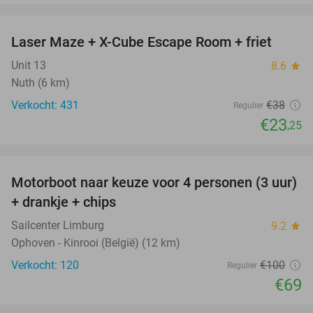
favorite_border
Laser Maze + X-Cube Escape Room + friet
39%
Unit 13
8.6
star
Nuth (6 km)
Verkocht: 431
€38
Regulier
€23
,25
favorite_border
Motorboot naar keuze voor 4 personen (3 uur)
31%
+ drankje + chips
Sailcenter Limburg
9.2
star
Ophoven - Kinrooi (België) (12 km)
Verkocht: 120
€100
Regulier
€69
favorite_border