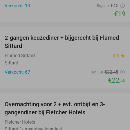
Verkocht: 13
€40
Regulier
€19
favorite_border
2-gangen keuzediner + bijgerecht bij Flamed
31%
Sittard
Flamed Sittard
9.6
star
Sittard
Verkocht: 67
€32
,45
Regulier
€22
,50
favorite_border
Overnachting voor 2 + evt. ontbijt en 3-
gangendiner bij Fletcher Hotels
Fletcher Hotels
Sittard (+ meerdere locaties)