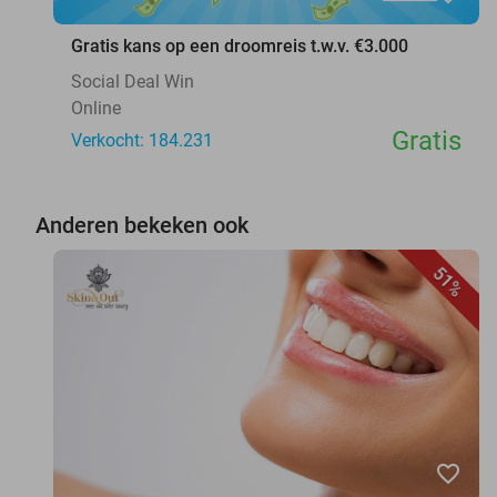
Gratis kans op een droomreis t.w.v. €3.000
Social Deal Win
Online
Gratis
Verkocht: 184.231
Anderen bekeken ook
51%
favorite_border