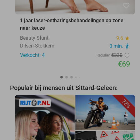
favorite_border
1 jaar laser-ontharingsbehandelingen op zone
naar keuze
Beauty Stunt
9.6
star
Dilsen-Stokkem
0 min.
directions_walk
Verkocht: 4
€330
Regulier
€69
Populair bij mensen uit Sittard-Geleen:
72%