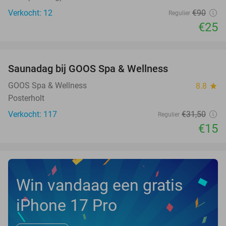
Verkocht: 12
€90
Regulier
€25
favorite_border
Saunadag bij GOOS Spa & Wellness
52%
NEW
TODAY
GOOS Spa & Wellness
8.8
star
Posterholt
Verkocht: 117
€31
,50
Regulier
€15
Win vandaag een gratis
iPhone 17 Pro