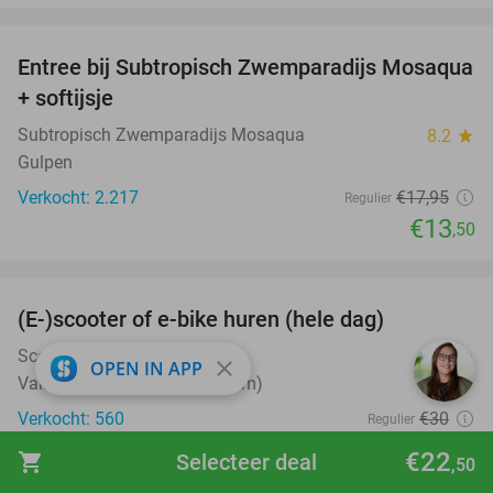
favorite_border
Entree bij Subtropisch Zwemparadijs Mosaqua
25%
+ softijsje
Subtropisch Zwemparadijs Mosaqua
8.2
star
Gulpen
Verkocht: 2.217
€17
,95
Regulier
€13
,50
favorite_border
(E-)scooter of e-bike huren (hele dag)
25%
Scooterverhuur Limburg
9.6
star
close
OPEN IN APP
Valkenburg (+1 locatie) (10 km)
Verkocht: 560
€30
Regulier
€22
,50
€22
shopping_cart
Selecteer deal
,50
favorite_border