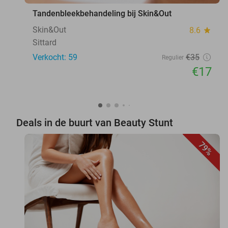
Tandenbleekbehandeling bij Skin&Out
Skin&Out
8.6
star
Sittard
Verkocht: 59
€35
Regulier
€17
Deals in de buurt van Beauty Stunt
79%