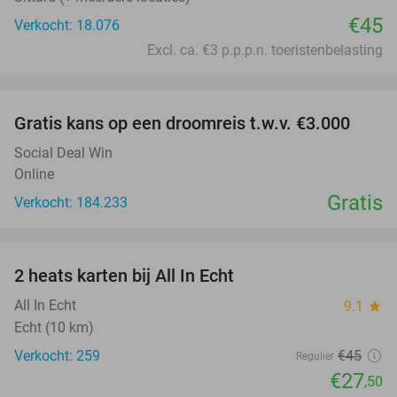
€45
Verkocht: 18.076
Excl. ca. €3 p.p.p.n. toeristenbelasting
favorite_border
Gratis kans op een droomreis t.w.v. €3.000
Social Deal Win
Online
Gratis
Verkocht: 184.233
favorite_border
2 heats karten bij All In Echt
39%
All In Echt
9.1
star
Echt (10 km)
Verkocht: 259
€45
Regulier
€27
,50