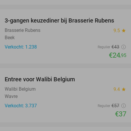
favorite_border
3-gangen keuzediner bij Brasserie Rubens
42%
Brasserie Rubens
9.5
star
Beek
Verkocht: 1.238
€43
Regulier
€24
,95
favorite_border
Entree voor Walibi Belgium
35%
Walibi Belgium
9.4
star
Wavre
Verkocht: 3.737
€57
Regulier
€37
favorite_border