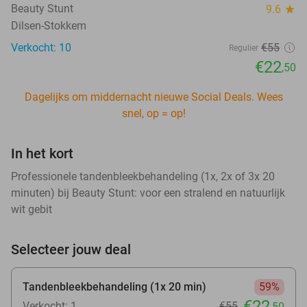
Beauty Stunt
9.6
star
Dilsen-Stokkem
Verkocht: 10
€55
Regulier
€22
,50
Dagelijks om middernacht nieuwe Social Deals. Wees
snel, op = op!
In het kort
Professionele tandenbleekbehandeling (1x, 2x of 3x 20
minuten) bij Beauty Stunt: voor een stralend en natuurlijk
wit gebit
Selecteer jouw deal
Tandenbleekbehandeling (1x 20 min)
59%
€22
Verkocht: 1
€55
,50