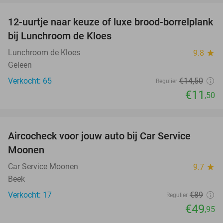
12-uurtje naar keuze of luxe brood-borrelplank
21%
bij Lunchroom de Kloes
Lunchroom de Kloes
9.8
star
Geleen
Verkocht: 65
€14
,50
Regulier
€11
,50
favorite_border
Aircocheck voor jouw auto bij Car Service
44%
Moonen
Car Service Moonen
9.7
star
Beek
Verkocht: 17
€89
Regulier
€49
,95