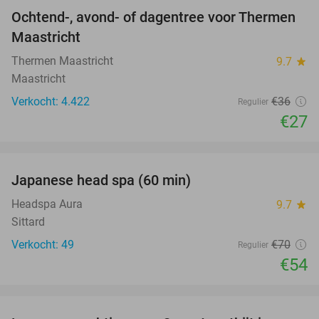
Ochtend-, avond- of dagentree voor Thermen
25%
Maastricht
Thermen Maastricht
9.7
star
Maastricht
Verkocht: 4.422
€36
Regulier
€27
favorite_border
Japanese head spa (60 min)
23%
Headspa Aura
9.7
star
Sittard
Verkocht: 49
€70
Regulier
€54
favorite_border