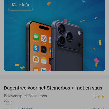
Meer info
favorite_border
Dagentree voor het Steinerbos + friet en saus
37%
Belevenispark Steinerbos
8.9
star
Stein