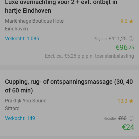
Luxe overnachting voor 2 + evt. ontbijt in
14%
hartje Eindhoven
Mariënhage Boutique Hotel
9.6
star
Eindhoven
Verkocht: 1.085
€111
,25
Regulier
€96
,25
Excl. ca. €5,25 p.p.p.n. toeristenbelasting
favorite_border
Cupping, rug- of ontspanningsmassage (30, 40
60%
of 60 min)
Praktijk You Sound
10.0
star
Sittard
Verkocht: 149
€60
Regulier
€24
favorite_border