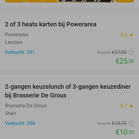
favorite_border
2 of 3 heats karten bij Powerarea
32%
Powerarea
9.3
star
Lemiers
Verkocht: 591
€37
,50
Regulier
€25
,50
favorite_border
2-gangen keuzelunch of 3-gangen keuzediner
30%
bij Brasserie De Grous
Brasserie De Grous
9.7
star
Stein
Verkocht: 396
€15
,70
Regulier
€10
,95