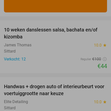
favorite_border
10 weken danslessen salsa, bachata en/of
56%
kizomba
James Thomas
10.0
star
Sittard
Verkocht: 12
€100
Regulier
€44
favorite_border
Handwas + drogen auto of interieurbeurt voor
53%
voertuiggrootte naar keuze
Elite Detailing
10.0
star
Sittard