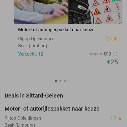
favorite_border
Motor- of autorijlespakket naar keuze
Rijtop Opleidingen
7.7
star
Beek (Limburg)
Verkocht: 12
€90
Regulier
€25
favorite_border
Deals in Sittard-Geleen
Motor- of autorijlespakket naar keuze
72%
Rijtop Opleidingen
7.7
star
Beek (Limburg)