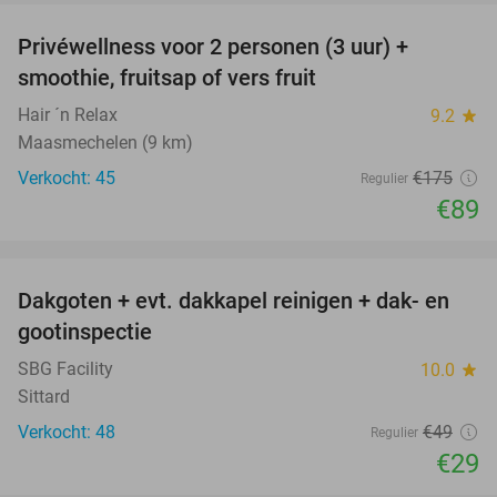
Privéwellness voor 2 personen (3 uur) +
49%
smoothie, fruitsap of vers fruit
Hair ´n Relax
9.2
star
Maasmechelen (9 km)
Verkocht: 45
€175
Regulier
€89
favorite_border
Dakgoten + evt. dakkapel reinigen + dak- en
41%
gootinspectie
SBG Facility
10.0
star
Sittard
Verkocht: 48
€49
Regulier
€29