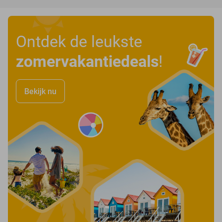
Ontdek de leukste
zomervakantiedeals
!
Bekijk nu