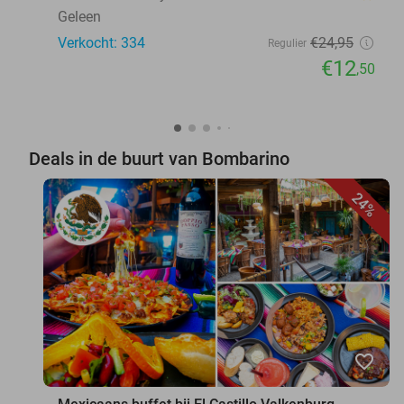
Geleen
Verkocht: 334
€24
,95
Regulier
€12
,50
Deals in de buurt van Bombarino
24%
favorite_border