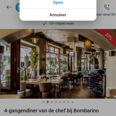
Open
7 dagen per week beschikbaar
Annuleer
Bereikbaar vanaf 08
10+ miljoen leden
9,4
op basis van
206.115 reviews
37%
Ontdek 15.000+ deals
7 dagen per week beschikbaar
10+ miljoen leden
favorite_border
4-gangendiner van de chef bij Bombarino