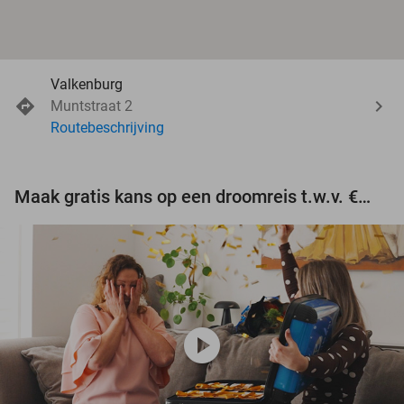
Valkenburg
Muntstraat 2
Routebeschrijving
Maak gratis kans op een droomreis t.w.v. €3.000!
play_circle