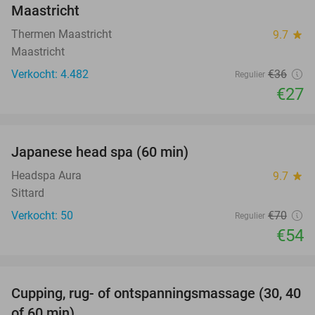
Maastricht
Thermen Maastricht
9.7
star
Maastricht
Verkocht: 4.482
€36
Regulier
€27
favorite_border
Japanese head spa (60 min)
23%
Headspa Aura
9.7
star
Sittard
Verkocht: 50
€70
Regulier
€54
favorite_border
Cupping, rug- of ontspanningsmassage (30, 40
60%
of 60 min)