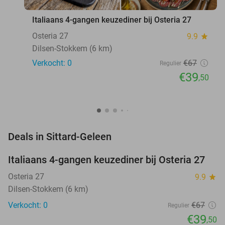
Italiaans 4-gangen keuzediner bij Osteria 27
Osteria 27
9.9
star
Dilsen-Stokkem (6 km)
Verkocht: 0
€67
Regulier
€39
,50
favorite_border
Deals in Sittard-Geleen
Italiaans 4-gangen keuzediner bij Osteria 27
41%
NEW
TODAY
Osteria 27
9.9
star
Dilsen-Stokkem (6 km)
Verkocht: 0
€67
Regulier
€39
,50