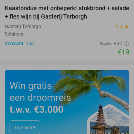
Kaasfondue met onbeperkt stokbrood + salade
44%
+ fles wijn bij Gasterij Terborgh
Gasterij Terborgh
9.4
star
Schinnen
Verkocht: 163
€34
Regulier
€19
Win gratis
een droomreis
t.w.v. €3.000
Doe mee!