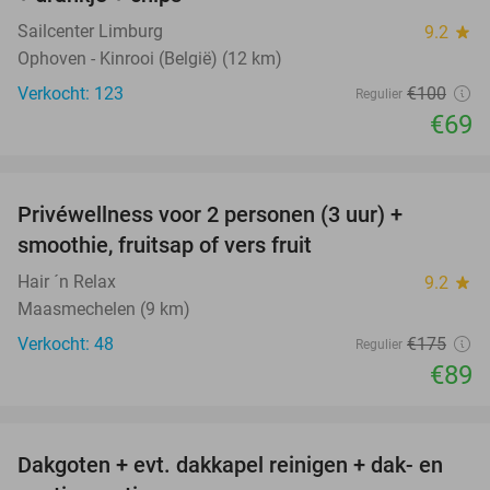
Sailcenter Limburg
9.2
star
Ophoven - Kinrooi (België) (12 km)
Verkocht: 123
€100
Regulier
€69
favorite_border
Privéwellness voor 2 personen (3 uur) +
49%
smoothie, fruitsap of vers fruit
Hair ´n Relax
9.2
star
Maasmechelen (9 km)
Verkocht: 48
€175
Regulier
€89
favorite_border
Dakgoten + evt. dakkapel reinigen + dak- en
41%