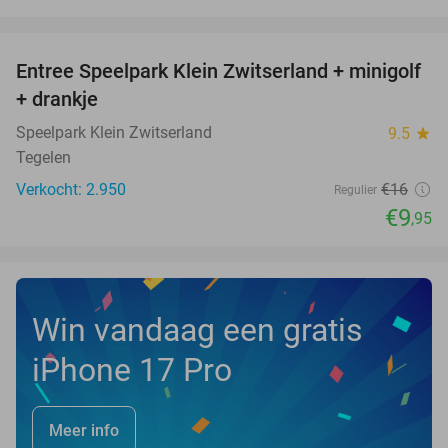
favorite_border
Entree Speelpark Klein Zwitserland + minigolf
38%
+ drankje
Speelpark Klein Zwitserland
9.5
star
Tegelen
Verkocht: 2.950
€16
Regulier
€9
,95
Win vandaag een gratis
iPhone 17 Pro
Meer info