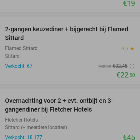
€19
favorite_border
2-gangen keuzediner + bijgerecht bij Flamed
31%
Sittard
Flamed Sittard
9.6
star
Sittard
Verkocht: 67
€32
,45
Regulier
€22
,50
favorite_border
Overnachting voor 2 + evt. ontbijt en 3-
gangendiner bij Fletcher Hotels
Fletcher Hotels
Sittard (+ meerdere locaties)
€45
Verkocht: 18.177