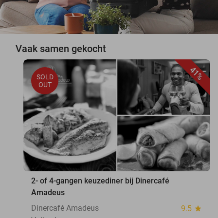
Vaak samen gekocht
41%
SOLD
OUT
2- of 4-gangen keuzediner bij Dinercafé
Amadeus
Dinercafé Amadeus
9.5
star