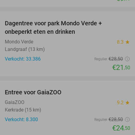
favorite_border
Dagentree voor park Mondo Verde +
25%
onbeperkt eten en drinken
Mondo Verde
8.3
star
Landgraaf (13 km)
Verkocht: 33.386
€28
,50
Regulier
€21
,50
favorite_border
Entree voor GaiaZOO
14%
GaiaZOO
9.2
star
Kerkrade (15 km)
Verkocht: 8.300
€28
,50
Regulier
€24
,50