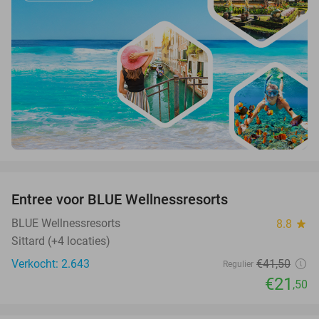
favorite_border
Entree voor BLUE Wellnessresorts
48%
BLUE Wellnessresorts
8.8
star
Sittard (+4 locaties)
Verkocht: 2.643
€41
,50
Regulier
€21
,50
favorite_border