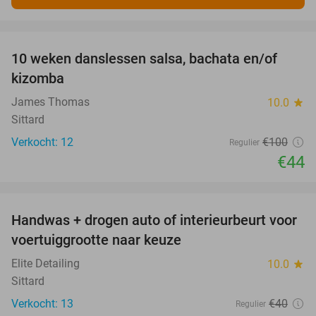
favorite_border
10 weken danslessen salsa, bachata en/of
56%
kizomba
James Thomas
10.0
star
Sittard
Verkocht: 12
€100
Regulier
€44
favorite_border
Handwas + drogen auto of interieurbeurt voor
53%
voertuiggrootte naar keuze
Elite Detailing
10.0
star
Sittard
Verkocht: 13
€40
Regulier