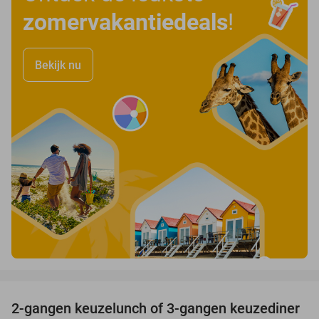
zomervakantiedeals
!
Bekijk nu
favorite_border
2-gangen keuzelunch of 3-gangen keuzediner
30%