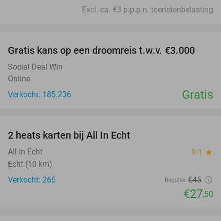
Excl. ca. €3 p.p.p.n. toeristenbelasting
favorite_border
Gratis kans op een droomreis t.w.v. €3.000
Social Deal Win
Online
Gratis
Verkocht: 185.236
favorite_border
2 heats karten bij All In Echt
39%
All In Echt
9.1
star
Echt (10 km)
Verkocht: 265
€45
Regulier
€27
,50
favorite_border