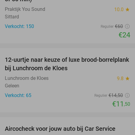
Praktijk You Sound
10.0
star
Sittard
Verkocht: 150
€60
Regulier
€24
favorite_border
12-uurtje naar keuze of luxe brood-borrelplank
21%
bij Lunchroom de Kloes
Lunchroom de Kloes
9.8
star
Geleen
Verkocht: 65
€14
,50
Regulier
€11
,50
favorite_border
Aircocheck voor jouw auto bij Car Service
44%