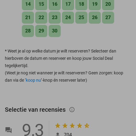
14
15
16
17
18
19
20
21
22
23
24
25
26
27
28
29
30
*
Weet je al op welke datum je wilt reserveren? Selecteer dan
hierboven de datum en reserveer en koop jouw Social Deal
tegelijkertijd.
(Weet je nog niet wanneer je wilt reserveren? Geen zorgen: koop
dan via de ‘
koop nu
’-knop én reserveer later)
Selectie van recensies
info_outlined
9,3
704