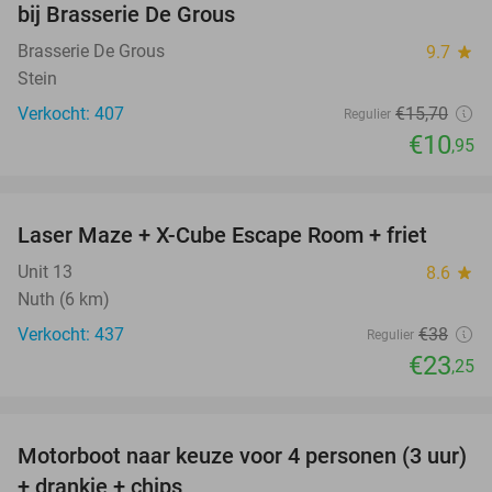
bij Brasserie De Grous
Brasserie De Grous
9.7
star
Stein
Verkocht: 407
€15
,70
Regulier
€10
,95
favorite_border
Laser Maze + X-Cube Escape Room + friet
39%
Unit 13
8.6
star
Nuth (6 km)
Verkocht: 437
€38
Regulier
€23
,25
favorite_border
Motorboot naar keuze voor 4 personen (3 uur)
31%
+ drankje + chips