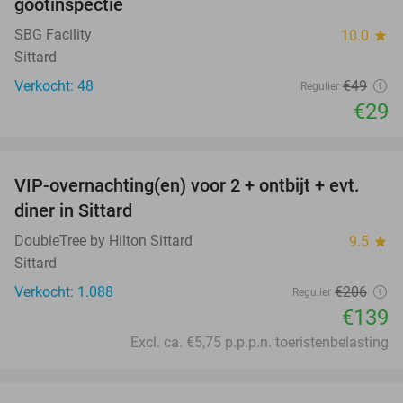
gootinspectie
SBG Facility
10.0
star
Sittard
Verkocht: 48
€49
Regulier
€29
favorite_border
VIP-overnachting(en) voor 2 + ontbijt + evt.
33%
diner in Sittard
DoubleTree by Hilton Sittard
9.5
star
Sittard
Verkocht: 1.088
€206
Regulier
€139
Excl. ca. €5,75 p.p.p.n. toeristenbelasting
favorite_border