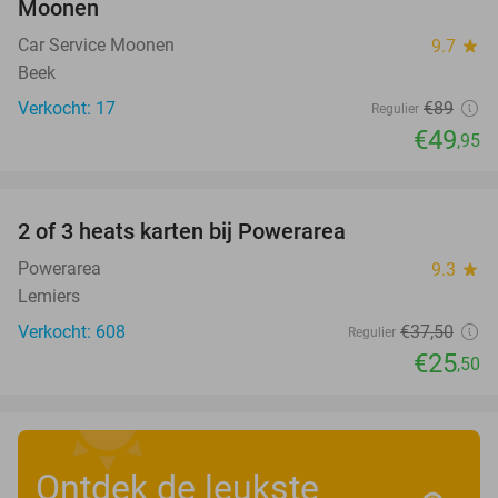
Moonen
Car Service Moonen
9.7
star
Beek
Verkocht: 17
€89
Regulier
€49
,95
favorite_border
2 of 3 heats karten bij Powerarea
32%
Powerarea
9.3
star
Lemiers
Verkocht: 608
€37
,50
Regulier
€25
,50
Ontdek de leukste