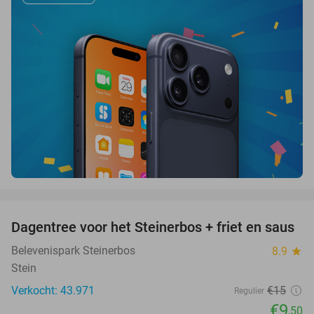
favorite_border
Dagentree voor het Steinerbos + friet en saus
37%
Belevenispark Steinerbos
8.9
star
Stein
Verkocht: 43.971
€15
Regulier
€9
,50