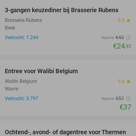
3-gangen keuzediner bij Brasserie Rubens
42%
Brasserie Rubens
9.5
star
Beek
Verkocht: 1.244
€43
Regulier
€24
,95
favorite_border
Entree voor Walibi Belgium
35%
Walibi Belgium
9.4
star
Wavre
Verkocht: 3.797
€57
Regulier
€37
favorite_border
Ochtend-, avond- of dagentree voor Thermen
25%