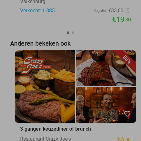
Valkenburg
Verkocht: 1.385
€33
,60
Regulier
€19
,80
Anderen bekeken ook
50%
favorite_border
3-gangen keuzediner of brunch
Restaurant Crazy Joe's
9.8
star