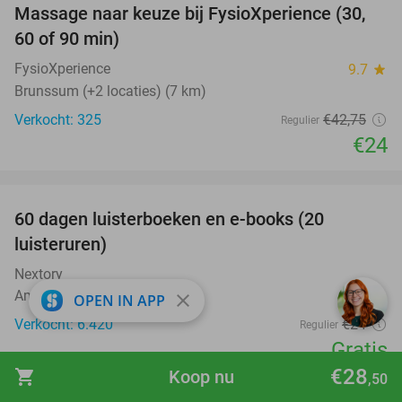
Massage naar keuze bij FysioXperience (30,
44%
60 of 90 min)
FysioXperience
9.7
star
Brunssum (+2 locaties) (7 km)
Verkocht: 325
€42
,75
Regulier
€24
favorite_border
100%
60 dagen luisterboeken en e-books (20
luisteruren)
Nextory
Amsterdam
close
OPEN IN APP
Verkocht: 6.420
€24
Regulier
Gratis
€28
shopping_cart
Koop nu
favorite_border
,50