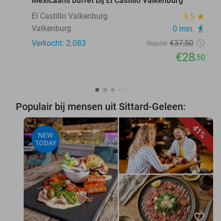
Mexicaans buffet bij El Castillo Valkenburg
El Castillo Valkenburg
9.5
star
Valkenburg
0 min.
directions_walk
Verkocht: 2.083
€37
,50
Regulier
€28
,50
Populair bij mensen uit Sittard-Geleen:
41%
NEW
TODAY
favorite_border