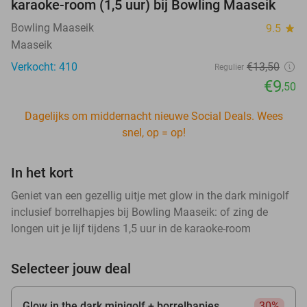
karaoke-room (1,5 uur) bij Bowling Maaseik
Bowling Maaseik
9.5
star
Maaseik
Verkocht: 410
€13
,50
Regulier
€9
,50
Dagelijks om middernacht nieuwe Social Deals. Wees
snel, op = op!
In het kort
Geniet van een gezellig uitje met glow in the dark minigolf
inclusief borrelhapjes bij Bowling Maaseik: of zing de
longen uit je lijf tijdens 1,5 uur in de karaoke-room
Selecteer jouw deal
Glow in the dark minigolf + borrelhapjes
30%