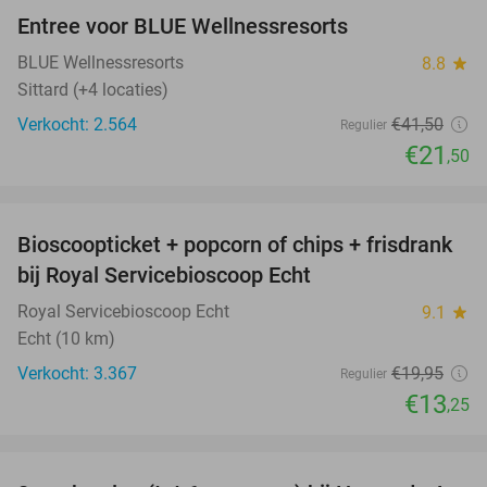
Entree voor BLUE Wellnessresorts
48%
BLUE Wellnessresorts
8.8
star
Sittard (+4 locaties)
Verkocht: 2.564
€41
,50
Regulier
€21
,50
favorite_border
Bioscoopticket + popcorn of chips + frisdrank
34%
bij Royal Servicebioscoop Echt
Royal Servicebioscoop Echt
9.1
star
Echt (10 km)
Verkocht: 3.367
€19
,95
Regulier
€13
,25
favorite_border