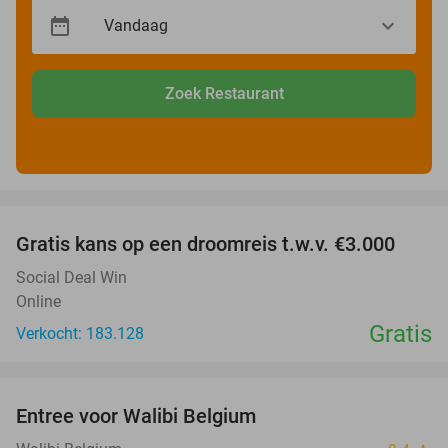
Zoek Restaurant
favorite_border
Gratis kans op een droomreis t.w.v. €3.000
Social Deal Win
Online
Gratis
Verkocht: 183.128
favorite_border
Entree voor Walibi Belgium
35%