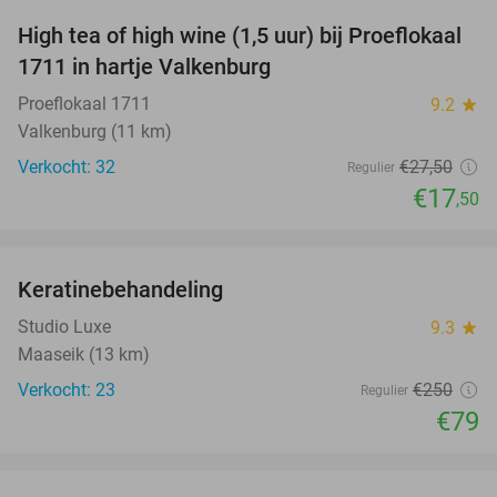
High tea of high wine (1,5 uur) bij Proeflokaal
36%
1711 in hartje Valkenburg
Proeflokaal 1711
9.2
star
Valkenburg (11 km)
Verkocht: 32
€27
,50
Regulier
€17
,50
favorite_border
Keratinebehandeling
68%
Studio Luxe
9.3
star
Maaseik (13 km)
Verkocht: 23
€250
Regulier
€79
favorite_border