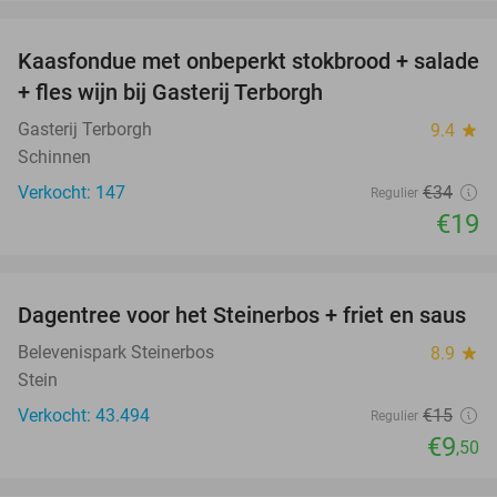
favorite_border
Kaasfondue met onbeperkt stokbrood + salade
44%
+ fles wijn bij Gasterij Terborgh
Gasterij Terborgh
9.4
star
Schinnen
Verkocht: 147
€34
Regulier
€19
favorite_border
Dagentree voor het Steinerbos + friet en saus
37%
Belevenispark Steinerbos
8.9
star
Stein
Verkocht: 43.494
€15
Regulier
€9
,50
favorite_border