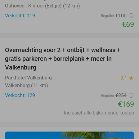
Ophoven - Kinrooi (België) (12 km)
Verkocht: 119
€100
Regulier
€69
favorite_border
Overnachting voor 2 + ontbijt + wellness +
33%
gratis parkeren + borrelplank + meer in
Valkenburg
Parkhotel Valkenburg
9.1
star
Valkenburg (11 km)
Verkocht: 129
€254
Regulier
€169
Inclusief alle bijkomende kosten