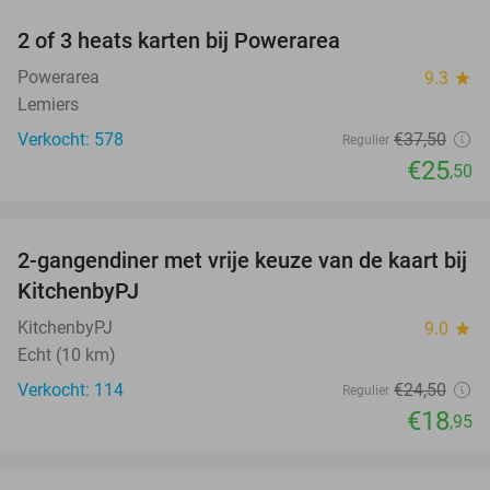
2 of 3 heats karten bij Powerarea
32%
Powerarea
9.3
star
Lemiers
Verkocht: 578
€37
,50
Regulier
€25
,50
favorite_border
2-gangendiner met vrije keuze van de kaart bij
23%
KitchenbyPJ
KitchenbyPJ
9.0
star
Echt (10 km)
Verkocht: 114
€24
,50
Regulier
€18
,95
favorite_border