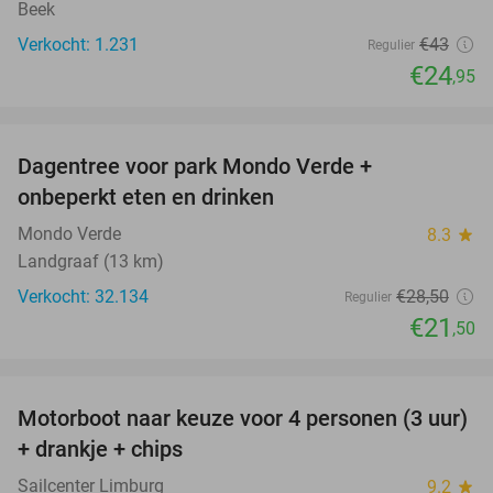
Beek
Verkocht: 1.231
€43
Regulier
€24
,95
favorite_border
Dagentree voor park Mondo Verde +
25%
onbeperkt eten en drinken
Mondo Verde
8.3
star
Landgraaf (13 km)
Verkocht: 32.134
€28
,50
Regulier
€21
,50
favorite_border
Motorboot naar keuze voor 4 personen (3 uur)
31%
+ drankje + chips
Sailcenter Limburg
9.2
star