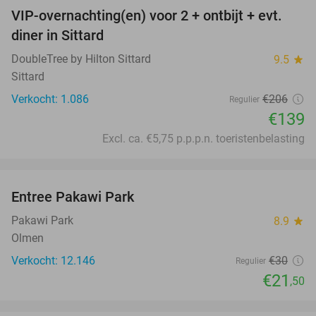
VIP-overnachting(en) voor 2 + ontbijt + evt.
33%
diner in Sittard
DoubleTree by Hilton Sittard
9.5
star
Sittard
Verkocht: 1.086
€206
Regulier
€139
Excl. ca. €5,75 p.p.p.n. toeristenbelasting
favorite_border
Entree Pakawi Park
28%
Pakawi Park
8.9
star
Olmen
Verkocht: 12.146
€30
Regulier
€21
,50
favorite_border