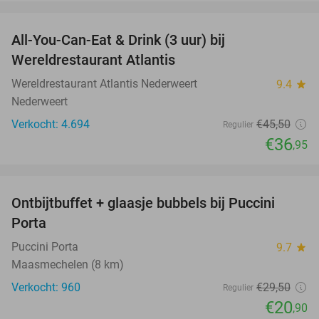
favorite_border
All-You-Can-Eat & Drink (3 uur) bij
19%
Wereldrestaurant Atlantis
Wereldrestaurant Atlantis Nederweert
9.4
star
Nederweert
Verkocht: 4.694
€45
,50
Regulier
€36
,95
favorite_border
Ontbijtbuffet + glaasje bubbels bij Puccini
29%
Porta
Puccini Porta
9.7
star
Maasmechelen (8 km)
Verkocht: 960
€29
,50
Regulier
€20
,90