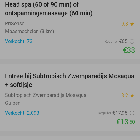
Head spa (60 of 90 min) of
42%
ontspanningsmassage (60 min)
PriSense
9.8
star
Maasmechelen (8 km)
Verkocht: 73
€65
Regulier
€38
favorite_border
Entree bij Subtropisch Zwemparadijs Mosaqua
25%
+ softijsje
Subtropisch Zwemparadijs Mosaqua
8.2
star
Gulpen
Verkocht: 2.093
€17
,95
Regulier
€13
,50
favorite_border