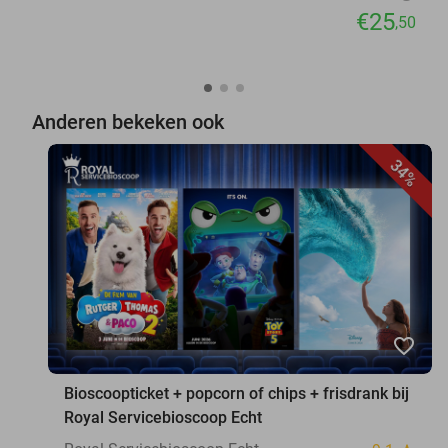
€25
,50
Anderen bekeken ook
34%
favorite_border
Bioscoopticket + popcorn of chips + frisdrank bij
Royal Servicebioscoop Echt