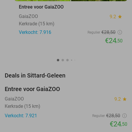
Entree voor GaiaZOO
GaiaZOO
9.2
star
Kerkrade (15 km)
Verkocht: 7.916
€28
,50
Regulier
€24
,50
favorite_border
Deals in Sittard-Geleen
Entree voor GaiaZOO
14%
GaiaZOO
9.2
star
Kerkrade (15 km)
Verkocht: 7.921
€28
,50
Regulier
€24
,50