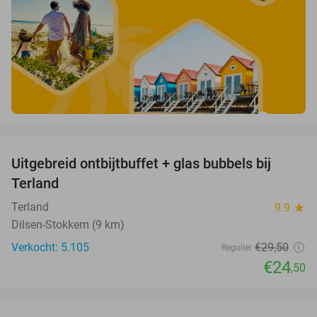
favorite_border
Uitgebreid ontbijtbuffet + glas bubbels bij
17%
Terland
Terland
9.9
star
Dilsen-Stokkem (9 km)
Verkocht: 5.105
€29
,50
Regulier
€24
,50
favorite_border