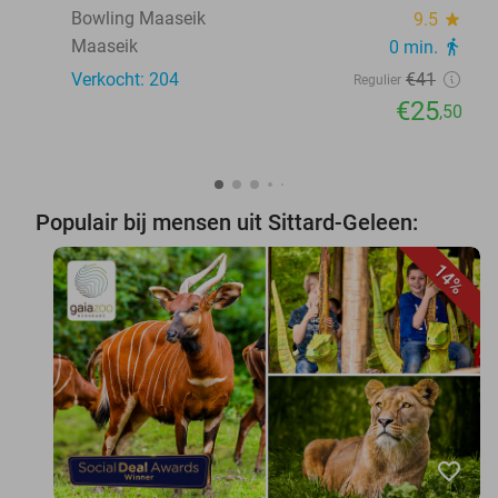
Bowling Maaseik
9.5
star
Maaseik
0 min.
directions_walk
Verkocht: 204
€41
Regulier
€25
,50
Populair bij mensen uit Sittard-Geleen:
14%
favorite_border