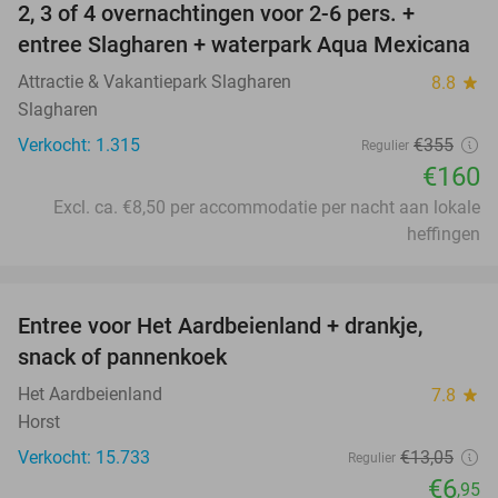
2, 3 of 4 overnachtingen voor 2-6 pers. +
55%
entree Slagharen + waterpark Aqua Mexicana
Attractie & Vakantiepark Slagharen
8.8
star
Slagharen
Verkocht: 1.315
€355
Regulier
€160
Excl. ca. €8,50 per accommodatie per nacht aan lokale
heffingen
favorite_border
Entree voor Het Aardbeienland + drankje,
47%
snack of pannenkoek
Het Aardbeienland
7.8
star
Horst
Verkocht: 15.733
€13
,05
Regulier
€6
,95