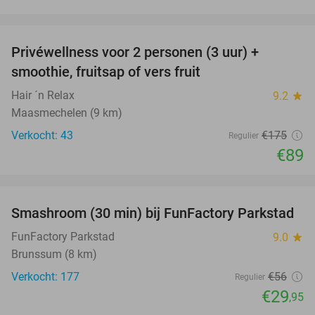
favorite_border
Privéwellness voor 2 personen (3 uur) +
49%
smoothie, fruitsap of vers fruit
Hair ´n Relax
9.2
star
Maasmechelen (9 km)
Verkocht: 43
€175
Regulier
€89
favorite_border
Smashroom (30 min) bij FunFactory Parkstad
47%
FunFactory Parkstad
9.0
star
Brunssum (8 km)
Verkocht: 177
€56
Regulier
€29
,95