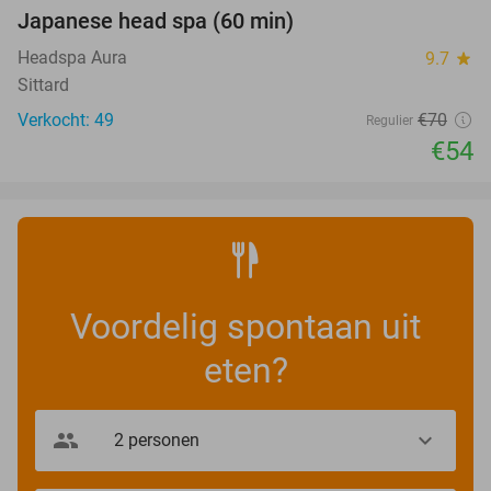
Japanese head spa (60 min)
23%
Headspa Aura
9.7
star
Sittard
Verkocht: 49
€70
Regulier
€54
Voordelig spontaan uit
eten?