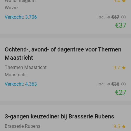
Walibi Belgium
9.4
star
Wavre
Verkocht: 3.706
€57
Regulier
€37
favorite_border
Ochtend-, avond- of dagentree voor Thermen
25%
Maastricht
Thermen Maastricht
9.7
star
Maastricht
Verkocht: 4.363
€36
Regulier
€27
favorite_border
3-gangen keuzediner bij Brasserie Rubens
42%
Brasserie Rubens
9.5
star