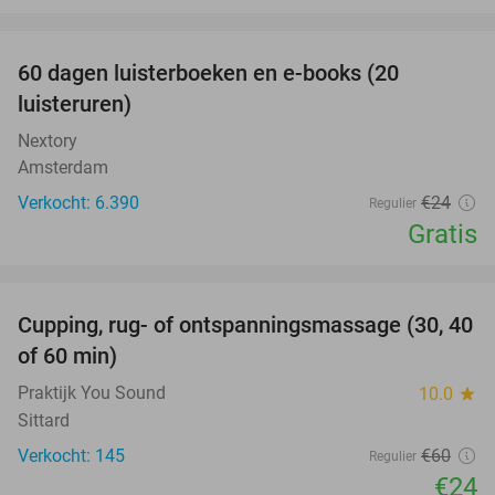
favorite_border
100%
60 dagen luisterboeken en e-books (20
luisteruren)
Nextory
Amsterdam
Verkocht: 6.390
€24
Regulier
Gratis
favorite_border
Cupping, rug- of ontspanningsmassage (30, 40
60%
of 60 min)
Praktijk You Sound
10.0
star
Sittard
Verkocht: 145
€60
Regulier
€24