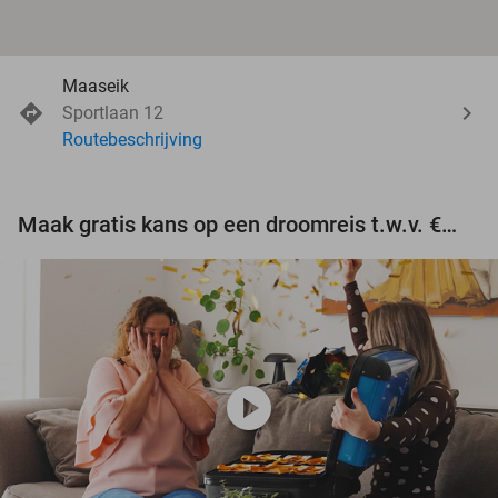
Maaseik
Sportlaan 12
Routebeschrijving
Maak gratis kans op een droomreis t.w.v. €3.000!
play_circle