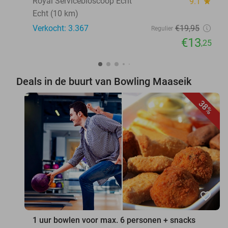
Royal Servicebioscoop Echt
9.1
star
Echt (10 km)
Verkocht: 3.367
€19
,95
Regulier
€13
,25
Deals in de buurt van Bowling Maaseik
38%
favorite_border
1 uur bowlen voor max. 6 personen + snacks