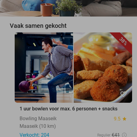
Vaak samen gekocht
38%
favorite_border
1 uur bowlen voor max. 6 personen + snacks
Bowling Maaseik
9.5
star
Maaseik (10 km)
Verkocht: 204
€41
Regulier