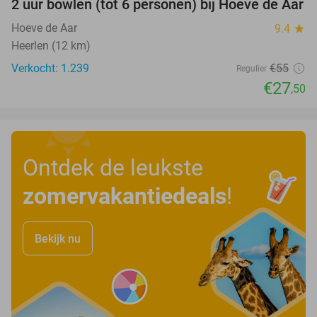
2 uur bowlen (tot 6 personen) bij Hoeve de Aar
50%
Hoeve de Aar
9.4
star
Heerlen (12 km)
Verkocht: 1.239
€55
Regulier
€27
,50
Ontdek de leukste
zomervakantiedeals
!
Bekijk nu