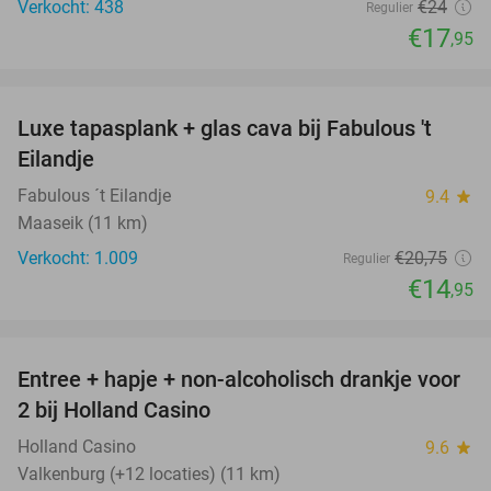
Verkocht: 438
€24
Regulier
€17
,95
favorite_border
Luxe tapasplank + glas cava bij Fabulous 't
28%
Eilandje
Fabulous ´t Eilandje
9.4
star
Maaseik (11 km)
Verkocht: 1.009
€20
,75
Regulier
€14
,95
favorite_border
Entree + hapje + non-alcoholisch drankje voor
52%
2 bij Holland Casino
Holland Casino
9.6
star
Valkenburg (+12 locaties) (11 km)