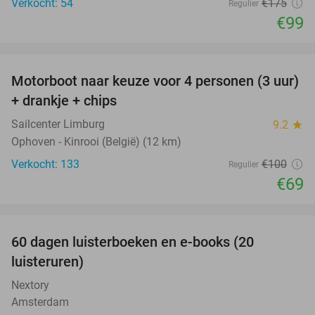
Verkocht: 54
€175
Regulier
€99
favorite_border
Motorboot naar keuze voor 4 personen (3 uur)
31%
+ drankje + chips
Sailcenter Limburg
9.2
star
Ophoven - Kinrooi (België) (12 km)
Verkocht: 133
€100
Regulier
€69
favorite_border
100%
60 dagen luisterboeken en e-books (20
luisteruren)
Nextory
Amsterdam