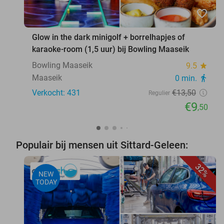
favorite_border
Glow in the dark minigolf + borrelhapjes of
karaoke-room (1,5 uur) bij Bowling Maaseik
Bowling Maaseik
9.5
star
Maaseik
0 min.
directions_walk
Verkocht: 431
€13
,50
Regulier
€9
,50
Populair bij mensen uit Sittard-Geleen:
32%
NEW
TODAY