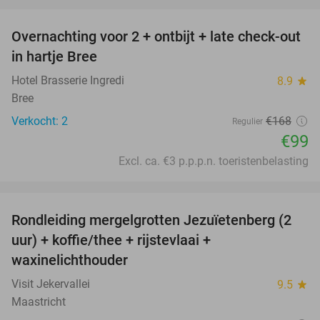
favorite_border
Overnachting voor 2 + ontbijt + late check-out
41%
NEW
in hartje Bree
TODAY
Hotel Brasserie Ingredi
8.9
star
Bree
Verkocht: 2
€168
Regulier
€99
Excl. ca. €3 p.p.p.n. toeristenbelasting
favorite_border
Rondleiding mergelgrotten Jezuïetenberg (2
25%
uur) + koffie/thee + rijstevlaai +
waxinelichthouder
Visit Jekervallei
9.5
star
Maastricht