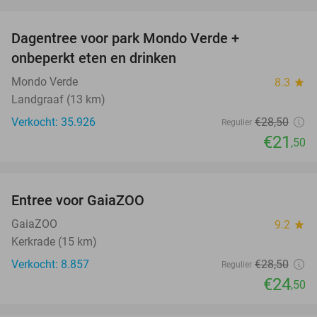
favorite_border
Dagentree voor park Mondo Verde +
25%
onbeperkt eten en drinken
Mondo Verde
8.3
star
Landgraaf (13 km)
Verkocht: 35.926
€28
,50
Regulier
€21
,50
favorite_border
Entree voor GaiaZOO
14%
GaiaZOO
9.2
star
Kerkrade (15 km)
Verkocht: 8.857
€28
,50
Regulier
€24
,50
favorite_border