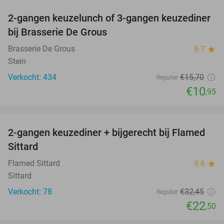
2-gangen keuzelunch of 3-gangen keuzediner
30%
bij Brasserie De Grous
Brasserie De Grous
9.7
star
Stein
Verkocht: 434
€15
,70
Regulier
€10
,95
favorite_border
2-gangen keuzediner + bijgerecht bij Flamed
31%
Sittard
Flamed Sittard
9.6
star
Sittard
Verkocht: 78
€32
,45
Regulier
€22
,50
favorite_border