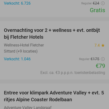
Verkocht: 6.726
€24
Regulier
Gratis
favorite_border
Overnachting voor 2 + wellness + evt. ontbijt
55%
bij Fletcher Hotels
Wellness-Hotel Fletcher
7.4
star
Sittard (+9 locaties)
Verkocht: 1.046
€175
Regulier
€79
Excl. ca. €3 p.p.p.n. toeristenbelasting
favorite_border
Entree voor klimpark Adventure Valley + evt. 5
17%
ritjes Alpine Coaster Rodelbaan
Adventure Valley Landgraaf