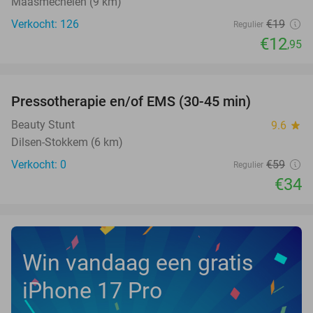
Maasmechelen (9 km)
Verkocht: 126
€19
Regulier
€12
,95
favorite_border
Pressotherapie en/of EMS (30-45 min)
42%
NEW
TODAY
Beauty Stunt
9.6
star
Dilsen-Stokkem (6 km)
Verkocht: 0
€59
Regulier
€34
Win vandaag een gratis
iPhone 17 Pro