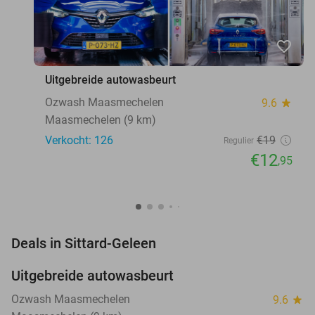
favorite_border
Uitgebreide autowasbeurt
Ozwash Maasmechelen
9.6
star
Maasmechelen (9 km)
Verkocht: 126
€19
Regulier
€12
,95
favorite_border
Deals in Sittard-Geleen
Uitgebreide autowasbeurt
32%
NEW
TODAY
Ozwash Maasmechelen
9.6
star