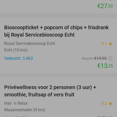
€27
,50
favorite_border
Bioscoopticket + popcorn of chips + frisdrank
34%
bij Royal Servicebioscoop Echt
Royal Servicebioscoop Echt
9.1
star
Echt (10 km)
Verkocht: 3.463
€19
,95
Regulier
€13
,25
favorite_border
Privéwellness voor 2 personen (3 uur) +
43%
smoothie, fruitsap of vers fruit
Hair ´n Relax
9.2
star
Maasmechelen (9 km)