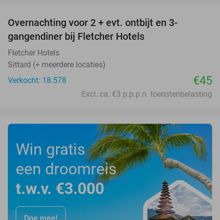
Overnachting voor 2 + evt. ontbijt en 3-
gangendiner bij Fletcher Hotels
Fletcher Hotels
Sittard (+ meerdere locaties)
€45
Verkocht: 18.578
Excl. ca. €3 p.p.p.n. toeristenbelasting
Win gratis
een droomreis
t.w.v. €3.000
Doe mee!