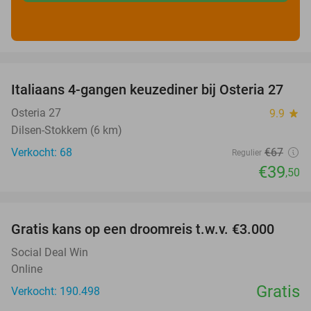
favorite_border
Italiaans 4-gangen keuzediner bij Osteria 27
41%
Osteria 27
9.9
star
Dilsen-Stokkem (6 km)
Verkocht: 68
€67
Regulier
€39
,50
favorite_border
Gratis kans op een droomreis t.w.v. €3.000
Social Deal Win
Online
Gratis
Verkocht: 190.498