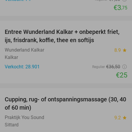
€3
,75
favorite_border
Entree Wunderland Kalkar + onbeperkt friet,
32%
ijs, frisdrank, koffie, thee en softijs
Wunderland Kalkar
8.9
star
Kalkar
Verkocht: 28.901
€36
,50
Regulier
€25
favorite_border
Cupping, rug- of ontspanningsmassage (30, 40
60%
of 60 min)
Praktijk You Sound
9.2
star
Sittard