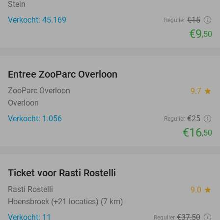
Stein
Verkocht: 45.169
€15
Regulier
€9
,50
favorite_border
Entree ZooParc Overloon
34%
ZooParc Overloon
9.7
star
Overloon
Verkocht: 1.056
€25
Regulier
€16
,50
favorite_border
Ticket voor Rasti Rostelli
20%
NEW
TODAY
Rasti Rostelli
9.0
star
Hoensbroek (+21 locaties) (7 km)
Verkocht: 11
€37
,50
Regulier