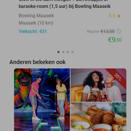
karaoke-room (1,5 uur) bij Bowling Maaseik
Bowling Maaseik
9.5
star
Maaseik (10 km)
Verkocht: 431
€13
,50
Regulier
€9
,50
Anderen bekeken ook
30%
favorite_border