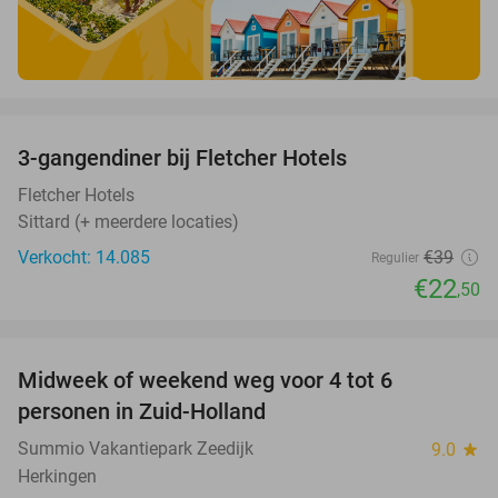
favorite_border
3-gangendiner bij Fletcher Hotels
42%
Fletcher Hotels
Sittard (+ meerdere locaties)
Verkocht: 14.085
€39
Regulier
€22
,50
favorite_border
Midweek of weekend weg voor 4 tot 6
personen in Zuid-Holland
Summio Vakantiepark Zeedijk
9.0
star
Herkingen