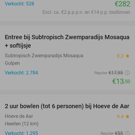
€282
Verkocht: 528
Excl. ca. €2 p.p.p.n. en €14 p.p. bedlinnen
favorite_border
Entree bij Subtropisch Zwemparadijs Mosaqua
25%
+ softijsje
Subtropisch Zwemparadijs Mosaqua
8.2
star
Gulpen
Verkocht: 2.784
€17
,95
Regulier
€13
,50
favorite_border
2 uur bowlen (tot 6 personen) bij Hoeve de Aar
50%
Hoeve de Aar
9.4
star
Heerlen (12 km)
Verkocht: 1.295
€55
Regulier