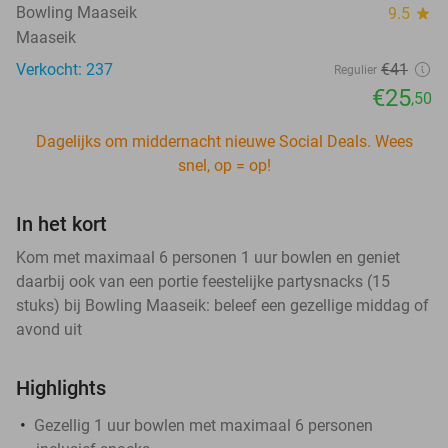
Bowling Maaseik
9.5
star
Maaseik
Verkocht: 237
€41
Regulier
€25
,50
Dagelijks om middernacht nieuwe Social Deals. Wees
snel, op = op!
In het kort
Kom met maximaal 6 personen 1 uur bowlen en geniet
daarbij ook van een portie feestelijke partysnacks (15
stuks) bij Bowling Maaseik: beleef een gezellige middag of
avond uit
Highlights
Gezellig 1 uur bowlen met maximaal 6 personen