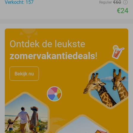
Verkocht: 157
€60
Regulier
€24
Ontdek de leukste
zomervakantiedeals
!
Bekijk nu