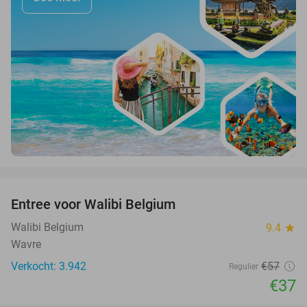
favorite_border
Entree voor Walibi Belgium
35%
Walibi Belgium
9.4
star
Wavre
Verkocht: 3.942
€57
Regulier
€37