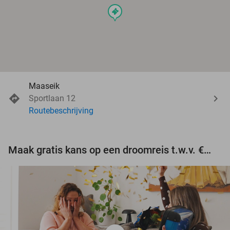
events
Maaseik
Sportlaan 12
Routebeschrijving
Maak gratis kans op een droomreis t.w.v. €3.000!