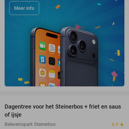
Meer info
favorite_border
Dagentree voor het Steinerbos + friet en saus
37%
of ijsje
Belevenispark Steinerbos
8.9
star