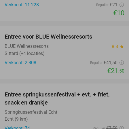
Verkocht: 11.228
€21
Regulier
€10
favorite_border
Entree voor BLUE Wellnessresorts
48%
BLUE Wellnessresorts
8.8
star
Sittard (+4 locaties)
Verkocht: 2.808
€41
,50
Regulier
€21
,50
favorite_border
Entree springkussenfestival + evt. + friet,
50%
snack en drankje
Springkussenfestival Echt
Echt (9 km)
Verkocht: 74
€7
,50
Regulier