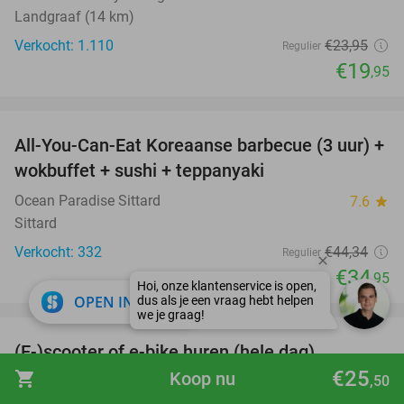
Landgraaf (14 km)
Verkocht: 1.110
€23
,95
Regulier
€19
,95
favorite_border
All-You-Can-Eat Koreaanse barbecue (3 uur) +
21%
wokbuffet + sushi + teppanyaki
Ocean Paradise Sittard
7.6
star
Sittard
Verkocht: 332
€44
,34
Regulier
€34
,95
close
OPEN IN APP
favorite_border
(E-)scooter of e-bike huren (hele dag)
25%
€25
shopping_cart
Koop nu
,50
Scooterverhuur Limburg
9.6
star