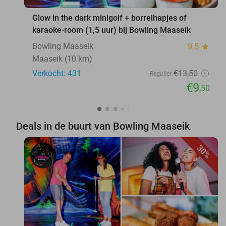
Glow in the dark minigolf + borrelhapjes of
karaoke-room (1,5 uur) bij Bowling Maaseik
Bowling Maaseik
9.5
star
Maaseik (10 km)
Verkocht: 431
€13
,50
Regulier
€9
,50
Deals in de buurt van Bowling Maaseik
30%