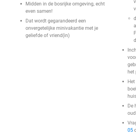
v
Midden in de bosrijke omgeving, echt
even samen!
d
Dat wordt gegarandeerd een
a
onvergetelijke minivakantie met je
P
geliefde of vriend(in)
Inc
voor
geb
het
Het 
boek
hui
De 
oud 
Vra
05
o