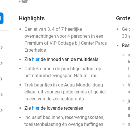
Peer
l
Highlights
Grote
Geniet van 3, 4 of 7 heerlijke
Gel
overnachtingen voor 4 personen in een
30 
Premium of VIP Cottage bij Center Parcs
Res
ard_arrow_right
Erperheide
n
Zie
hier
de inhoud van de multideals
t
ard_arrow_right
Ontdek samen de prachtige natuur op
D
het natuurbelevingspad Nature Trail
o
ard_arrow_right
Trek baantjes in de Aqua Mundo, daag
h
elkaar uit voor een potje tennis of geniet
m
ard_arrow_right
in een van de zes restaurants
j
Zie
hier
de lovende recensies
a
ard_arrow_right
Inclusief bedlinnen, reserveringskosten,
toeristenbelasting én overige heffingen
n