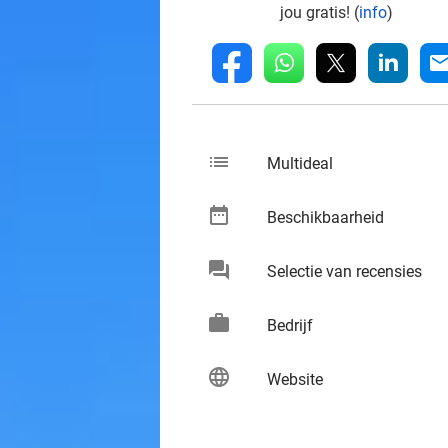
jou gratis! (
info
)
whatsapp
linkedin
fb
mai
list
keybo
Multideal
date_range
keybo
Beschikbaarheid
chat
keybo
Selectie van recensies
work
keybo
Bedrijf
language
keybo
Website