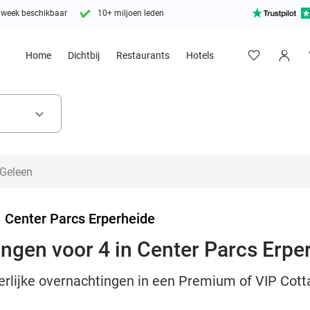
 week beschikbaar
10+ miljoen leden
Home
Dichtbij
Restaurants
Hotels
keyboard_arrow_down
>
Center Parcs Erperheide
ingen voor 4 in Center Parcs Erpe
eerlijke overnachtingen in een Premium of VIP Cott