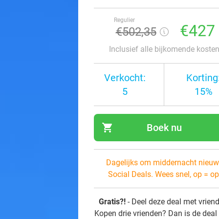
Regulier
€427
€502,35
Inclusief alle bijkomende koste
Verkocht:
Korting
5
15%
shopping_cart
Boek nu
navi
Dagelijks om middernacht nieuw
Social Deals. Wees snel, op = op
Gratis?!
- Deel deze deal met vrien
Kopen drie vrienden? Dan is de deal