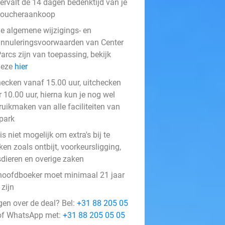
ervalt de 14 dagen bedenktijd van je
voucheraankoop
e algemene wijzigings- en
nnuleringsvoorwaarden van Center
arcs zijn van toepassing, bekijk
deze
hier
hecken vanaf 15.00 uur, uitchecken
 10.00 uur, hierna kun je nog wel
ruikmaken van alle faciliteiten van
 park
is niet mogelijk om extra's bij te
en zoals ontbijt, voorkeursligging,
sdieren en overige zaken
hoofdboeker moet minimaal 21 jaar
zijn
gen over de deal? Bel:
+31 88 205 05
f WhatsApp met:
+31 88 205 05 05