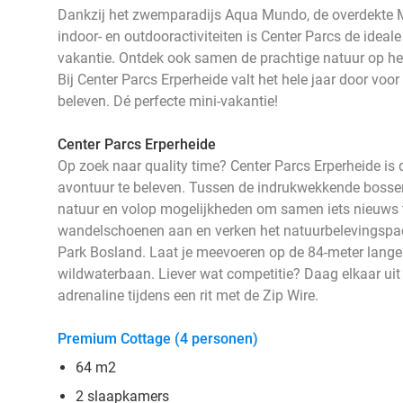
Dankzij het zwemparadijs Aqua Mundo, de overdekte 
indoor- en outdooractiviteiten is Center Parcs de ideale
vakantie. Ontdek ook samen de prachtige natuur op het
Bij Center Parcs Erperheide valt het hele jaar door voor e
beleven. Dé perfecte mini-vakantie!
Center Parcs Erperheide
Op zoek naar quality time? Center Parcs Erperheide i
avontuur te beleven. Tussen de indrukwekkende bossen
natuur en volop mogelijkheden om samen iets nieuws t
wandelschoenen aan en verken het natuurbelevingspad N
Park Bosland. Laat je meevoeren op de 84-meter lange 
wildwaterbaan. Liever wat competitie? Daag elkaar uit
adrenaline tijdens een rit met de Zip Wire.
Premium Cottage (4 personen)
64 m2
2 slaapkamers